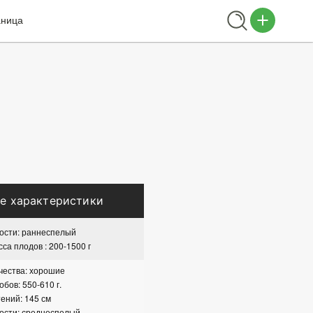
аница
е характеристики
ости: раннеспелый
са плодов : 200-1500 г
чества: хорошие
бов: 550-610 г.
ений: 145 см
ости: среднеспелый