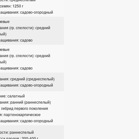
семян: 1250 г
ращивания: садово-огородный
чевые
ания (гр. спелости): средний
лый)
ращивания: садово
чевые
ания (гр. спелости): средний
лый)
ращивания: садово
ания: средний (среднеспелый)
ращивания: садово-огородный
ние: салатный
ания: ранний (раннеспелый)
: гибрид первого поколения
я: партенокарпическое
ращивания: садово-огородный
ости: раннеспелый
са плодов : 200-400 г