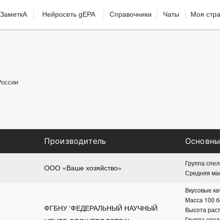
ЗаметкА
Нейросеть gEPA
Справочники
Чаты
Моя стр
России
Производитель
Основны
Группа спел
ООО «Ваше хозяйство»
Средняя мас
Вкусовые ка
Масса 100 бо
ФГБНУ 'ФЕДЕРАЛЬНЫЙ НАУЧНЫЙ 
Высота раст
Группа спел