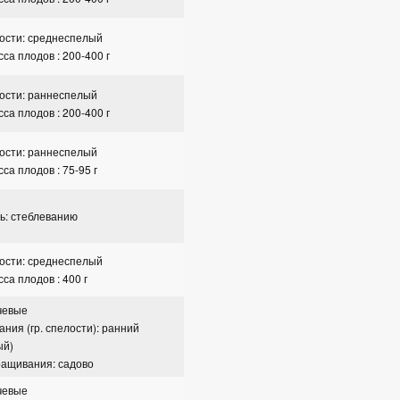
ости: среднеспелый
са плодов : 200-400 г
ости: раннеспелый
са плодов : 200-400 г
ости: раннеспелый
са плодов : 75-95 г
ь: стеблеванию
ости: среднеспелый
са плодов : 400 г
чевые
ания (гр. спелости): ранний
ый)
ращивания: садово
чевые