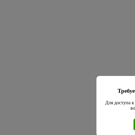
Требуе
Для доступа к
во