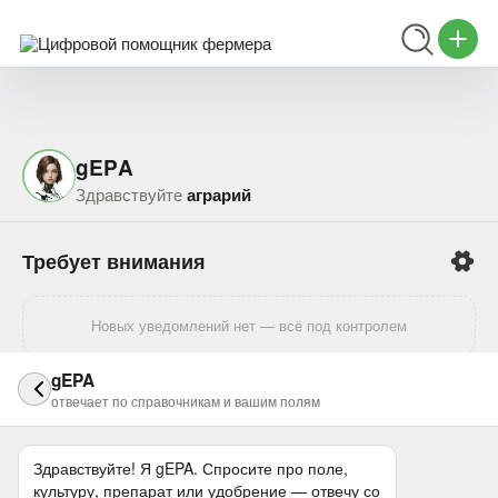
gEPA
Здравствуйте
аграрий
Требует внимания
Новых уведомлений нет — всё под контролем
Цифровой помощник
gEPA
отвечает по справочникам и вашим полям
Мои культуры
Здравствуйте! Я gEPA. Спросите про поле, 
У вас не выбраны культуры
культуру, препарат или удобрение — отвечу со 