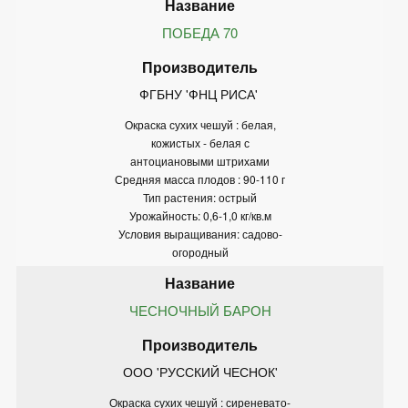
ПОБЕДА 70
ФГБНУ 'ФНЦ РИСА' 
Окраска сухих чешуй : белая,
кожистых - белая с
антоциановыми штрихами
Средняя масса плодов : 90-110 г
Тип растения: острый
Урожайность: 0,6-1,0 кг/кв.м
Условия выращивания: садово-
огородный
ЧЕСНОЧНЫЙ БАРОН
ООО 'РУССКИЙ ЧЕСНОК'
Окраска сухих чешуй : сиреневато-