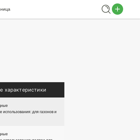
аница
е характеристики
дные
 использования: для газонов и
дные
 использования: подвои для