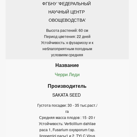
ФГБНУ 'ФЕДЕРАЛЬНЫЙ 
НАУЧНЫЙ ЦЕНТР 
ОВОЩЕВОДСТВА'
Высота растений: 60 см
Период цветения: 22 дней
Устойчивость: к фузариозу и к
неблагоприятным погодным
условиям средняя
Черри Леди
SAKATA SEED 
Густота посадки: 30 - 35 тыс.раст./
га
Средняя масса плодов : 15 -20 г
Устойчивость: Verticillium dahliae
раса 1, Fusarium oxysporum f.sp.
licopercici расы1 и 2, TYLC Virus