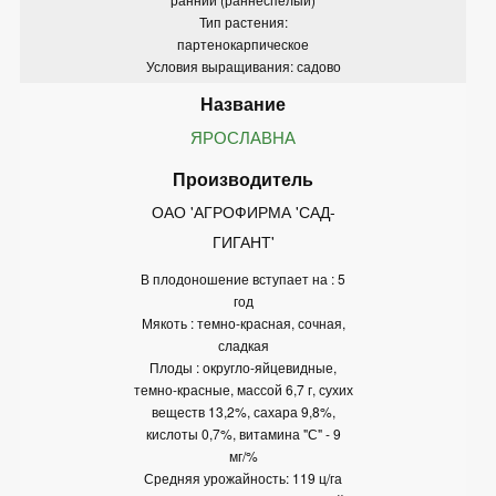
Тип растения:
партенокарпическое
Условия выращивания: садово
ЯРОСЛАВНА
ОАО 'АГРОФИРМА 'САД-
ГИГАНТ'
В плодоношение вступает на : 5
год
Мякоть : темно-красная, сочная,
сладкая
Плоды : округло-яйцевидные,
темно-красные, массой 6,7 г, сухих
веществ 13,2%, сахара 9,8%,
кислоты 0,7%, витамина "С" - 9
мг/%
Средняя урожайность: 119 ц/га