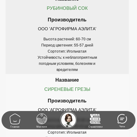
РУБИНОВЫЙ СОК
ООО 'АГРОФИРМА АЭЛИТА'
Высота растений: 60-70 см
Период цветения: 55-57 дней
Сортотип: Игольчатая
Устойчивость: к неблагоприятным
погодным условиям, болезням и
вредителям
СИРЕНЕВЫЕ ГРЕЗЫ
ООО 'АГРОФИРМА АЭЛИТА'
Высота растений: 65-80 см
Период цветения: 50-53 дней
Чаты
Главная
Мои поля
Справочники
Сортотип: Игольчатая