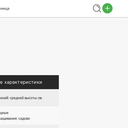
аница
е характеристики
ений: средней высоты см
ощные
ращивания: садово