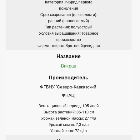
Категория: гибрид первого
поколения
Срок созревания (гр. спелости):
ранний (раннеспелый)
Тип растения: полуострый
Условия выращивания: товарное
производство
Форма : широкобратнояйцевидная
Викрав
ФГБНУ 'Северо-Кавказский 
ФНАЦ'
Вегетационный период: 105 дней
Высота растений: 85-110 см
Урожай зеленой массы: 27 т/га
Урожай семян: 7,3 ц/га
Урожай сена: 72 ц/га