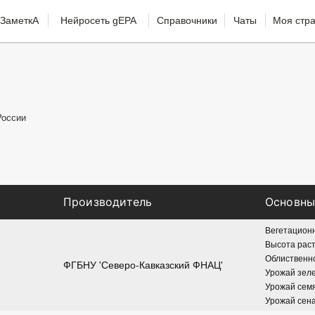
ЗаметкА
Нейросеть gEPA
Справочники
Чаты
Моя стр
России
Производитель
Основны
Вегетационн
Высота раст
Облиственно
ФГБНУ 'Северо-Кавказский ФНАЦ'
Урожай зеле
Урожай семян
Урожай сена: