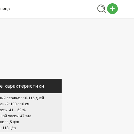
аница
е характеристики
ый период: 110-115 дней
ений: 100-110 см
сть : 41 – 52 %
ной массы: 47 т/га
: 11,5 ц/га
 118 ц/га