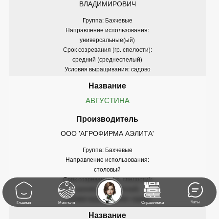
ВЛАДИМИРОВИЧ
Группа: Бахчевые
Направление использования:
универсальные(ый)
Срок созревания (гр. спелости):
средний (среднеспелый)
Условия выращивания: садово
АВГУСТИНА
ООО 'АГРОФИРМА АЭЛИТА'
Группа: Бахчевые
Направление использования:
столовый
Срок созревания (гр. спелости):
ранний (раннеспелый)
Условия выращивания: садово
Чаты
Главная
Мои поля
Справочники