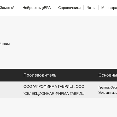
ЗаметкА
Нейросеть gEPA
Справочники
Чаты
Моя стр
России
Производитель
Основны
ООО 'АГРОФИРМА ГАВРИШ'; ООО 
Группа: Ов
Условия вы
'СЕЛЕКЦИОННАЯ ФИРМА ГАВРИШ'