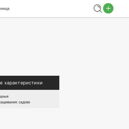
аница
е характеристики
ощные
ращивания: садово