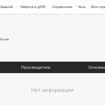
ЗаметкА
Нейросеть gEPA
Справочники
Чаты
Моя стр
России
Производитель
Основны
Нет информации