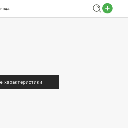
аница
е характеристики