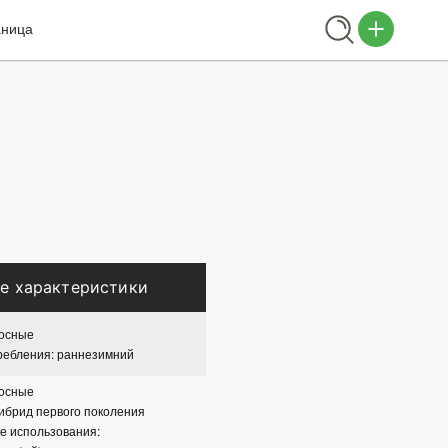
аница
е характеристики
лосные
ребления: раннезимний
лосные
гибрид первого поколения
е использования: