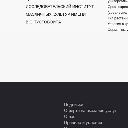
универсаль
ИССЛЕДОВАТЕЛЬСКИЙ ИНСТИТУТ 
Срок созрев
(среднеспе
МАСЛИЧНЫХ КУЛЬТУР ИМЕНИ 
Тип растени
В.С.ПУСТОВОЙТА'
Условия выр
Форма : окр
Подписки
Оферта на оказание услуг
О нас
Правила и условия