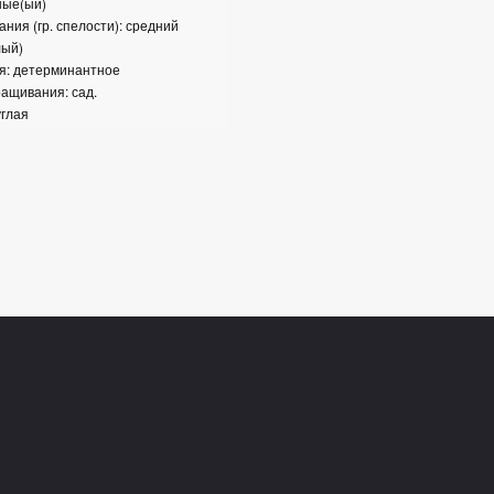
ные(ый)
ания (гр. спелости): средний
лый)
я: детерминантное
ащивания: сад.
углая