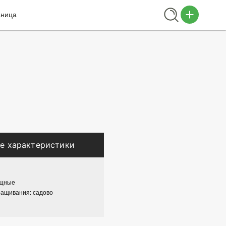
аница
е характеристики
ощные
ращивания: садово