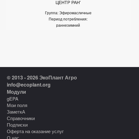
ЦЕНТР РАН'
Группа: Эфиромасличные
Период потребления:
раннезимний
© 2013 - 2026 ЭкоПлант Агро
info@ecoplant.org
Модули
gEPA
Мои поля
ЗаметкА
Справочники
Подписки
Оферта на оказание услуг
О нас