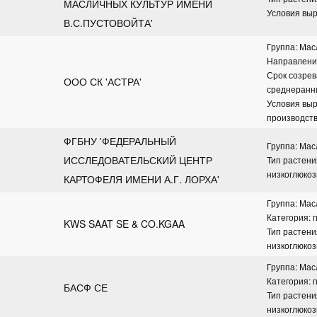
МАСЛИЧНЫХ КУЛЬТУР ИМЕНИ 
Условия выр
В.С.ПУСТОВОЙТА'
Группа: Ма
Направлени
Срок созрева
ООО СК 'АСТРА'
среднеранн
Условия вы
производст
ФГБНУ 'ФЕДЕРАЛЬНЫЙ 
Группа: Ма
ИССЛЕДОВАТЕЛЬСКИЙ ЦЕНТР 
Тип растени
низкоглюко
КАРТОФЕЛЯ ИМЕНИ А.Г. ЛОРХА'
Группа: Ма
Категория: 
KWS SAAT SE & CO.KGAA
Тип растени
низкоглюко
Группа: Ма
Категория: 
БАСФ СЕ
Тип растени
низкоглюко