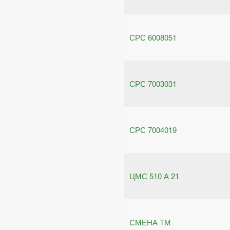
СРС 6008051
СРС 7003031
СРС 7004019
ЦМС 510 А 21
СМЕНА ТМ