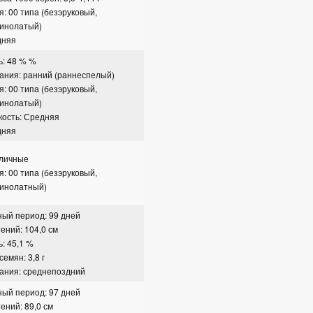
я: 00 типа (безэруковый,
зинолатый)
дняя
ь: 48 % %
ания: ранний (раннеспелый)
я: 00 типа (безэруковый,
зинолатый)
кость: Средняя
дняя
сличные
я: 00 типа (безэруковый,
зинолатный)
ый период: 99 дней
ений: 104,0 см
: 45,1 %
емян: 3,8 г
ания: среднепоздний
ый период: 97 дней
ений: 89,0 см