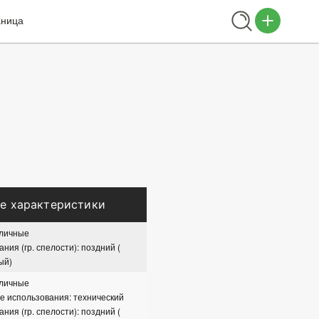
аница
е характеристики
сличные
ния (гр. спелости): поздний (
ый)
сличные
 использования: технический
ния (гр. спелости): поздний (