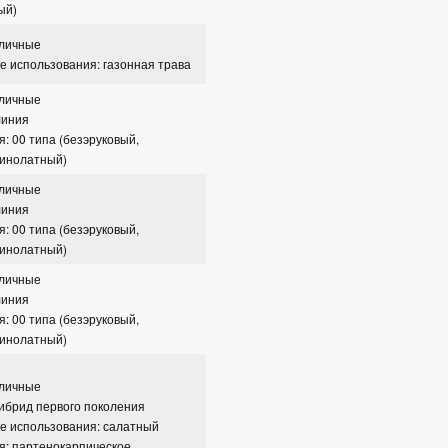
ый)
сличные
 использования: газонная трава
сличные
линия
я: 00 типа (безэруковый,
зинолатный)
сличные
линия
я: 00 типа (безэруковый,
зинолатный)
сличные
линия
я: 00 типа (безэруковый,
зинолатный)
сличные
гибрид первого поколения
е использования: салатный
я: партенокарпическое