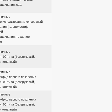
ащивания: сад.
сличные
е использования: консервный
ния (гр. спелости):
ий
ращивания: товарное
во
сличные
я: 00 типа (безэруковый,
зинолатный)
сличные
гибрид первого поколения
я: 00 типа (безэруковый,
зинолатный)
сличные
гибрид первого поколения
я: 00 типа (безэруковый,
зинолатный)