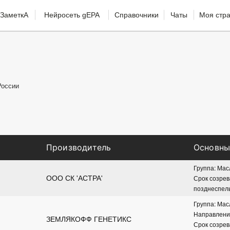
ЗаметкА
Нейросеть gEPA
Справочники
Чаты
Моя стр
России
Производитель
Основны
Группа: Ма
ООО СК 'АСТРА'
Срок созрева
позднеспел
Группа: Ма
Направление
ЗЕМЛЯКОФФ ГЕНЕТИКС
Срок созрева