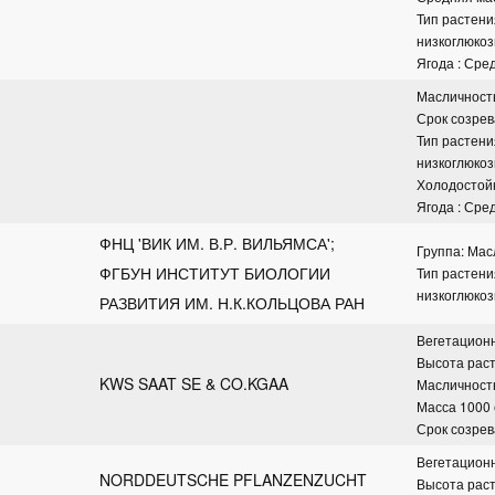
Тип растени
низкоглюко
Ягода : Сре
Масличност
Срок созрев
Тип растени
низкоглюко
Холодостой
Ягода : Сре
ФНЦ 'ВИК ИМ. В.Р. ВИЛЬЯМСА'; 
Группа: Ма
ФГБУН ИНСТИТУТ БИОЛОГИИ 
Тип растени
низкоглюко
РАЗВИТИЯ ИМ. Н.К.КОЛЬЦОВА РАН
Вегетационн
Высота раст
KWS SAAT SE & CO.KGAA
Масличность
Масса 1000 с
Срок созрев
Вегетационн
NORDDEUTSCHE PFLANZENZUCHT 
Высота раст