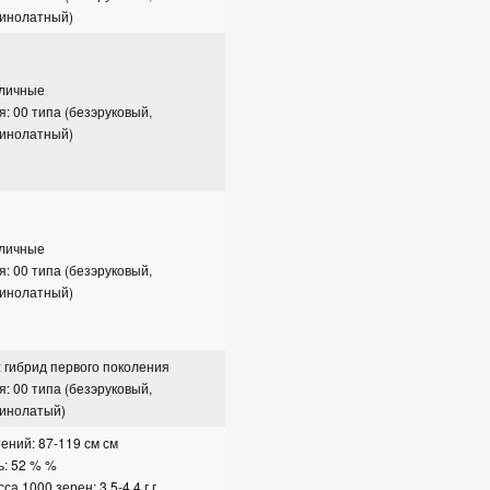
зинолатный)
сличные
я: 00 типа (безэруковый,
зинолатный)
сличные
я: 00 типа (безэруковый,
зинолатный)
: гибрид первого поколения
я: 00 типа (безэруковый,
зинолатый)
ений: 87-119 см см
ь: 52 % %
а 1000 зерен: 3,5-4,4 г г