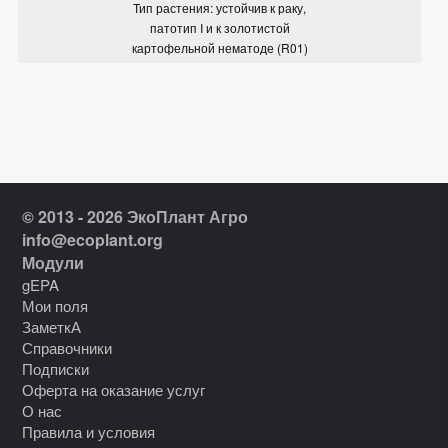
Тип растения: устойчив к раку,
патотип I и к золотистой
картофельной нематоде (R01)
© 2013 - 2026 ЭкоПлант Агро
info@ecoplant.org
Модули
gEPA
Мои поля
ЗаметкА
Справочники
Подписки
Оферта на оказание услуг
О нас
Правила и условия