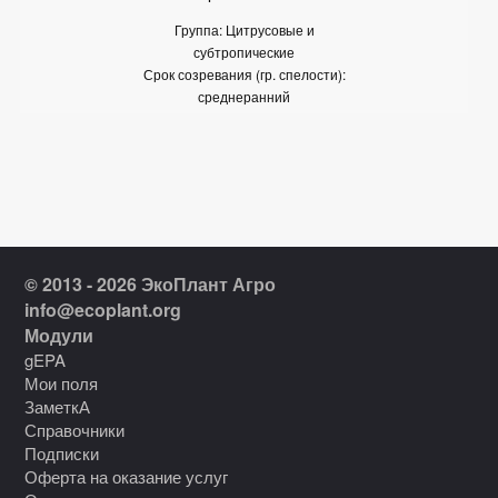
Группа: Цитрусовые и
субтропические
Срок созревания (гр. спелости):
среднеранний
© 2013 - 2026 ЭкоПлант Агро
info@ecoplant.org
Модули
gEPA
Мои поля
ЗаметкА
Справочники
Подписки
Оферта на оказание услуг