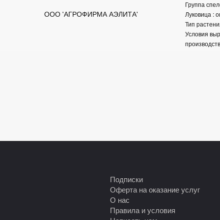
Группа спел
ООО 'АГРОФИРМА АЭЛИТА'
Луковица : о
Тип растени
Условия вы
производст
Подписки
Оферта на оказание услуг
О нас
Правила и условия