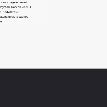
ости: среднеспелый
круглая, массой 70-90 г.
я: полуострый
ращивания: товарное
во