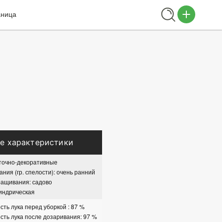
аница
е характеристики
точно-декоративные
ания (гр. спелости): очень ранний
ращивания: садово
индрическая
ть лука перед уборкой : 87 %
ть лука после дозаривания: 97 %