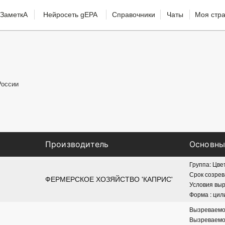
ЗаметкА
Нейросеть gEPA
Справочники
Чаты
Моя стр
России
Производитель
Основны
Группа: Цве
Срок созрев
ФЕРМЕРСКОЕ ХОЗЯЙСТВО 'КАПРИС'
Условия вы
Форма : цил
Вызреваемос
Вызреваемос