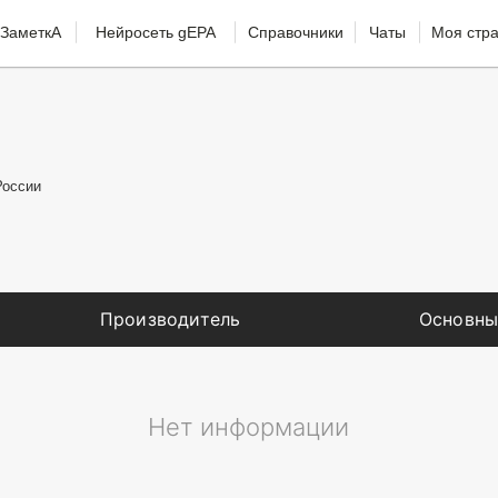
ЗаметкА
Нейросеть gEPA
Справочники
Чаты
Моя стр
России
Производитель
Основны
Нет информации