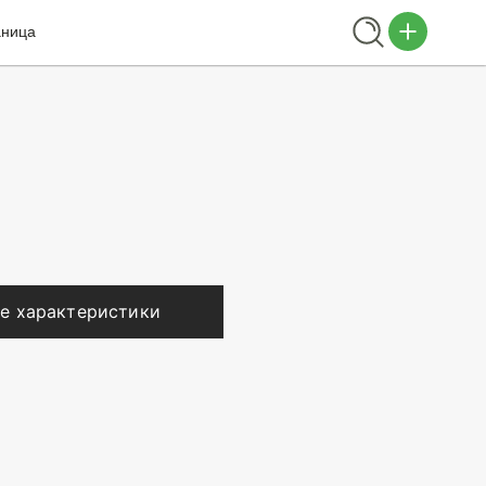
аница
е характеристики