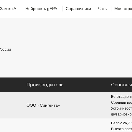
ЗаметкА
Нейросеть gEPA
Справочники
Чаты
Моя стр
России
Производитель
Основны
Вегетационн
Средний вес 
ООО «Сингента»
Устойчивость
фузариозное
Белок: 26,7
Высота раст