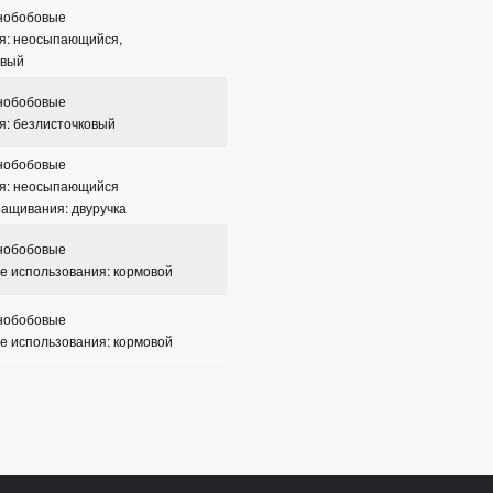
рнобобовые
ия: неосыпающийся,
овый
рнобобовые
я: безлисточковый
рнобобовые
ия: неосыпающийся
ащивания: двуручка
рнобобовые
е использования: кормовой
рнобобовые
е использования: кормовой