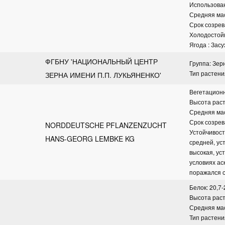
Использова
Средняя мас
Срок созрев
Холодостойк
Ягода : Зас
ФГБНУ 'НАЦИОНАЛЬНЫЙ ЦЕНТР 
Группа: Зе
Тип растени
ЗЕРНА ИМЕНИ П.П. ЛУКЬЯНЕНКО'
Вегетационн
Высота рас
Средняя мас
Срок созре
NORDDEUTSCHE PFLANZENZUCHT 
Устойчивост
HANS-GEORG LEMBKE KG
средней, ус
высокая, ус
условиях ас
поражался 
Белок: 20,7-
Высота раст
Средняя мас
Тип растени