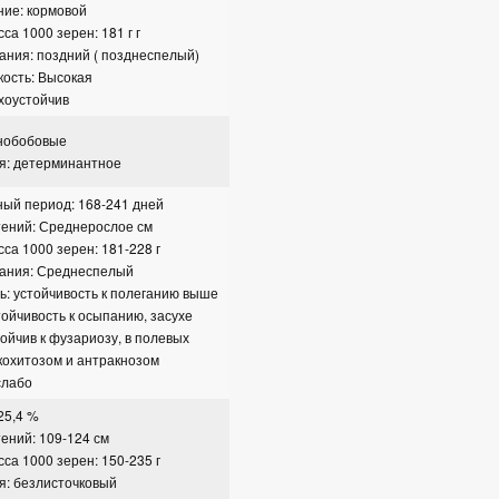
ние: кормовой
са 1000 зерен: 181 г г
ания: поздний ( позднеспелый)
ость: Высокая
ухоустойчив
рнобобовые
я: детерминантное
ый период: 168-241 дней
тений: Среднерослое см
са 1000 зерен: 181-228 г
вания: Среднеспелый
ь: устойчивость к полеганию выше
тойчивость к осыпанию, засухе
тойчив к фузариозу, в полевых
кохитозом и антракнозом
слабо
25,4 %
ений: 109-124 см
са 1000 зерен: 150-235 г
я: безлисточковый