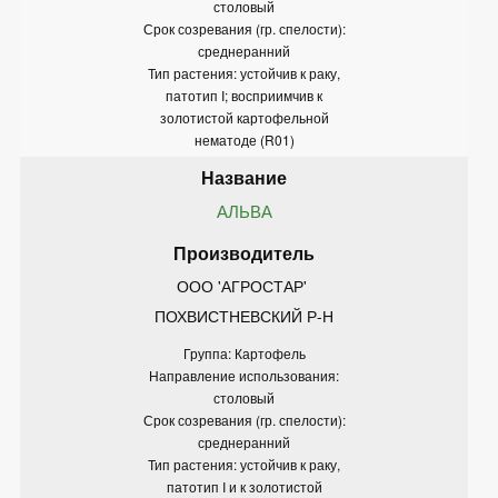
столовый
Срок созревания (гр. спелости):
среднеранний
Тип растения: устойчив к раку,
патотип I; восприимчив к
золотистой картофельной
нематоде (R01)
АЛЬВА
ООО 'АГРОСТАР' 
ПОХВИСТНЕВСКИЙ Р-Н
Группа: Картофель
Направление использования:
столовый
Срок созревания (гр. спелости):
среднеранний
Тип растения: устойчив к раку,
патотип I и к золотистой