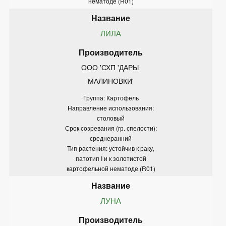
нематоде (R01)
ЛИЛА
ООО 'СХП 'ДАРЫ 
МАЛИНОВКИ'
Группа: Картофель
Направление использования:
столовый
Срок созревания (гр. спелости):
среднеранний
Тип растения: устойчив к раку,
патотип I и к золотистой
картофельной нематоде (R01)
ЛУНА