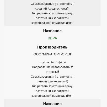
Срок созревания (гр. спелости):
средний (среднеспелый)
Тип растения: устойчив к раку,
патотип I и к золотистой
картофельной нематоде (R01)
ВЕРА
ООО 'МИРАТОРГ-ОРЕЛ'
Группа: Картофель
Направление использования:
столовый
Срок созревания (гр. спелости):
ранний (раннеспелый)
Тип растения: устойчив к раку,
патотип I и к золотистой
картофельной нематоде (R01)