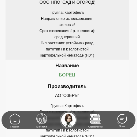
ООО НПО 'САД И ОГОРОД'
Группа: Картофель
Направление использования:
столовый
Срок созревания (гр. спелости):
среднеранний
Тип растения: устойчив к раку,
патотип I и к золотистой
картофельной нематоде (R01)
БОРЕЦ
АО 'ОЗЕРЫ'
Группа: Картофель
Срок созревания (гр. спелости):
средний (среднеспелый)
Тип растения: устойчив к раку,
Чаты
Главная
Мои поля
Справочники
патотип I и к золотистой
картофельной нематоде (R01)