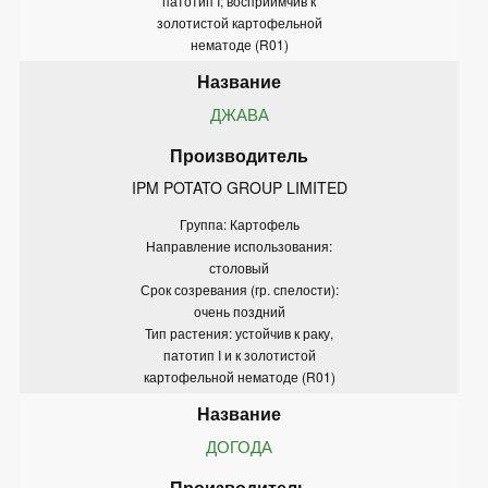
патотип I; восприимчив к
золотистой картофельной
нематоде (R01)
ДЖАВА
IPM POTATO GROUP LIMITED
Группа: Картофель
Направление использования:
столовый
Срок созревания (гр. спелости):
очень поздний
Тип растения: устойчив к раку,
патотип I и к золотистой
картофельной нематоде (R01)
ДОГОДА