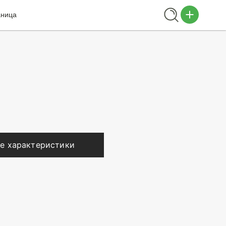
аница
е характеристики