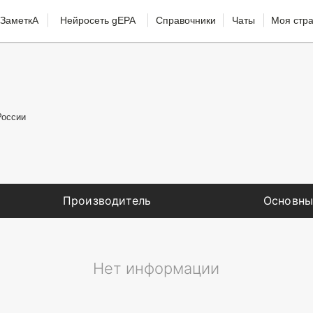
ЗаметкА
Нейросеть gEPA
Справочники
Чаты
Моя стр
России
Производитель
Основны
Нет информации