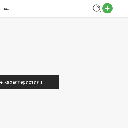
аница
е характеристики