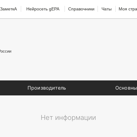
ЗаметкА
Нейросеть gEPA
Справочники
Чаты
Моя стр
России
Производитель
Основны
Нет информации