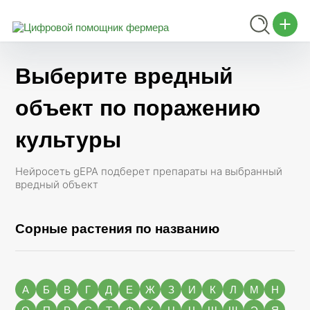
Выберите вредный
объект по поражению
культуры
Нейросеть gEPA подберет препараты на выбранный
вредный объект
Сорные растения по названию
А
Б
В
Г
Д
Е
Ж
З
И
К
Л
М
Н
О
П
Р
С
Т
Ф
Х
Ц
Ч
Ш
Щ
Э
Я