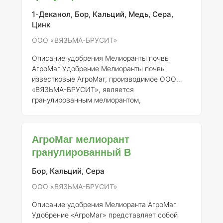
1-Деканол, Бор, Кальций, Медь, Сера,
Цинк
ООО «ВЯЗЬМА-БРУСИТ»
Описание удобрения Мелиоранты почвы
АгроМаг
Удобрение Мелиоранты почвы
известковые АгроМаг, производимое ООО
«ВЯЗЬМА-БРУСИТ», является
гранулированным мелиорантом,
зарегистрированным под номером 768-12-
3635-1. Данный продукт предназначен для
улучшения физико-химических свойств почвы,
АгроМаг мелиорант
а также для коррекции кислотности, что
гранулированный В
способствует созданию оптимальных условий
для роста и развития сельскохозяйственных
Бор, Кальций, Сера
культур.
Состав и концентрация элементов
Удобрение содержит следующие основные
ООО «ВЯЗЬМА-БРУСИТ»
компоненты: 1.
Кальций (CaO)
– способствует
н
Описание удобрения Мелиоранта АгроМаг
Удобрение «АгроМаг» представляет собой