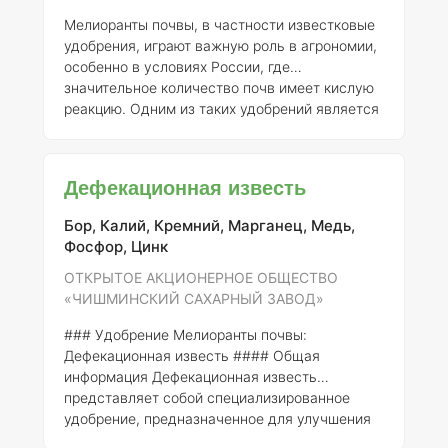
плодоро
Мелиоранты почвы, в частности известковые
удобрения, играют важную роль в агрономии,
особенно в условиях России, где
значительное количество почв имеет кислую
реакцию. Одним из таких удобрений является
дефекат известковый, производимый
Обществом с ограниченной ответственностью
«Русагро-Белгород». ### Описание продукта
Дефекационная известь
Дефекат известковый представляет собой
удобрение, состоящее из кальция и других
Бор, Калий, Кремний, Марганец, Медь,
элементов, которые способствуют улучшению
Фосфор, Цинк
физико-химических свойств почвы. Основным
воздействием данного удобрения является
ОТКРЫТОЕ АКЦИОНЕРНОЕ ОБЩЕСТВО
нейтрализация кислоты в по
«ЧИШМИНСКИЙ САХАРНЫЙ ЗАВОД»
### Удобрение Мелиоранты почвы:
Дефекационная известь #### Общая
информация Дефекационная известь
представляет собой специализированное
удобрение, предназначенное для улучшения
свойств почвы и повышения её плодородия.