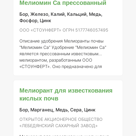
Мелиомин Са прессованный
компанией ООО «СТОУНФЕРТ»,
зарегистрированной под ОГРН 5177746057495
Бор, Железо, Калий, Кальций, Медь,
и номером регистрации 926-12-4516-1.
Состав
Фосфор, Цинк
элементов и концентрация
Мелиомин Са
содержит следующие элементы: - Кальций
ООО «СТОУНФЕРТ» ОГРН 5177746057495
(Ca) – около 30-35% (в зависимости от партии)
Описание удобрения Мелиоранты почвы
- Магний
"Мелиомин Са"
Удобрение "Мелиомин Са"
является прессованным известковым
мелиорантом, разработанным ООО
«СТОУНФЕРТ». Оно предназначено для
улучшения физических и химических свойств
почвы, а также для повышения ее
плодородия. Удобрение активно используется
Мелиорант для известкования
в агрономической практике на
кислых почв
сельскохозяйственных и садоводческих
участках в России.
Состав и концентрация
Бор, Марганец, Медь, Сера, Цинк
элементов
"Мелиомин Са" содержит
следующие элементы: - Кальций (Ca) – 32% (в
ОТКРЫТОЕ АКЦИОНЕРНОЕ ОБЩЕСТВО
виде оксида кальция) - Магний (Mg) – 2% (в
«ЛЕБЕДЯНСКИЙ САХАРНЫЙ ЗАВОД»
виде оксида магния) - Общая щ