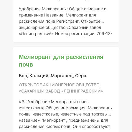
Удобрение Мелиоранты: Общее описание и
применение
Название:
Мелиорант для
раскисления почв
Регистрант:
Открытое
акционерное общество «Сахарный завод
«Ленинградский»
Номер регистрации:
709-12-
3185-1 ### Описание Мелиорант
представляет собой удобрение,
предназначенное для улучшения свойств
Мелиорант для раскисления
кислых почв, что особенно актуально для
почв
регионов России с низким pH. Основная
функция этого удобрения заключается в
Бор, Кальций, Марганец, Сера
нейтрализации кислотности почвы и создании
более благоприятных условий для роста
ОТКРЫТОЕ АКЦИОНЕРНОЕ ОБЩЕСТВО
сельскохозяйственных культур. ### Состав
«САХАРНЫЙ ЗАВОД «ЛЕНИНГРАДСКИЙ»
### Удобрение Мелиоранты почвы
известковые
Общая информация:
Мелиоранты
почвы известковые, известные под торговым
названием "Мелиорант", предназначены для
раскисления кислых почв. Они способствуют