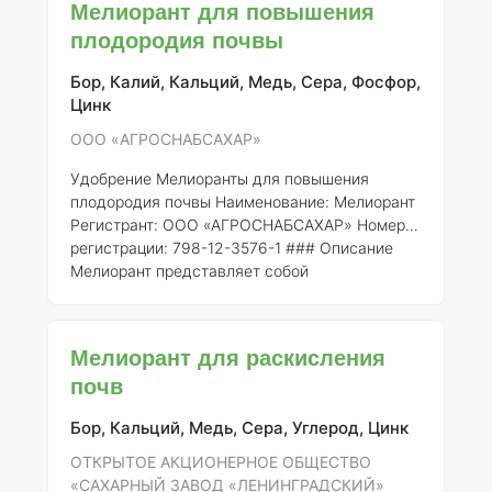
Мелиорант для повышения
зарегистрировано под номером 798-12-3576-
плодородия почвы
1.
Состав элементов:
Состав "Мелиоранта"
включает в себя кальций, магний и другие
Бор, Калий, Кальций, Медь, Сера, Фосфор,
микроэлементы, которые играют ключевую
Цинк
роль в улучшении структуры почвы и
повышении её питательной ценности.
ООО «АГРОСНАБСАХАР»
Концентраци
Удобрение Мелиоранты для повышения
плодородия почвы
Наименование:
Мелиорант
Регистрант:
ООО «АГРОСНАБСАХАР»
Номер
регистрации:
798-12-3576-1 ### Описание
Мелиорант представляет собой
специализированное удобрение,
предназначенное для повышения плодородия
почвы, улучшения её физико-химических
Мелиорант для раскисления
свойств и создания оптимальных условий для
почв
роста сельскохозяйственных культур. Это
удобрение содержит целый комплекс
Бор, Кальций, Медь, Сера, Углерод, Цинк
элементов, необходимых для полноценного
питания растений и улучшения структуры
ОТКРЫТОЕ АКЦИОНЕРНОЕ ОБЩЕСТВО
почвы. ### Состав элементов Сост
«САХАРНЫЙ ЗАВОД «ЛЕНИНГРАДСКИЙ»