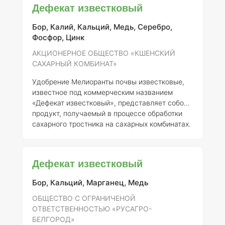
Дефекат известковый
агрономических свойств почвы, а также для
повышения продуктивности
Бор, Калий, Кальций, Медь, Серебро,
сельскохозяйственных культур.
Состав и
Фосфор, Цинк
концентрация элементов:
Белит Б-1
представляет собой известковое удобрение,
АКЦИОНЕРНОЕ ОБЩЕСТВО «КШЕНСКИЙ
содержащее следующие основные
САХАРНЫЙ КОМБИНАТ»
компоненты: -
Кальций (CaO)
Удобрение Мелиоранты почвы известковые,
известное под коммерческим названием
«Дефекат известковый», представляет собой
продукт, получаемый в процессе обработки
сахарного тростника на сахарных комбинатах.
В данном случае речь идет о продукте,
произведенном Акционерным обществом
«Кшенский сахарный комбинат»,
Дефекат известковый
зарегистрированном под номером 749-12-
3252-1. ### Описание Дефекат известковый
Бор, Кальций, Марганец, Медь
представляет собой органо-минеральное
удобрение, содержащее кальций и другие
ОБЩЕСТВО С ОГРАНИЧЕНОЙ
микроэлементы, что делает его полезным для
ОТВЕТСТВЕННОСТЬЮ «РУСАГРО-
улучшения структуры почвы, увеличения её
БЕЛГОРОД»