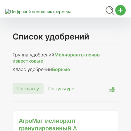
Список удобрений
Группа удобрений
Мелиоранты почвы
известковые
Класс удобрений
Борные
По классу
По культуре
АгроМаг мелиорант
гранулированный А