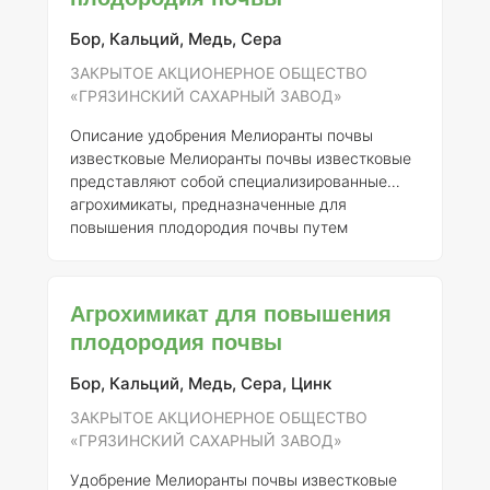
внесения необходимых макро- и
Бор, Кальций, Медь, Сера
микроэлементов.
Состав элементов:
Состав и
концентрация элементов могут варьироваться
ЗАКРЫТОЕ АКЦИОНЕРНОЕ ОБЩЕСТВО
в зависимости от конкретной партии
«ГРЯЗИНСКИЙ САХАРНЫЙ ЗАВОД»
Описание удобрения Мелиоранты почвы
известковые
Мелиоранты почвы известковые
представляют собой специализированные
агрохимикаты, предназначенные для
повышения плодородия почвы путем
корректировки её кислотности и улучшения
структуры. Основное назначение данного
удобрения — нейтрализация излишней
Агрохимикат для повышения
кислотности почвы, что способствует
плодородия почвы
улучшению условий для роста растений и
увеличивает доступность питательных
Бор, Кальций, Медь, Сера, Цинк
веществ.
Регистрационная информация
-
Название
: Мелиоранты почвы известковые -
ЗАКРЫТОЕ АКЦИОНЕРНОЕ ОБЩЕСТВО
Регистрант
: Закрытое акцио
«ГРЯЗИНСКИЙ САХАРНЫЙ ЗАВОД»
Удобрение Мелиоранты почвы известковые