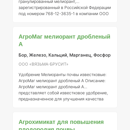
гранулированный мелиорант,
зарегистрированный в Российской Федерации
под номером 768-12-3635-1 в компании ООО
«ВЯЗЬМА-БРУСИТ». Это средство
предназначено для улучшения физико-
химических свойств почвы, повышения её
АгроМаг мелиорант дробленый
плодородия и обеспечения растений
А
необходимыми питательными веществами.
Состав и концентрация элементов
Состав
Бор, Железо, Кальций, Марганец, Фосфор
удобрения «АгроМаг» включает в себя
известковые компоненты, которые
ООО «ВЯЗЬМА-БРУСИТ»
способствуют нейтрализации кислотности
почвы и улучшению ее струк
Удобрение Мелиоранты почвы известковые:
АгроМаг мелиорант дробленый А
Описание:
АгроМаг мелиорант дробленый А
представляет собой известковое удобрение,
предназначенное для улучшения качества
почвы и повышения её агрономических
свойств. Это продукт, получаемый из
природных известняков, который
Агрохимикат для повышения
используется в качестве мелиоранта для
плодородия почвы
исправления кислотности почвы, а также для