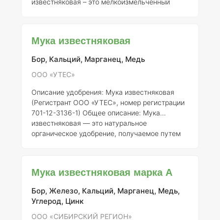
известняковая – это мелкоизмельченный
известняк, представляющий собой природное
минералосодержащее вещество, богатое
кальцием и магнием. Это удобрение
Мука известняковая
используется для улучшения структуры
почвы, повышения её pH и обеспечения
Бор, Кальций, Марганец, Медь
растений необходимыми макро- и
микроэлементами. #### Состав элементов:
ООО «УТЕС»
Основные элементы, содержащиеся в муке
Описание удобрения: Мука известняковая
известняковой, включают: -
Кальций (Ca)
–
(Регистрант ООО «УТЕС», номер регистрации
30-40% -
Магний (Mg)
– 3-5% -
Угл
701-12-3136-1)
Общее описание:
Мука
известняковая — это натуральное
органическое удобрение, получаемое путем
измельчения известняковых пород.
Используется для улучшения структуры и
химических свойств почвы, а также для
Мука известняковая марка А
коррекции уровня pH, что особенно важно для
кислых почв. Известняковая мука содержит
Бор, Железо, Кальций, Марганец, Медь,
кальций, который необходим для роста
Углерод, Цинк
растений и улучшения их усвоения
питательных веществ.
Состав элементов и
ООО «СИБИРСКИЙ РЕГИОН»