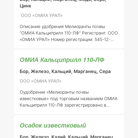
Цинк
ООО «ОМИА УРАЛ»
Описание удобрения Мелиоранты почвы
"ОМИА Кальциприлл 110-ЛФ"
Регистрант:
ООО
«ОМИА УРАЛ»
Номер регистрации:
545-12-
2193-1
Общее описание:
"ОМИА Кальциприлл
110-ЛФ" представляет собой известковое
ОМИА Кальциприлл 110-ЛФ
удобрение, предназначенное для улучшения
физико-химических свойств почвы, а также
Бор, Железо, Кальций, Марганец, Сера
для повышения ее плодородия. Это удобрение
помогает нейтрализовать кислотность почвы,
ООО «ОМИА УРАЛ»
улучшает структуру и увеличивает
содержание питательных веществ,
Оудобрение «Мелиоранты почвы
необходимых для роста растений.
Состав
известковые» под торговым названием ОМИА
элементов и концентрация:
Удобрение "ОМИА
Кальциприлл 110-ЛФ зарегистрировано в
Кальципри
России под номером 545-12-2193-1 и
производится компанией ООО «ОМИА УРАЛ».
Осадок известковый
Данное удобрение представляет собой
комплексный продукт, предназначенный для
Бор, Железо, Калий, Кальций, Марганец,
улучшения физических и химических свойств