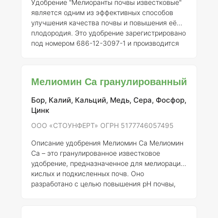
Удобрение "Мелиоранты почвы известковые"
является одним из эффективных способов
улучшения качества почвы и повышения её
плодородия. Это удобрение зарегистрировано
под номером 686-12-3097-1 и производится
АО «Чимбулатский карьер». ### Описание
"Мелиоранты почвы известковые"
представляют собой известковые удобрения,
Мелиомин Са гранулированный
которые содержат в своем составе карбонаты
кальция и магния. Они предназначены для
Бор, Калий, Кальций, Медь, Сера, Фосфор,
повышения pH почвы, что способствует
Цинк
улучшению условий для роста растений, а
также для нейтрализации кислотности почвы.
ООО «СТОУНФЕРТ» ОГРН 5177746057495
### Состав элементов Состав удобрения
Описание удобрения Мелиомин Са
Мелиомин
може
Са – это гранулированное известковое
удобрение, предназначенное для мелиорации
кислых и подкисленных почв. Оно
разработано с целью повышения pH почвы,
улучшения её структурных характеристик и
повышения доступности питательных веществ
для растений. Удобрение производится