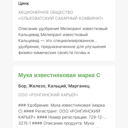
Цинк
известковый содержит следующие основные
элементы: 1.
Кальций (Ca)
– 30-40% 2.
Магний
АКЦИОНЕРНОЕ ОБЩЕСТВО
(Mg)
–
«ОЛЬХОВАТСКИЙ САХАРНЫЙ КОМБИНАТ»
Описание удобрения Мелиорант известковый
Кальцевид
Мелиорант известковый
Кальцевид — это специализированное
удобрение, предназначенное для улучшения
физико-химических свойств почвы и
повышения ее плодородия. Данный продукт
производится акционерным обществом
«Ольховатский сахарный комбинат» и
Мука известняковая марка С
зарегистрирован под номером 687-12-3098-1.
Состав и концентрация элементов
Основными
Бор, Железо, Кальций, Марганец
компонентами удобрения Кальцевид
являются: 1.
Кальций (Ca)
— 30-40%: Кальций
ООО «РОНГИНСКИЙ КАРЬЕР»
отвечает за улучшение структуры почвы, что
### Удобрение: Мука известняковая (марка
способствует лучшему воздушному и во
С) #### Регистрант: ООО «РОНГИНСКИЙ
КАРЬЕР» #### Номер регистрации: 729-12-
3215-1 #### Описание продукта: Мука