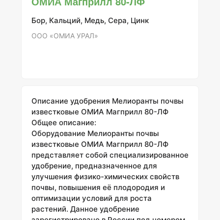
ОМИА Магприлл 80-ЛФ
мелиоранта почвы. Известняк содержит
значительное количество кальция и магния,
Бор, Кальций, Медь, Сера, Цинк
что делает его эффективным средством для
повышения pH кислых почв и улучшения их
ООО «ОМИА УРАЛ»
физико-химических свойств. #### Состав
элементов Состав муки известняковой А
может варьировать
Описание удобрения Мелиоранты почвы
известковые ОМИА Магприлл 80-ЛФ
Общее описание:
Оборудование Мелиоранты почвы
известковые ОМИА Магприлл 80-ЛФ
представляет собой специализированное
удобрение, предназначенное для
улучшения физико-химических свойств
почвы, повышения её плодородия и
оптимизации условий для роста
растений. Данное удобрение
зарегистрировано в России под номером