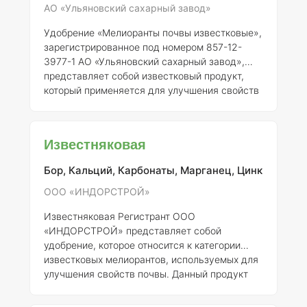
основной элемент, который спо
АО «Ульяновский сахарный завод»
Удобрение «Мелиоранты почвы известковые»,
зарегистрированное под номером 857-12-
3977-1 АО «Ульяновский сахарный завод»,
представляет собой известковый продукт,
который применяется для улучшения свойств
почвы и повышения ее плодородия. Целью
применения данного удобрения является
коррекция кислотности почвы, улучшение
Известняковая
структуры и химического состава, а также
повышение доступности питательных веществ
Бор, Кальций, Карбонаты, Марганец, Цинк
для растений. ### Описание и состав
«Мелиоранты почвы известковые»
ООО «ИНДОРСТРОЙ»
представляет собой порошковидный продукт,
Известняковая Регистрант ООО
содержащий карбонаты кальция и магния, а
«ИНДОРСТРОЙ» представляет собой
такж
удобрение, которое относится к категории
известковых мелиорантов, используемых для
улучшения свойств почвы. Данный продукт
может быть полезен для нейтрализации
кислотности почвы и повышения ее