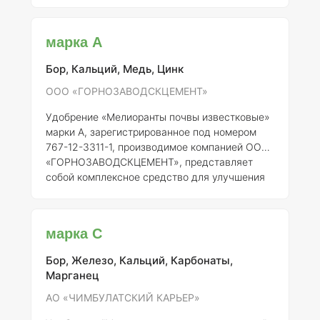
и повышения её плодородия. Регистрантом
данного продукта является Открытое
акционерное общество «Черемновский
марка А
сахарный завод», что свидетельствует о его
надежности и соответствии российским
Бор, Кальций, Медь, Цинк
стандартам. ### Описание Комплексный
известковый мелиорант предназначен для
ООО «ГОРНОЗАВОДСКЦЕМЕНТ»
коррекции кислотности почвы, улучшения её
Удобрение «Мелиоранты почвы известковые»
структуры и увеличения доступности
марки А, зарегистрированное под номером
необходимых питательных веществ для р
767-12-3311-1, производимое компанией ООО
«ГОРНОЗАВОДСКЦЕМЕНТ», представляет
собой комплексное средство для улучшения
структуры почвы и повышения её плодородия.
### Описание Данное удобрение основано на
известковых материалах, что позволяет
марка С
нейтрализовать кислотность почвы, улучшать
её физические и химические свойства, а
Бор, Железо, Кальций, Карбонаты,
также способствовать более эффективному
Марганец
усвоению питательных веществ растениями.
### Состав Состав удобрения может
АО «ЧИМБУЛАТСКИЙ КАРЬЕР»
варьироваться, однако, как правило, о