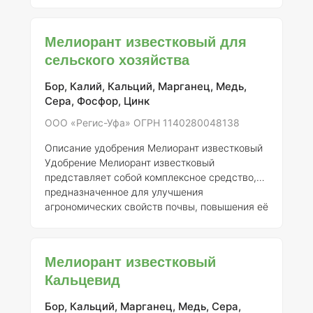
улучшению структуры почвы, повышению её
плодородия и обеспечивают оптимальные
условия для роста и развития
Мелиорант известковый для
сельскохозяйственных культур.
Регистрант:
сельского хозяйства
Открытое акционерное общество «Сахарный
завод «Ленинградский».
Номер регистрации:
Бор, Калий, Кальций, Марганец, Медь,
709-12-3185-1. ### Состав элементов и
Сера, Фосфор, Цинк
концентрация: Состав удобрения может
варьироваться в зависимости от к
ООО «Регис-Уфа» ОГРН 1140280048138
Описание удобрения Мелиорант известковый
Удобрение Мелиорант известковый
представляет собой комплексное средство,
предназначенное для улучшения
агрономических свойств почвы, повышения её
плодородия и восстановления кислотно-
щелочного баланса. Это удобрение активно
используется в сельском хозяйстве России и
Мелиорант известковый
имеет сертификат, выданный ООО «Регис-
Кальцевид
Уфа» (ОГРН 1140280048138, номер
регистрации 931-12-4565-1).
Состав
Бор, Кальций, Марганец, Медь, Сера,
элементов и концентрация
Мелиорант