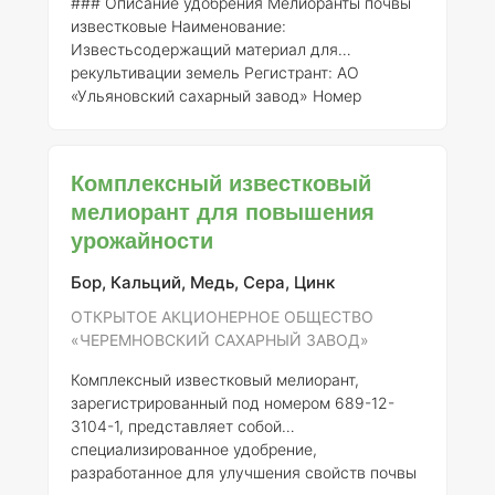
### Описание удобрения Мелиоранты почвы
известковые
Наименование
:
Известьсодержащий материал для
рекультивации земель
Регистрант
: АО
«Ульяновский сахарный завод»
Номер
регистрации
: 857-12-3977-1 #### Описание
продукта Известьсодержащий материал,
зарегистрированный под номером 857-12-
Комплексный известковый
3977-1, представляет собой удобрение,
мелиорант для повышения
предназначенное для мелиорации и
урожайности
рекультивации земель, имеющих повышенную
кислотность. Это удобрение способствует
улучшению структуры почвы, увеличению ее
Бор, Кальций, Медь, Сера, Цинк
плодородия, а также повышению усвояемости
ОТКРЫТОЕ АКЦИОНЕРНОЕ ОБЩЕСТВО
питательных веще
«ЧЕРЕМНОВСКИЙ САХАРНЫЙ ЗАВОД»
Комплексный известковый мелиорант,
зарегистрированный под номером 689-12-
3104-1, представляет собой
специализированное удобрение,
разработанное для улучшения свойств почвы