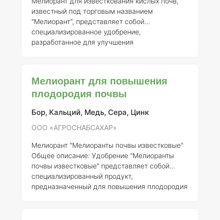
Мелиорант для известкования кислых почв,
известный под торговым названием
"Мелиорант", представляет собой
специализированное удобрение,
разработанное для улучшения
агрономических свойств кислых почв.
Регистрант данного продукта — Открытое
акционерное общество «Лебедянский
Мелиорант для повышения
сахарный завод», что подтверждает его
плодородия почвы
легальность и соблюдение необходимых
стандартов. ### Описание и состав
Бор, Кальций, Медь, Сера, Цинк
Мелиорант содержит в своем составе
карбонат кальция (известь), который является
ООО «АГРОСНАБСАХАР»
основным компонентом, способствующим
нейтрализации кислотности почвы. Основные
Мелиорант "Мелиоранты почвы известковые"
элементы
Общее описание:
Удобрение "Мелиоранты
почвы известковые" представляет собой
специализированный продукт,
предназначенный для повышения плодородия
почвы путем улучшения её физико-
химических свойств. Данное удобрение
производится ООО «АГРОСНАБСАХАР» и