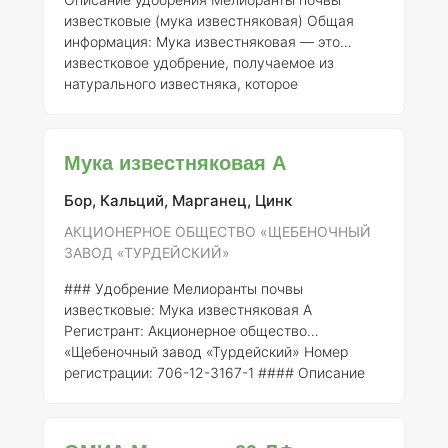
компонентов: -
Кальций (CaO):
30-37% -
Магн
известковые (мука известняковая)
Общая
информация:
Мука известняковая — это
известковое удобрение, получаемое из
натурального известняка, которое
используется для улучшения физико-
химических свойств почвы. Это удобрение
полезно для повышения pH кислых почв, а
Мука известняковая А
также для обеспечения растений
необходимыми макро- и микроэлементами.
Бор, Кальций, Марганец, Цинк
Регистрант:
Акционерное общество «ГОРНЯК»
Номер регистрации:
759-12-3271-1
Состав
АКЦИОНЕРНОЕ ОБЩЕСТВО «ЩЕБЕНОЧНЫЙ
элементов:
Состав муки известняковой
ЗАВОД «ТУРДЕЙСКИЙ»
варьируется в зависимости от ист
### Удобрение Мелиоранты почвы
известковые: Мука известняковая А
Регистрант:
Акционерное общество
«Щебеночный завод «Турдейский»
Номер
регистрации:
706-12-3167-1 #### Описание
Мука известняковая А представляет собой
мелкоизмельченный известняк, который
используется в качестве удобрения и