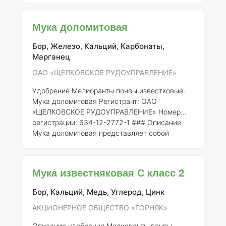
получаемый путем измельчения
известняковых пород. Она богатая кальцием и
Мука доломитовая
магнием, что делает её эффективным
средством для улучшения физико-химических
Бор, Железо, Кальций, Карбонаты,
свойств почвы и восстановления её кислотно-
Марганец
щелочного баланса. Использование муки
известняковой для мелиорации почвы
ОАО «ЩЕЛКОВСКОЕ РУДОУПРАВЛЕНИЕ»
позволяет снизить уровень кислотности,
Удобрение Мелиоранты почвы известковые:
улучшить структуру п
Мука доломитовая
Регистрант:
ОАО
«ЩЕЛКОВСКОЕ РУДОУПРАВЛЕНИЕ»
Номер
регистрации:
634-12-2772-1 ### Описание
Мука доломитовая представляет собой
известковое удобрение, получаемое из
доломитовых пород, содержащих карбонаты
кальция и магния. Это удобрение
Мука известняковая С класс 2
используется для улучшения свойств почвы,
повышения её pH и обеспечения
Бор, Кальций, Медь, Углерод, Цинк
необходимого уровня питательных веществ
для растений. ### Состав элементов Мука
АКЦИОНЕРНОЕ ОБЩЕСТВО «ГОРНЯК»
доломитовая состоит из следующих ключевых
Описание удобрения Мелиоранты почвы