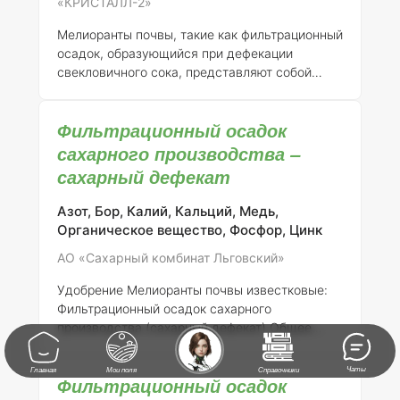
«КРИСТАЛЛ-2»
почвы, а также для повышения её
плодородия.
Состав элементов:
Мелиоранты почвы, такие как фильтрационный
Фильтрационный осадок свекловичного сока
осадок, образующийся при дефекации
можно оха
свекловичного сока, представляют собой
перспективные удобрения для улучшения
качества почвы. Открытое акционерное
Фильтрационный осадок
общество «Кристалл-2» зарегистрировало
данный продукт под номером 698-12-3130-1,
сахарного производства –
что подтверждает его легальность и
сахарный дефекат
возможность применения в сельском
хозяйстве России. ### Описание продукта
Азот, Бор, Калий, Кальций, Медь,
Фильтрационный осадок представляет собой
Органическое вещество, Фосфор, Цинк
осадок, образующийся при фильтрации
АО «Сахарный комбинат Льговский»
свекловичного сока, который содержит в себе
ряд полезных элементов, таких как кальций,
Удобрение Мелиоранты почвы известковые:
магний, кали
Фильтрационный осадок сахарного
производства (сахарный дефекат)
Общее
описание:
Фильтрационный осадок сахарного
производства, известный как сахарный
Чаты
Главная
Мои поля
Справочники
Фильтрационный осадок
дефекат, представляет собой побочный