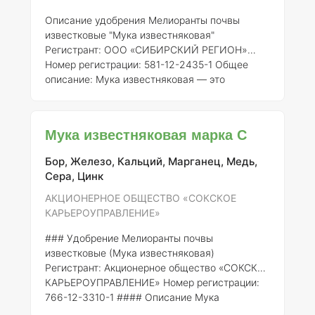
концентрация:
Основными компонентами муки
Описание удобрения Мелиоранты почвы
известковые "Мука известняковая"
Регистрант:
ООО «СИБИРСКИЙ РЕГИОН»
Номер регистрации:
581-12-2435-1
Общее
описание:
Мука известняковая — это
натуральное известковое удобрение,
получаемое из дробления и помола
известняковых пород. Она представляет
Мука известняковая марка С
собой мелкозернистый порошок, обладающий
высокой щелочностью и способствующий
Бор, Железо, Кальций, Марганец, Медь,
улучшению физико-химических свойств
Сера, Цинк
почвы. Основное назначение данного
удобрения заключается в нейтрализации
АКЦИОНЕРНОЕ ОБЩЕСТВО «СОКСКОЕ
кислотности почв, улучшении их структуры и
КАРЬЕРОУПРАВЛЕНИЕ»
обеспече
### Удобрение Мелиоранты почвы
известковые (Мука известняковая)
Регистрант:
Акционерное общество «СОКСКОЕ
КАРЬЕРОУПРАВЛЕНИЕ»
Номер регистрации:
766-12-3310-1 #### Описание Мука
известняковая — это природный продукт,