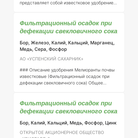
представляет собой известковое удобрение
местного производства, зарегистрированное
в России под номером 512-12-2022-1. Оно
Фильтрационный осадок при
производится компанией ООО «Татагрохим» и
предназначено для улучшения качества
дефекации свекловичного сока
почвы, повышения ее плодородия и коррекции
кислотности.
Состав и концентрация
Бор, Железо, Калий, Кальций, Марганец,
элементов
Основным компонентом данного
Медь, Сера, Фосфор
удобрения является известь, которая может
АО «УСПЕНСКИЙ САХАРНИК»
быть представлена в форме карбоната
кальция (CaCO₃). В зависимости от источника
### Описание удобрения Мелиоранты почвы
сырья, содержание кальция може
известковые (Фильтрационный осадок при
дефекации свекловичного сока)
Общее
описание:
Мелиоранты почвы известковые,
получаемые в результате фильтрации
Фильтрационный осадок при
свекловичного сока, представляют собой
удобрение, содержащее важные макро- и
дефекации свекловичного сока
микроэлементы. Они являются побочным
продуктом на сахарных заводах, таких как АО
Бор, Калий, Кальций, Медь, Фосфор, Цинк
«УСПЕНСКИЙ САХАРНИК», и используются
ОТКРЫТОЕ АКЦИОНЕРНОЕ ОБЩЕСТВО
для улучшения физико-химических свойств