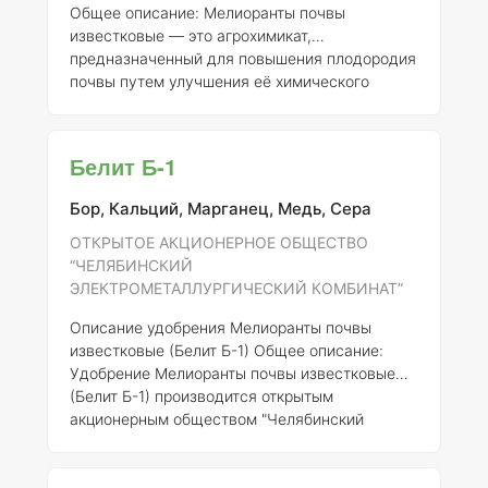
Общее описание:
Мелиоранты почвы
известковые — это агрохимикат,
предназначенный для повышения плодородия
почвы путем улучшения её химического
состава и структуры. Основной целью
применения данного удобрения является
нейтрализация кислотности почвы и
Белит Б-1
обогащение её кальцием, что способствует
улучшению условий для роста растений.
Бор, Кальций, Марганец, Медь, Сера
Регистрационные данные:
- Регистрант:
Закрытое акционерное общество «Грязинский
ОТКРЫТОЕ АКЦИОНЕРНОЕ ОБЩЕСТВО
сахарный завод» - Номер регистрации: 688-
“ЧЕЛЯБИНСКИЙ
12-3099-1
Состав и концентрация:
Со
ЭЛЕКТРОМЕТАЛЛУРГИЧЕСКИЙ КОМБИНАТ”
Описание удобрения Мелиоранты почвы
известковые (Белит Б-1)
Общее описание:
Удобрение Мелиоранты почвы известковые
(Белит Б-1) производится открытым
акционерным обществом "Челябинский
электрометаллургический комбинат". Оно
зарегистрировано под номером 326-12-773-1
и используется для улучшения