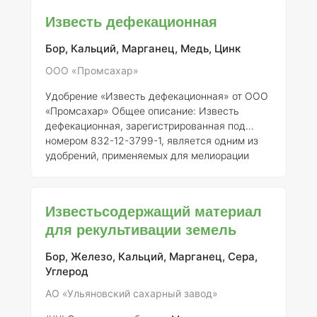
плодородия. ### Описание Известняковая
Известь дефекационная
Регистрант содержит натуральные
известковые материалы, которые
Бор, Кальций, Марганец, Медь, Цинк
способствуют восстановлению баланса pH в
почве. Это особенно актуально для кислых
ООО «Промсахар»
почв, где уровень кислотности может
Удобрение «Известь дефекационная» от ООО
негативно сказываться на росте и развитии
«Промсахар»
Общее описание:
Известь
растений. Удобрение обогащает почв
дефекационная, зарегистрированная под
номером 832-12-3799-1, является одним из
удобрений, применяемых для мелиорации
почвы. Это инновационное средство
используется для улучшения физико-
химических свойств почвы, что способствует
Известьсодержащий материал
повышению её плодородия и эффективности
для рекультивации земель
сельскохозяйственного производства.
Состав
и концентрация элементов:
Основным
Бор, Железо, Кальций, Марганец, Сера,
компонентом данного удобрения является
Углерод
известь, которая содержит кальций и магний.
Конкретные концентрации
АО «Ульяновский сахарный завод»