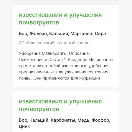
Это удобрение производится Открытым
акционерным обществом «Чишминский
известкования и улучшения
сахарный завод» и зарегистрировано под
почвогрунтов
номером 683-12-3090-1. #### Состав и
элементы Дефекационная известь состоит в
Бор, Железо, Кальций, Марганец, Сера
основном из оксида кальция (CaO) и
углекислого кальция (CaCO₃). В зависимости
АО «Ульяновский сахарный завод»
от технологии производства и источников
сырья, содержание активных веществ может
Удобрение Мелиоранты: Описание,
Применение и Состав
1. Введение
Мелиоранты
представляют собой известковые удобрения,
предназначенные для улучшения состояния
почвы. Они применяются для коррекции
кислотности и повышения плодородия почв,
что особенно актуально для сельского
хозяйства. Данное удобрение
известкования и улучшения
зарегистрировано за номером 857-12-3977-1
почвогрунтов
под маркой АО «Ульяновский сахарный
завод».
2. Состав и Концентрация Элементов
Бор, Кальций, Карбонаты, Медь, Фосфор,
Удобрение Мелиоранты содержит следующие
Цинк
основные компоненты: -
Кальций (Ca)
–