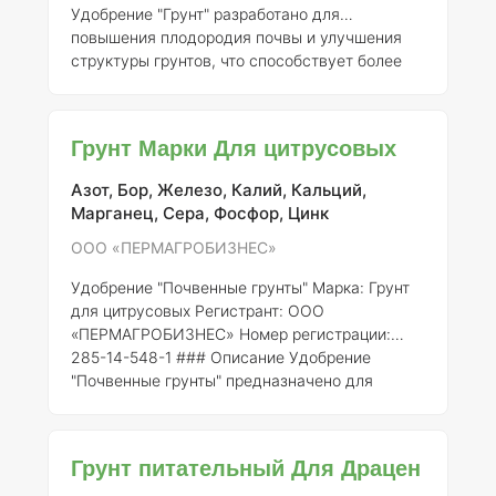
Удобрение "Грунт" разработано для
повышения плодородия почвы и улучшения
структуры грунтов, что способствует более
эффективному росту растений. Оно
зарегистрировано под номером 285-14-548-1
и предназначено для использования в
Грунт Марки Для цитрусовых
различных агрономических системах, включая
садоводство, огородничество и сельское
Азот, Бор, Железо, Калий, Кальций,
хозяйство.
Состав:
Состав удобрения "Грунт"
Марганец, Сера, Фосфор, Цинк
включает в себя множество микро- и
макроэлементов, необходимых для
ООО «ПЕРМАГРОБИЗНЕС»
нормального роста растений. Основные
Удобрение "Почвенные грунты"
Марка:
Грунт
компоненты и их к
для цитрусовых
Регистрант:
ООО
«ПЕРМАГРОБИЗНЕС»
Номер регистрации:
285-14-548-1 ### Описание Удобрение
"Почвенные грунты" предназначено для
обеспечения оптимальных условий роста и
развития цитрусовых культур. Оно
разработано с учетом специфических
Грунт питательный Для Драцен
потребностей этих растений, что позволяет