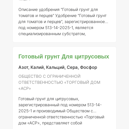
Описание удобрения "Готовый грунт для
томатов и перцев"
Удобрение "Готовый грунт
для томатов и перцев", зарегистрированное
под номером 513-14-2025-1, является
специализированным субстратом,
предназначенным для обеспечения
оптимальных условий роста и развития
культур, таких как томаты и перцы.
Готовый грунт Для цитрусовых
Регистрантом данного продукта выступает
Общество с ограниченной ответственностью
Азот, Калий, Кальций, Сера, Фосфор
«Торговый дом «АСР», что подтверждает его
легальность и соответствие нормативным
ОБЩЕСТВО С ОГРАНИЧЕННОЙ
требованиям.
Применение в России
В России
ОТВЕТСТВЕННОСТЬЮ «ТОРГОВЫЙ ДОМ
удобрение "Готовый грунт для томатов и перце
«АСР»
Готовый грунт для цитрусовых,
зарегистрированный под номером 513-14-
2025-1 и производимый Обществом с
ограниченной ответственностью «Торговый
дом «АСР», представляет собой
специализированное удобрение,