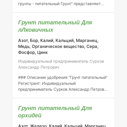
грунты - питательный Грунт" представляет
собой специализированный субстрат,
разработанный для улучшения физико-
Грунт питательный Для
химических свойств почвы и обеспечения
растений необходимыми питательными
лЛковичных
веществами. Продукт зарегистрирован
индивидуальным предпринимателем
Азот, Бор, Калий, Кальций, Марганец,
Сурковым Александром Петровичем под
Медь, Органическое вещество, Сера,
номером 316-14-746-1.
Состав и концентрация
Фосфор, Цинк
элементов:
Питательный грунт содержит
Индивидуальный предприниматель Сурков
следующие основные элементы: 1.
Азот (N)
–
Александр Петрович
0,5% Участвует в процессе фотосинтеза
### Описание удобрения "Грунт питательный"
Регистрант:
Индивидуальный
предприниматель Сурков Александр Петрович
Номер регистрации:
316-14-746-1
Общее
описание:
Удобрение "Грунт питательный"
Грунт питательный Для
представляет собой комплексное органо-
минеральное удобрение, специально
орхидей
разработанное для улучшения качества
почвенных грунтов и повышения урожайности
Азот, Железо, Калий, Кальций, Марганец,