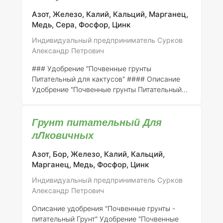
разработанное для обеспечения оптимального
роста и развития кактусов, а также других
Азот, Железо, Калий, Кальций, Марганец,
суккулентов. Удобрение содержит
Медь, Сера, Фосфор, Цинк
сбалансированный комплекс макро- и
Индивидуальный предприниматель Сурков
микроэлементов, необходимых для
Александр Петрович
нормального функционирования растений в
условиях ограниченной влажности
### Удобрение "Почвенные грунты
Питательный для кактусов" #### Описание
Удобрение "Почвенные грунты Питательный
для кактусов" разработано для обеспечения
оптимальных условий роста и развития
Грунт питательный Для
кактусов и других суккулентов. Это
специализированное удобрение содержит
лЛковичных
сбалансированный комплекс макро- и
микроэлементов, способствующих
Азот, Бор, Железо, Калий, Кальций,
укреплению корневой системы и повышению
Марганец, Медь, Фосфор, Цинк
устойчивости растений к неблагоприятным
Индивидуальный предприниматель Сурков
условиям. #### Состав элементов Удобрение
Александр Петрович
включает в себя следующие ключевые
компоненты: -
Азот (N)
: 5% -
Фосфор (P₂O₅)
:
Описание удобрения "Почвенные грунты -
4% -
Калий (K
питательный Грунт"
Удобрение "Почвенные