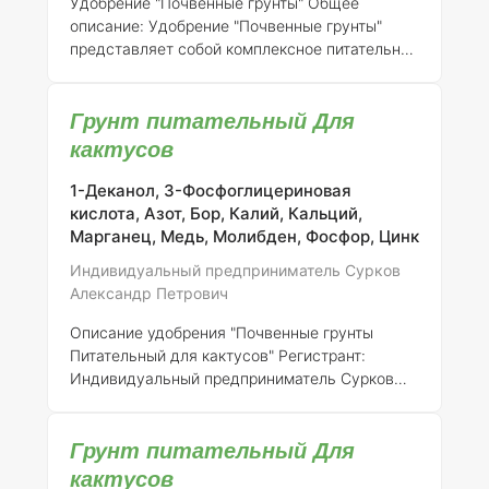
Удобрение "Почвенные грунты"
Общее
требований различных сельскохозяйственн
описание:
Удобрение "Почвенные грунты"
представляет собой комплексное питательное
средство, предназначенное для улучшения
структуры почвы и обеспечения растений
Грунт питательный Для
необходимыми питательными веществами.
Оно разработано для повышения урожайности
кактусов
и улучшения качества сельскохозяйственных
культур.
Регистрант:
Индивидуальный
1-Деканол, 3-Фосфоглицериновая
предприниматель Сурков Александр Петрович
кислота, Азот, Бор, Калий, Кальций,
Номер регистрации: 316-14-746-1
Состав
Марганец, Медь, Молибден, Фосфор, Цинк
элементов:
Удобрение "Почвенные грунты"
Индивидуальный предприниматель Сурков
содержит основные макро- и микроэлементы,
Александр Петрович
необ
Описание удобрения "Почвенные грунты
Питательный для кактусов"
Регистрант:
Индивидуальный предприниматель Сурков
Александр Петрович
Номер регистрации:
316-
14-746-1
1. Описание продукта:
"Почвенные
Грунт питательный Для
грунты Питательный для кактусов" - это
специализированное удобрение,
кактусов