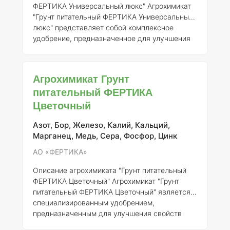
ФЕРТИКА Универсальный люкс"
Агрохимикат
"Грунт питательный ФЕРТИКА Универсальный
люкс" представляет собой комплексное
удобрение, предназначенное для улучшения
свойств почвенных грунтов и обеспечения
растений необходимыми питательными
элементами. Регистрант данного продукта -
Агрохимикат Грунт
АО «ФЕРТИКА», номер регистрации - 345-14-
питательный ФЕРТИКА
4218-1.
Состав и концентрация элементов
Цветочный
Состав удобрения включает в себя макро- и
микроэлементы, необходимые для
нормального роста и развития растений.
Азот, Бор, Железо, Калий, Кальций,
Конкретная концентрация элеме
Марганец, Медь, Сера, Фосфор, Цинк
АО «ФЕРТИКА»
Описание агрохимиката "Грунт питательный
ФЕРТИКА Цветочный"
Агрохимикат "Грунт
питательный ФЕРТИКА Цветочный" является
специализированным удобрением,
предназначенным для улучшения свойств
почвы и обеспечения оптимального питания