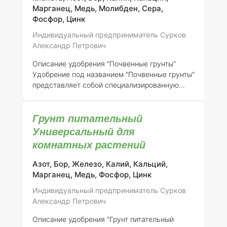
питательных веществах и микроэлементах,
Марганец, Медь, Молибден, Сера,
что способствует их здоровому развитию.
Фосфор, Цинк
Состав элементов
:
Индивидуальный предприниматель Сурков
Александр Петрович
Описание удобрения "Почвенные грунты"
Удобрение под названием "Почвенные грунты"
представляет собой специализированную
питательную посадочную смесь,
разработанную для улучшения роста и
Грунт питательный
развития деревьев и кустарников. Состав
смеси тщательно сбалансирован, чтобы
Универсальный для
обеспечить растения всеми необходимыми
комнатных растений
макро- и микроэлементами,
способствующими их здоровью и
Азот, Бор, Железо, Калий, Кальций,
продуктивности.
Состав элементов и
Марганец, Медь, Фосфор, Цинк
концентрация:
Состав питательной смеси
Индивидуальный предприниматель Сурков
"Почвенные грунты" включает в себя
Александр Петрович
следующие компоненты: 1.
Азот (N)
– 3% -
Способствует росту зел
Описание удобрения "Грунт питательный