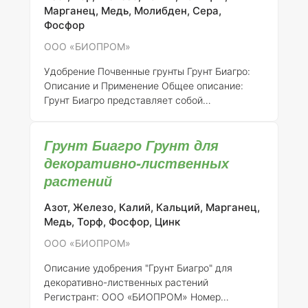
регистрации:
636-14-2872-1
Состав и
Марганец, Медь, Молибден, Сера,
концентрация элементов:
Грунт Биагро
Фосфор
включает в себя следующие ключевые
ООО «БИОПРОМ»
компоненты: 1.
Органическая част
Удобрение Почвенные грунты Грунт Биагро:
Описание и Применение
Общее описание:
Грунт Биагро представляет собой
питательный субстрат, специально
разработанный для успешного выращивания
Грунт Биагро Грунт для
рассады томатов и перцев. Продукт
зарегистрирован ООО «БИОПРОМ» под
декоративно-лиственных
номером 636-14-2872-1 и предназначен для
растений
использования в условиях российской
агрономии.
Состав элементов:
Грунт Биагро
Азот, Железо, Калий, Кальций, Марганец,
содержит сбалансированный набор макро- и
Медь, Торф, Фосфор, Цинк
микроэлементов, необходимых для
ООО «БИОПРОМ»
оптимального роста и развития растений.
Основные компоненты и их концентрации
Описание удобрения "Грунт Биагро" для
могут варь
декоративно-лиственных растений
Регистрант:
ООО «БИОПРОМ»
Номер