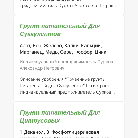
предприниматель Сурков Александр Петрович
Номер регистрации:
316-14-746-1 ####
Описание Удобрение "Грунт Питательный Для
Грунт питательный Для
Роз" представляет собой
специализированный субстрат, разработанный
Суккулентов
для обеспечения оптимальных условий для
роста и развития розовых культур. Это
Азот, Бор, Железо, Калий, Кальций,
удобрение содержит сбалансированный набор
Марганец, Медь, Сера, Фосфор, Цинк
макро- и микроэлементов, необходимых для
Индивидуальный предприниматель Сурков
полноценного питания растений, а также
Александр Петрович
органические компоненты, способствующие
улучшению структуры почвы и повышению ее
Описание удобрения "Почвенные грунты
пло
Питательный для Суккулентов"
Регистрант:
Индивидуальный предприниматель Сурков
Александр Петрович
Номер регистрации:
316-
14-746-1 Удобрение "Почвенные грунты
Грунт питательный Для
Питательный для Суккулентов" предназначено
для обеспечения оптимальных условий роста
Цитрусовых
и развития суккулентных растений. Этот
продукт разрабатывался с учетом
1-Деканол, 3-Фосфоглицериновая
специфических потребностей суккулентов,