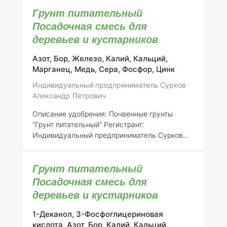
разработанное для улучшения физико-
Грунт питательный
химических свойств почвы и повышения её
плодородия. Оно активно используется в
Посадочная смесь для
сельском хозяйстве для улучшения роста и
деревьев и кустарников
развития сельскохозяйственных культур.
Состав элементов:
Состав удобрения
Азот, Бор, Железо, Калий, Кальций,
включает в себя следующие макро- и
Марганец, Медь, Сера, Фосфор, Цинк
микроэлементы, которые являются
Индивидуальный предприниматель Сурков
необходимыми для нормального роста
Александр Петрович
растений: 1. Азот (N) - 15% 2. Фосфор (P2O5) -
10% 3. К
Описание удобрения: Почвенные грунты
"Грунт питательный"
Регистрант
:
Индивидуальный предприниматель Сурков
Александр Петрович
Номер регистрации
: 316-
14-746-1
Общее описание
: Почвенные грунты
Грунт питательный
"Грунт питательный" представляют собой
специализированную посадочную смесь,
Посадочная смесь для
разработанную для обеспечения оптимальных
деревьев и кустарников
условий роста и развития деревьев и
кустарников. Данная смесь учитывает
1-Деканол, 3-Фосфоглицериновая
потребности растений в необходимых
кислота, Азот, Бор, Калий, Кальций,