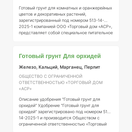
Готовый грунт для комнатных и оранжерейных
цветов и декоративных растений,
зарегистрированный под номером 513-14-
2025-1 компанией ООО «Торговый дом «АСР»,
представляет собой специальное питательное
основание, предназначенное для
обеспечения оптимального роста и развития
различных видов растений в условиях
Готовый грунт Для орхидей
ограниченного пространства, таких как
квартиры, офисы и оранжереи. ### Описание
Железо, Кальций, Марганец, Перлит
продукта Готовый грунт разработан с учетом
потребностей декоративных растений и
ОБЩЕСТВО С ОГРАНИЧЕННОЙ
включает в себя сбалансированный состав
ОТВЕТСТВЕННОСТЬЮ «ТОРГОВЫЙ ДОМ
органических и минеральных компонентов, что
«АСР»
обес
Описание удобрения "Готовый грунт для
орхидей"
Удобрение "Готовый грунт для
орхидей" зарегистрировано под номером 513-
14-2025-1 и производится Обществом с
ограниченной ответственностью «Торговый
дом «АСР». Это специализированный