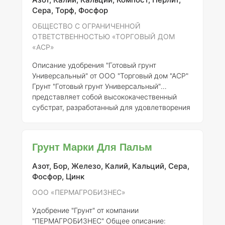
Удобрение разработано с учетом
Сера, Торф, Фосфор
специфических требований этих растений к
pH, структуре и питательным веществам.
ОБЩЕСТВО С ОГРАНИЧЕННОЙ
Состав элементов и концентрация
Готовый
ОТВЕТСТВЕННОСТЬЮ «ТОРГОВЫЙ ДОМ
грунт для рододендронов обычно включае
«АСР»
Описание удобрения "Готовый грунт
Универсальный" от ООО "Торговый дом "АСР"
Грунт "Готовый грунт Универсальный"
представляет собой высококачественный
субстрат, разработанный для удовлетворения
потребностей различных растений в условиях
садоводства и огородничества. Данный
продукт зарегистрирован под номером 513-
Грунт Марки Для Пальм
14-2025-1 и соответствует современным
требованиям к почвенным грунтам в России.
Азот, Бор, Железо, Калий, Кальций, Сера,
Состав и концентрация элементов:
Готовый
Фосфор, Цинк
грунт содержит сбалансированный набор
питательных веществ, необходимых для роста
ООО «ПЕРМАГРОБИЗНЕС»
и развития растений. Осно
Удобрение "Грунт" от компании
"ПЕРМАГРОБИЗНЕС"
Общее описание: