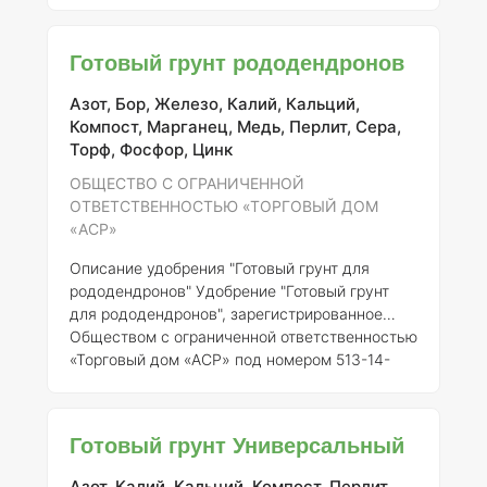
предназначенное для оптимального роста и
развития цитрусовых растений. Данный
Готовый грунт рододендронов
продукт формулируется с учетом
биологических и агрономических
Азот, Бор, Железо, Калий, Кальций,
особенностей культур, что позволяет
Компост, Марганец, Медь, Перлит, Сера,
обеспечить их максимальную
Торф, Фосфор, Цинк
продуктивность. ### Описание Готовый грунт
для цитрусовых характеризуется
ОБЩЕСТВО С ОГРАНИЧЕННОЙ
сбалансированным составом, который
ОТВЕТСТВЕННОСТЬЮ «ТОРГОВЫЙ ДОМ
способствует здоровому развитию корне
«АСР»
Описание удобрения "Готовый грунт для
рододендронов"
Удобрение "Готовый грунт
для рододендронов", зарегистрированное
Обществом с ограниченной ответственностью
«Торговый дом «АСР» под номером 513-14-
2025-1, представляет собой
специализированный субстрат,
предназначенный для успешного
Готовый грунт Универсальный
выращивания рододендронов и других
acidophilic (кислолюбивых) растений.
Азот, Калий, Кальций, Компост, Перлит,