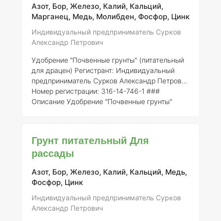
повысить их урожайность и улучшить
Азот, Бор, Железо, Калий, Кальций,
качество плодов. ### Состав элементов с
Марганец, Медь, Молибден, Фосфор, Цинк
концентрацией Удобрение содержит
следующие макро- и микроэлементы: -
Азот
Индивидуальный предприниматель Сурков
(N):
8% -
Фосфор (P2O5):
10% -
Кали
Александр Петрович
Удобрение "Почвенные грунты" (питательный
для драцен)
Регистрант:
Индивидуальный
предприниматель Сурков Александр Петрович
Номер регистрации:
316-14-746-1 ###
Описание Удобрение "Почвенные грунты"
представляет собой специализированный
питательный субстрат, разработанный для
оптимального роста и развития драцен
Грунт питательный Для
(Dracaena spp.). Данное удобрение содержит
рассады
сбалансированный набор макро- и
микроэлементов, необходимых для
Азот, Бор, Железо, Калий, Кальций, Медь,
полноценного питания растений. ### Состав
Фосфор, Цинк
элементов Состав удобрения включает
следующие элементы с их концентрациями: -
Индивидуальный предприниматель Сурков
А
Александр Петрович