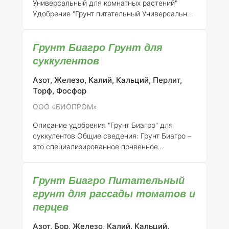
Универсальный для комнатных растений"
Удобрение "Грунт питательный Универсальный
для комнатных растений" представляет собой
комплексное минерально-органическое
Грунт Биагро Грунт для
удобрение, разработанное для обеспечения
оптимальных условий роста и развития
суккулентов
комнатных растений. Оно предназначено для
использования в закрытых помещениях и
Азот, Железо, Калий, Кальций, Перлит,
оранжереях, что делает его идеальным
Торф, Фосфор
решением для любителей комнатного
ООО «БИОПРОМ»
цветоводства.
Состав элементов и
концентрация:
Состав удобрения включает в
Описание удобрения "Грунт Биагро" для
себя следующие макро- и микроэ
суккулентов
Общие сведения:
Грунт Биагро –
это специализированное почвенное
удобрение, предназначенное для
выращивания суккулентов и кактусов.
Грунт Биагро Питательный
Разработанный и зарегистрированный ООО
«БИОПРОМ», данный продукт обеспечивает
грунт для рассады томатов и
оптимальные условия для роста и развития
перцев
этих растений, благодаря сбалансированному
составу и физическим свойствам.
Номер
Азот, Бор, Железо, Калий, Кальций,