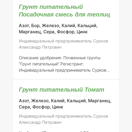
Грунт питательный
растений. Оно зарегистрировано
индивидуальным предпринимателем
Посадочная смесь для теплиц
Сурковым Александром Петровичем под
номером регистрации 316-14-746-1.
Состав и
Азот, Бор, Железо, Калий, Кальций,
концентрация элементов:
Состав удобрения
Марганец, Сера, Фосфор, Цинк
включает в себя: 1.
Азот (N)
– 0,5-1,0% - Важен
Индивидуальный предприниматель Сурков
для формирования зеленой массы и общего
Александр Петрович
роста растений. 2.
Фосфор (P)
– 0,3-0,5% -
Способствует корнеоб
Описание удобрения: Почвенные грунты
"Грунт питательный"
Регистрант:
Индивидуальный предприниматель Сурков
Александр Петрович
Номер регистрации:
316-
14-746-1
Общее описание:
"Грунт
Грунт питательный Томат
питательный" представляет собой
специализированную посадочную смесь,
Азот, Железо, Калий, Кальций, Марганец,
разработанную для использования в теплицах
Сера, Фосфор, Цинк
и на открытом грунте. Это удобрение создано
с целью оптимизации роста и развития
Индивидуальный предприниматель Сурков
растений, обеспечивая их необходимыми
Александр Петрович
питательными веществами. Продукт
формулируется с учетом специфических