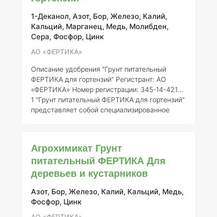
1-Деканол, Азот, Бор, Железо, Калий,
Кальций, Марганец, Медь, Молибден,
Сера, Фосфор, Цинк
АО «ФЕРТИКА»
Описание удобрения "Грунт питательный
ФЕРТИКА для гортензий"
Регистрант:
АО
«ФЕРТИКА»
Номер регистрации:
345-14-4218-
1 "Грунт питательный ФЕРТИКА для гортензий"
представляет собой специализированное
агрохимическое удобрение, предназначенное
для улучшения качества почвы и обеспечения
оптимальных условий для роста и развития
Агрохимикат Грунт
гортензий. Это удобрение разработано с
питательный ФЕРТИКА Для
учётом специфических потребностей данной
деревьев и кустарников
культуры, что позволяет достигать высоких
показателей цветения и общего состояния
растений. ### Состав элементов и
Азот, Бор, Железо, Калий, Кальций, Медь,
концентраци
Фосфор, Цинк
АО «ФЕРТИКА»