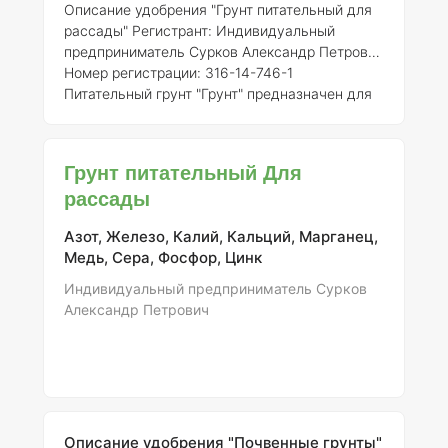
Описание удобрения "Грунт питательный для
рассады"
Регистрант:
Индивидуальный
предприниматель Сурков Александр Петрович
Номер регистрации:
316-14-746-1
Питательный грунт "Грунт" предназначен для
использования в качестве основы для
рассады, обеспечивая растения всеми
необходимыми элементами для их роста и
Грунт питательный Для
развития. Данное удобрение разработано с
рассады
учетом требований современных
агрономических практик и условий
Азот, Железо, Калий, Кальций, Марганец,
выращивания растений в России.
Состав и
Медь, Сера, Фосфор, Цинк
концентрация элементов:
1.
Азот (N):
120 мг/кг
- Способствует росту в
Индивидуальный предприниматель Сурков
Александр Петрович
Описание удобрения "Почвенные грунты"