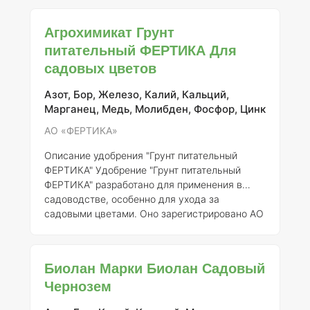
декоративных и цветочных культур. Продукт
зарегистрирован АО «ФЕРТИКА» под номером
Агрохимикат Грунт
345-14-4218-1 и соответствует современным
питательный ФЕРТИКА Для
требованиям агрономии и экологии.
Состав
садовых цветов
элементов и концентрация
Питательный грунт
"ФЕРТИКА Цветочный" содержит
сбалансированный комплекс макро- и
Азот, Бор, Железо, Калий, Кальций,
микроэлементов, необходимых для пол
Марганец, Медь, Молибден, Фосфор, Цинк
АО «ФЕРТИКА»
Описание удобрения "Грунт питательный
ФЕРТИКА"
Удобрение "Грунт питательный
ФЕРТИКА" разработано для применения в
садоводстве, особенно для ухода за
садовыми цветами. Оно зарегистрировано АО
«ФЕРТИКА» и имеет номер регистрации 345-
14-4218-1. Данное удобрение предназначено
для улучшения структуры почвы и
Биолан Марки Биолан Садовый
обеспечения растений необходимыми
Чернозем
питательными веществами.
Состав элементов
и концентрация
Состав удобрения включает в