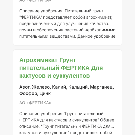
Описание удобрения:
Питательный грунт
"ФЕРТИКА" представляет собой агрохимикат,
предназначенный для улучшения качества
почвы и обеспечения растений необходимыми
питательными веществами. Данное удобрение
разработано для применения в садах и на
приусадебных участках, особенно для
деревьев и кустарников. Оно способствует
Агрохимикат Грунт
повышению плодородия почвы, улучшению
питательный ФЕРТИКА Для
структуры грунта и обеспечению оптимальных
кактусов и суккулентов
условий для роста и развития растений.
Регистрант:
АО «ФЕРТИКА»
Номер
регистрации:
Азот, Железо, Калий, Кальций, Марганец,
345-14-4218-1
Состав
элементов:
Фосфор, Цинк
Питате
АО «ФЕРТИКА»
Описание удобрения "Грунт питательный
ФЕРТИКА для кактусов и суккулентов"
Общее
описание:
"Грунт питательный ФЕРТИКА для
кактусов и суккулентов" представляет собой