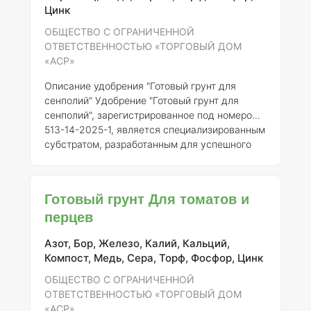
урожайность. ### Описание Готовый грунт
Цинк
для рассады представляет собой
сбалансированную смесь органических и
ОБЩЕСТВО С ОГРАНИЧЕННОЙ
минеральных компонентов, которая
ОТВЕТСТВЕННОСТЬЮ «ТОРГОВЫЙ ДОМ
способству
«АСР»
Описание удобрения "Готовый грунт для
сенполий"
Удобрение "Готовый грунт для
сенполий", зарегистрированное под номером
513-14-2025-1, является специализированным
субстратом, разработанным для успешного
выращивания сенполий (фиалок) и других
декоративных растений. Продукт
производится Обществом с ограниченной
Готовый грунт Для томатов и
ответственностью «Торговый дом «АСР» и
перцев
предназначен для использования как в
домашних условиях, так и в тепличных
Азот, Бор, Железо, Калий, Кальций,
хозяйствах.
Состав и концентрация элементов
Компост, Медь, Сера, Торф, Фосфор, Цинк
Готовый грунт содержит сбалансированный
набор питательных веществ, обеспе
ОБЩЕСТВО С ОГРАНИЧЕННОЙ
ОТВЕТСТВЕННОСТЬЮ «ТОРГОВЫЙ ДОМ
«АСР»