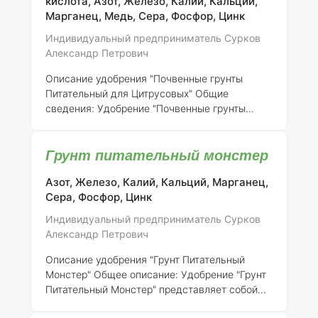
кислота, Азот, Железо, Калий, Кальций,
которые требуют особого подхода к питанию
Марганец, Медь, Сера, Фосфор, Цинк
из-за своей адаптации к условиям
Индивидуальный предприниматель Сурков
засушливого климата. ### Состав элементов
Александр Петрович
и концентрация Удобре
Описание удобрения "Почвенные грунты
Питательный для Цитрусовых"
Общие
сведения:
Удобрение "Почвенные грунты
Питательный для Цитрусовых"
зарегистрировано индивидуальным
Грунт питательный монстер
предпринимателем Сурковым Александром
Петровичем под номером регистрации 316-14-
Азот, Железо, Калий, Кальций, Марганец,
746-1. Это специализированное удобрение
Сера, Фосфор, Цинк
предназначено для улучшения питательных
свойств почвы и оптимизации роста и
Индивидуальный предприниматель Сурков
плодоношения цитрусовых культур.
Состав
Александр Петрович
элементов:
Удобрение содержит следующие
ключевые элементы в определенной
Описание удобрения "Грунт Питательный
концентрации, что обеспечивает полноценное
Монстер"
Общее описание:
Удобрение "Грунт
питани
Питательный Монстер" представляет собой
комплексное минеральное удобрение,