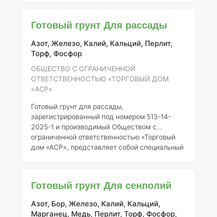
субстрат, предназначенный для выращивания
орхидей, который обеспечивает оптимальные
Готовый грунт Для рассады
условия для их роста и цветения.
Состав
элементов и их концентрация
Готовый грунт
Азот, Железо, Калий, Кальций, Перлит,
для орхидей содержит следующие
Торф, Фосфор
компоненты: 1.
Субстрат на основе коры
деревьев
(основной компонент) – 50-60% -
ОБЩЕСТВО С ОГРАНИЧЕННОЙ
Обеспечивает дренаж и аэрацию к
ОТВЕТСТВЕННОСТЬЮ «ТОРГОВЫЙ ДОМ
«АСР»
Готовый грунт для рассады,
зарегистрированный под номером 513-14-
2025-1 и производимый Обществом с
ограниченной ответственностью «Торговый
дом «АСР», представляет собой специальный
почвенный субстрат, предназначенный для
использования в садоводстве и
огородничестве. Данный продукт разработан
Готовый грунт Для сенполий
с учетом потребностей растений на стадии
рассады, что позволяет обеспечить их
Азот, Бор, Железо, Калий, Кальций,
оптимальное развитие и высокую
Марганец, Медь, Перлит, Торф, Фосфор,