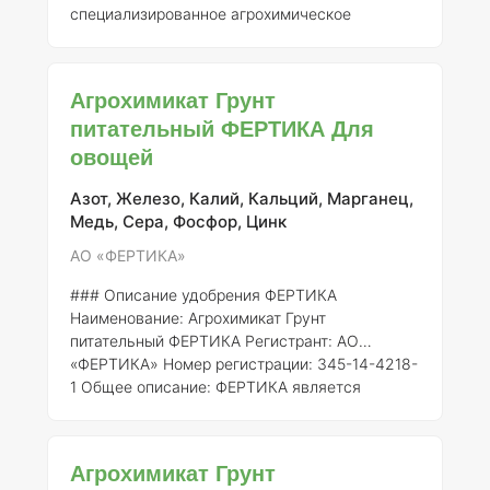
специализированное агрохимическое
удобрение, предназначенное для
оптимального роста и развития кактусов и
суккулентов. Данное удобрение
Агрохимикат Грунт
зарегистрировано за номером 345-14-4218-1
питательный ФЕРТИКА Для
и производится АО «ФЕРТИКА», что
овощей
подтверждает его качество и эффективность.
Состав элементов:
Питательный грунт
содержит сбалансированный набор макро- и
Азот, Железо, Калий, Кальций, Марганец,
микроэлементов, что обеспечивает полн
Медь, Сера, Фосфор, Цинк
АО «ФЕРТИКА»
### Описание удобрения ФЕРТИКА
Наименование:
Агрохимикат Грунт
питательный ФЕРТИКА
Регистрант:
АО
«ФЕРТИКА»
Номер регистрации:
345-14-4218-
1
Общее описание:
ФЕРТИКА является
высококачественным питательным грунтом,
предназначенным для использования в
садоводстве и огородничестве. Удобрение
Агрохимикат Грунт
разработано с учетом потребностей