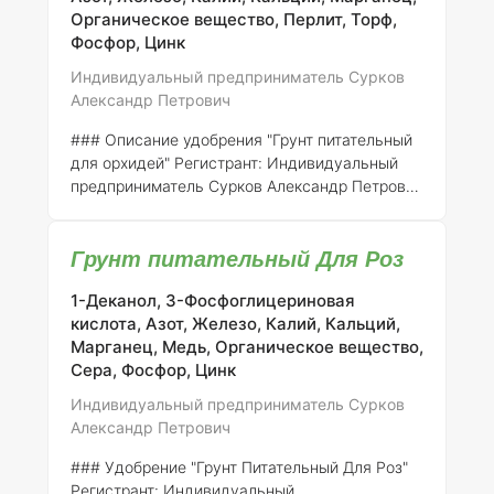
сельскохозяйственных культур. Данный
Органическое вещество, Перлит, Торф,
продукт адаптирован для использования в
Фосфор, Цинк
различных агроклиматических зонах России.
Индивидуальный предприниматель Сурков
Состав и концентрация элементов:
Александр Петрович
Питательный состав удобрени
### Описание удобрения "Грунт питательный
для орхидей"
Регистрант:
Индивидуальный
предприниматель Сурков Александр Петрович
Номер регистрации:
316-14-746-1 #### Общее
описание "Грунт питательный для орхидей"
Грунт питательный Для Роз
представляет собой специализированный
субстрат, разработанный для удовлетворения
1-Деканол, 3-Фосфоглицериновая
потребностей орхидей в питательных
кислота, Азот, Железо, Калий, Кальций,
веществах и обеспечении оптимальных
Марганец, Медь, Органическое вещество,
условий для их роста. Этот продукт позволяет
Сера, Фосфор, Цинк
создать среду, максимально приближенную к
естественным условиям произрастания
Индивидуальный предприниматель Сурков
орхидей, что способствует их здоровому
Александр Петрович
развитию и цветени
### Удобрение "Грунт Питательный Для Роз"
Регистрант:
Индивидуальный