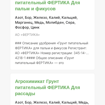
питательный ФЕРТИКА Для
различных сельскохозяйственных культур и
пальм и фикусов
способствует улучшению роста и развития
растений, а также увеличению их
урожайности. ### Состав и концентрация
Азот, Бор, Железо, Калий, Кальций,
элементов Питательный грунт ФЕРТИКА
Марганец, Медь, Молибден, Сера,
содержит
Фосфор, Цинк
АО «ФЕРТИКА»
### Описание удобрения «Грунт питательный
ФЕРТИКА» для пальм и фикусов
Регистрант:
АО «ФЕРТИКА»
Номер регистрации:
345-14-
4218-1 #### Общее описание «Грунт
питательный ФЕРТИКА» — это
специализированное агрохимическое
средство, предназначенное для улучшения
роста и развития комнатных растений, таких
Агрохимикат Грунт
как пальмы и фикусы. Удобрение разработано
питательный ФЕРТИКА Для
с учетом специфических требований этих
рассады
культур, что позволяет обеспечить их
полноценное питание и оптимальные условия
для роста. #### Состав элементов
Азот, Бор, Железо, Калий, Кальций, Медь,