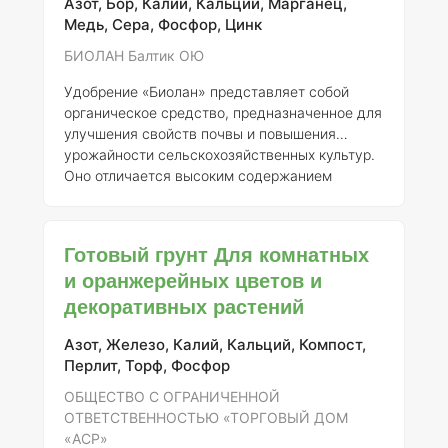
Азот, Бор, Калий, Кальций, Марганец,
себя основные макро- и микроэлементы,
Медь, Сера, Фосфор, Цинк
необходимые для роста и развития растений.
Обычно такие удобрения содержат след
БИОЛАН Балтик ОЮ
Удобрение «Биолан» представляет собой
органическое средство, предназначенное для
улучшения свойств почвы и повышения
урожайности сельскохозяйственных культур.
Оно отличается высоким содержанием
питательных веществ и благоприятным
воздействием на микробиологическую
активность в почве. ### Описание «Биолан»
Готовый грунт Для комнатных
— это органоминеральное удобрение, которое
и оранжерейных цветов и
производится на основе переработанных
декоративных растений
растительных остатков и природных
минеральных компонентов. Удобрение
способствует улучшению структуры почвы,
Азот, Железо, Калий, Кальций, Компост,
увеличивает ее водоудерживающую
Перлит, Торф, Фосфор
способность и о
ОБЩЕСТВО С ОГРАНИЧЕННОЙ
ОТВЕТСТВЕННОСТЬЮ «ТОРГОВЫЙ ДОМ
«АСР»