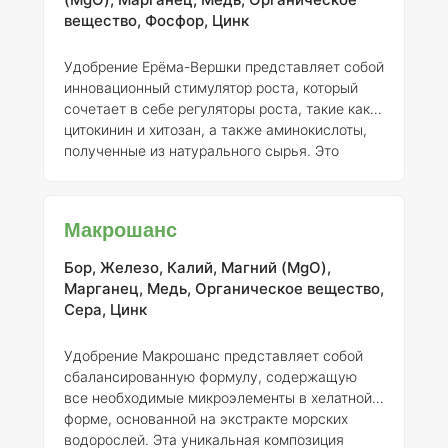
Состав Бустера включает витамины группы B,
вещество, Фосфор, Цинк
такие как B1, B2, B3, B5 и B7, а также
экстракты морских водорослей и ламинарии,
Удобрение Ерёма-Вершки представляет собой
что способствует ак
инновационный стимулятор роста, который
сочетает в себе регуляторы роста, такие как
цитокинин и хитозан, а также аминокислоты,
полученные из натурального сырья. Это
обеспечивает более эффективное усвоение
питательных веществ растениями и
способствует оптимизации использования как
Макрошанс
макро-, так и микроэлементов. Ерёма-Вершки
активно поддерживает растения в
Бор, Железо, Калий, Магний (MgO),
критические моменты их развития, особенно в
Марганец, Медь, Органическое вещество,
фазах активного роста вегетативных органов
Сера, Цинк
и формирования генеративных структур.
Применение этого удобрения
Удобрение Макрошанс представляет собой
сбалансированную формулу, содержащую
все необходимые микроэлементы в хелатной
форме, основанной на экстракте морских
водорослей. Эта уникальная композиция