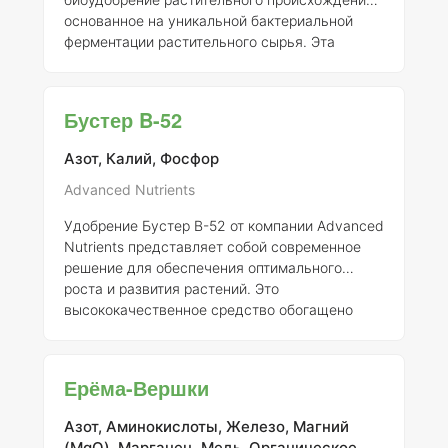
основанное на уникальной бактериальной
ферментации растительного сырья. Эта
технология обеспечивает универсальный
состав продукта, который состоит из двух
ключевых компонентов. Первый блок
Бустер B-52
включает специфичную аминограмму,
состоящую из свободных аминокислот,
Азот, Калий, Фосфор
фульвокислот, обладающих
комплексообразующим действием, и других
Advanced Nutrients
органических веществ. Второй блок содержит
Удобрение Бустер B-52 от компании Advanced
органический азот, природные
Nutrients представляет собой современное
биостимуляторы, такие как бетаины, аук
решение для обеспечения оптимального
роста и развития растений. Это
высококачественное средство обогащено
множеством витаминов и микроэлементов,
необходимых для формирования здоровых
растений и получения богатого урожая.
Ерёма-Вершки
Разработанное ведущими специалистами в
области агрономии, Бустер B-52 соблюдает
Азот, Аминокислоты, Железо, Магний
строгие стандарты качества и безопасности.
(MgO), Марганец, Медь, Органическое