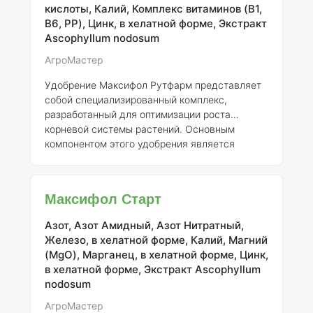
значительно возрастает. Максифол Завязь
кислоты, Калий, Комплекс витаминов (B1,
специально разработан для повышения
B6, PP), Цинк, в хелатной форме, Экстракт
эффективности цветения и улучшения
Ascophyllum nodosum
формирования завя
АгроМастер
Удобрение Максифол Рутфарм представляет
собой специализированный комплекс,
разработанный для оптимизации роста
корневой системы растений. Основным
компонентом этого удобрения является
экстракт водорослей Ascophyllum nodosum,
который содержит разнообразные
биологически активные вещества, включая
Максифол Старт
аминокислоты, макро- и микроэлементы. Эти
компоненты способствуют развитию как
Азот, Азот Амидный, Азот Нитратный,
боковых, так и дополнительных корней,
Железо, в хелатной форме, Калий, Магний
обеспечивая тем самым гармоничное
(MgO), Марганец, в хелатной форме, Цинк,
развитие всей корневой системы. При
в хелатной форме, Экстракт Ascophyllum
использовании Максифол Рутфарм растения
nodosum
становятся более устойчивыми к ст
АгроМастер