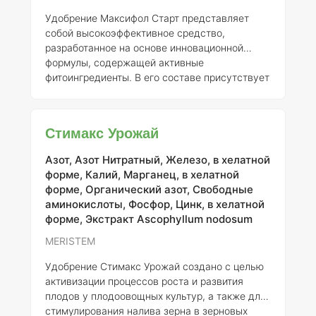
Удобрение Максифол Старт представляет
собой высокоэффективное средство,
разработанное на основе инновационной
формулы, содержащей активные
фитоингредиенты. В его составе присутствует
экстракт водорослей Ascophyllum nodosum,
который известен своими уникальными
свойствами стимулирования роста растений.
Стимакс Урожай
Кроме того, Максифол Старт включает в себя
широкий спектр макро-, мезо- и
Азот, Азот Нитратный, Железо, в хелатной
микроэлементов, необходимых для
форме, Калий, Марганец, в хелатной
полноценного питания растений. Его
форме, Органический азот, Свободные
уникальная формула ориентирована на
аминокислоты, Фосфор, Цинк, в хелатной
активизацию и восстановление вегетативного
форме, Экстракт Ascophyllum nodosum
роста, что особенно важно после стр
MERISTEM
Удобрение Стимакс Урожай создано с целью
активизации процессов роста и развития
плодов у плодоовощных культур, а также для
стимулирования налива зерна в зерновых