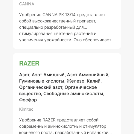
CANNA
Удобрение CANNA PK 13/14 представляет
собой высококачественный препарат,
специально разработанный для
стимулирования цветения растений и
увеличения урожайности. Оно обеспечивает
питательными веществами, такими как калий
и фосфор, которые необходимы для
формирования ярких и здоровых цветков и
RAZER
плодов. Удобство применения делает это
удобрение идеальным решением как для
Азот, Азот Амидный, Азот Аммонийный,
опытных садоводов, так и для новичков.
Гуминовые кислоты, Железо, Калий,
CANNA PK 13/14 можно использовать в
Органический азот, Органическое
различных условиях: как в закрытом, так и в
вещество, Свободные аминокислоты,
открытом грунте, а также в системах
Фосфор
замкнутого и незамкнутого типа. Применение
Kimitec
Удобрение RAZER представляет собой
современный аминокислотный стимулятор
корневого роста, разработанный испанской