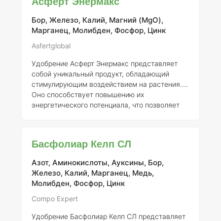
Асферт Энермакс
фитотоксичность химических веществ,
используемых в предпосевной обработке. Это
Бор, Железо, Калий, Магний (MgO),
приводит к активному развитию корневой
Марганец, Молибден, Фосфор, Цинк
системы растений, что является особенно
важным при выращивании культур, таких как
Asfertglobal
соя. Синергия между Амалгеролом® Эссенс и
Удобрение Асферт Энермакс представляет
инокулянтами на основе ри
собой уникальный продукт, обладающий
стимулирующим воздействием на растения.
Оно способствует повышению их
энергетического потенциала, что позволяет
более эффективно противостоять различным
стрессовым факторам. Энермакс
обеспечивает равномерное и быстрое
Басфолиар Келп СЛ
деление клеток, что, в свою очередь,
способствует улучшению сокодвижения и
Азот, Аминокислоты, Ауксины, Бор,
стимулирует синтез новых белков. Это
Железо, Калий, Марганец, Медь,
создает благоприятные условия для
Молибден, Фосфор, Цинк
омоложения точки роста растения, что
особенно важно для поддержания их
Compo Expert
здоровья и продуктивности. Одной из кл
Удобрение Басфолиар Келп СЛ представляет