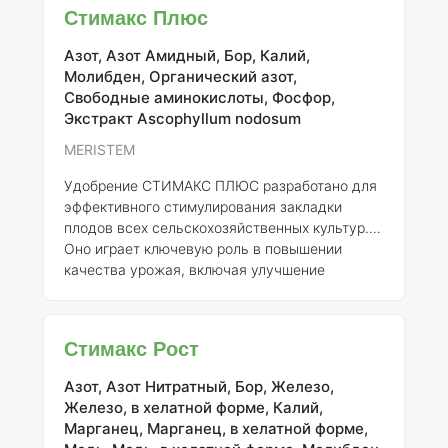
растений, что является ключевым фактором
Стимакс Плюс
для достижения высоких урожаев.
Применение "Стимакса" позволяет обеспечить
Азот, Азот Амидный, Бор, Калий,
более ранние и однородные всходы, что
Молибден, Органический азот,
значительно улучшает качество посевов и
Свободные аминокислоты, Фосфор,
минимизирует риски, связанные с
Экстракт Ascophyllum nodosum
неравномерным ростом растений.
Оптимальный уровень pH 1% раств
MERISTEM
Удобрение СТИМАКС ПЛЮС разработано для
эффективного стимулирования закладки
плодов всех сельскохозяйственных культур.
Оно играет ключевую роль в повышении
качества урожая, включая улучшение
равномерности окраски плодов, увеличение
содержания сахара и белков, а также в
улучшении вкусовых характеристик и
Стимакс Рост
долговечности продукции. Кроме того,
применение СТИМАКС ПЛЮС на зерновых
Азот, Азот Нитратный, Бор, Железо,
культурах способствует сокращению длины
Железо, в хелатной форме, Калий,
междоузлий, что может положительно
Марганец, Марганец, в хелатной форме,
сказаться на устойчивости растений и их