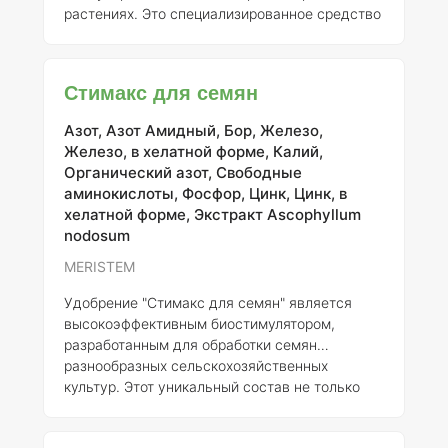
растениях. Это специализированное средство
способствует быстрому увеличению
размеров плодов, что положительно
сказывается на урожайности. Стимакс
Стимакс для семян
Урожай содержит сбалансированное
сочетание макро- и микроэлементов,
Азот, Азот Амидный, Бор, Железо,
необходимых для полноценного питания
Железо, в хелатной форме, Калий,
растений. Применение данного удобрения
Органический азот, Свободные
позволяет повысить устойчивость культур к
аминокислоты, Фосфор, Цинк, Цинк, в
стрессовым условиям и улучшить качество
хелатной форме, Экстракт Ascophyllum
продукции, что
nodosum
MERISTEM
Удобрение "Стимакс для семян" является
высокоэффективным биостимулятором,
разработанным для обработки семян
разнообразных сельскохозяйственных
культур. Этот уникальный состав не только
способствует ускорению всхожести, но и
активизирует развитие корневой системы