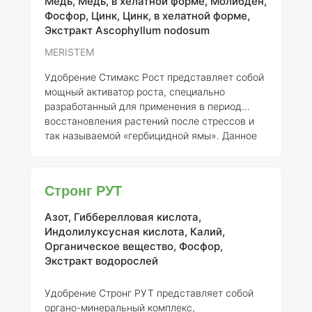
Медь, Медь, в хелатной форме, Молибден,
способности к формированию более крепких
Фосфор, Цинк, Цинк, в хелатной форме,
стеблей. Данное
Экстракт Ascophyllum nodosum
MERISTEM
Удобрение Стимакс Рост представляет собой
мощный активатор роста, специально
разработанный для применения в период
восстановления растений после стрессов и
так называемой «гербицидной ямы». Данное
удобрение активно стимулирует процессы
роста, что особенно важно в условиях, когда
растения испытывают негативное влияние
Стронг РУТ
внешних факторов. В условиях, когда погода
становится более благоприятной, Стимакс
Азот, Гибберелловая кислота,
Рост способствует ускоренному
Индолилуксусная кислота, Калий,
формированию биомассы, что, в свою
Органическое вещество, Фосфор,
очередь, улучшает общую продуктивность и
Экстракт водорослей
здоровье растений. Использование Стимакс
Удобрение Стронг РУТ представляет собой
органо-минеральный комплекс,