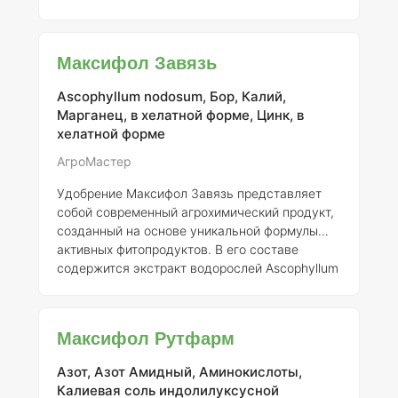
обеспечивает растениям легкую усвояемость
питательных веществ и эффективно
восполняет как явные, так и скрытые
Максифол Завязь
дефициты микроэлементов. Макрошанс
разработан специально для использования на
Ascophyllum nodosum, Бор, Калий,
почвах с низким содержанием питательных
Марганец, в хелатной форме, Цинк, в
веществ, а также для высокоурожайных
хелатной форме
зерновых культур, которые требуют
интенсивной подкормки. Благодаря высокому
АгроМастер
содержани
Удобрение Максифол Завязь представляет
собой современный агрохимический продукт,
созданный на основе уникальной формулы
активных фитопродуктов. В его составе
содержится экстракт водорослей Ascophyllum
nodosum, а также важные макро- и
микроэлементы, такие как бор, цинк и
марганец. Эти компоненты играют ключевую
Максифол Рутфарм
роль в жизнедеятельности растений,
особенно в критические этапы цветения и
Азот, Азот Амидный, Аминокислоты,
завязывания плодов, когда потребность в них
Калиевая соль индолилуксусной