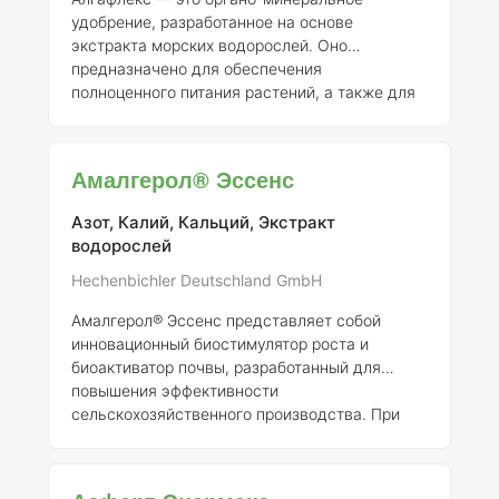
подкормка позволяет растениям лучше
удобрение, разработанное на основе
усваиват
экстракта морских водорослей. Оно
предназначено для обеспечения
полноценного питания растений, а также для
стимуляции их роста и развития. Данное
удобрение особенно эффективно при
предпосевной обработке семян, что
Амалгерол® Эссенс
способствует более раннему и равномерному
всходу. Алгафлекс можно использовать для
Азот, Калий, Кальций, Экстракт
различных сельскохозяйственных культур,
водорослей
включая как продовольственные, так и
цветочно-декоративные растения. Оно
Hechenbichler Deutschland GmbH
подходит для применения в открытом и
Амалгерол® Эссенс представляет собой
защищенном грунте, что делает его
инновационный биостимулятор роста и
биоактиватор почвы, разработанный для
повышения эффективности
сельскохозяйственного производства. При
обработке семян данный препарат
способствует улучшению всхожести и
энергии прорастания, а также снижает