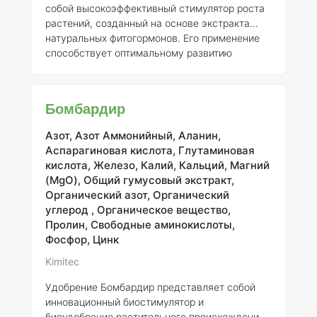
собой высокоэффективный стимулятор роста
растений, созданный на основе экстракта
натуральных фитогормонов. Его применение
способствует оптимальному развитию
корневой системы, что, в свою очередь,
обеспечивает растениям более устойчивое
положение в почве и улучшает доступ к
Бомбардир
питательным веществам. Басфолиар Келп СЛ
также повышает засухоустойчивость и
Азот, Азот Аммонийный, Аланин,
жароустойчивость растений, что особенно
Аспарагиновая кислота, Глутаминовая
актуально в условиях изменчивого климата.
кислота, Железо, Калий, Кальций, Магний
Это удобрение способствует более
(MgO), Общий гумусовый экстракт,
рациональному использованию минеральных
Органический азот, Органический
углерод , Органическое вещество,
Пролин, Свободные аминокислоты,
Фосфор, Цинк
Kimitec
Удобрение Бомбардир представляет собой
инновационный биостимулятор и
биоудобрение растительного происхождения,