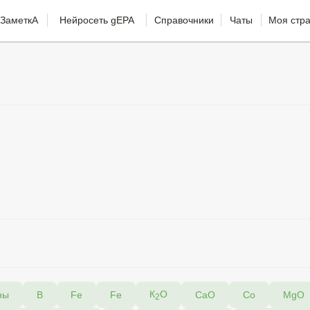
ЗаметкА
Нейросеть gEPA
Справочники
Чаты
Моя стр
К
O
ны
В
Fe
Fe
CaO
Co
MgO
2