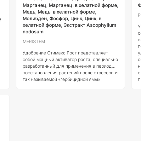
Марганец, Марганец, в хелатной форме,
Ф
неблагоприятным условиям окружающей
О
Медь, Медь, в хелатной форме,
среды и улучшает усвоение питательных
в
Р
Молибден, Фосфор, Цинк, Цинк, в
й
веществ из почвы. Удобство использования
хелатной форме, Экстракт Ascophyllum
КВИК-ЛИ
У
nodosum
с
в
MERISTEM
п
Удобрение Стимакс Рост представляет
у
собой мощный активатор роста, специально
с
разработанный для применения в период
н
восстановления растений после стрессов и
с
так называемой «гербицидной ямы».
п
Данное удобрение активно стимулирует
П
процессы роста, что особенно важно в
о
условиях, когда растения испытывают
п
негативное влияние внешних факторов. В
л
ни
условиях, когда погода становится более
о
благоприятной, Стимакс Рост способствует
Ф
ускоренному формированию биомассы, что,
р
в свою очередь, улучшает общую
продуктивность и здоровье растений.