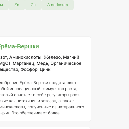
ты
Zn
Zn
A.nodosum
Ерёма-Вершки
зот, Аминокислоты, Железо, Магний
MgO), Марганец, Медь, Органическое
ещество, Фосфор, Цинк
добрение Ерёма-Вершки представляет
обой инновационный стимулятор роста,
оторый сочетает в себе регуляторы роста,
акие как цитокинин и хитозан, а также
минокислоты, полученные из натурального
ырья. Это обеспечивает более
ффективное усвоение питательных
еществ растениями и способствует