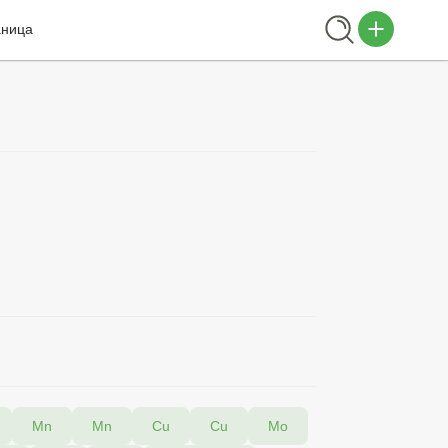
аница
Mn
Mn
Cu
Cu
Мо