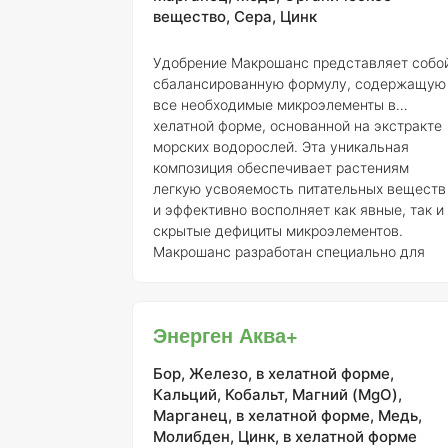
вещество, Сера, Цинк
Корешки в фазе появл
Удобрение Макрошанс представляет собо
сбалансированную формулу, содержащую
все необходимые микроэлементы в
хелатной форме, основанной на экстракте
морских водорослей. Эта уникальная
композиция обеспечивает растениям
легкую усвояемость питательных веществ
и эффективно восполняет как явные, так и
скрытые дефициты микроэлементов.
Макрошанс разработан специально для
использования на почвах с низким
содержанием питательных веществ, а
также для высокоурожайных зерновых
Энерген Аква+
культур, которые требуют интенсивной
подкормки. Благодаря высокому содержа
Бор, Железо, в хелатной форме,
Кальций, Кобальт, Магний (MgO),
Марганец, в хелатной форме, Медь,
Молибден, Цинк, в хелатной форме