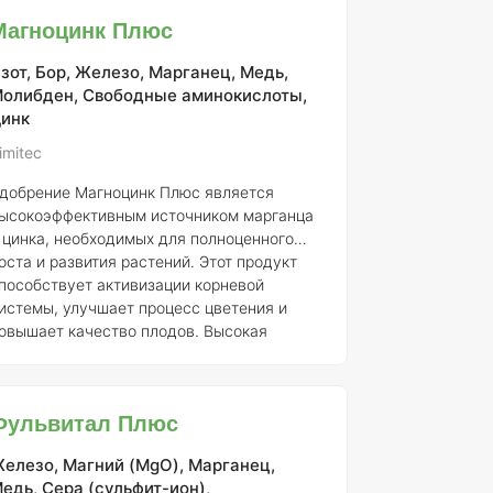
птимизации использования как макро-, так
Магноцинк Плюс
микроэлементов. Ерёма-Вершки активно
оддерживает растения в критические
зот, Бор, Железо, Марганец, Медь,
оменты их развития, особенно в фазах
олибден, Свободные аминокислоты,
ктивного роста вегетативных органов и
инк
ормирования генеративных структур.
рименение этого удобрения
imitec
добрение Магноцинк Плюс является
ысокоэффективным источником марганца
 цинка, необходимых для полноценного
оста и развития растений. Этот продукт
пособствует активизации корневой
истемы, улучшает процесс цветения и
овышает качество плодов. Высокая
иодоступность микроэлементов
беспечивается свободными
минокислотами, что способствует их
Фульвитал Плюс
ффективному усвоению растениями. В
езультате применения Магноцинк Плюс
елезо, Магний (MgO), Марганец,
лучшается фотосинтетическая активность
едь, Сера (сульфит-ион),
 предотвращается хлороз листьев.