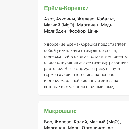
прорастания, а также обеспечивает
Ерёма-Корешки
необходимыми микроэлементами, что
значительно ускоряет развитие корневой
Азот, Ауксины, Железо, Кобальт,
системы. Внекорневая подкормка
Магний (MgO), Марганец, Медь,
позволяет растениям лучше усваиват
Молибден, Фосфор, Цинк
Удобрение Ерёма-Корешки представляет
собой уникальный стимулятор роста,
содержащий в своём составе компоненты,
способствующие эффективному развитию
растений. В его формуле присутствует
гормон ауксинового типа на основе
индолилмасляной кислоты и хитозана,
которые в сочетании с витаминами,
микроэлементами и аминокислотами,
полученными из природного сырья,
обеспечивают высокую усвояемость
Макрошанс
питательных веществ растениями. Это
значительно увеличивает эффективность
Бор, Железо, Калий, Магний (MgO),
использования как макро-, так и
Марганец, Медь, Органическое
микроэлементов. Применение Ерёма-