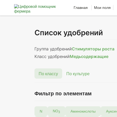
Главная
Мои поля
Список удобрений
Группа удобрений
Стимуляторы роста
Класс удобрений
Медьсодержащие
По классу
По культуре
Фильтр по элементам
NO
N
Аминокислоты
Аукси
3