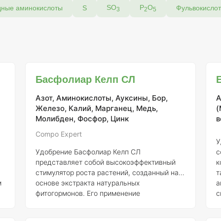
SO
Р
О
дные аминокислоты
S
Фульвокисло
3
2
5
Басфолиар Келп СЛ
Азот, Аминокислоты, Ауксины, Бор,
А
Железо, Калий, Марганец, Медь,
(
Молибден, Фосфор, Цинк
в
Compo Expert
У
Удобрение Басфолиар Келп СЛ
с
представляет собой высокоэффективный
к
стимулятор роста растений, созданный на
т
м
основе экстракта натуральных
а
фитогормонов. Его применение
с
способствует оптимальному развитию
э
корневой системы, что, в свою очередь,
в