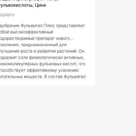
ульвокислоты, Цинк
сновные преимущества Магноцинк Плюс
ключают двой
одАрго
добрение Фульвитал Плюс представляет
обой высокоэффективный
одорастворимый препарат нового
околения, предназначенный для
лучшения роста и развития растений. Он
одержит соли физиологически активных,
изкомолекулярных фульвовых кислот, что
пособствует эффективному усвоению
итательных веществ. В состав Фульвитал
люс также входят микроэлементы и
рганически связанная сера природного
роисхождения, которые находятся в
егкодоступной форме для растений, что
беспечивает их полноценное питание.
ульвитал Плюс хорошо сочетается с
азличным