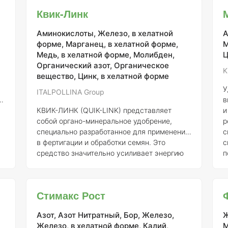
обеспечивает растениям более устойчивое
о
Квик-Линк
положение в почве и улучшает доступ к
и 
питательным веществам. Басфолиар Келп
п
Аминокислоты, Железо, в хелатной
А
СЛ также повышает засухоустойчивость и
м
форме, Марганец, в хелатной форме,
М
жароустойчивость растений, что особенно
а
Медь, в хелатной форме, Молибден,
Ц
актуально в условиях изменчивого климата.
ф
Органический азот, Органическое
Это удобрение способствует более
П
K
вещество, Цинк, в хелатной форме
рациональному использованию
минеральных
У
ITALPOLLINA Group
в
КВИК-ЛИНК (QUIK-LINK) представляет
и
собой органо-минеральное удобрение,
р
специально разработанное для применения
с
в фертигации и обработки семян. Это
с
средство значительно усиливает энергию
п
прорастания семян, что способствует
б
более быстрому и равномерному их
о
развитию. Кроме того, КВИК-ЛИНК
а
Стимакс Рост
стимулирует процесс корнеобразования,
э
что особенно важно для молодых растений,
р
Азот, Азот Нитратный, Бор, Железо,
Ж
поскольку крепкая корневая система
у
Железо, в хелатной форме, Калий,
М
обеспечивает их устойчивость к
и