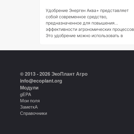
Удобрение Энерген Аква+ представляет
собой современное средство,
предназначенное для повышения
эффективности агрономических процессов
Это удобрение можно использовать в
различных агрономических практиках,
включая предпосевную обработку семян,
клубней, черенков, саженцев и рассады.
Энерген Аква+ также подходит для
внекорневой обработки растений, полива
© 2013 - 2026 ЭкоПлант Агро
почвы, газонов и пастбищ, а также для
осуществления полива под корень для
info@ecoplant.org
рассады, цветов и кустарников.
Модули
Использование данного удобрения в
gEPA
теплицах значительно улучшает условия
Мои поля
для роста растений.
ЗаметкА
Справочники