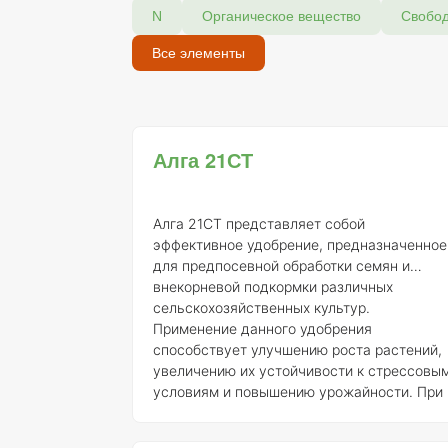
N
Органическое вещество
Свобо
Все элементы
Алга 21СТ
Алга 21СТ представляет собой
эффективное удобрение, предназначенное
для предпосевной обработки семян и
внекорневой подкормки различных
сельскохозяйственных культур.
Применение данного удобрения
способствует улучшению роста растений,
увеличению их устойчивости к стрессовы
условиям и повышению урожайности. При
обработке семян Алга 21СТ создает
благоприятные условия для их