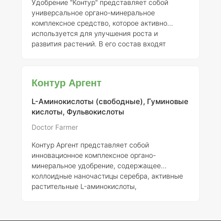
Удобрение "Контур" представляет собой
универсальное органо-минеральное
комплексное средство, которое активно
используется для улучшения роста и
развития растений. В его состав входят
гуминовые и фульвовые кислоты, а также
микроэлементы, что делает его эффективным
инструментом для агрономов и садоводов.
Контур Аргент
Гуминовые кислоты, содержащиеся в
удобрении, способствуют увеличению
L-Аминокислоты (свободные), Гуминовые
активности природных регуляторов роста
кислоты, Фульвокислоты
растений, таких как ауксины, цитокинины и
гиббереллины. Это, в свою очередь,
Doctor Farmer
увеличивает проницаемость клеточных
Контур Аргент представляет собой
мембран, что приводит к пов
инновационное комплексное органо-
минеральное удобрение, содержащее
коллоидные наночастицы серебра, активные
растительные L-аминокислоты,
микроэлементы, а также гуминовые и
фульвовые кислоты. Серебро, известное
своими антимикробными свойствами, в