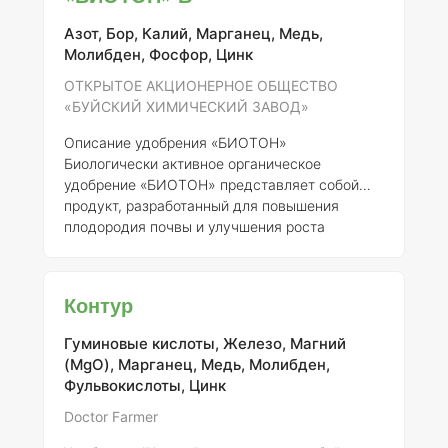
Азот, Бор, Калий, Марганец, Медь,
Молибден, Фосфор, Цинк
ОТКРЫТОЕ АКЦИОНЕРНОЕ ОБЩЕСТВО
«БУЙСКИЙ ХИМИЧЕСКИЙ ЗАВОД»
Описание удобрения «БИОТОН»
Биологически активное органическое
удобрение «БИОТОН» представляет собой
продукт, разработанный для повышения
плодородия почвы и улучшения роста
растений. Это удобрение производится
Открытым акционерным обществом «Буйский
химический завод» и зарегистрировано под
Контур
номером 290-20-705-1. «БИОТОН» содержит
сбалансированный состав органических и
Гуминовые кислоты, Железо, Магний
минеральных компонентов, что делает его
(MgO), Марганец, Медь, Молибден,
эффективным для применения в сельском
Фульвокислоты, Цинк
хозяйстве.
Состав элементов и концентрация
Состав удобрения «БИОТОН» включает
Doctor Farmer
следующи