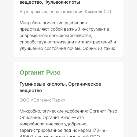
вещество, Фульвокислоты
микроорганизмов, гуминовые и
фульвокислоты, а также макро- и
Агропромышленная компания Кимитек С.Л.
микроэлементы, необходимые для питания
Микробиологические удобрения
растений. Препарат спо
представляют собой важный инструмент в
современном сельском хозяйстве,
способствуя оптимизации питания растений и
улучшению состояния почвы. Одним из таких
удобрений является "Микогель",
зарегистрированное Агропромышленной
компанией "Кимитек" с номером регистрации
Органит Ризо
390-19-1238-1. ### Описание "Микогель" —
это органо-минеральное удобрение,
Гуминовые кислоты, Органическое
содержащее живые микроорганизмы, которые
вещество
положительно влияют на рост и развитие
растений. Удобрение разработано для
ООО «Органик Парк»
повышения усвояемости питательных
Микробиологические удобрения: Органит Ризо
веществ, улучшения структуры почвы и с
Описание:
Органит Ризо — это
микробиологическое удобрение,
зарегистрированное под номером 173-19-
4195-1, производимое компанией ООО