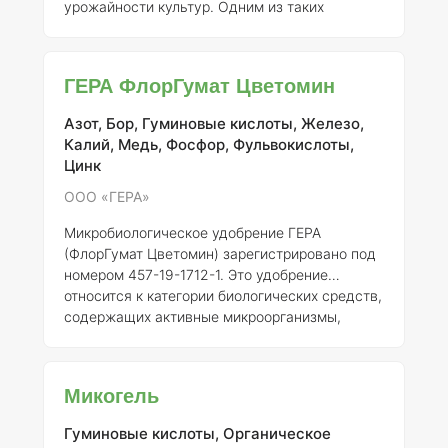
урожайности культур. Одним из таких
удобрений является продукт под торговым
названием «ФлорГумат», зарегистрированный
компанией ООО «ГЕРА» с номером
ГЕРА ФлорГумат Цветомин
регистрации 457-19-1712-1. ### Описание и
состав «ФлорГумат» — это
Азот, Бор, Гуминовые кислоты, Железо,
микробиологическое удобрение, содержащее
Калий, Медь, Фосфор, Фульвокислоты,
активные микроорганизмы, гуминовые и
Цинк
фульвокислоты, а также минералы, которые
способствуют улучшению структуры почвы и
ООО «ГЕРА»
увеличению ее биологической активнос
Микробиологическое удобрение ГЕРА
(ФлорГумат Цветомин) зарегистрировано под
номером 457-19-1712-1. Это удобрение
относится к категории биологических средств,
содержащих активные микроорганизмы,
которые способствуют улучшению состояния
почвы и повышению урожайности
сельскохозяйственных культур. ### Описание
Микогель
ГЕРА представляет собой комплексное
микробиологическое удобрение, включающее
Гуминовые кислоты, Органическое
в свой состав различные штаммы полезных