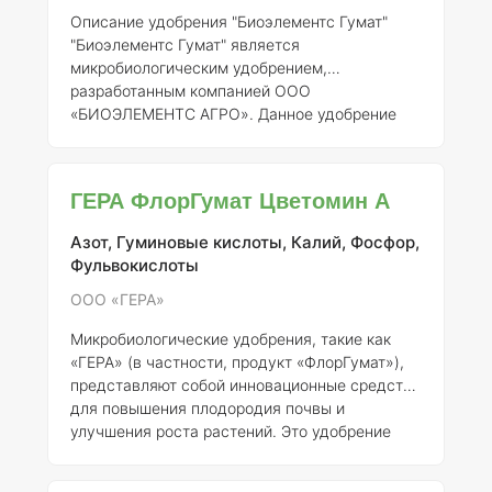
ключевые компоненты: 1.
Бактерии-
Описание удобрения "Биоэлементс Гумат"
азотобактеры
– способ
"Биоэлементс Гумат" является
микробиологическим удобрением,
разработанным компанией ООО
«БИОЭЛЕМЕНТС АГРО». Данное удобрение
зарегистрировано под номером 086-19-2239-
1 и представляет собой комплексное
средство, содержащее как гуминовые, так и
ГЕРА ФлорГумат Цветомин А
фульвокислоты, а также ряд полезных
микроорганизмов.
Состав элементов и
Азот, Гуминовые кислоты, Калий, Фосфор,
концентрация
Основные компоненты
Фульвокислоты
"Биоэлементс Гумат" включают: 1.
Гуминовые
кислоты
- 30% (в пересчете на сухое
ООО «ГЕРА»
вещество) 2.
Фульвокислоты
- 10% 3.
Микробиологические удобрения, такие как
Микроорганизмы
- в том чис
«ГЕРА» (в частности, продукт «ФлорГумат»),
представляют собой инновационные средства
для повышения плодородия почвы и
улучшения роста растений. Это удобрение
было зарегистрировано в России под номером
457-19-1712-1 и разработано компанией ООО