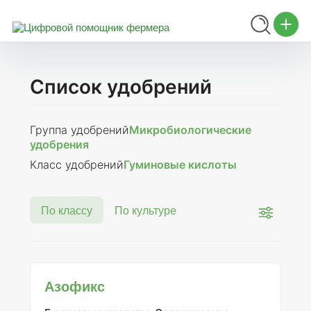
Список удобрений
Группа удобрений
Микробиологические
удобрения
Класс удобрений
Гуминовые кислоты
По классу
По культуре
Азофикс