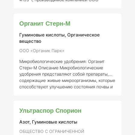
«ОРГАНИК ПАРК». Данное удобрение
основано на активных микроорганизмах,
которые способствуют улучшению структуры
Органит Стерн-М
почвы, увеличению её плодородия и
обогащению растительности необходимыми
Гуминовые кислоты, Органическое
питательными веществами.
Состав
вещество
элементов:
Органит Ризо содержит
разнообразные микроорганизмы, включая
ООО «Органик Парк»
бактерии, грибки и актиномицеты, которые
Микробиологические удобрения: Органит
играют ключевую роль в раз
Стерн-М
Описание
Микробиологические
удобрения представляют собой препараты,
содержащие живые микроорганизмы, которые
способствуют улучшению состояния почвы и
повышению урожайности растений. Одним из
примеров таких удобрений является "Органит
Стерн-М", зарегистрированный компанией
Ультраспор Спорион
ООО «ОРГАНИК ПАРК» под номером 173-19-
4031-1. Данный продукт разработан для
Азот, Гуминовые кислоты
повышения биологической активности почвы
и улучшения усвоения питательных веществ
ОБЩЕСТВО С ОГРАНИЧЕННОЙ