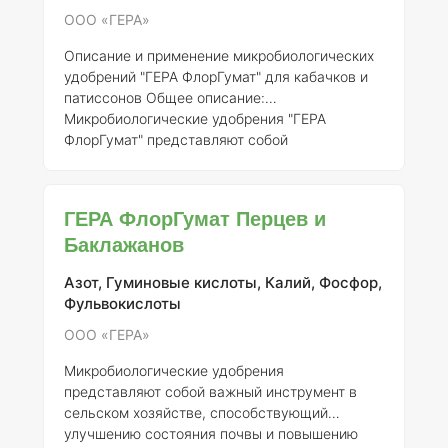
Использование данного
ООО «ГЕРА»
Описание и применение микробиологических
удобрений "ГЕРА ФлорГумат" для кабачков и
патиссонов
Общее описание:
Микробиологические удобрения "ГЕРА
ФлорГумат" представляют собой
специализированный продукт, разработанный
для повышения урожайности и улучшения
качества плодов кабачков и патиссонов.
ГЕРА ФлорГумат Перцев и
Удобрение основано на использовании
Баклажанов
активных микроорганизмов, которые
способствуют улучшению почвенного
Азот, Гуминовые кислоты, Калий, Фосфор,
плодородия, активизируют процессы
Фульвокислоты
разложения органических веществ и
повышают доступность питательных
ООО «ГЕРА»
элементов для растений.
Ном
Микробиологические удобрения
представляют собой важный инструмент в
сельском хозяйстве, способствующий
улучшению состояния почвы и повышению