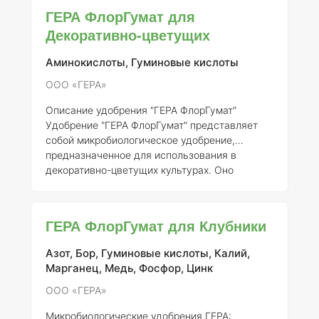
«ГЕРА». ### Описание «ФлорГумат» — это
ГЕРА ФлорГумат для
комплексное микробиологическое удобрение,
Декоративно-цветущих
содержащее живые микроорганизмы,
гуминовые и фульвокислоты, которые
Аминокислоты, Гуминовые кислоты
способствуют улучшению структуры почвы,
увеличению ее плодородия и стимуляции
ООО «ГЕРА»
роста растений. Основные функции данного
удобре
Описание удобрения "ГЕРА ФлорГумат"
Удобрение "ГЕРА ФлорГумат" представляет
собой микробиологическое удобрение,
предназначенное для использования в
декоративно-цветущих культурах. Оно
зарегистрировано под номером 457-19-1712-1
компанией ООО «ГЕРА». Данное удобрение
содержит активные микроорганизмы и
ГЕРА ФлорГумат для Клубники
гуминовые вещества, которые способствуют
улучшению роста растений, повышению их
Азот, Бор, Гуминовые кислоты, Калий,
устойчивости к стрессовым условиям и
Марганец, Медь, Фосфор, Цинк
увеличению урожайности.
Состав и
концентрация элементов
"ГЕРА ФлорГумат"
ООО «ГЕРА»
содержит следующие основные компоненты:
Микробиологические удобрения ГЕРА: