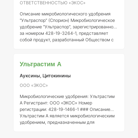
растениями.
Состав элементов
Состав
ОТВЕТСТВЕННОСТЬЮ «ЭКОС»
"Органит Стерн-М
Описание микробиологического удобрения
"Ультраспор" (Спорион)
Микробиологическое
удобрение "Ультраспор", зарегистрированное
за номером 428-19-3264-1, представляет
собой продукт, разработанный Обществом с
ограниченной ответственностью «ЭКОС».
Удобрение основано на использовании живых
микробиологических культур, которые
Ультрастим А
способствуют улучшению качества почвы,
увеличению усвоения питательных веществ
Ауксины, Цитокинины
растениями и повышению устойчивости
растений к стрессовым условиям.
Состав и
ООО «ЭКОС»
концентрация элементов
Хотя конкретные
Микробиологические удобрения: Ультрастим
данные о составе и кон
А
Регистрант:
ООО «ЭКОС»
Номер
регистрации:
428-19-1466-1 ### Описание
Ультрастим А является микробиологическим
удобрением, предназначенным для
улучшения качества почвы и повышения
урожайности сельскохозяйственных культур.