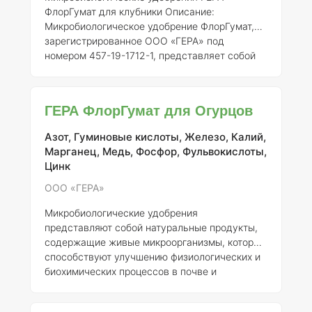
1.
Гу
ФлорГумат для клубники
Описание:
Микробиологическое удобрение ФлорГумат,
зарегистрированное ООО «ГЕРА» под
номером 457-19-1712-1, представляет собой
комплексное органо-минеральное удобрение,
содержащее живые микроорганизмы и
гуминовые вещества. Оно разработано для
ГЕРА ФлорГумат для Огурцов
улучшения роста и развития растений, а
также повышения их устойчивости к
Азот, Гуминовые кислоты, Железо, Калий,
неблагоприятным условиям.
Состав
Марганец, Медь, Фосфор, Фульвокислоты,
элементов и концентрация:
ФлорГумат
Цинк
содержит следующие ключевые элементы: 1.
Азот (N)
: 3,0% 2.
Фосфор (P)
: 1,5% 3.
Кали
ООО «ГЕРА»
Микробиологические удобрения
представляют собой натуральные продукты,
содержащие живые микроорганизмы, которые
способствуют улучшению физиологических и
биохимических процессов в почве и
растениях. Одним из таких удобрений
является "ФлорГумат", зарегистрированный