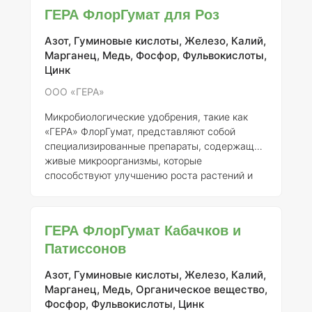
ООО "ГЕРА" под номером 457-19-1712-1. ###
ГЕРА ФлорГумат для Роз
Описание "ФлорГумат" представляет собой
комплексное микробиологическое удобрение,
Азот, Гуминовые кислоты, Железо, Калий,
содержащее гуминовые и фульвокислоты, а
Марганец, Медь, Фосфор, Фульвокислоты,
также полезные микроорганизмы, такие как
Цинк
бактерии и грибы, которые способствуют
улучшению структуры почвы, увеличению ее
ООО «ГЕРА»
плодороди
Микробиологические удобрения, такие как
«ГЕРА» ФлорГумат, представляют собой
специализированные препараты, содержащие
живые микроорганизмы, которые
способствуют улучшению роста растений и
повышению их устойчивости к стрессовым
факторам. Данный продукт зарегистрирован в
России под номером 457-19-1712-1 и
ГЕРА ФлорГумат Кабачков и
производится ООО «ГЕРА». ### Описание
Патиссонов
«ГЕРА» ФлорГумат представляет собой
комплексное микробиологическое удобрение,
Азот, Гуминовые кислоты, Железо, Калий,
содержащее активные микроорганизмы,
Марганец, Медь, Органическое вещество,
гуминовые и фульвокислоты, а также ряд
Фосфор, Фульвокислоты, Цинк
необходимых макро- и микроэлементов.