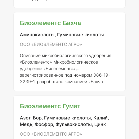
микробиологическое удобрение, содержащее
активные микроорганизмы, которые
способствуют улучшению условий для роста
Биоэлементс Бахча
растений и увеличению их устойчивости к
неблагоприятным факторам окружающей
Аминокислоты, Гуминовые кислоты
среды. Данный продукт разрабатывается с
учетом современных агрономических
ООО «БИОЭЛЕМЕНТС АГРО»
принципов и направлен на улучшение
Описание микробиологического удобрения
биологической активности почвы, что, в свою
«Биоэлементс»
Микробиологическое
очередь, спо
удобрение «Биоэлементс»,
зарегистрированное под номером 086-19-
2239-1, разработано компанией «Бахча
Регистрант» (ООО «БИОЭЛЕМЕНТС АГРО»).
Данное удобрение представляет собой
комплексный биопродукт, содержащий живые
Биоэлементс Гумат
микроорганизмы, способствующие
улучшению физиологических и биохимических
Азот, Бор, Гуминовые кислоты, Калий,
процессов в почве и растениях.
Состав и
Медь, Фосфор, Фульвокислоты, Цинк
концентрация элементов
Удобрение
«Биоэлементс» включает в себя следующие
ООО «БИОЭЛЕМЕНТС АГРО»