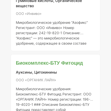
Гуминовые кислоты, Органическое
вещество
ООО «Инвиво»
Микробиологическое удобрение "Азофикс"
Регистрант:
ООО «Инвиво»
Номер
регистрации:
242-19-820-1
Описание:
"Азофикс" — это микробиологическое
удобрение, содержащее в своем составе
живые азотфиксирующие микроорганизмы.
Данное удобрение предназначено для
улучшения усвоения азота растениями и
Биокомплекс-БТУ Фитоцид
повышения их устойчивости к
неблагоприятным условиям внешней среды.
Ауксины, Цитокинины
Применение в России:
"Азофикс"
используется в сельском хозяйстве для
ООО «ОРГАНИК ЛАЙН»
повышения урожайности различных
Микробиологические удобрения:
сельскохозяйственных культур. Оно находит
Биокомплекс-БТУ Фитоцид
Регистрант:
ООО
применение
«ОРГАНИК ЛАЙН»
Номер регистрации:
196-
19-4020-1 ### Описание Биокомплекс-БТУ
Фитоцид представляет собой