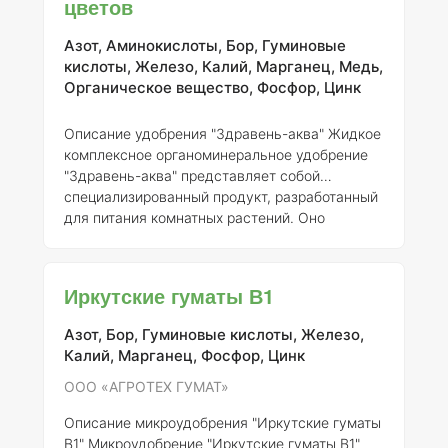
цветов
концентрациях: - Бор (B) – 0,02% - Молибден
(Mo) – 0,01% - Цинк (Zn) – 0,05% - Марганец
Азот, Аминокислоты, Бор, Гуминовые
(Mn) – 0,03% - Медь (Cu) – 0,01% - Железо (Fe)
кислоты, Железо, Калий, Марганец, Медь,
Органическое вещество, Фосфор, Цинк
Описание удобрения "Здравень-аква"
Жидкое
комплексное органоминеральное удобрение
"Здравень-аква" представляет собой
специализированный продукт, разработанный
для питания комнатных растений. Оно
содержит как органические, так и
минеральные компоненты, что обеспечивает
комплексное воздействие на растения,
Иркутские гуматы В1
способствуя их росту и развитию.
Регистрационные данные:
- Регистрант: ООО
Азот, Бор, Гуминовые кислоты, Железо,
«ВАШЕ ХОЗЯЙСТВО» - Номер регистрации:
Калий, Марганец, Фосфор, Цинк
008-13-2900-1
Состав и концентрация
элементов:
Состав "Здравень-аква" включает
ООО «АГРОТЕХ ГУМАТ»
в себя следующие ключевые элементы: 1.
Описание микроудобрения "Иркутские гуматы
В1"
Микроудобрение "Иркутские гуматы В1"