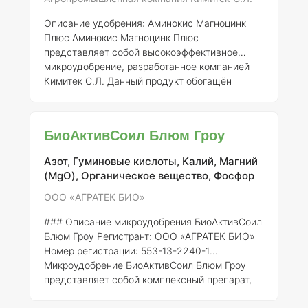
усвоению питательных вещес
Описание удобрения: Аминокис Магноцинк
Плюс
Аминокис Магноцинк Плюс
представляет собой высокоэффективное
микроудобрение, разработанное компанией
Кимитек С.Л. Данный продукт обогащён
аминокислотами, магнием и цинком, что
делает его незаменимым средством для
повышения урожайности и улучшения
БиоАктивСоил Блюм Гроу
качества сельскохозяйственной продукции.
Состав и концентрация компонентов:
Азот, Гуминовые кислоты, Калий, Магний
Удобрение содержит следующие ключевые
(MgO), Органическое вещество, Фосфор
элементы: - Магний (Mg) — 2% - Цинк (Zn) —
1% - Аминокислоты — 5% (включает
ООО «АГРАТЕК БИО»
свободные аминокислоты и их производные)
### Описание микроудобрения БиоАктивСоил
Также в составе мог
Блюм Гроу
Регистрант:
ООО «АГРАТЕК БИО»
Номер регистрации:
553-13-2240-1
Микроудобрение БиоАктивСоил Блюм Гроу
представляет собой комплексный препарат,
разработанный для обеспечения растений