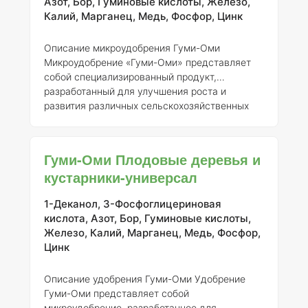
Азот, Бор, Гуминовые кислоты, Железо,
культурных растений. ### Состав элементов
Калий, Марганец, Медь, Фосфор, Цинк
Гуми-90М содержит следующие
микроэлементы с указанной концентрацией: -
Описание микроудобрения Гуми-Оми
Азот (N) — 2% - Фосфор (P2O5) — 1% - Калий
Микроудобрение «Гуми-Оми» представляет
(K2O) — 2% -
собой специализированный продукт,
разработанный для улучшения роста и
развития различных сельскохозяйственных
культур. Основным действующим веществом
данного удобрения является экстракт
чеснока, который обогащен необходимыми
Гуми-Оми Плодовые деревья и
микроэлементами и гуминовыми кислотами,
кустарники-универсал
что способствует повышению биологической
активности почвы и улучшению
1-Деканол, 3-Фосфоглицериновая
усваиваемости питательных веществ
кислота, Азот, Бор, Гуминовые кислоты,
растениями.
Регистрант и номер регистрации
Железо, Калий, Марганец, Медь, Фосфор,
Гуми-Оми зарегистрировано ООО «НВП
Цинк
«БашИнко
Описание удобрения Гуми-Оми
Удобрение
Гуми-Оми представляет собой
микроудобрение, разработанное для