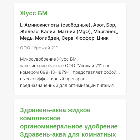
Использование уникальной технологии
производства позволяет сохранить полный
Жусс БМ
комплекс биологически активных веществ,
содержащихся в торфе, что делает это
L-Аминокислоты (свободные), Азот, Бор,
удобрение особенно ценным для сельского
Железо, Калий, Магний (MgO), Марганец,
хозяйства. Данное удобрение подходит для
Медь, Молибден, Сера, Фосфор, Цинк
всех видов сельскохозяйственных культур и
может применяться на различных типах почв.
ООО "Урожай 21"
Рекоменд
Микроудобрение Жусс БМ,
зарегистрированное ООО "Урожай 21" под
номером 099-13-1879-1, представляет собой
высокоэффективный препарат,
предназначенный для оптимизации питания
растений и увеличения их устойчивости к
различным стрессам. Это удобрение
содержит сбалансированный набор
Здравень-аква жидкое
микроэлементов, необходимых для
комплексное
полноценного роста и развития
органоминеральное удобрение
сельскохозяйственных культур. Состав
микроудобрения включает следующие
Здравень-аква для комнатных
ключевые микроэлементы в определенных