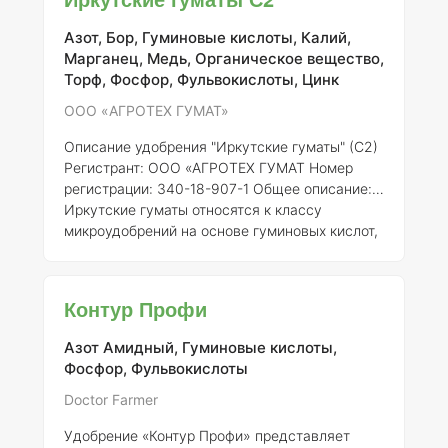
рост растений и увеличивать их устойчивость
к стрессовым условиям. ### Описание
Азот, Бор, Гуминовые кислоты, Калий,
продукта
Название:
Иркутские гуматы
Марганец, Медь, Органическое вещество,
Регистрант:
ООО «АГРОТЕХ ГУМАТ
Номер
Торф, Фосфор, Фульвокислоты, Цинк
регистрации:
340-18-907-1 Иркутские гуматы
содержат
ООО «АГРОТЕХ ГУМАТ»
Описание удобрения "Иркутские гуматы" (С2)
Регистрант:
ООО «АГРОТЕХ ГУМАТ
Номер
регистрации:
340-18-907-1
Общее описание:
Иркутские гуматы относятся к классу
микроудобрений на основе гуминовых кислот,
получаемых из природных источников, таких
как торф и уголь. Данное удобрение
представляет собой концентрат органических
Контур Профи
веществ, способствующих улучшению
структуры почвы, увеличению ее плодородия
Азот Амидный, Гуминовые кислоты,
и усвоению питательных элементов
Фосфор, Фульвокислоты
растениями.
Состав элементов:
Основные
активные компоненты в составе "Иркутских
Doctor Farmer
гумат
Удобрение «Контур Профи» представляет