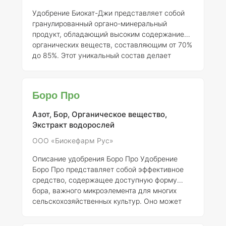
элементов и их концентрация
С
Удобрение Биокат-Джи представляет собой
гранулированный органо-минеральный
продукт, обладающий высоким содержанием
органических веществ, составляющим от 70%
до 85%. Этот уникальный состав делает
Биокат-Джи особенно ценным для сельского
хозяйства и садоводства. Вдобавок к
высокому уровню органических компонентов,
Боро Про
продукт также содержит гуминовые и
фульвокислоты, которые играют ключевую
Азот, Бор, Органическое вещество,
роль в улучшении структуры почвы и
Экстракт водорослей
повышении ее плодородия. Биокат-Джи
обогащен разнообразными минералами, что
ООО «Биокефарм Рус»
способствует полноценному питанию
Описание удобрения Боро Про
Удобрение
растений. Применени
Боро Про представляет собой эффективное
средство, содержащее доступную форму
бора, важного микроэлемента для многих
сельскохозяйственных культур. Оно может
использоваться как при предпосевной
обработке семян, так и для некорневых