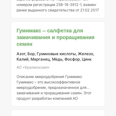
номером регистрации 258-18-3912-1, взамен
ранее выданного свидетельства от 21.02.2017
№ 1372. Данное удобрение представляет
собой комплексный препарат, содержащий
гуминовые кислоты и микроэлементы,
Гумимакс – салфетка для
необходимые для оптимизации роста и
замачивания и проращивания
развития растений, особенно овощных
семян
культур.
Состав и концентрация элементов
Гумимакс содержит следующие
микроэлементы в определённых
Азот, Бор, Гуминовые кислоты, Железо,
концентрациях, которые способствуют
Калий, Марганец, Медь, Фосфор, Цинк
улучшению питания растений и пов
АО «Уралэкосоил»
Описание микроудобрения Гумимакс
Гумимакс – это высокоэффективное
микроудобрение, предназначенное для
замачивания и проращивания семян. Этот
продукт разработан компанией АО
«Уралэкосоил» и зарегистрирован под
номером 258-18-3912-1, что подтверждает его
соответствие требованиям агрономической