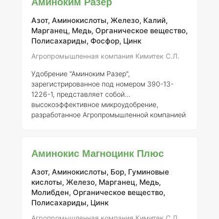
Аминоким Разер
сельскохозяйственных культур. Продукт
основан на природных компонентах и
Азот, Аминокислоты, Железо, Калий,
обладает высокой биодоступностью, что
Марганец, Медь, Органическое вещество,
способствует улучшению усвоения
Полисахариды, Фосфор, Цинк
питательных веществ растениями.
Состав
элементов:
1.
Аминокислоты
— 20% (включ
Агропромышленная компания Кимитек С.Л.
Удобрение "Аминоким Разер",
зарегистрированное под номером 390-13-
1226-1, представляет собой
высокоэффективное микроудобрение,
разработанное Агропромышленной компанией
"Кимитек С.Л.". Этот продукт создан с целью
оптимизации роста и развития
сельскохозяйственных культур, а также
Аминокис Магноцинк Плюс
повышения их устойчивости к внешним
стрессовым факторам, таким как
Азот, Аминокислоты, Бор, Гуминовые
неблагоприятные погодные условия и
кислоты, Железо, Марганец, Медь,
заболевания. Состав "Аминоким Разер"
Молибден, Органическое вещество,
включает в себя аминокислоты,
Полисахариды, Цинк
микроэлементы и вспомогательные вещества,
которые способствуют более эффективному
Агропромышленная компания Кимитек С.Л.