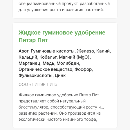
специализированный продукт, разработанный
для улучшения роста и развития растений.
Оно относится к категории микроудобрений и
является биотоником, способствующим
активизации процессов, связанных с
Жидкое гуминовое удобрение
фотосинтезом, усвоением питательных
Питэр Пит
веществ и повышением устойчивости
растений к стрессовым факторам.
Состав
Азот, Гуминовые кислоты, Железо, Калий,
элементов и концентрация
Состав «АгроВерм»
Кальций, Кобальт, Магний (MgO),
включает гуминовые и фульвокислоты,
Марганец, Медь, Молибден,
которые получаются из природных
Органическое вещество, Фосфор,
Фульвокислоты, Цинк
ООО «ПИТЭР ПИТ»
Жидкое гуминовое удобрение Питэр Пит
представляет собой натуральный
биостимулятор, способствующий росту и
развитию растений. Оно производится из
экологически чистого низинного торфа,
добываемого в Мещерской низменности.