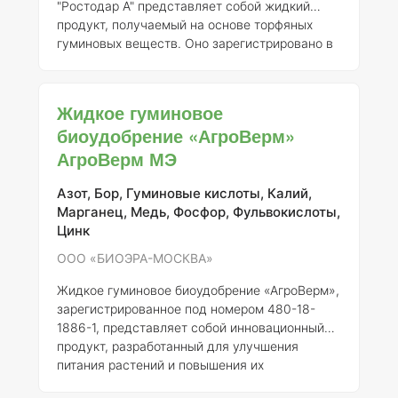
"Ростодар А" представляет собой жидкий
продукт, получаемый на основе торфяных
гуминовых веществ. Оно зарегистрировано в
России под номером 728-18-3208-1 и
выпускается компанией ООО «РОСТОДАР».
Данное удобрение предназначено для
Жидкое гуминовое
улучшения плодородия почвы, стимуляции
биоудобрение «АгроВерм»
роста растений и повышения их устойчивости
АгроВерм МЭ
к неблагоприятным условиям.
Состав и
концентрация элементов
"Ростодар А"
содержит гуминовые кислоты, которые
Азот, Бор, Гуминовые кислоты, Калий,
представляют собой сложные органические
Марганец, Медь, Фосфор, Фульвокислоты,
сое
Цинк
ООО «БИОЭРА-МОСКВА»
Жидкое гуминовое биоудобрение «АгроВерм»,
зарегистрированное под номером 480-18-
1886-1, представляет собой инновационный
продукт, разработанный для улучшения
питания растений и повышения их
устойчивости к неблагоприятным условиям.