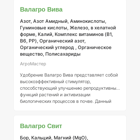
подкормок, что делает его универсальным
Валагро Вива
выбором для разнообразных растений,
включая овощные, цветочно-декоративные,
Азот, Азот Амидный, Аминокислоты,
плодово-ягодные, зерновые, зерново-бобовые
Гуминовые кислоты, Железо, в хелатной
и технические культуры.
Назначение
форме, Калий, Комплекс витаминов (B1,
удобрения
Данный препарат предназначен
B6, PP), Органический азот,
для использования как в сельскох
Органический углерод , Органическое
вещество, Полисахариды
АгроМастер
Удобрение Валагро Вива представляет собой
высокоэффективный стимулятор,
способствующий улучшению репродуктивных
функций растений и активизации
биологических процессов в почве. Данный
агрохимикат влияет как на вегетативные, так и
на корневые системы растений, а также на
микробиологическую активность почвы.
Валагро Свит
Применение Вива обеспечивает значительное
развитие корневой системы, что, в свою
Бор, Кальций, Магний (MgO),