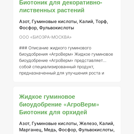
Биотоник для декоративно-
сельскохозяйственной продукции.
Регистрация и производитель
-
Регистрант:
лиственных растений
ООО «БИОЭРА-МОСКВА» -
Номер
регистрации:
480-18-1886-1
Состав эле
Азот, Гуминовые кислоты, Калий, Торф,
Фосфор, Фульвокислоты
ООО «БИОЭРА-МОСКВА»
### Описание жидкого гуминового
биоудобрения «АгроВерм» Жидкое гуминовое
биоудобрение «АгроВерм» представляет
собой специализированный продукт,
предназначенный для улучшения роста и
развития растений, а также для повышения их
устойчивости к неблагоприятным условиям.
Удобрение содержит гуминовые кислоты,
Жидкое гуминовое
которые являются природными полимерами,
биоудобрение «АгроВерм»
получаемыми из органических веществ, таких
Биотоник для орхидей
как торф и перегной. Эти кислоты
способствуют улучшению структуры почвы,
увеличивают её водоудерживающую
Азот, Гуминовые кислоты, Железо, Калий,
способность и обогащают почву
Марганец, Медь, Фосфор, Фульвокислоты,