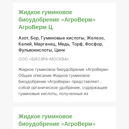
Регистрантом данного удобрения является
компания ООО «БИОЭРА-МОСКВА». ###
Жидкое гуминовое
Описание «АгроВерм» относится к группе
биоудобрение «АгроВерм»
микроудобрений и содержит гуминовые
АгроВерм Ц
кислоты, получаемые из органических
источников, что обеспечивает его
экологическую безопасность и возможность
Азот, Бор, Гуминовые кислоты, Железо,
использования в органическом земледелии.
Калий, Марганец, Медь, Торф, Фосфор,
Продукт способствует у
Фульвокислоты, Цинк
ООО «БИОЭРА-МОСКВА»
Жидкое гуминовое биоудобрение «АгроВерм»
Общее описание
Жидкое гуминовое
биоудобрение «АгроВерм» представляет
собой органическое удобрение, содержащее
гуминовые кислоты, полученные из
натуральных источников, таких как торф и
гумус. Данное удобрение предназначено для
улучшения физико-химических и
Жидкое гуминовое
биологических свойств почвы, а также для
биоудобрение «АгроВерм»
повышения урожайности и качества