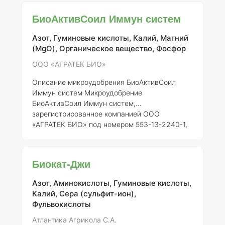
необходимыми микроэлементами, что
способствует их оптимальному росту,
БиоАктивСоил Иммун систем
развитию и повышенной устойчивости к
стрессовым условиям. БиоАктивСоил Блюм
Азот, Гуминовые кислоты, Калий, Магний
Гроу создан с учетом современных
(MgO), Органическое вещество, Фосфор
агрономических стандартов и включает в
себя тщательно подобранный состав
ООО «АГРАТЕК БИО»
элементов, способствующих улучшению
Описание микроудобрения БиоАктивСоил
процессов питания
Иммун систем
Микроудобрение
БиоАктивСоил Иммун систем,
зарегистрированное компанией ООО
«АГРАТЕК БИО» под номером 553-13-2240-1,
является специализированным продуктом,
разработанным для оптимизации роста и
развития растений. Этот продукт включает в
Биокат-Джи
себя комплекс микроэлементов и активных
веществ, которые способствуют повышению
Азот, Аминокислоты, Гуминовые кислоты,
иммунитета растений, а также их
Калий, Сера (сульфит-ион),
устойчивости к различным стрессовым
Фульвокислоты
факторам, таким как неблагоприятные
погодные условия и заболевания.
Состав
Атлантика Агрикола С.А.