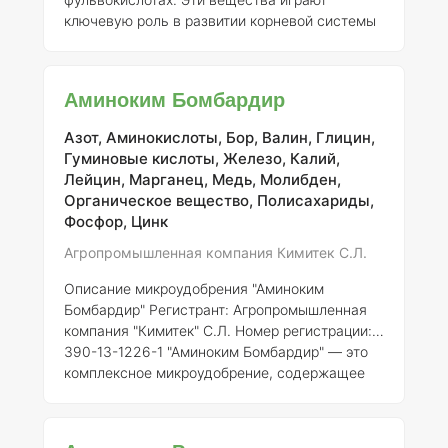
ключевую роль в развитии корневой системы
растений и активизации биологической
микрофлоры почвы. Они способствуют
улучшению усвоения растениями питательных
Аминоким Бомбардир
элементов, находящихся в земле, что в свою
очередь ведет к повышению урожайности.
Азот, Аминокислоты, Бор, Валин, Глицин,
Кроме фульвокислот, состав Агрифул П
Гуминовые кислоты, Железо, Калий,
включает полисахариды, которые оказывают
Лейцин, Марганец, Медь, Молибден,
положительное влияние на вкус и окраску
Органическое вещество, Полисахариды,
плодов. Полисахариды быстро усваиваются
Фосфор, Цинк
почвенной микрофлорой,
Агропромышленная компания Кимитек С.Л.
Описание микроудобрения "Аминоким
Бомбардир"
Регистрант:
Агропромышленная
компания "Кимитек" С.Л.
Номер регистрации:
390-13-1226-1 "Аминоким Бомбардир" — это
комплексное микроудобрение, содержащее
аминокислоты, микроэлементы и другие
активные вещества, которые способствуют
повышению урожайности