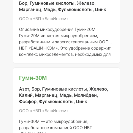
Бор, Гуминовые кислоты, Железо,
усвоения питательных веществ растениями.
Марганец, Медь, Фульвокислоты, Цинк
Состав и концентрация элементов:
Гумат
Калия/Натрия Микро содержит следующие
ООО «НВП «БашИнком»
компоненты в определенных концентрациях: -
Описание микроудобрения Гуми-20М
Калий (K) – 5-10% - Натр
Гуми-20М является микроудобрением,
разработанным и зарегистрированным ООО
НВП «БАШИНКОМ». Это удобрение содержит
комплекс микроэлементов, необходимых для
полноценного роста и развития растений. Оно
предназначено для улучшения усвоения
питательных веществ, повышения
Гуми-30М
устойчивости культур к стрессам и улучшения
качества урожая.
Состав элементов и
Азот, Бор, Гуминовые кислоты, Железо,
концентрация
Гуми-20М содержит следующие
Калий, Марганец, Медь, Молибден,
микроэлементы: 1.
Бор (B)
- 0,05% 2.
Медь
Фосфор, Фульвокислоты, Цинк
(Cu)
- 0,01% 3.
Цинк (Zn)
- 0,1% 4.
Марганец
(Mn)
- 0,05% 5.
Железо (Fe
ООО «НВП «БашИнком»
Гуми-30М — это микроудобрение,
разработанное компанией ООО НВП