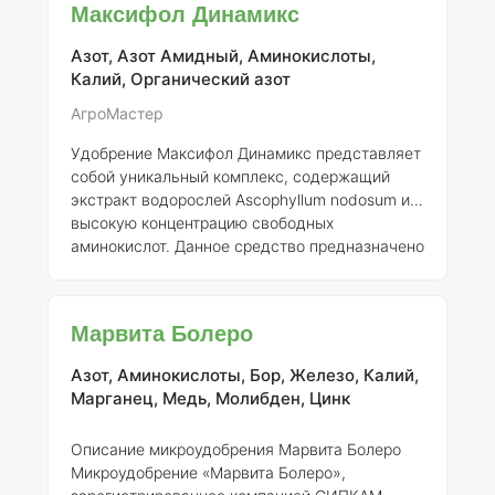
Максифол Динамикс
В12, C, D, E и K, которые играют важную роль в
метаболических процессах и поддержании
Азот, Азот Амидный, Аминокислоты,
здоровья растений. Кроме того, в Мак Райз
Калий, Органический азот
включён регулятор роста – гиббереллин,
который способствует увеличению длины
АгроМастер
стеблей, улучшает цветение и повышает
Удобрение Максифол Динамикс представляет
урожайност
собой уникальный комплекс, содержащий
экстракт водорослей Ascophyllum nodosum и
высокую концентрацию свободных
аминокислот. Данное средство предназначено
для поддержки растений в условиях стресса,
способствуя активному метаболизму и
оптимальному усвоению питательных
Марвита Болеро
элементов. Применение Максифол Динамикс
значительно увеличивает урожайность и
Азот, Аминокислоты, Бор, Железо, Калий,
улучшает качество сельскохозяйственной
Марганец, Медь, Молибден, Цинк
продукции, даже при неблагоприятных
климатических условиях. Состав удобрения
Описание микроудобрения Марвита Болеро
включает ряд жизненно важных аминокислот,
Микроудобрение «Марвита Болеро»,
таких как