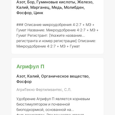
Азот, Бор, Гуминовые кислоты, Железо,
Калий, Марганец, Медь, Молибден,
Фосфор, Цинк
### Описание микроудобрения 4:2:7 + МЭ +
Гумат
Название:
Микроудобрение 4:2:7 + МЭ +
Гумат
Регистрант:
[Укажите название
регистранта и номер регистрации]
Описание:
Микроудобрение 4:2:7 + МЭ + Гумат
представляет собой комплексное удобрение,
содержащее основные макроэлементы (азот,
фосфор, калий) в соотношении 4:2:7, а также
Агрифул П
микроэлементы (МЭ) и гуминовые вещества.
Данное удобрение предназначено для
Азот, Калий, Органическое вещество,
улучшения роста и развития бромелиевых
Фосфор
растений, обеспечивая их необходимыми
питательными веществами.
Состав
АгриТекно Фертилизантес, С.Л.
элементов:
- Азот (N) – 4% - Фосфо
Удобрение Агрифул П является корневым
биостимулятором и почвенной
биоподкормкой, основанной на
фульвокислотах. Эти вещества играют