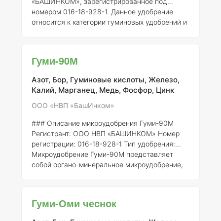
«БАШИНКОМ», зарегистрированное под
номером 016-18-928-1. Данное удобрение
относится к категории гуминовых удобрений и
предназначено для улучшения роста и
развития сельскохозяйственных культур. ###
Описание Гуми-30М представляет собой
Гуми-90М
комплексное микроудобрение, содержащее
гуминовые и фульвокислоты, а также набор
Азот, Бор, Гуминовые кислоты, Железо,
микроэлементов, необходимых для
Калий, Марганец, Медь, Фосфор, Цинк
полноценного питания растений. Гуминовые
вещества способствуют улучшению
ООО «НВП «БашИнком»
структуры почвы, увеличивают её
### Описание микроудобрения Гуми-90М
водоудерживающую способность, а также
Регистрант:
ООО НВП «БАШИНКОМ»
Номер
акти
регистрации:
016-18-928-1
Тип удобрения:
Микроудобрение Гуми-90М представляет
собой органо-минеральное микроудобрение,
содержащее гуминовые кислоты, которые
способствуют улучшению усвоения
питательных веществ растениями. Данное
Гуми-Оми чеснок
удобрение разработано с целью повышения
плодородия почвы и улучшения состояния