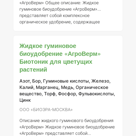
«АгроВерм»
Общее описание:
Жидкое
гуминовое биоудобрение «АгроВерм»
представляет собой комплексное
органическое удобрение, содержащее
гуминовые кислоты, фульвокислоты и другие
активные компоненты, получаемые из
растительных и гумусовых материалов. Это
Жидкое гуминовое
удобрение разработано для повышения
биоудобрение «АгроВерм»
плодородия почвы, улучшения роста растений
Биотоник для цветущих
и повышения их устойчивости к
неблагоприятным условиям.
Регистрант:
ООО
растений
«БИОЭРА-МОСКВА»
Номер регистрации:
480-
18-1886-1 ### Состав элементов: Состав
Азот, Бор, Гуминовые кислоты, Железо,
жидкого гуминового
Калий, Марганец, Медь, Органическое
вещество, Торф, Фосфор, Фульвокислоты,
Цинк
ООО «БИОЭРА-МОСКВА»
Описание жидкого гуминового биоудобрения
«АгроВерм»
Жидкое гуминовое биоудобрение
«АгроВерм» представляет собой