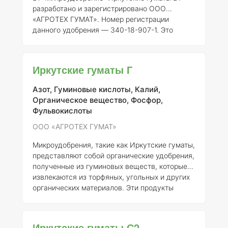
разработано и зарегистрировано ООО
«АГРОТЕХ ГУМАТ». Номер регистрации
данного удобрения — 340-18-907-1. Это
комплексное микроудобрение на основе
гуминовых кислот, получаемых из природного
торфа, что делает его экологически чистым и
Иркутские гуматы Г
безопасным для использования в сельском
хозяйстве.
Состав элементов и концентрация
Азот, Гуминовые кислоты, Калий,
Основными компонентами микроудобрения
Органическое вещество, Фосфор,
"Иркутские гуматы В1" являются гуминовые и
Фульвокислоты
фульвовые кислоты, которые способствуют
улучшению структуры по
ООО «АГРОТЕХ ГУМАТ»
Микроудобрения, такие как Иркутские гуматы,
представляют собой органические удобрения,
полученные из гуминовых веществ, которые
извлекаются из торфяных, угольных и других
органических материалов. Эти продукты
становятся все более популярными в
агрономии благодаря своей способности
улучшать структуру почвы, стимулировать
Иркутские гуматы С2