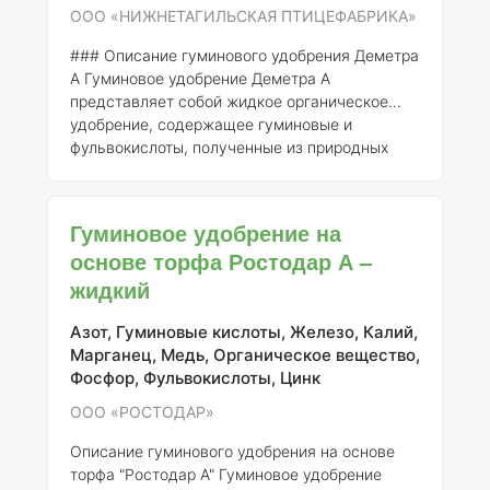
водо
ООО «НИЖНЕТАГИЛЬСКАЯ ПТИЦЕФАБРИКА»
### Описание гуминового удобрения Деметра
А
Гуминовое удобрение Деметра А
представляет собой жидкое органическое
удобрение, содержащее гуминовые и
фульвокислоты, полученные из природных
источников. Оно зарегистрировано в России
под номером 735-18-3231-1, и его
производитель — ООО «НИЖНЕТАГИЛЬСКАЯ
Гуминовое удобрение на
ПТИЦЕФАБРИКА». Данное удобрение
основе торфа Ростодар А –
является высокоэффективным средством для
жидкий
улучшения физико-химических свойств почвы
и повышения урожайности
сельскохозяйственных культур. ###
Азот, Гуминовые кислоты, Железо, Калий,
Применение в России Гуминовое удобрение
Марганец, Медь, Органическое вещество,
Деметра А используется в различных а
Фосфор, Фульвокислоты, Цинк
ООО «РОСТОДАР»
Описание гуминового удобрения на основе
торфа "Ростодар А"
Гуминовое удобрение