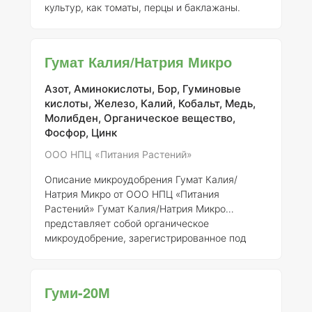
культур, как томаты, перцы и баклажаны.
Рекомендуемая норма внесения позволяет
эффективно использовать это удобрение,
обеспечивая растения необходимыми
Гумат Калия/Натрия Микро
питательными веществами. Введение гумата
и кремния в состав удобрения существенно
Азот, Аминокислоты, Бор, Гуминовые
увеличивает эффективность усвоения
кислоты, Железо, Калий, Кобальт, Медь,
минеральных компонентов как самого
Молибден, Органическое вещество,
удобрения, так и элементов питания из почвы.
Фосфор, Цинк
Эти вещества способствуют преобразованию
питательн
ООО НПЦ «Питания Растений»
Описание микроудобрения Гумат Калия/
Натрия Микро от ООО НПЦ «Питания
Растений»
Гумат Калия/Натрия Микро
представляет собой органическое
микроудобрение, зарегистрированное под
номером 643-13-2849-1. Основанное на
гуминовых и фульвокислотах, получаемых из
природного торфа, это удобрение
Гуми-20М
демонстрирует высокую биологическую
активность и способствует улучшению