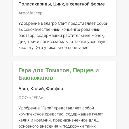
очередь, приводит к формированию более
Полисахариды, Цинк, в хелатной форме
качественных и устойчивых плодов.
Исследования показывают, что
АгроМастер
использование этого удобрения способствует
Удобрение Валагро Свит представляет собой
увеличению как
высококачественный концентрированный
раствор, содержащий растительные моно-,
ди-, три- и полисахариды, а также уроновую
кислоту. Это уникальное сочетание
дополняется мезо- и микроэлементами, что
делает его эффективным биостимулятором,
способствующим ускорению биохимических
Гера для Томатов, Перцев и
процессов созревания растений. Важно
Баклажанов
отметить, что препарат не содержит
синтетических гормонов, что делает его
Азот, Калий, Фосфор
безопасным для использования. Валагро Свит
был разработан с целью повышения качества
ООО «ГЕРА»
и товарного вида различных культур, вкл
Удобрение "Гера" представляет собой
комплексное средство, содержащее гумат
калия и кремний, предназначенное для
основного внесения и подкормки таких