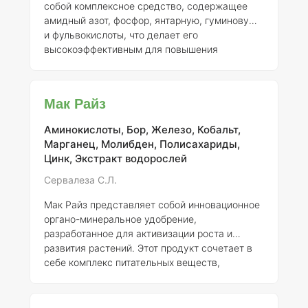
собой комплексное средство, содержащее
амидный азот, фосфор, янтарную, гуминовую
и фульвокислоты, что делает его
высокоэффективным для повышения
продуктивности сельскохозяйственных
культур. Азот в амидной форме активирует
синтез белков, что ускоряет рост растений и
Мак Райз
повышает фотосинтетическую активность.
Это, в свою очередь, увеличивает
Аминокислоты, Бор, Железо, Кобальт,
содержание хлорофилла и усиливает
Марганец, Молибден, Полисахариды,
клеточную проницаемость, что способствует
Цинк, Экстракт водорослей
более эффективному усвоению питательных
веществ. Фосфор, содержащийся в
Сервалеза С.Л.
удобрении, играет ключеву
Мак Райз представляет собой инновационное
органо-минеральное удобрение,
разработанное для активизации роста и
развития растений. Этот продукт сочетает в
себе комплекс питательных веществ,
необходимых для полноценного питания
растений. В его состав входят не только
минералы, но и витамины, такие как В1, В2,