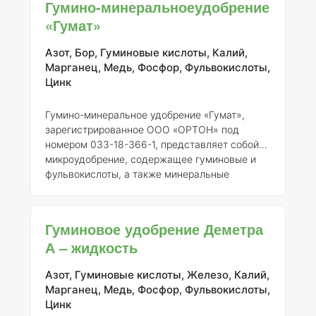
Гумино-минеральноеудобрение
практики и безопасности. Ранее данное
«Гумат»
средство имело свидетельство о регистрации
от 21.02.2017 № 1372.
Состав и концентрация
Азот, Бор, Гуминовые кислоты, Калий,
элементов
Гумимакс представляет собой
Марганец, Медь, Фосфор, Фульвокислоты,
органо-минеральное удобрение, которое
Цинк
содержит ряд микроэлементов, необходимых
для норм
Гумино-минеральное удобрение «Гумат»,
зарегистрированное ООО «ОРТОН» под
номером 033-18-366-1, представляет собой
микроудобрение, содержащее гуминовые и
фульвокислоты, а также минеральные
элементы. Это удобрение активно
используется в сельском хозяйстве России
для повышения урожайности и улучшения
Гуминовое удобрение Деметра
качества сельскохозяйственной продукции.
А – жидкость
### Описание и состав Гумат содержит набор
элементов, необходимых для роста и развития
Азот, Гуминовые кислоты, Железо, Калий,
растений. Основные компоненты включают: 1.
Марганец, Медь, Фосфор, Фульвокислоты,
Гуминовые кислоты
- способствуют
Цинк
улучшению структуры почвы, увеличивают её