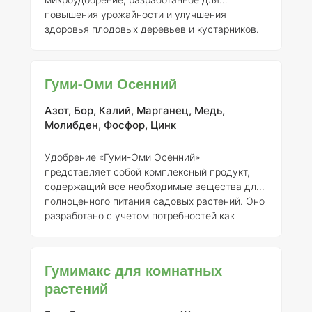
повышения урожайности и улучшения
здоровья плодовых деревьев и кустарников.
Регистрант данного удобрения — ООО «НВП
«БашИнком», номер регистрации 016-13-929-
1.
Состав элементов и концентрация
Гуми-Оми
Гуми-Оми Осенний
содержит следующие ключевые
микроэлементы: 1.
Азот (N)
— 2% 2.
Фосфор
Азот, Бор, Калий, Марганец, Медь,
(P)
— 1% 3.
Калий (K)
— 3% 4.
Микроэлементы
Молибден, Фосфор, Цинк
(включая бор, медь, цинк, марганец, железо)
— в концентрации от 0.01% до 0.1% в
Удобрение «Гуми-Оми Осенний»
зависимости от элемента. Дополнит
представляет собой комплексный продукт,
содержащий все необходимые вещества для
полноценного питания садовых растений. Оно
разработано с учетом потребностей как
декоративных, так и плодово-ягодных культур,
что делает его универсальным в
использовании. Применение данного
Гумимакс для комнатных
удобрения способствует значительному
растений
повышению урожайности, увеличивая не
только количество плодов, но и их качество.