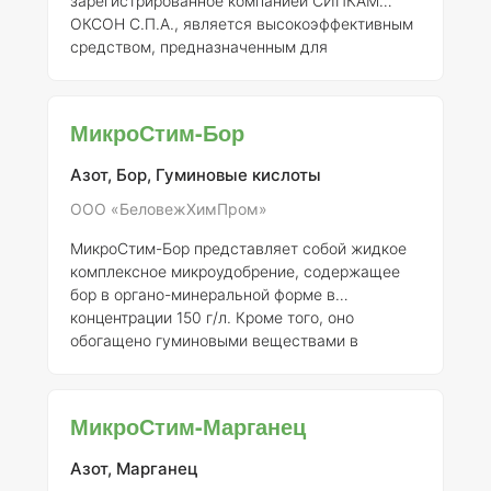
зарегистрированное компанией СИПКАМ
ОКСОН С.П.А., является высокоэффективным
средством, предназначенным для
обеспечения растений жизненно важными
микроэлементами. Данное удобрение активно
используется для повышения как
МикроСтим-Бор
урожайности, так и качества
сельскохозяйственной продукции.
Состав и
Азот, Бор, Гуминовые кислоты
концентрация элементов
«Марвита Болеро»
содержит сбалансированный набор
ООО «БеловежХимПром»
микроэлементов, необходимых для
МикроСтим-Бор представляет собой жидкое
нормального роста и развития растений. В его
комплексное микроудобрение, содержащее
состав входят: - Бор (B)
бор в органо-минеральной форме в
концентрации 150 г/л. Кроме того, оно
обогащено гуминовыми веществами в
количестве 8,0 г/л, что способствует
улучшению усвоения питательных элементов
растениями. Это удобрение предназначено
МикроСтим-Марганец
для обеспечения полноценного питания
культур, особенно тех, которые имеют
Азот, Марганец
повышенные потребности в микроэлементах.