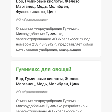
Бор, Гуминовые кислоты, Железо,
Кроме того, «Гуми-Оми Осенний» улучшает
Марганец, Медь, Молибден,
устойчивость растений к различным
Фульвокислоты, Цинк
вредителям и болезням, что особенно
актуально в условиях н
АО «Уралэкосоил»
Описание микроудобрения Гумимакс
Микроудобрение Гумимакс,
зарегистрированное АО «Уралэкосоил» под
номером 258-18-3912-1, представляет собой
комплексное удобрение, содержащее
гуминовые и фульвокислоты, а также
микроэлементы, необходимые для
полноценного развития комнатных растений.
Гумимакс для овощей
Продукт предназначен для улучшения роста,
повышения урожайности и улучшения
Бор, Гуминовые кислоты, Железо,
качества растений.
Состав и концентрация
Марганец, Медь, Молибден, Цинк
элементов
Гумимакс содержит следующие
ключевые микроэлементы: -
Железо (Fe)
–
АО «Уралэкосоил»
0,1% -
Медь (Cu)
– 0,05% -
Цинк (Zn)
– 0,05% -
Описание микроудобрения Гумимакс
Марг
Микроудобрение Гумимакс разработано и
зарегистрировано АО «Уралэкосоил» с