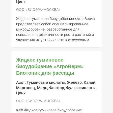
питательными веществами.
Цинк
ООО «БИОЭРА-МОСКВА»
Жидкое гуминовое биоудобрение «АгроВерм»
представляет собой специализированное
микроудобрение, разработанное для
повышения эффективности роста растений и
улучшения их устойчивости к стрессовым
условиям. Регистрант данного продукта —
ООО «БИОЭРА-МОСКВА», и он
зарегистрирован под номером 480-18-1886-1.
Жидкое гуминовое
### Описание «АгроВерм» содержит
биоудобрение «АгроВерм»
гуминовые и фульвокислоты, полученные из
Биотоник для рассады
органических источников, что способствует
улучшению структуры почвы, увеличению ее
влагоемкости и способности к удержанию
Азот, Гуминовые кислоты, Железо, Калий,
питательных веществ. Данное удобрение
Марганец, Медь, Фосфор, Фульвокислоты,
также стимулирует
Цинк
ООО «БИОЭРА-МОСКВА»
### Жидкое гуминовое биоудобрение