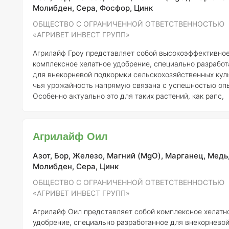
элементам, удобрен
Молибден, Сера, Фосфор, Цинк
ОБЩЕСТВО С ОГРАНИЧЕННОЙ ОТВЕТСТВЕННОСТЬЮ
«АГРИВЕТ ИНВЕСТ ГРУПП»
Агрилайф Гроу представляет собой высокоэффективно
комплексное хелатное удобрение, специально разработ
для внекорневой подкормки сельскохозяйственных куль
чья урожайность напрямую связана с успешностью оп
Особенно актуально это для таких растений, как рапс,
подсолнечник и медоносные культуры, которые требую
тщательного обеспечения микроэлементами. Данное удобрение
быстро и эффективно обеспечивает растения бором (B)
Агрилайф Оил
молибденом (Mo), что особенно важно для таких
требовательных культур, как кукуруза, масличные и пл
Азот, Бор, Железо, Магний (MgO), Марганец, Медь
ягодные раст
Молибден, Сера, Цинк
ОБЩЕСТВО С ОГРАНИЧЕННОЙ ОТВЕТСТВЕННОСТЬЮ
«АГРИВЕТ ИНВЕСТ ГРУПП»
Агрилайф Оил представляет собой комплексное хелатн
удобрение, специально разработанное для внекорнево