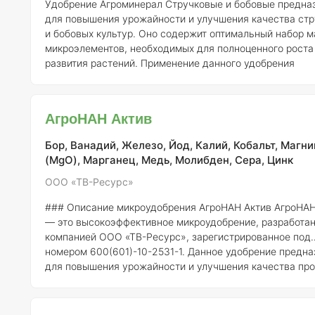
Удобрение Агроминерал Стручковые и бобовые предна
для повышения урожайности и улучшения качества ст
и бобовых культур. Оно содержит оптимальный набор м
микроэлементов, необходимых для полноценного роста
развития растений. Применение данного удобрения
способствует укреплению корневой системы, увеличив
устойчивость к болезням и неблагоприятным погодным
условиям. Агроминерал Стручковые и бобовые активизирует
АгроНАН Актив
процессы фотосинтеза, что в свою очередь приводит к 
высокому накоплению биомассы и улучшению товарных
Бор, Ванадий, Железо, Йод, Калий, Кобальт, Магни
(MgO), Марганец, Медь, Молибден, Сера, Цинк
ООО «ТВ-Ресурс»
### Описание микроудобрения АгроНАН Актив
АгроНАН
— это высокоэффективное микроудобрение, разработа
компанией ООО «ТВ-Ресурс», зарегистрированное под
номером 600(601)-10-2531-1. Данное удобрение предна
для повышения урожайности и улучшения качества пр
сельскохозяйственных культур за счет оптимального
снабжения растений микроэлементами, необходимыми 
роста и развития. ### Состав и концентрация элементов