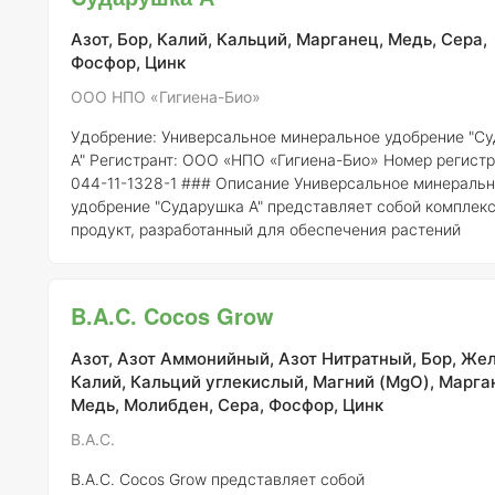
Медь (Cu) – 0,05% - Цинк (
Азот, Бор, Калий, Кальций, Марганец, Медь, Сера,
Фосфор, Цинк
ООО НПО «Гигиена-Био»
Удобрение: Универсальное минеральное удобрение "С
А"
Регистрант:
ООО «НПО «Гигиена-Био»
Номер регистр
044-11-1328-1 ### Описание Универсальное минеральное
удобрение "Сударушка А" представляет собой комплек
продукт, разработанный для обеспечения растений
необходимыми элементами питания в оптимальных проп
Оно предназначено для применения в различных
агрономических условиях и подходит для широкого спе
B.A.C. Cocos Grow
сельскохозяйственных культур. ### Состав элементов Состав
удобрения "Сударушка А" включает в себя следую
Азот, Азот Аммонийный, Азот Нитратный, Бор, Жел
Калий, Кальций углекислый, Магний (MgO), Марга
Медь, Молибден, Сера, Фосфор, Цинк
B.A.C.
B.A.C. Cocos Grow представляет собой