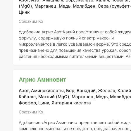
составе, с
(MgO), Марганец, Медь, Молибден, Сера (сульфит-
Цинк
Союзхим Ко
Удобрение Агрис АзотКалий представляет собой жидк
формулу, содержащую полный спектр макро- и
микроэлементов в легко усваиваемой форме. Это сред
предназначено для повышения качества урожая, обес
растения необходимыми питательными веществами. Аз
данном продукте представлен в амидной форме, что
способствует его эффективному усвоению корнями. Кроме
того, в состав удобрения включены поверхностно-акти
Агрис Аминовит
вещества (ПАВ), которые значительно повышают
биологическую активность продукта. Эти компоненты
Азот, Аминокислоты, Бор, Ванадий, Железо, Калий
увеличивают скорость проникновения
Кобальт, Магний (MgO), Марганец, Медь, Молибден
Фосфор, Цинк, Янтарная кислота
Союзхим Ко
Удобрение «Агрис Аминовит» представляет собой жидк
комплексное минеральное средство, предназначенное 