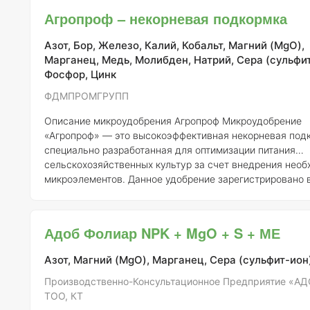
ФДМПРОМГРУПП под регистрационным номером 503-11-
Агропроф – некорневая подкормка
Состав и концентрация элементов
Микроудобрение "Агропроф
Семена" включает в себя ряд жизненно важных микроэ
Азот, Бор, Железо, Калий, Кобальт, Магний (MgO),
Марганец, Медь, Молибден, Натрий, Сера (сульфит
Фосфор, Цинк
ФДМПРОМГРУПП
Описание микроудобрения Агропроф
Микроудобрение
«Агропроф» — это высокоэффективная некорневая под
специально разработанная для оптимизации питания
сельскохозяйственных культур за счет внедрения нео
микроэлементов. Данное удобрение зарегистрировано 
в рамках ФДМПРОМГРУПП под регистрационным номер
11-1973-1. Основной целью применения «Агропроф» явл
устранение дефицита микроэлементов, что способствуе
Адоб Фолиар NPK + MgO + S + МЕ
только росту и развитию растений, но и повышает их
устойчивость к различным стрессовым факторам, таки
Азот, Магний (MgO), Марганец, Сера (сульфит-ион
Производственно-Консультационное Предприятие «АД
ТОО, КТ