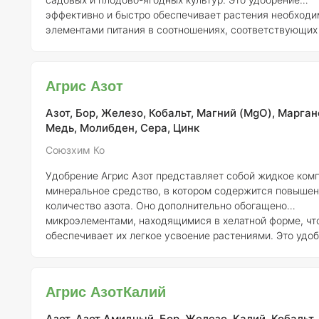
эффективно и быстро обеспечивает растения необход
элементами питания в соотношениях, соответствующих
потребностям. Состав Агрилайф Фрут акцентирует внимание на
таких микроэлементах, как калий (К), железо (Fe), цинк (
марганец (Mn) и бор (B), которые особенно важны для 
Агрис Азот
и плодово-ягодных культур, поскольку они чувствитель
дефициту. Кроме того, формула препарата включает азо
Азот, Бор, Железо, Кобальт, Магний (MgO), Марган
Медь, Молибден, Сера, Цинк
Союзхим Ко
Удобрение Агрис Азот представляет собой жидкое ком
минеральное средство, в котором содержится повыше
количество азота. Оно дополнительно обогащено
микроэлементами, находящимися в хелатной форме, чт
обеспечивает их легкое усвоение растениями. Это удо
эффективно поддерживает рост и развитие культур,
способствуя улучшению их физиологических процессов. Агр
Азот особенно рекомендуется для применения на этапа
Агрис АзотКалий
активного роста растений, когда потребность в азоте
возрастает. Хелатные микроэлементы, присутствующие
Азот, Азот Амидный, Бор, Железо, Калий, Кобальт,