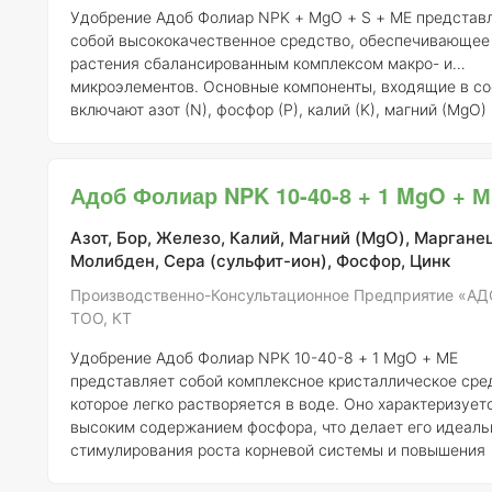
Удобрение Адоб Фолиар NPK + MgO + S + МЕ представ
собой высококачественное средство, обеспечивающее
растения сбалансированным комплексом макро- и
микроэлементов. Основные компоненты, входящие в со
включают азот (N), фосфор (P), калий (K), магний (MgO)
(S), а также микроэлементы, необходимые для оптимал
роста и развития растений. Данное удобрение полностью
растворимо в воде, что обеспечивает его легкое усвое
Адоб Фолиар NPK 10-40-8 + 1 MgO + 
растениями. Это свойство делает Адоб Фолиар особен
эффективным при листовом внесении, позволяя быстро
Азот, Бор, Железо, Калий, Магний (MgO), Марганец
доставлять питательные веществ
Молибден, Сера (сульфит-ион), Фосфор, Цинк
Производственно-Консультационное Предприятие «АД
ТОО, КТ
Удобрение Адоб Фолиар NPK 10-40-8 + 1 MgO + МЕ
представляет собой комплексное кристаллическое сре
которое легко растворяется в воде. Оно характеризует
высоким содержанием фосфора, что делает его идеал
стимулирования роста корневой системы и повышения
урожайности растений. Фосфор, содержащийся в формуле 10-