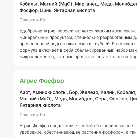
важным элементом, у
Кобальт, Магний (MgO), Марганец, Медь, Молибден
Фосфор, Цинк, Янтарная кислота
Союзхим Ко
Удобрение Агрис Форсаж является жидким комплексн
минеральным продуктом, специально разработанным д
предпосевной подготовки семян и клубней. Его уникал
формула включает в себя сбалансированный набор мак
микроэлементов, которые представлены в хелатной фор
обеспечивает высокую усвояемость питательных веще
растениями. Кроме того, Агрис Форсаж дополнительно
обогащен аминокислотами, которые способствуют улу
Агрис Фосфор
метаболических процессов в растениях, а также гумин
кислотами, которые усиливают структуру почвы и пов
Азот, Аминокислоты, Бор, Железо, Калий, Кобальт,
Магний (MgO), Медь, Молибден, Сера, Фосфор, Ци
Янтарная кислота
Союзхим Ко
Агрис Фосфор представляет собой сбалансированное
удобрение, обеспечивающее растения фосфором, а та