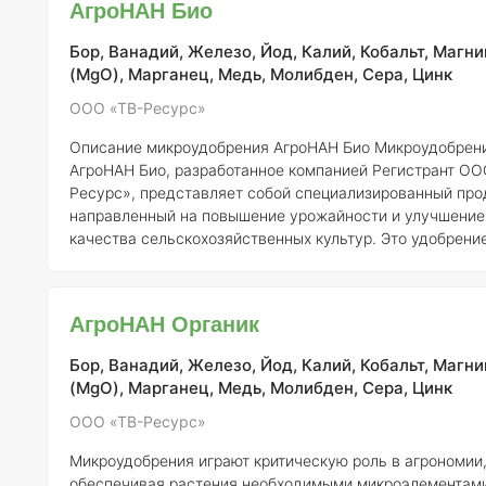
АгроНАН Био
АгроНАН Актив содержит следующие микроэлементы в
определенных концентрациях: - Бор (B) — 0.15% - Медь (Cu) —
Бор, Ванадий, Железо, Йод, Калий, Кобальт, Магни
0.05% - Железо (F
(MgO), Марганец, Медь, Молибден, Сера, Цинк
ООО «ТВ-Ресурс»
Описание микроудобрения АгроНАН Био
Микроудобрение
АгроНАН Био, разработанное компанией Регистрант ОО
Ресурс», представляет собой специализированный про
направленный на повышение урожайности и улучшение
качества сельскохозяйственных культур. Это удобрени
обогащено микроэлементами, необходимыми для полно
роста и развития растений, что делает его особенно
актуальным в условиях, когда в почвах наблюдается д
АгроНАН Органик
этих элементов.
Состав и концентрация элементов
АгроНАН Био
содержит сбалансированное количество м
Бор, Ванадий, Железо, Йод, Калий, Кобальт, Магни
(MgO), Марганец, Медь, Молибден, Сера, Цинк
ООО «ТВ-Ресурс»
Микроудобрения играют критическую роль в агрономии
обеспечивая растения необходимыми микроэлементами