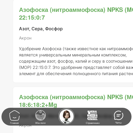
эффективное усвоение корневыми системами растений.
Азофоска (нитроаммофоска) NPKS (M
свойство делает азотосульфат особенно ценным для се
22:15:0:7
хозяйства, так как использование серы в удобрениях
способствует увеличе
Азот, Сера, Фосфор
Акрон
Удобрение Азофоска (также известное как нитроаммоф
является универсальным минеральным комплексом,
содержащим азот, фосфор, калий и серу в соотношени
(MOP) 22:15:0:7. Это удобрение представляет собой ва
элемент для обеспечения полноценного питания растен
как включает все основные макроэлементы в легкоусв
форме. Азот в составе Азофоски способствует активному росту
и развитию растений, улучшая их вегетативную массу.
Азофоска (нитроаммофоска) NPKS (М
играет ключевую роль в формировании корневой систе
18:6:18:2+Mg
способствует цветению, а также созреванию плодов. К
Азот, Калий, Магний (MgO), Сера, Фосфор
Чаты
Главная
Мои поля
Справочники
Акрон