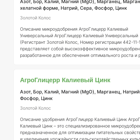
Азот, Бор, Калий, Магний (MgO), Марганец, Марган
(K)
: 15% —
хелатной форме, Натрий, Сера, Фосфор, Цинк
Золотой Колос
Описание микроудобрения АгроГлицерр Калиевый
Универсальный
АгроГлицерр Калиевый Универсальный
(Регистрант Золотой Колос, Номер регистрации 442-11-
представляет собой высокоэффективное микроудобрен
разработанное для обеспечения оптимального роста и 
растений. Основная цель его использования заключает
повышении плодородия почвы и улучшении качества у
Данное удобрение содержит все необходимые элемент
АгроГлицерр Калиевый Цинк
способствующие полноценному питанию растений.
Сос
концентрация элементов:
Состав микроудобрения мож
Азот, Бор, Калий, Магний (MgO), Марганец, Натрий
Фосфор, Цинк
Золотой Колос
Описание удобрения АгроГлицерр Калиевый Цинк
АгроГлицерр
Калиевый Цинк – это специализированное микроудобре
предназначенное для оптимизации питательных свойст
и увеличения урожайности сельскохозяйственных культ