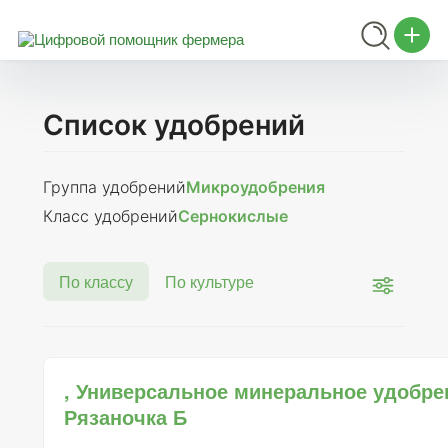
Список удобрений
Группа удобрений
Микроудобрения
Класс удобрений
Сернокислые
По классу
По культуре
, Универсальное минеральное удобре
Рязаночка Б