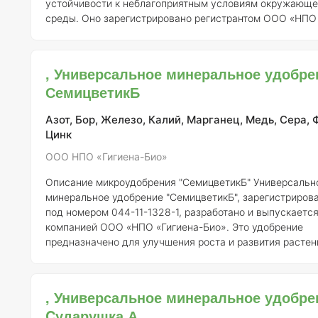
устойчивости к неблагоприятным условиям окружающе
среды. Оно зарегистрировано регистрантом ООО «НПО
«Гигиена-Био» под номером 044-11-1328-1 и является
эффективным средством для применения в различных
агроэкосистемах.
Состав и концентрация элементов
Состав
, Универсальное минеральное удобре
удобрения "Семицветик А" включает в себя основные м
СемицветикБ
микроэлементы, необходимые для полноценного роста 
развития расте
Азот, Бор, Железо, Калий, Марганец, Медь, Сера, 
Цинк
ООО НПО «Гигиена-Био»
Описание микроудобрения "СемицветикБ"
Универсальное
минеральное удобрение "СемицветикБ", зарегистриров
под номером 044-11-1328-1, разработано и выпускаетс
компанией ООО «НПО «Гигиена-Био». Это удобрение
предназначено для улучшения роста и развития растен
счет сбалансированного содержания как макро-, так и
микроэлементов.
Состав и концентрация элементов:
Удобрение
"СемицветикБ" включает в себя следующие ключевые
, Универсальное минеральное удобре
элементы: - Азот (N) – 15% - Фосфор (P2O5) – 10% - Калий (K2O)
Cударушка А
– 15% - Магний (Mg) – 2% - Сера (S) – 3% - Железо (Fe) – 