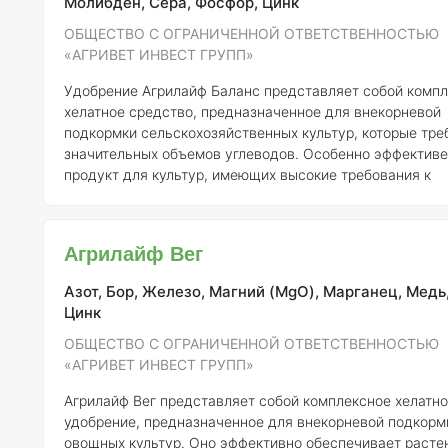
Молибден, Сера, Фосфор, Цинк
ОБЩЕСТВО С ОГРАНИЧЕННОЙ ОТВЕТСТВЕННОСТЬЮ
«АГРИВЕТ ИНВЕСТ ГРУПП»
Удобрение Агрилайф Баланс представляет собой комп
хелатное средство, предназначенное для внекорневой
подкормки сельскохозяйственных культур, которые тре
значительных объемов углеводов. Особенно эффективе
продукт для культур, имеющих высокие требования к
питательным элементам, таких как рапс, сахарная свек
подсолнечник, картофель, виноград, а также различные
плодовые и овощные растения. Агрилайф Баланс быстро и
Агрилайф Вег
эффективно снабжает культуры бором (В) и фосфором (Р
особенно актуально для таких растений, как соя, рапс,
Азот, Бор, Железо, Магний (MgO), Марганец, Медь,
виноград и са
Цинк
ОБЩЕСТВО С ОГРАНИЧЕННОЙ ОТВЕТСТВЕННОСТЬЮ
«АГРИВЕТ ИНВЕСТ ГРУПП»
Агрилайф Вег представляет собой комплексное хелатн
удобрение, предназначенное для внекорневой подкорм
овощных культур. Оно эффективно обеспечивает расте