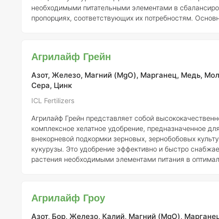
необходимыми питательными элементами в сбалансир
пропорциях, соответствующих их потребностям. Основ
внимание в составе уделяется таким микроэлементам, 
железо (Fe), цинк (Zn), марганец (Mn) и бор (B), посколь
овощные культуры очень чувствительны к их недостатк
Агрилайф Грейн
того, удобрение содержит важные макроэлементы, таки
азот (N), сера (S) и магний (Mg), а также медь (Cu). Удобрение
Азот, Железо, Магний (MgO), Марганец, Медь, Мо
обог
Сера, Цинк
ICL Fertilizers
Агрилайф Грейн представляет собой высококачественн
комплексное хелатное удобрение, предназначенное дл
внекорневой подкормки зерновых, зернобобовых культу
кукурузы. Это удобрение эффективно и быстро снабжа
растения необходимыми элементами питания в оптима
пропорциях, соответствующих их потребностям. Состав
Агрилайф Грейн акцентирует внимание на таких
микроэлементах, как медь (Cu), марганец (Mn) и железо 
Агрилайф Гроу
дефицит которых особенно негативно сказывается на р
зерновых и зернобобовых культур. В дополнение к этим
Азот, Бор, Железо, Калий, Магний (MgO), Марганец