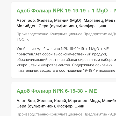
40-8, способствует активному развитию цветков и плод
также улучшает общее состояние растений. Магний (M
Адоб Фолиар NPK 19-19-19 + 1 MgO +
составе удобрения играет ключевую роль в фотосинтет
процессах, а микроэлементы (МЕ) обеспечивают полно
Азот, Бор, Железо, Магний (MgO), Марганец, Медь
питание, что д
Молибден, Сера (сульфит-ион), Фосфор, Цинк
Производственно-Консультационное Предприятие «АД
ТОО, КТ
Удобрение Адоб Фолиар NPK 19-19-19 + 1 MgO + МЕ
представляет собой высококачественный продукт,
обеспечивающий растения сбалансированным набором
микро-, так и макроэлементов. Содержание основных
питательных веществ в соотношении 19-19-19 позволяе
обеспечить полноценное питание на всех стадиях разв
растений. Добавление магния (1 MgO) способствует у
фотосинтетических процессов, что особенно важно для 
Адоб Фолиар NPK 6-15-38 + МЕ
плодоношения. Одной из ключевых особенностей данного
удобрения является его полная растворимость в воде, 
Азот, Бор, Железо, Калий, Марганец, Медь, Молиб
обеспечивает легкость усвоения
Сера (сульфит-ион), Фосфор, Цинк
Производственно-Консультационное Предприятие «АД