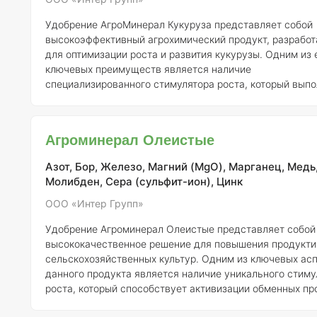
Удобрение АгроМинерал Кукуруза представляет собой
высокоэффективный агрохимический продукт, разрабо
для оптимизации роста и развития кукурузы. Одним из 
ключевых преимуществ является наличие
специализированного стимулятора роста, который выпо
ряд важных функций. Он способствует адаптации расте
различным экологическим условиям, включая экстрем
температуры, нехватку влаги и света, а также обеднен
Агроминерал Олеистые
и загрязнение окружающей среды. Кроме того, удобре
повышает устойчивость кукурузы к болезням и вредите
Азот, Бор, Железо, Магний (MgO), Марганец, Медь
ускоряе
Молибден, Сера (сульфит-ион), Цинк
ООО «Интер Групп»
Удобрение Агроминерал Олеистые представляет собой
высококачественное решение для повышения продукти
сельскохозяйственных культур. Одним из ключевых ас
данного продукта является наличие уникального стиму
роста, который способствует активизации обменных пр
в растениях. Это, в свою очередь, ведет к улучшению 