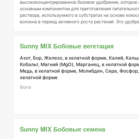
высококонцентрированное базовое удобрение, которое
основным компонентом для приготовления питательног
раствора, используемого в субстратах на основе кокос
волокна в период активного роста растений. Это удобр
идеально подходит для гидропонных систем и помогае
обеспечить растения всеми необходимыми питательны
веществами. Для приготовления питательного раствора
Sunny MIX Бобовые вегетация
необходимо смешать компоненты A и B в равных пропор
Рекомендуемая доза составляет 1 мл удобрения на 250
Азот, Бор, Железо, в хелатной форме, Калий, Каль
воды, что позволяет достичь о
Кобальт, Магний (MgO), Марганец, в хелатной фор
Медь, в хелатной форме, Молибден, Сера, Фосфор,
хелатной форме
Biona
Sunny MIX Бобовые семена