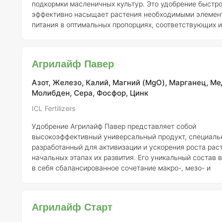
подкормки масленичных культур. Это удобрение быстро
эффективно насыщает растения необходимыми элемен
питания в оптимальных пропорциях, соответствующих и
потребностям. Основное внимание в составе уделено таким
микроэлементам, как железо (Fe), цинк (Zn), марганец (
бор (B), к дефициту которых масличные культуры особе
Агрилайф Павер
чувствительны. Удобрение также включает азот (N), сер
магний (Mg) и молибден (Mo), что способствует компл
Азот, Железо, Калий, Магний (MgO), Марганец, Ме
питанию рас
Молибден, Сера, Фосфор, Цинк
ICL Fertilizers
Удобрение Агрилайф Павер представляет собой
высокоэффективный универсальный продукт, специаль
разработанный для активизации и ускорения роста рас
начальных этапах их развития. Его уникальный состав 
в себя сбалансированное сочетание макро-, мезо- и
микроэлементов, которые играют ключевую роль в
формировании растительных тканей, обеспечивая раст
всем необходимым для полноценного развития. Питательные
Агрилайф Старт
вещества, содержащиеся в удобрении, наносятся на
поверхность семян в процессе обработки, что позволяе