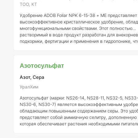
ТОО, КТ
Удобрение ADOB Foliar NPK 6-15-38 + МЕ представляет
высокоэффективное кристаллическое удобрение, обл
многофункциональными свойствами. Этот полностью
растворимый в воде продукт разработан для внекорне
подкормки, фертигации и применения в гидропонике, чт
его идеальным выбором для различных сельскохозяйс
культур, включая овощи, цветы и плодовые растения. Содержит
оптимальное соотношение питательных веществ: 6% азо
Азотосульфат
15% фосфора (P), 38% калия (K), а также микроэлементы
как магний (Mg) и сера (S). Это сочетание обеспечивае
Азот, Сера
растени
УралХим
Азотосульфат (марки: NS26-14, NS28-11, NS32-5, NS33-
NS30-6, NS30-7) является высокоэффективным удобре
обладающим повышенным содержанием серы. Это удо
представляет собой аммиачную селитру, дополненную 
которая обеспечивает растения необходимыми питате
веществами. Сера, содержащаяся в азотосульфате, обладает
хорошей растворимостью в воде, что обеспечивает её