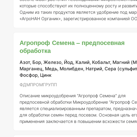
которые способствуют их полноценному росту и развит
Одним из таких продуктов является удобрение под мар
«АгроНАН Органик», зарегистрированное компанией О
Ресурс» под номером 600(601)-10-2531-1. ### Описание
продукта «АгроНАН Органик» — это высококачественное
микроудобрение, разработанное для оптимизации усво
Агропроф Семена – предпосевная
питательных веществ растениями и повышения их
обработка
устойчивости к неблагоприятным условиям окружающе
среды. Данное удобрение содер
Азот, Бор, Железо, Йод, Калий, Кобальт, Магний (M
Марганец, Медь, Молибден, Натрий, Сера (сульфит
Фосфор, Цинк
ФДМПРОМГРУПП
Описание микроудобрения "Агропроф Семена" для
предпосевной обработки
Микроудобрение "Агропроф Семена"
является специализированным препаратом, предназна
для обработки семян перед посевом. Основная цель ег
применения заключается в повышении всхожести семя
улучшении их устойчивости к неблагоприятным услови
окружающей среды. Этот продукт зарегистрирован ком