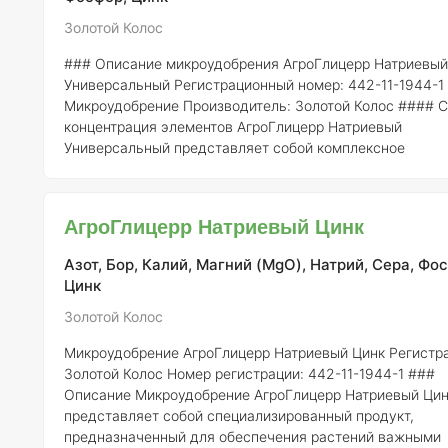
Золотой Колос
### Описание микроудобрения АгроГлицерр Натриевый
Универсальный
Регистрационный номер:
442-11-1944-1
Микроудобрение
Производитель:
Золотой Колос #### Состав и
концентрация элементов АгроГлицерр Натриевый
Универсальный представляет собой комплексное
микроудобрение, содержащее множество важных элем
для роста и развития растений: -
Натрий (Na)
– 2,0% -
Б
0,5% -
Медь (Cu)
– 0,1% -
Цинк (Zn)
– 0,3% -
Марганец (M
АгроГлицерр Натриевый Цинк
0,5% -
Железо (Fe)
– 0,2% -
Молибден (Mo)
– 0,01% Эти
микроэлементы играют важную
Азот, Бор, Калий, Магний (MgO), Натрий, Сера, Фо
Цинк
Золотой Колос
Микроудобрение АгроГлицерр Натриевый Цинк
Регистра
Золотой Колос
Номер регистрации:
442-11-1944-1 ###
Описание Микроудобрение АгроГлицерр Натриевый Цинк
представляет собой специализированный продукт,
предназначенный для обеспечения растений важными