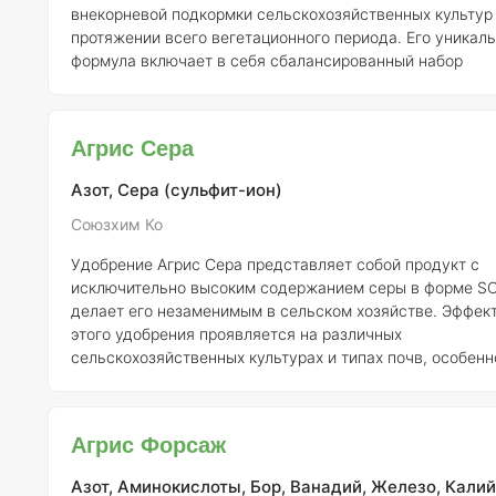
внекорневой подкормки сельскохозяйственных культур
протяжении всего вегетационного периода. Его уникал
формула включает в себя сбалансированный набор
макроэлементов и микроэлементов в хелатной форме, ч
обеспечивает оптимальное усвоение питательных веще
растениями. Основная задача «Агрис Аминовит» заключается в
Агрис Сера
формировании более мощного эпикотиля и сокращении
времени всхожести, что, в свою очередь, способствуе
Азот, Сера (сульфит-ион)
пере
Союзхим Ко
Удобрение Агрис Сера представляет собой продукт с
исключительно высоким содержанием серы в форме SO
делает его незаменимым в сельском хозяйстве. Эффек
этого удобрения проявляется на различных
сельскохозяйственных культурах и типах почв, особенн
критические фазы их роста и развития. Важно отметить,
Агрис Сера рекомендуется применять в комбинации с
растворами минеральных удобрений, микроэлементами
Агрис Форсаж
пестицидами, что позволяет значительно повысить об
эффективность агрономических мероприятий. Сера является
Азот, Аминокислоты, Бор, Ванадий, Железо, Калий