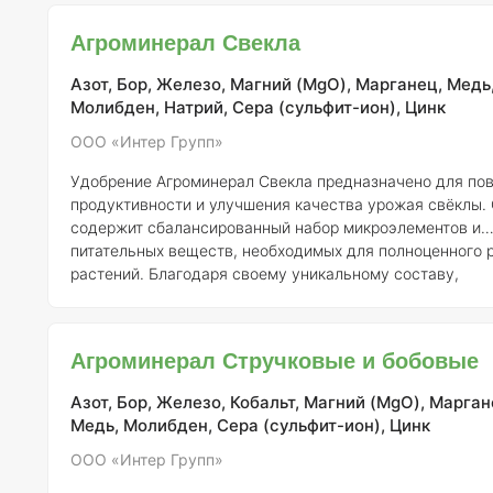
питательных веществ и повышению устойчивости к
неблагоприятным условиям окружающей среды. Агроминерал
Агроминерал Свекла
Олеистые содержит сбалансированный набор макро- и
микроэлементов, необходимых для полноценного питан
Азот, Бор, Железо, Магний (MgO), Марганец, Медь
Молибден, Натрий, Сера (сульфит-ион), Цинк
ООО «Интер Групп»
Удобрение Агроминерал Свекла предназначено для по
продуктивности и улучшения качества урожая свёклы.
содержит сбалансированный набор микроэлементов и
питательных веществ, необходимых для полноценного 
растений. Благодаря своему уникальному составу,
Агроминерал Свекла обеспечивает активное усвоение в
питательных веществ корневыми системами, что особе
важно в условиях различных климатических факторов.
Агроминерал Стручковые и бобовые
Применение этого удобрения способствует укреплению
иммунитета растений, делает их более устойчивыми к
Азот, Бор, Железо, Кобальт, Магний (MgO), Марган
болезням и не
Медь, Молибден, Сера (сульфит-ион), Цинк
ООО «Интер Групп»