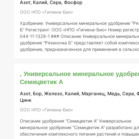
Азот, Калий, Сера, Фосфор
ООО НПО «Гигиена-Био»
Удобрение: Универсальное минеральное удобрение "Ря
Б"
Регистрант:
ООО «НПО «Гигиена-Био»
Номер регистр
044-11-1328-1 ### Описание Универсальное минеральное
удобрение "Рязаночка Б" представляет собой комплекс
удобрение, предназначенное для применения в сельск
хозяйстве. Оно разработано с целью улучшения плодо
почвы и повышения урожайности сельскохозяйственны
культур. Удобрение содержит сбалансированный набор
, Универсальное минеральное удобре
и микроэлементов, что делает его подходящим для шир
Семицветик А
спектра культур. ### Состав элементо
Азот, Бор, Железо, Калий, Марганец, Медь, Сера, 
Цинк
ООО НПО «Гигиена-Био»
Описание удобрения "Семицветик А"
Универсальное
минеральное удобрение "Семицветик А" разработано д
обеспечения комплексного питания растений и повыше