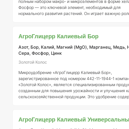
полным набором макро- и микроэлементов в форме хел
Фосфор — это ключевой элемент, необходимый для
нормального развития растений. Он играет важную рол
увеличении морозо- и засухоустойчивости, а также уч
в синтезе аденозинтрифосфата (АТФ) и аденозиндифос
(АДФ), что критично для энергетических процессов в кл
АгроГлицерр Калиевый Бор
Кроме того, фосфор способствует активному росту и р
корневой системы, а также формированию генеративны
Азот, Бор, Калий, Магний (MgO), Марганец, Медь, 
органов
Сера, Фосфор, Цинк
Золотой Колос
Микроудобрение «АгроГлицерр Калиевый Бор»,
зарегистрированное под номером 442-11-1944-1 компа
«Золотой Колос», является специализированным проду
созданным для повышения урожайности и улучшения к
сельскохозяйственной продукции. Это удобрение соде
необходимые микроэлементы, которые способствуют
нормальному росту и развитию растений, что делает ег
важным компонентом в системе питания растений. ### Состав
АгроГлицерр Калиевый Универсальн
и концентрация элементов В удобрении «АгроГлицерр Калиевый
Бор» присутствуют следующие ключевые элементы: -
К