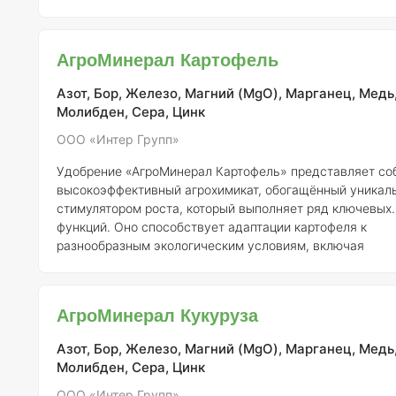
микроэлементами, особенно цинком. Цинк является кл
элементом, необходимым для фотосинтеза, синтеза бел
активации ферментов, играющих важную роль в норма
АгроМинерал Картофель
росте и развитии растений. Данный продукт помогает
предотвратить дефицит цинка, что может вызвать хлоро
Азот, Бор, Железо, Магний (MgO), Марганец, Медь
Молибден, Сера, Цинк
ООО «Интер Групп»
Удобрение «АгроМинерал Картофель» представляет со
высокоэффективный агрохимикат, обогащённый уникал
стимулятором роста, который выполняет ряд ключевых
функций. Оно способствует адаптации картофеля к
разнообразным экологическим условиям, включая
экстремальные температуры, дефицит влаги и кислород
также негативное влияние загрязнённой среды. Испол
данного удобрения повышает устойчивость растений к
АгроМинерал Кукуруза
болезням и вредителям, ускоряет их рост, а также
способствует активному формированию корневой сист
Азот, Бор, Железо, Магний (MgO), Марганец, Медь
увеличению зелёной массы.
Молибден, Сера, Цинк
ООО «Интер Групп»