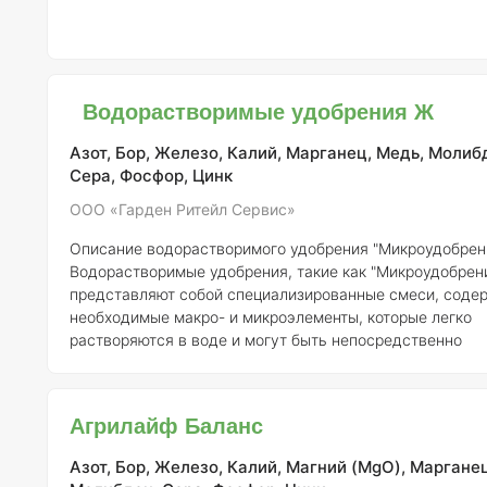
Водорастворимые удобрения Ж
Азот, Бор, Железо, Калий, Марганец, Медь, Молиб
Сера, Фосфор, Цинк
ООО «Гарден Ритейл Сервис»
Описание водорастворимого удобрения "Микроудобрен
Водорастворимые удобрения, такие как "Микроудобрени
представляют собой специализированные смеси, сод
необходимые макро- и микроэлементы, которые легко
растворяются в воде и могут быть непосредственно
использованы для подкормки растений. Это делает их 
удобными для применения в системах капельного орош
других методах fertigation (подкормка через полив).
Рег
Агрилайф Баланс
ООО «Гарден Ритейл Сервис»
Номер регистрации:
327-
Состав элементов:
Состав
Азот, Бор, Железо, Калий, Магний (MgO), Марганец