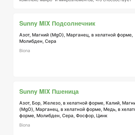
повышению как урожайности, так и качества плодов ви
Состав удобрения включает: - Органические кислоты – 25 г/л -
Аминокислоты – 25 г/л - Стимуляторы роста и иммуните
Sunny MIX Подсолнечник
растений – 10 г/л - Прилипатель, сурфактанты и гумект
Sunny MIX Виноград относится к удобрениям третьего
Азот, Магний (MgO), Марганец, в хелатной форме,
поколения и включает
Молибден, Сера
Biona
Sunny MIX Пшеница
Азот, Бор, Железо, в хелатной форме, Калий, Магн
(MgO), Марганец, в хелатной форме, Медь, в хелат
форме, Молибден, Сера, Фосфор, Цинк
Biona