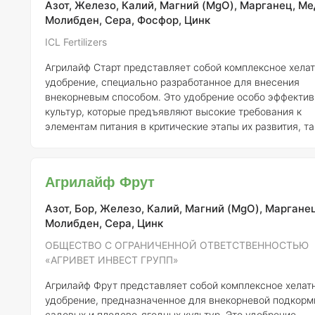
Азот, Железо, Калий, Магний (MgO), Марганец, Ме
эффективно усваива
Молибден, Сера, Фосфор, Цинк
ICL Fertilizers
Агрилайф Старт представляет собой комплексное хела
удобрение, специально разработанное для внесения
внекорневым способом. Это удобрение особо эффектив
культур, которые предъявляют высокие требования к
элементам питания в критические этапы их развития, та
кукуруза, соя и сорго. Данный продукт быстро и эффективно
обеспечивает растения необходимым цинком (Zn), что
особенно важно для упомянутых культур. Кроме того, с
Агрилайф Фрут
удобрения включает такие жизненно важные макро- и
микроэлементы, как азот (N), фосфор (P), калий (K), сера
Азот, Бор, Железо, Калий, Магний (MgO), Марганец
магний (Mg), же
Молибден, Сера, Цинк
ОБЩЕСТВО С ОГРАНИЧЕННОЙ ОТВЕТСТВЕННОСТЬЮ
«АГРИВЕТ ИНВЕСТ ГРУПП»
Агрилайф Фрут представляет собой комплексное хелат
удобрение, предназначенное для внекорневой подкорм
садовых и плодово-ягодных культур. Это удобрение