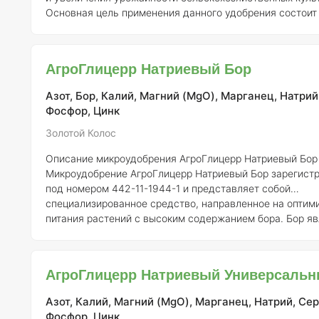
Основная цель применения данного удобрения состоит 
чтобы обеспечить растения жизненно важными
микроэлементами, среди которых цинк и калий, которые
ключевую роль в физиологических процессах, таких как
АгроГлицерр Натриевый Бор
фотосинтез, синтез белков и обмен веществ. ### Состав
элементов и их концентрация Состав удобрения вкл
Азот, Бор, Калий, Магний (MgO), Марганец, Натрий
Фосфор, Цинк
Золотой Колос
Описание микроудобрения АгроГлицерр Натриевый Бор
Микроудобрение АгроГлицерр Натриевый Бор зарегист
под номером 442-11-1944-1 и представляет собой
специализированное средство, направленное на оптим
питания растений с высоким содержанием бора. Бор я
ключевым микроэлементом, необходимым для нормаль
роста и развития растений, особенно в критические фаз
как цветение и формирование плодов.
Состав и концен
АгроГлицерр Натриевый Универсаль
элементов:
АгроГлицерр Натриевый Бор включает в себя
следующие основные компоненты: 1. Бор (B) — 10
Азот, Калий, Магний (MgO), Марганец, Натрий, Сер
Фосфор, Цинк