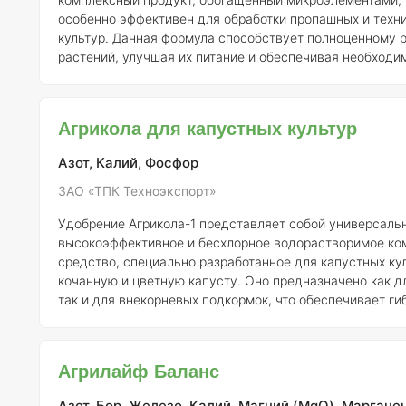
особенно эффективен для обработки пропашных и техн
культур. Данная формула способствует полноценному 
растений, улучшая их питание и обеспечивая необход
для роста. Технология применения этого удобрения включает
подкормку растений путем полива или опрыскивания. "
Комплекс" можно использовать с различными системам
Агрикола для капустных культур
такими как капельный полив, орошение и традиционный
Наилучшие резу
Азот, Калий, Фосфор
ЗАО «ТПК Техноэкспорт»
Удобрение Агрикола-1 представляет собой универсальн
высокоэффективное и бесхлорное водорастворимое ко
средство, специально разработанное для капустных ку
кочанную и цветную капусту. Оно предназначено как д
так и для внекорневых подкормок, что обеспечивает ги
использовании и позволяет повысить эффективность п
растений. Состав удобрения включает элементы, которые легко
усваиваются растениями, что способствует быстрому 
Агрилайф Баланс
росту. Регулярные подкормки с использованием Агрико
Азот, Бор, Железо, Калий, Магний (MgO), Марганец