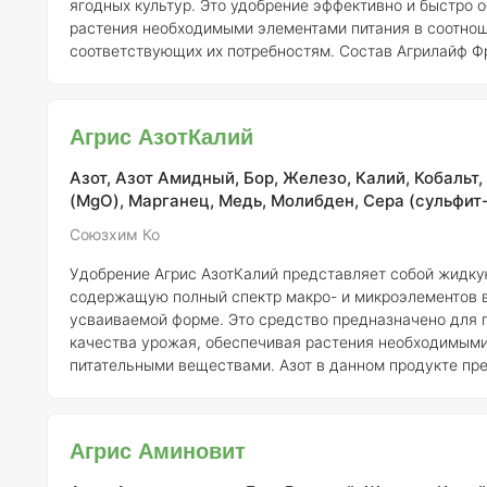
ягодных культур. Это удобрение эффективно и быстро 
растения необходимыми элементами питания в соотнош
соответствующих их потребностям. Состав Агрилайф Фрут
акцентирует внимание на таких микроэлементах, как кал
железо (Fe), цинк (Zn), марганец (Mn) и бор (B), которы
важны для садовых и плодово-ягодных культур, поскол
Агрис АзотКалий
чувствительны к их дефициту. Кроме того, формула пре
включает азот (N),
Азот, Азот Амидный, Бор, Железо, Калий, Кобальт,
(MgO), Марганец, Медь, Молибден, Сера (сульфит-
Союзхим Ко
Удобрение Агрис АзотКалий представляет собой жидку
содержащую полный спектр макро- и микроэлементов в
усваиваемой форме. Это средство предназначено для
качества урожая, обеспечивая растения необходимым
питательными веществами. Азот в данном продукте пр
амидной форме, что способствует его эффективному у
корнями. Кроме того, в состав удобрения включены поверхностно-
активные вещества (ПАВ), которые значительно повыш
Агрис Аминовит
биологическую активность продукта. Эти компоненты 
скорость проникновения