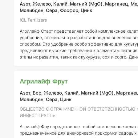
Азот, Железо, Калий, Магний (MgO), Марганец, Ме
Молибден, Сера, Фосфор, Цинк
ICL Fertilizers
Агрилайф Старт представляет собой комплексное хела
удобрение, специально разработанное для внесения в
способом. Это удобрение особо эффективно для культу
предъявляют высокие требования к элементам питания 
этапы их развития, таких как кукуруза, соя и сорго. Данный продукт
быстро и эффективно обеспечивает растения необход
(Zn), что особенно важно для упомянутых культур. Кром
удобрения включает такие жизненно важные макро- и
Агрилайф Фрут
микроэлементы, как азот (N), фосфор (P), калий (K), сер
(Mg), же
Азот, Бор, Железо, Калий, Магний (MgO), Марганец
Молибден, Сера, Цинк
ОБЩЕСТВО С ОГРАНИЧЕННОЙ ОТВЕТСТВЕННОСТЬЮ 
ИНВЕСТ ГРУПП»
Агрилайф Фрут представляет собой комплексное хелат
предназначенное для внекорневой подкормки садовых 