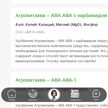
расплав солей метафосфорной кислоты, что обеспечива
уникальные свойства. Состав удобрения тщательно сбалансирован
по всем ключевым элементам, необходимым для роста 
Агровитаква – АВА АВА с карбамидом
имеет низкую гигроскопичность и характеризуется ост
Азот, Калий, Кальций, Магний (MgO), Фосфор
ООО «ВИТА-АВА»
Удобрение Агровитаква – АВА АВА с карбамидом предс
высококачественное комплексное средство, содержащ
необходимые для полноценного питания растений. Это 
содержит хлора и способствует активизации роста поч
микроорганизмов. Основу препарата составляет
высокотемпературный закаленный расплав солей мета
кислоты, что делает его высокоэффективным в различн
Состав удобрения тщательно сбалансирован по основ
Агровитаква – АВА АВА-1
питания, что позволяет обеспечить растения необходи
веществам
Калий, Кальций, Магний (MgO), Фосфор
ООО «ВИТА-АВА»
Чаты
Главная
Мои поля
Справочники
Удобрение Агровитаква – АВА АВА-1 представляет собо