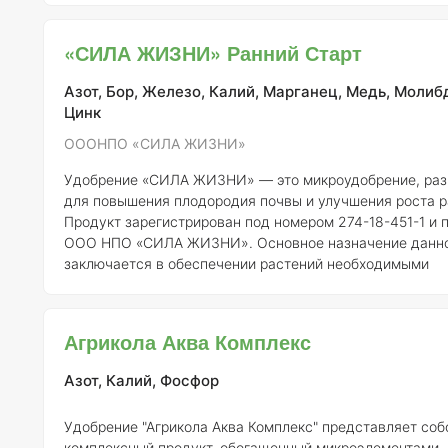
заключается в усилении роста корневой системы, что, 
очередь, способствует улучшению общего состояния р
«СИЛА ЖИЗНИ» Ранний Старт
повышению их устойчивости к стрессовым условиям.
С
концентрация эле
Азот, Бор, Железо, Калий, Марганец, Медь, Молиб
Цинк
ОООНПО «СИЛА ЖИЗНИ»
Удобрение «СИЛА ЖИЗНИ» — это микроудобрение, раз
для повышения плодородия почвы и улучшения роста р
Продукт зарегистрирован под номером 274-18-451-1 и 
ООО НПО «СИЛА ЖИЗНИ». Основное назначение данно
заключается в обеспечении растений необходимыми
микроэлементами, что способствует их здоровому разв
повышенной урожайности. ### Состав Микроудобрение «СИЛА
ЖИЗНИ» содержит следующие элементы: 1.
Азот (N)
— 
Агрикола Аква Комплекс
(P)
— 1% 3.
Калий (K)
— 1% 4.
Микроэлементы
: - Железо (Fe) — 0,1% -
Маргане
Азот, Калий, Фосфор
Удобрение "Агрикола Аква Комплекс" представляет соб
комплексный продукт, обогащенный микроэлементами, 