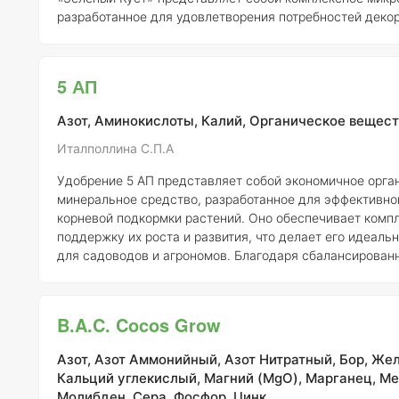
разработанное для удовлетворения потребностей деко
кустарников и многолетних растений в открытом грунте
способствует улучшению роста, цветения и общего со
растений, а также повышает их устойчивость к неблаг
5 АП
условиям окружающей ср
Азот, Аминокислоты, Калий, Органическое вещест
Италполлина С.П.А
Удобрение 5 АП представляет собой экономичное орга
минеральное средство, разработанное для эффективно
корневой подкормки растений. Оно обеспечивает комп
поддержку их роста и развития, что делает его идеал
для садоводов и агрономов. Благодаря сбалансированному составу,
удобрение 5 АП способствует улучшению усвоения пит
веществ и повышает устойчивость растений к стрессо
Это удобрение прекрасно дополняет минеральные удоб
B.A.C. Cocos Grow
средства защиты растений (СЗР) и микробиологические
что п
Азот, Азот Аммонийный, Азот Нитратный, Бор, Жел
Кальций углекислый, Магний (MgO), Марганец, Ме
Молибден, Сера, Фосфор, Цинк