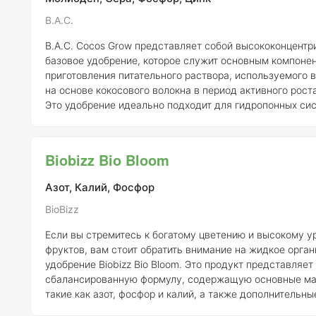
B.A.C.
B.A.C. Cocos Grow представляет собой высококонцентр
базовое удобрение, которое служит основным компоне
приготовления питательного раствора, используемого в
на основе кокосового волокна в период активного рост
Это удобрение идеально подходит для гидропонных сис
помогает обеспечить растения всеми необходимыми п
веществами. Для приготовления питательного раствора необходимо
смешать компоненты A и B в равных пропорциях. Реко
Biobizz Bio Bloom
составляет 1 мл удобрения на 250 мл воды, что позвол
Азот, Калий, Фосфор
BioBizz
Если вы стремитесь к богатому цветению и высокому 
фруктов, вам стоит обратить внимание на жидкое орга
удобрение Biobizz Bio Bloom. Это продукт представляет
сбалансированную формулу, содержащую основные ма
такие как азот, фосфор и калий, а также дополнительн
— энзимы и аминокислоты, которые способствуют опт