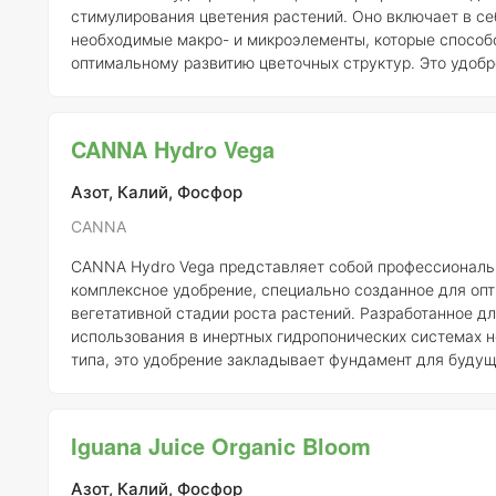
стимулирования цветения растений. Оно включает в се
необходимые макро- и микроэлементы, которые способ
оптимальному развитию цветочных структур. Это удоб
идеально подходит для использования в системах пер
затопления и гидропонных установках, таких как систе
типа и техника питательного слоя. Применение Aqua Flores не требует
CANNA Hydro Vega
специальных навыков благодаря своей простоте. Удоб
обладает высокой растворимост
Азот, Калий, Фосфор
CANNA
CANNA Hydro Vega представляет собой профессиональ
комплексное удобрение, специально созданное для оп
вегетативной стадии роста растений. Разработанное д
использования в инертных гидропонических системах 
типа, это удобрение закладывает фундамент для будущ
начиная с первых этапов вегетации. Использование CANNA Hydro
Vega способствует развитию мощной корневой системы
боковых побегов, что, в свою очередь, ведет к энергич
Iguana Juice Organic Bloom
здоровому развитию растительности. Препарат содерж
необходимые макро- и микро
Азот, Калий, Фосфор