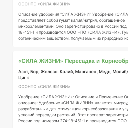
ОООНПО «СИЛА ЖИЗНИ»
Описание удобрения "СИЛА ЖИЗНИ"
Удобрение «СИЛА ЖИЗНИ»
представляет собой гумат калия/натрия, обогащенное
микроэлементами. Оно зарегистрировано в России под
18-451-1 и производится ООО НПО «СИЛА ЖИЗНИ». Гум
органическим веществом, получаемым из природных ис
таких как торф, и обладает высокой биоактивностью. В
микроэлементами, это удобрение улучшает питательны
почвы и способствует росту растений.
Состав и концен
«СИЛА ЖИЗНИ» Пересадка и Корнеобр
элементов
Состав удобрения может варьироваться, однако в общем
виде
Азот, Бор, Железо, Калий, Марганец, Медь, Молиб
Цинк
ОООНПО «СИЛА ЖИЗНИ»
Удобрение «СИЛА ЖИЗНИ»: Описание и Применение
О
описание:
Удобрение «СИЛА ЖИЗНИ» является микроу
разработанным для стимуляции корнеобразования и ул
условий пересадки растений. Этот препарат зарегистри
России под номером 274-18-451-1 и производится ОО
ЖИЗНИ». Основная цель использования данного удобр