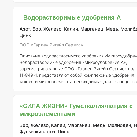
системах капельного орошения и других методах fertiga
(подкормка через полив).
Регистрант:
ООО «Гарден Рит
Водорастворимые удобрения А
Номер регистрации:
327-11-849-1
Состав элементов:
Со
Азот, Бор, Железо, Калий, Марганец, Медь, Молиб
Цинк
ООО «Гарден Ритейл Сервис»
Описание водорастворимого удобрения «Микроудобрен
Водорастворимые удобрения «Микроудобрения А»,
зарегистрированные ООО «Гарден Ритейл Сервис» под
11-849-1, представляют собой комплексные удобрения
макро- и микроэлементы, необходимые для полноценно
растений. Эти удобрения предназначены для растворен
последующего применения в орошении, что обеспечив
усвояемость питательных веществ.
Состав и концентр
«СИЛА ЖИЗНИ» Гуматкалия/натрия с
Состав водорастворимого удобрения может варьироват
микроэлементами
Бор, Железо, Калий, Марганец, Медь, Молибден, Н
Фульвокислоты, Цинк