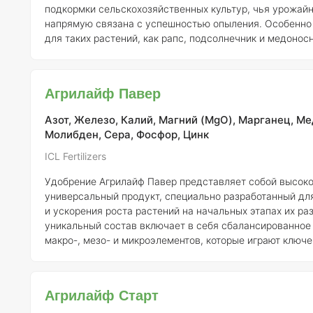
подкормки сельскохозяйственных культур, чья урожай
напрямую связана с успешностью опыления. Особенно 
для таких растений, как рапс, подсолнечник и медонос
которые требуют тщательного обеспечения микроэлементами
удобрение быстро и эффективно обеспечивает растения
молибденом (Mo), что особенно важно для таких требо
Агрилайф Павер
культур, как кукуруза, масличные и плодо-ягодные рас
Азот, Железо, Калий, Магний (MgO), Марганец, Ме
Молибден, Сера, Фосфор, Цинк
ICL Fertilizers
Удобрение Агрилайф Павер представляет собой высок
универсальный продукт, специально разработанный дл
и ускорения роста растений на начальных этапах их раз
уникальный состав включает в себя сбалансированное
макро-, мезо- и микроэлементов, которые играют ключе
формировании растительных тканей, обеспечивая раст
необходимым для полноценного развития. Питательные вещества,
содержащиеся в удобрении, наносятся на поверхность
Агрилайф Старт
процессе обработки, что позволяет им эффективно усв