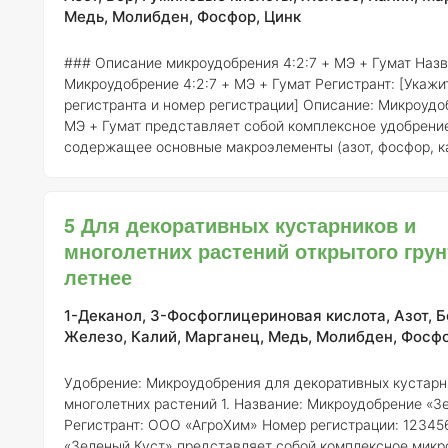
Медь, Молибден, Фосфор, Цинк
### Описание микроудобрения 4:2:7 + МЭ + Гумат
Назв
Микроудобрение 4:2:7 + МЭ + Гумат
Регистрант:
[Укажи
регистранта и номер регистрации]
Описание:
Микроудоб
МЭ + Гумат представляет собой комплексное удобрени
содержащее основные макроэлементы (азот, фосфор, к
соотношении 4:2:7, а также микроэлементы (МЭ) и гум
вещества. Данное удобрение предназначено для улучш
развития бромелиевых растений, обеспечивая их необ
5 Для декоративных кустарников и
питательными веществами.
Состав элементов:
- Азот (N
многолетних растений открытого грун
Фосфо
летнее
1-Деканол, 3-Фосфоглицериновая кислота, Азот, Б
Железо, Калий, Марганец, Медь, Молибден, Фосфо
Удобрение: Микроудобрения для декоративных кустарн
многолетних растений
1. Название: Микроудобрение «З
Регистрант:
ООО «АгроХим»
Номер регистрации:
12345
«Зеленый Куст» представляет собой комплексное микр