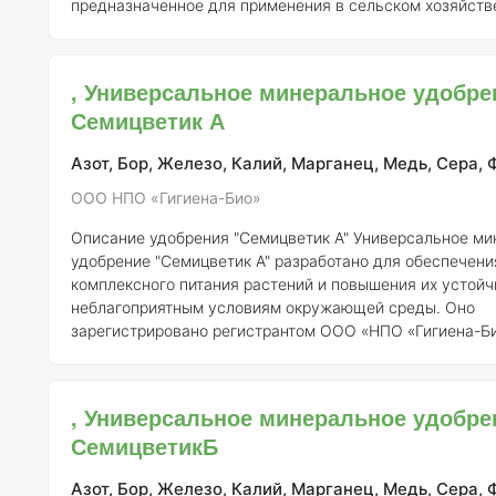
предназначенное для применения в сельском хозяйств
разработано с целью улучшения плодородия почвы и 
урожайности сельскохозяйственных культур. Удобрени
сбалансированный набор макро- и микроэлементов, что
, Универсальное минеральное удобре
подходящим для широкого спектра
Семицветик А
Азот, Бор, Железо, Калий, Марганец, Медь, Сера, 
ООО НПО «Гигиена-Био»
Описание удобрения "Семицветик А"
Универсальное минеральное
удобрение "Семицветик А" разработано для обеспечени
комплексного питания растений и повышения их устойч
неблагоприятным условиям окружающей среды. Оно
зарегистрировано регистрантом ООО «НПО «Гигиена-Б
номером 044-11-1328-1 и является эффективным средс
применения в различных агроэкосистемах.
Состав и ко
элементов
Состав удобрения "Семицветик А" включает в себя
, Универсальное минеральное удобре
основные макро- и микроэлементы, необходимые для п
СемицветикБ
роста и развития расте
Азот, Бор, Железо, Калий, Марганец, Медь, Сера, 