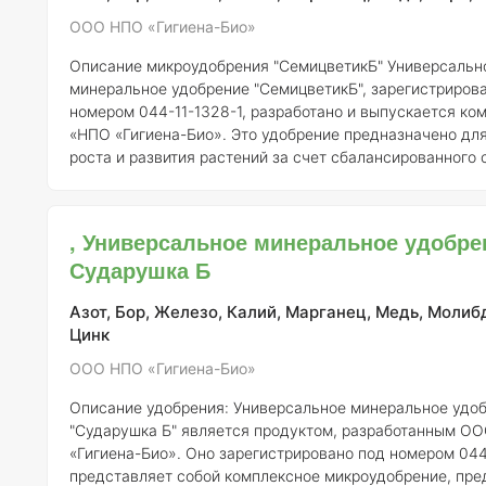
ООО НПО «Гигиена-Био»
Описание микроудобрения "СемицветикБ"
Универсальное
минеральное удобрение "СемицветикБ", зарегистриров
номером 044-11-1328-1, разработано и выпускается к
«НПО «Гигиена-Био». Это удобрение предназначено дл
роста и развития растений за счет сбалансированного
как макро-, так и микроэлементов.
Состав и концентрац
Удобрение "СемицветикБ" включает в себя следующие
элементы: - Азот (N) – 15% - Фосфор (P2O5) – 10% - Калий (K2O) – 15%
, Универсальное минеральное удобре
- Магний (Mg) – 2% - Сера (S) – 3% - Железо (Fe) – 0,1% 
Сударушка Б
0,05% - Цинк (
Азот, Бор, Железо, Калий, Марганец, Медь, Молиб
Цинк
ООО НПО «Гигиена-Био»
Описание удобрения:
Универсальное минеральное удобрение
"Сударушка Б" является продуктом, разработанным О
«Гигиена-Био». Оно зарегистрировано под номером 044
представляет собой комплексное микроудобрение, пре