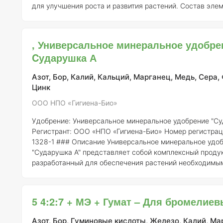
для улучшения роста и развития растений.
Состав элем
"Сударушка Б" включает в себя ряд необходимых питат
элементов, включая: - Азот (N) - способствует росту вегетативной
массы. - Фосфор (P) - важен для корнеобразования и цв
, Универсальное минеральное удобре
Калий (K) - укрепляет растения и повышает их устойчив
Cударушка А
заболев
Азот, Бор, Калий, Кальций, Марганец, Медь, Сера,
Цинк
ООО НПО «Гигиена-Био»
Удобрение: Универсальное минеральное удобрение "Су
Регистрант:
ООО «НПО «Гигиена-Био»
Номер регистрац
1328-1 ### Описание Универсальное минеральное удобрение
"Сударушка А" представляет собой комплексный продук
разработанный для обеспечения растений необходимы
питания в оптимальных пропорциях. Оно предназначено
применения в различных агрономических условиях и по
широкого спектра сельскохозяйственных культур. ### Состав
5 4:2:7 + МЭ + Гумат – Для бромелие
элементов Состав удобрения "Сударушка А" включает 
Азот, Бор, Гуминовые кислоты, Железо, Калий, Ма