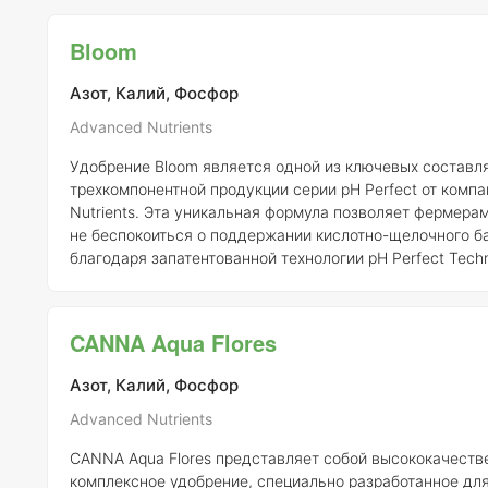
взаимодействию с почвой. Biobizz Bio Bloom также включает в себя
микроэлементы и растительные гормоны, которые укреп
Bloom
способствуют активному развитию цветов. Удобство и
Biobizz Bio Bloom з
Азот, Калий, Фосфор
Advanced Nutrients
Удобрение Bloom является одной из ключевых состав
трехкомпонентной продукции серии pH Perfect от комп
Nutrients. Эта уникальная формула позволяет фермера
не беспокоиться о поддержании кислотно-щелочного б
благодаря запатентованной технологии pH Perfect Techn
которая обеспечивает автоматическое высвобождение 
оптимизации условий роста растений. Важно отметить, что для
достижения максимальной эффективности технологии p
CANNA Aqua Flores
необходимо использовать только добавки и бустеры, 
компанией Advanced Nutrients. Удобрени
Азот, Калий, Фосфор
Advanced Nutrients
CANNA Aqua Flores представляет собой высококачеств
комплексное удобрение, специально разработанное дл