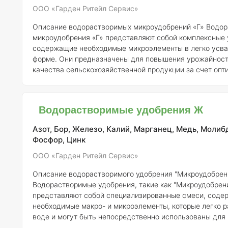
ООО «Гарден Ритейл Сервис»
Описание водорастворимых микроудобрений «Г»
Водорастворимые
микроудобрения «Г» представляют собой комплексные 
содержащие необходимые микроэлементы в легко усв
форме. Они предназначены для повышения урожайност
качества сельскохозяйственной продукции за счет опт
питания растений.
Состав и концентрация элементов:
Состав
водорастворимых микроудобрений «Г» может варьиров
зависимости от конкретной формулы, но обычно они вк
Водорастворимые удобрения Ж
следующие микроэлементы: 1.
Бор (B)
– 0,1-0,2% 2.
Азот, Бор, Железо, Калий, Марганец, Медь, Молиб
Фосфор, Цинк
ООО «Гарден Ритейл Сервис»
Описание водорастворимого удобрения "Микроудобрен
Водорастворимые удобрения, такие как "Микроудобрени
представляют собой специализированные смеси, сод
необходимые макро- и микроэлементы, которые легко р
воде и могут быть непосредственно использованы для
растений. Это делает их особенно удобными для приме