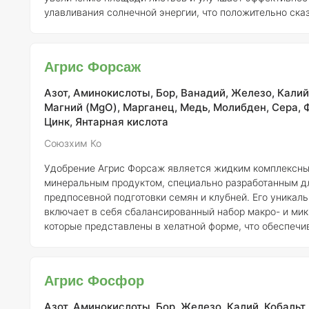
улавливания солнечной энергии, что положительно ска
фотосинтетических процессах. Благодаря этому, «Агри
поддерживает тургор листьев и нормализует водный об
ведет к повышению устойчивости растений к засухе и 
Агрис Форсаж
Кроме того, данное удобрение усиливает поглощение п
вещес
Азот, Аминокислоты, Бор, Ванадий, Железо, Калий,
Магний (MgO), Марганец, Медь, Молибден, Сера, 
Цинк, Янтарная кислота
Союзхим Ко
Удобрение Агрис Форсаж является жидким комплексн
минеральным продуктом, специально разработанным д
предпосевной подготовки семян и клубней. Его уникал
включает в себя сбалансированный набор макро- и ми
которые представлены в хелатной форме, что обеспеч
усвояемость питательных веществ растениями. Кроме того, Агрис
Форсаж дополнительно обогащен аминокислотами, кот
способствуют улучшению метаболических процессов в 
Агрис Фосфор
также гуминовыми кислотами, которые усиливают стру
повышают
Азот, Аминокислоты, Бор, Железо, Калий, Кобальт