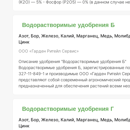
(K2O) — 5% - Фосфор (P2O5) — 0% (в данном случае не
но важно учитывать при планировании внесения) Таким образом,
данное удобрение можно охарактеризовать как азотно-
делает его особенно полезным для различных сельско
Водорастворимые удобрения Б
культур, требующих повышенного уровня э
Азот, Бор, Железо, Калий, Марганец, Медь, Молиб
Цинк
ООО «Гарден Ритейл Сервис»
Описание удобрения "Водорастворимые удобрения Б"
Водорастворимые удобрения Б, зарегистрированные п
327-11-849-1 и производимые ООО «Гарден Ритейл Сер
представляют собой современный агрономический прод
предназначенный для обеспечения растений всеми не
макро- и микроэлементами в доступной для усвоения ф
удобрения являются важным инструментом для повыш
урожайности и улучшения качества сельскохозяйствен
Водорастворимые удобрения Г
продукции.
Состав элементов с концентрацией:
Водорастворимые
удобрения обычно содержат с
Азот, Бор, Железо, Калий, Марганец, Медь, Молиб
Цинк