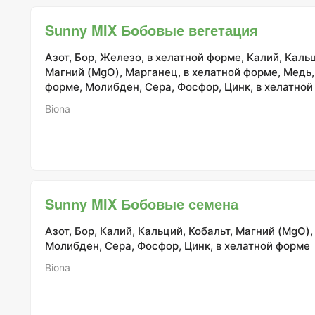
также значительно увеличивает общий урожай, позвол
полностью раскрыть свой потенциал. Рекомендуется начинать
Sunny MIX Бобовые вегетация
использование Overdrive за три недели до предполага
урожая. Важно, чтобы его
Азот, Бор, Железо, в хелатной форме, Калий, Кальц
Магний (MgO), Марганец, в хелатной форме, Медь,
форме, Молибден, Сера, Фосфор, Цинк, в хелатно
Biona
Sunny MIX Бобовые семена
Азот, Бор, Калий, Кальций, Кобальт, Магний (MgO)
Молибден, Сера, Фосфор, Цинк, в хелатной форме
Biona