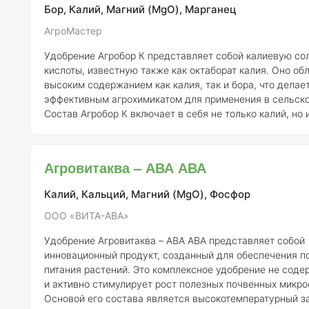
большинстве случаев о
Бор, Калий, Магний (MgO), Марганец
АгроМастер
Удобрение Агробор К представляет собой калиевую со
кислоты, известную также как октаборат калия. Оно об
высоким содержанием как калия, так и бора, что делает
эффективным агрохимикатом для применения в сельско
Состав Агробор К включает в себя не только калий, но и
марганец, которые играют важную роль в стимуляции у
обмена. Эти элементы значительно повышают результа
подкормок сельскохозяйственных культур, способству
Агровитаква – АВА АВА
содержания сахаров в плодах. Это особенно актуально
Калий, Кальций, Магний (MgO), Фосфор
ООО «ВИТА-АВА»
Удобрение Агровитаква – АВА АВА представляет собой
инновационный продукт, созданный для обеспечения п
питания растений. Это комплексное удобрение не соде
и активно стимулирует рост полезных почвенных микро
Основой его состава является высокотемпературный з