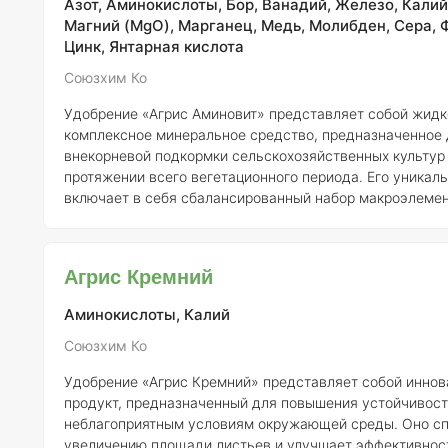
Азот, Аминокислоты, Бор, Ванадий, Железо, Калий,
Магний (MgO), Марганец, Медь, Молибден, Сера, 
Цинк, Янтарная кислота
Союзхим Ко
Удобрение «Агрис Аминовит» представляет собой жидк
комплексное минеральное средство, предназначенное 
внекорневой подкормки сельскохозяйственных культур
протяжении всего вегетационного периода. Его уникал
включает в себя сбалансированный набор макроэлемен
микроэлементов в хелатной форме, что обеспечивает о
усвоение питательных веществ растениями. Основная задача «Агрис
Аминовит» заключается в формировании более мощного
Агрис Кремний
сокращении времени всхожести, что, в свою очередь, 
лучшей пере
Аминокислоты, Калий
Союзхим Ко
Удобрение «Агрис Кремний» представляет собой инно
продукт, предназначенный для повышения устойчивост
неблагоприятным условиям окружающей среды. Оно с
увеличению площади листьев и улучшает эффективнос