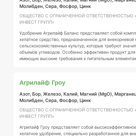
Молибден, Сера, Фосфор, Цинк
ОБЩЕСТВО С ОГРАНИЧЕННОЙ ОТВЕТСТВЕННОСТЬЮ 
ИНВЕСТ ГРУПП»
Удобрение Агрилайф Баланс представляет собой комп
хелатное средство, предназначенное для внекорневой
сельскохозяйственных культур, которые требуют значи
объемов углеводов. Особенно эффективен продукт для 
имеющих высокие требования к питательным элементам
рапс, сахарная свекла, подсолнечник, картофель, виног
различные плодовые и овощные растения. Агрилайф Баланс быстро и
эффективно снабжает культуры бором (В) и фосфором (Р
Агрилайф Гроу
особенно актуально для таких растений, как соя, рапс, 
Азот, Бор, Железо, Калий, Магний (MgO), Марганец
Молибден, Сера, Фосфор, Цинк
ОБЩЕСТВО С ОГРАНИЧЕННОЙ ОТВЕТСТВЕННОСТЬЮ 
ИНВЕСТ ГРУПП»
Агрилайф Гроу представляет собой высокоэффективно
хелатное удобрение, специально разработанное для вн