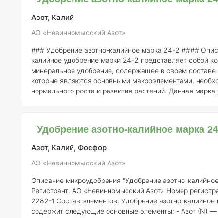
органическими кислотами, позволяют растениям более
поглощать микр
Азот, Калий
АО «Невинномысский Азот»
### Удобрение азотно-калийное марка 24-2 #### Описание Азотно-
калийное удобрение марки 24-2 представляет собой к
минеральное удобрение, содержащее в своем составе а
которые являются основными макроэлементами, необх
нормального роста и развития растений. Данная марка
зарегистрирована АО «Невинномысский Азот» (номер р
263-10-2282-1) и характеризуется высокой эффективн
применении на различных типах почв и для различных
Удобрение азотно-калийное марка 24
сельскохозяйственных культур. #### Состав элементов Удобрение
содержит: - Азот (N) – 24% -
Азот, Калий, Фосфор
АО «Невинномысский Азот»
Описание микроудобрения "Удобрение азотно-калийное
Регистрант:
АО «Невинномысский Азот»
Номер регистр
2282-1
Состав элементов:
Удобрение азотно-калийное 
содержит следующие основные элементы: - Азот (N) — 24% - Калий