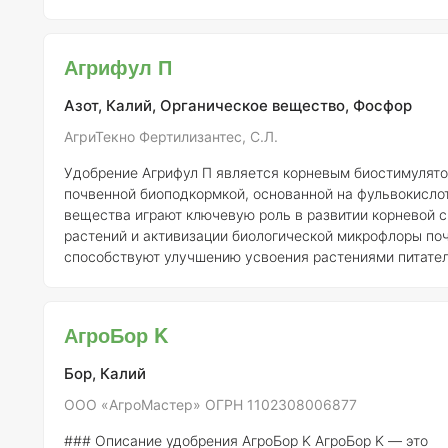
обогащен микроэлементами, что позволяет обеспечить
питание на всех этапах вегетации. Применение Агрифу
способствует созданию благоприятных условий для ус
Агрифул П
питательных веществ, что, в свою очередь, ведет к ув
урожай
Азот, Калий, Органическое вещество, Фосфор
АгриТекно Фертилизантес, С.Л.
Удобрение Агрифул П является корневым биостимулято
почвенной биоподкормкой, основанной на фульвокислот
вещества играют ключевую роль в развитии корневой 
растений и активизации биологической микрофлоры по
способствуют улучшению усвоения растениями питате
элементов, находящихся в земле, что в свою очередь в
повышению урожайности. Кроме фульвокислот, состав Агрифул П
включает полисахариды, которые оказывают положител
АгроБор K
на вкус и окраску плодов. Полисахариды быстро усваи
почвенной микрофлорой,
Бор, Калий
ООО «АгроМастер» ОГРН 1102308006877
### Описание удобрения АгроБор K
АгроБор K
— это