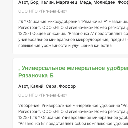
Азот, Бор, Калий, Марганец, Медь, Молибден, Фос
ООО НПО «Гигиена-Био»
### Описание микроудобрения "Рязаночка А"
Название
Регистрант:
ООО «НПО «Гигиена-Био»
Номер регистрац
1328-1
Общее описание:
"Рязаночка А" представляет собой
универсальное минеральное микроудобрение, предназ
повышения урожайности и улучшения качества
сельскохозяйственной продукции. Это удобрение обла
сбалансированным составом микроэлементов, что дела
эффективным для применения на различных типах почв
, Универсальное минеральное удобре
большинства культур. ### Состав элементов и концентрация
Рязаночка Б
Микроудобре
Азот, Калий, Сера, Фосфор
ООО НПО «Гигиена-Био»
Удобрение: Универсальное минеральное удобрение "Ря
Регистрант:
ООО «НПО «Гигиена-Био»
Номер регистрац
1328-1 ### Описание Универсальное минеральное удобрение
"Рязаночка Б" представляет собой комплексное удобре