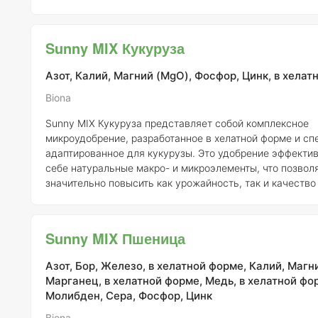
Sunny MIX Кукуруза
Азот, Калий, Магний (MgO), Фосфор, Цинк, в хелат
Biona
Sunny MIX Кукуруза представляет собой комплексное
микроудобрение, разработанное в хелатной форме и сп
адаптированное для кукурузы. Это удобрение эффектив
себе натуральные макро- и микроэлементы, что позвол
значительно повысить как урожайность, так и качество
культур. Состав Sunny MIX Кукуруза включает органические и
аминокислоты в концентрации 25 г/л, а также стимулят
иммунной защиты растений в количестве 10 г/л. Дополн
Sunny MIX Пшеница
формуле присутствуют прилипатели, сурфактанты и гум
которые способствуют ул
Азот, Бор, Железо, в хелатной форме, Калий, Магн
Марганец, в хелатной форме, Медь, в хелатной фо
Молибден, Сера, Фосфор, Цинк
Biona