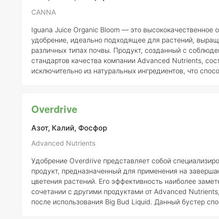
CANNA
Iguana Juice Organic Bloom — это высококачественное 
удобрение, идеально подходящее для растений, выра
различных типах почвы. Продукт, созданный с соблюде
стандартов качества компании Advanced Nutrients, сос
исключительно из натуральных ингредиентов, что спос
получению ароматных и здоровых растений. Удобряя с
этим продуктом, вы обеспечите их всеми необходимым
питательными веществами, сохраняя при этом отсутст
Overdrive
неприятного запаха и длительный срок хранения. Состав Iguana Juice
Organic Bloom включает экстракты юкки, ры
Азот, Калий, Фосфор
Advanced Nutrients
Удобрение Overdrive представляет собой специализир
продукт, предназначенный для применения на заверш
цветения растений. Его эффективность наиболее замет
сочетании с другими продуктами от Advanced Nutrients
после использования Big Bud Liquid. Данный бустер сп
формированию крупных, ароматных и высококачественн