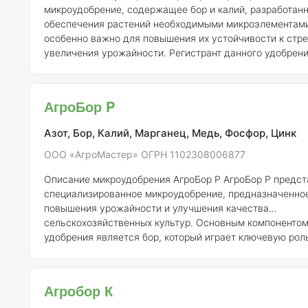
микроудобрение, содержащее бор и калий, разработан
обеспечения растений необходимыми микроэлементами
особенно важно для повышения их устойчивости к стр
увеличения урожайности. Регистрант данного удобре
«АгроМастер», зарегистрированное в России с ОГРН 1
### Состав и концентрация элементов АгроБор K содержит
следующие основные элементы: -
Бор (B)
: 0.5% -
Калий
АгроБор P
Эти элементы играют ключевую роль в физиологически
растений, таких как опыл
Азот, Бор, Калий, Марганец, Медь, Фосфор, Цинк
ООО «АгроМастер» ОГРН 1102308006877
Описание микроудобрения АгроБор P
АгроБор P представляет собой
специализированное микроудобрение, предназначенно
повышения урожайности и улучшения качества
сельскохозяйственных культур. Основным компонентом
удобрения является бор, который играет ключевую рол
физиологических процессах растений, включая синтез 
стенок, образование цветков и плодов, а также усвоен
элементов питания.
Состав и концентрация элементов
Состав
Агробор К
микроудобрения АгроБор P может варьироваться, одна