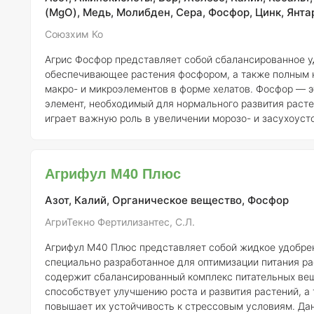
(MgO), Медь, Молибден, Сера, Фосфор, Цинк, Янта
Союзхим Ко
Агрис Фосфор представляет собой сбалансированное у
обеспечивающее растения фосфором, а также полным 
макро- и микроэлементов в форме хелатов. Фосфор — 
элемент, необходимый для нормального развития расте
играет важную роль в увеличении морозо- и засухоуст
также участвует в синтезе аденозинтрифосфата (АТФ) 
аденозиндифосфата (АДФ), что критично для энергетич
процессов в клетках. Кроме того, фосфор способствует активному
Агрифул М40 Плюс
росту и развитию корневой системы, а также формиро
генеративных органов
Азот, Калий, Органическое вещество, Фосфор
АгриТекно Фертилизантес, С.Л.
Агрифул М40 Плюс представляет собой жидкое удобре
специально разработанное для оптимизации питания ра
содержит сбалансированный комплекс питательных вещ
способствует улучшению роста и развития растений, а
повышает их устойчивость к стрессовым условиям. Данный продукт