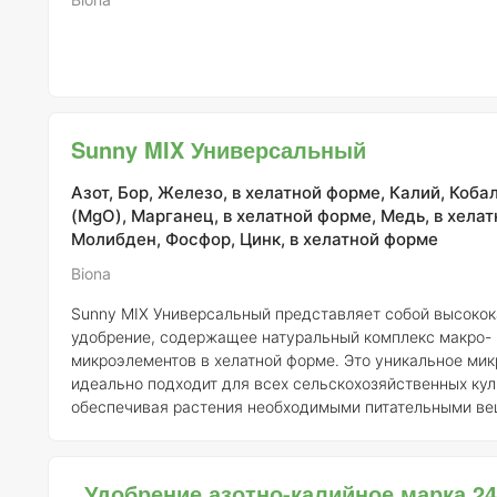
Sunny MIX Универсальный
Азот, Бор, Железо, в хелатной форме, Калий, Коба
(MgO), Марганец, в хелатной форме, Медь, в хела
Молибден, Фосфор, Цинк, в хелатной форме
Biona
Sunny MIX Универсальный представляет собой высоко
удобрение, содержащее натуральный комплекс макро- 
микроэлементов в хелатной форме. Это уникальное ми
идеально подходит для всех сельскохозяйственных кул
обеспечивая растения необходимыми питательными ве
критические фазы их развития. Состав удобрения включает
органические и аминокислоты, которые способствуют 
усвоения элементов питания. Хелатные соединения, о
Удобрение азотно-калийное марка 24