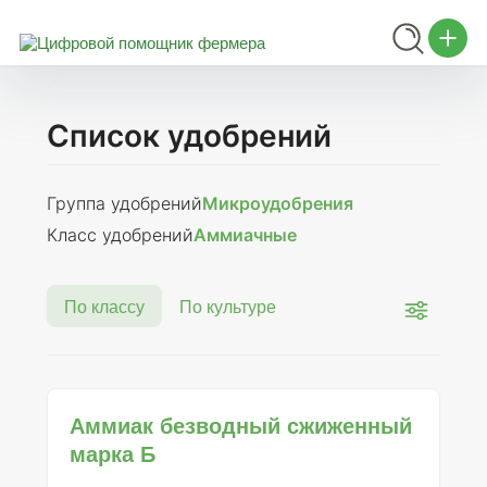
Список удобрений
Группа удобрений
Микроудобрения
Класс удобрений
Аммиачные
По классу
По культуре
Аммиак безводный сжиженный
марка Б