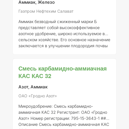
Аммиак, Железо
Газпром Нефтехим Салават
Аммиак безводный сжиженный марки Б
представляет собой высокоэффективное
азотное удобрение, широко используемое в
сельском хозяйстве. Его основное назначение
заключается в улучшении плодородия почвы
и повышении урожайности
сельскохозяйственных культур. Данное
удобрение имеет уникальные химические
Смесь карбамидно-аммиачная
свойства, которые способствуют быстрому
КАС КАС 32
усвоению азота растениями, что делает его
особенно ценным в условиях интенсивного
Азот, Аммиак
сельскохозяйственного производства.
Процесс применения безводного аммиака
ОАО «Гродно Азот»
включает его внесение в почву, где он быстро
конверти
Микроудобрение: Смесь карбамидно-
аммиачная КАС 32
Регистрант:
ОАО «Гродно
Азот»
Номер регистрации:
795-15-3643-1 ###
Описание Смесь карбамидно-аммиачная КАС