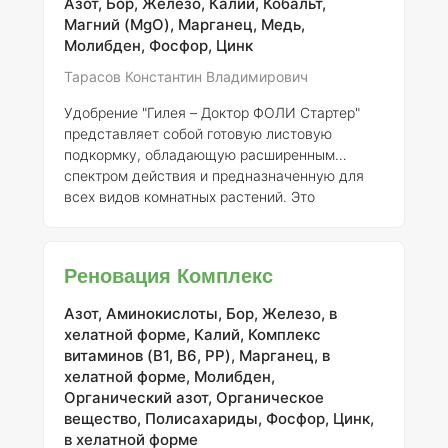
Азот, Бор, Железо, Калий, Кобальт,
(сапонины)
: активируют меристемные ткани и
Магний (MgO), Марганец, Медь,
способствуют росту. -
Аминокислоты, такие
Молибден, Фосфор, Цинк
как аргинин и аспарагин
: являются основными
компонентами поли
Тарасов Константин Владимирович
Удобрение "Гилея – Доктор ФОЛИ Стартер"
представляет собой готовую листовую
подкормку, обладающую расширенным
спектром действия и предназначенную для
всех видов комнатных растений. Это
удобрение не только питает растения, но и
обладает лечебно-профилактическими
свойствами, что делает его незаменимым
Реновация Комплекс
помощником в уходе за растениями. Листовая
подкормка осуществляется путем
Азот, Аминокислоты, Бор, Железо, в
применения растворимого удобрения на
хелатной форме, Калий, Комплекс
листовой аппарат в виде разбавленного
витаминов (B1, B6, PP), Марганец, в
водного раствора. Питательные вещества,
хелатной форме, Молибден,
находясь в ионной форме, проникают в
Органический азот, Органическое
растение через листья и
вещество, Полисахариды, Фосфор, Цинк,
в хелатной форме