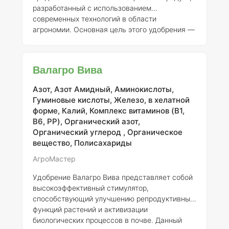
разработанный с использованием
современных технологий в области
агрономии. Основная цель этого удобрения —
повышение содержания белка в зерне
различных сельскохозяйственных культур. В
процессе создания Бомбардир Протеин была
Валагро Вива
реализована эффективная кооперация между
агрономами и производителями из разных
Азот, Азот Амидный, Аминокислоты,
стран, а также научным отделом компании
Гуминовые кислоты, Железо, в хелатной
Кимитек, что позволило достичь высоких
форме, Калий, Комплекс витаминов (B1,
результатов в улучшении качества
B6, PP), Органический азот,
сельскохозяйственной продукции. Аминоким
Органический углерод , Органическое
Бомбарди
вещество, Полисахариды
АгроМастер
Удобрение Валагро Вива представляет собой
высокоэффективный стимулятор,
способствующий улучшению репродуктивных
функций растений и активизации
биологических процессов в почве. Данный