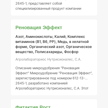
2645-1, представляет собой
специализированный продукт компании
"Агролабораториос Нутрисионалес, С.А.",
предназначенный для насыщения растений
важными микроэлементами. Эти
Реновация Эффект
микроэлементы играют ключевую роль в
физиологических процессах растений,
Азот, Аминокислоты, Калий, Комплекс
способствуя их здоровому развитию и
витаминов (B1, B6, PP), Медь, в хелатной
повышению урожайности.
Состав и
форме, Органический азот, Органическое
концентрация элементов
Состав
вещество, Полисахариды, Фосфор
микроудобрения "Реновация Финал" включает:
- Бор (B) — 0.5% - Медь (Cu) — 0.2% - Железо
Агролабораториос Нутрисионалес, С.А.
(Fe) — 0.5%
Описание микроудобрения "Реновация
Эффект"
Микроудобрение "Реновация Эффект",
зарегистрированное под номером 612-13-
2645-1, разработано компанией
Агролабораториос Нутрисионалес, С.А. Этот
продукт предназначен для оптимизации
питания растений, что способствует
улучшению их роста и развития. Удобренная
Фитактив Рост