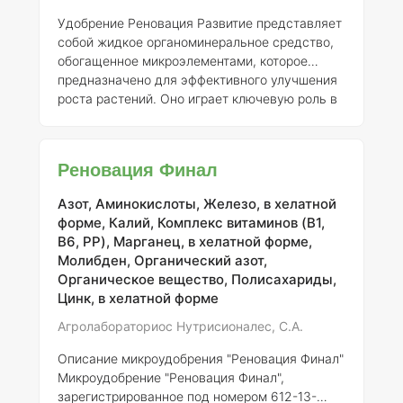
Удобрение Реновация Развитие представляет
собой жидкое органоминеральное средство,
обогащенное микроэлементами, которое
предназначено для эффективного улучшения
роста растений. Оно играет ключевую роль в
стимулировании корневой системы,
обеспечивая быстрое и мощное её развитие.
Основным его преимуществом является
Реновация Финал
способность активизировать образование
новых корней и абсорбирующих корневых
Азот, Аминокислоты, Железо, в хелатной
волосков на различных этапах вегетации
форме, Калий, Комплекс витаминов (B1,
растений. Использование Реновации Развитие
B6, PP), Марганец, в хелатной форме,
позволяет не только ускорить процессы
Молибден, Органический азот,
корнеобразования, но и значительн
Органическое вещество, Полисахариды,
Цинк, в хелатной форме
Агролабораториос Нутрисионалес, С.А.
Описание микроудобрения "Реновация Финал"
Микроудобрение "Реновация Финал",
зарегистрированное под номером 612-13-