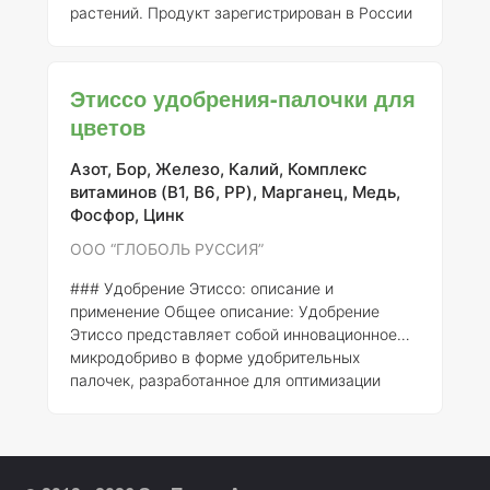
растений. Продукт зарегистрирован в России
компанией ООО "ГЛОБОЛЬ РУССИЯ" под
номером 477-11-1876-1. Удобрение
обеспечивает растения необходимыми
Этиссо удобрения-палочки для
микроэлементами, что способствует их
цветов
активному росту, развитию и улучшению
общего состояния.
Состав и концентрация
Азот, Бор, Железо, Калий, Комплекс
элементов
Удобрение Этиссо содержит
витаминов (B1, B6, PP), Марганец, Медь,
важные микроэлементы, жизненно
Фосфор, Цинк
необходимые для нормального
функционирования растений.
ООО “ГЛОБОЛЬ РУССИЯ”
### Удобрение Этиссо: описание и
применение
Общее описание:
Удобрение
Этиссо представляет собой инновационное
микродобриво в форме удобрительных
палочек, разработанное для оптимизации
роста растений и повышения плодородия
почвы. Это удобрение зарегистрировано ООО
"ГЛОБОЛЬ РУССИЯ" под номером 477-11-
1876-1 и может успешно применяться как в