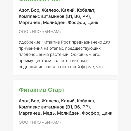
формула "Реновация Эффект" обогащает
растения необходимыми микроэлементами,
Азот, Бор, Железо, Калий, Кобальт,
что особенно актуально в условиях дефицита
Комплекс витаминов (B1, B6, PP),
этих веществ в почве.
Состав и концентрация
Марганец, Молибден, Фосфор, Цинк
элементов
"Реновация Эффект" включает в
себя несколько ключевых микроэлемент
ООО «НПО «БИНАМ»
Удобрение Фитактив Рост предназначено для
применения на этапах, предшествующих
плодоношению растений. Основным его
преимуществом является высокое
содержание азота в нитратной форме, что
способствует активному росту и развитию
вегетативной массы. Кроме того, Фитактив
Рост содержит увеличенное количество
Фитактив Старт
калия, который играет ключевую роль в
метаболических процессах растений, улучшая
Азот, Бор, Железо, Калий, Кобальт,
их устойчивость к стрессам и способствуя
Комплекс витаминов (B1, B6, PP),
формированию качественного урожая.
Марганец, Медь, Молибден, Фосфор, Цинк
Сочетание этих элементов с ауксин-
фуллереновым комплексом обеспечивает
ООО «НПО «БИНАМ»
сбалансированн