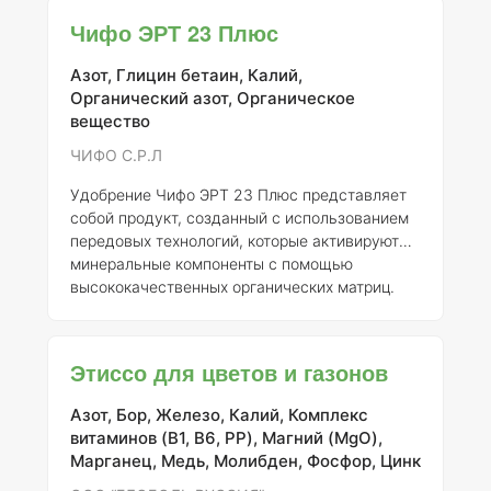
калия, что способствует улучшению обменных
Чифо ЭРТ 23 Плюс
процессов в растениях, а также повышает их
устойчивость к стрессам. Фитактив Урожай
Азот, Глицин бетаин, Калий,
также содержит важные витамины, такие как
Органический азот, Органическое
В6, РР и С, которые играют значительную роль
вещество
в метаболизме растений и способствуют их
здоровому развитию. Кро
ЧИФО С.Р.Л
Удобрение Чифо ЭРТ 23 Плюс представляет
собой продукт, созданный с использованием
передовых технологий, которые активируют
минеральные компоненты с помощью
высококачественных органических матриц.
Этот инновационный подход обеспечивает
удобрению высокую абсорбционную
способность, что в свою очередь
Этиссо для цветов и газонов
способствует быстрому усвоению
питательных веществ растениями и
Азот, Бор, Железо, Калий, Комплекс
максимальной эффективности его
витаминов (B1, B6, PP), Магний (MgO),
воздействия. Чифо ЭРТ 23 Плюс особенно
Марганец, Медь, Молибден, Фосфор, Цинк
рекомендован для применения в