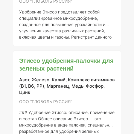
садоводстве, в частности при выращивании
ООО “ГЛОБОЛЬ РУССИЯ”
фруктовых культур. Он проявляет свою
Удобрение Этиссо представляет собой
эффектив
специализированное микроудобрение,
созданное для повышения урожайности и
улучшения качества различных растений,
включая цветы и газоны. Регистрант данного
продукта – ООО "Глоболь Россия", и он имеет
регистрационный номер 477-11-1876-1. Это
удобрение предназначено для использования
Этиссо удобрения-палочки для
в садоводстве и ландшафтном дизайне,
зеленых растений
обеспечивая высокую эффективность при
соблюдении экологических стандартов.
Азот, Железо, Калий, Комплекс витаминов
Этиссо содержит сбалансированный комплекс
(B1, B6, PP), Марганец, Медь, Фосфор,
микроэлементов, необходимых для
Цинк
полноценного роста и развития растений.
Основные к
ООО “ГЛОБОЛЬ РУССИЯ”
### Удобрение Этиссо: описание, применение
и состав
Общее описание
Этиссо — это
микроудобрение в виде палочек, специально
разработанное для удобрения зеленых