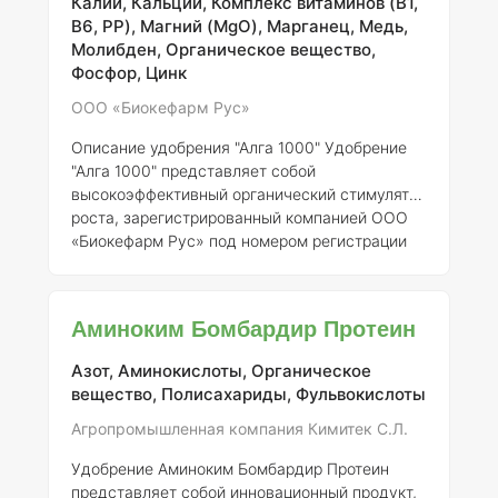
Калий, Кальций, Комплекс витаминов (B1,
B6, PP), Магний (MgO), Марганец, Медь,
Молибден, Органическое вещество,
Фосфор, Цинк
ООО «Биокефарм Рус»
Описание удобрения "Алга 1000"
Удобрение
"Алга 1000" представляет собой
высокоэффективный органический стимулятор
роста, зарегистрированный компанией ООО
«Биокефарм Рус» под номером регистрации
254-13-1457-1. Это микроудобрение
характеризуется уникальным составом,
который обеспечивает полноценное развитие
Аминоким Бомбардир Протеин
растений и способствует повышению их
урожайности.
Состав и концентрация
Азот, Аминокислоты, Органическое
элементов
"Алга 1000" содержит
вещество, Полисахариды, Фульвокислоты
сбалансированный набор микроэлементов,
необходимых для оптимального роста
Агропромышленная компания Кимитек С.Л.
растений. В его состав входят: - Азот (N) –
Удобрение Аминоким Бомбардир Протеин
0,5% - Фосфор (P) – 0,2% - К
представляет собой инновационный продукт,