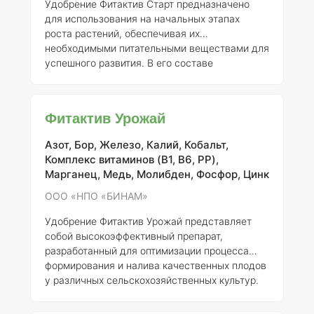
Удобрение Фитактив Старт предназначено
для использования на начальных этапах
роста растений, обеспечивая их
необходимыми питательными веществами для
успешного развития. В его составе
содержится высокая концентрация фосфора,
который представлен в форме фосфата
мочевины. Это соединение способствует
Фитактив Урожай
активному усвоению элементов питания
растениями, что значительно усиливает их
Азот, Бор, Железо, Калий, Кобальт,
рост и развитие. Фитактив Старт включает
Комплекс витаминов (B1, B6, PP),
оптимальную дозировку витаминов группы B
Марганец, Медь, Молибден, Фосфор, Цинк
(В1, В6, РР) и ауксин-фуллеренового
комплекса, которые оказывают
ООО «НПО «БИНАМ»
положительное влияние на мет
Удобрение Фитактив Урожай представляет
собой высокоэффективный препарат,
разработанный для оптимизации процесса
формирования и налива качественных плодов
у различных сельскохозяйственных культур.
Одной из ключевых характеристик этого
удобрения является высокое содержание