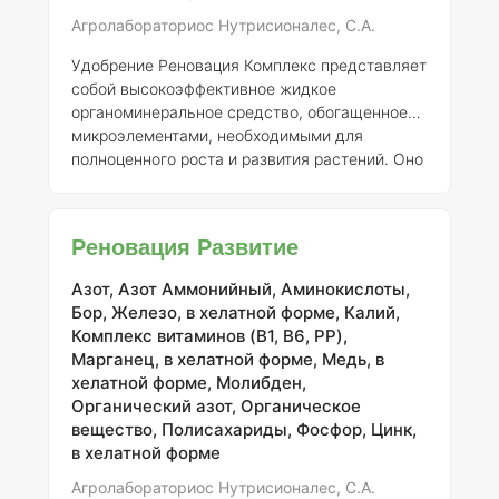
Агролабораториос Нутрисионалес, С.А.
Удобрение Реновация Комплекс представляет
собой высокоэффективное жидкое
органоминеральное средство, обогащенное
микроэлементами, необходимыми для
полноценного роста и развития растений. Оно
предназначено для активизации процессов,
связанных с формированием мощной и
разветвленной корневой системы, что
Реновация Развитие
особенно важно на различных стадиях роста
растений. Благодаря уникальной формуле,
Азот, Азот Аммонийный, Аминокислоты,
Реновация Комплекс способствует не только
Бор, Железо, в хелатной форме, Калий,
быстрому развитию корней, но и образованию
Комплекс витаминов (B1, B6, PP),
новых корней и абсорбирующих корневых
Марганец, в хелатной форме, Медь, в
волосков. Это, в свою очередь, повышает с
хелатной форме, Молибден,
Органический азот, Органическое
вещество, Полисахариды, Фосфор, Цинк,
в хелатной форме
Агролабораториос Нутрисионалес, С.А.