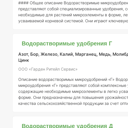
#### Общее описание Водорастворимые микроудобре
представляют собой специализированные удобрения, 
необходимые для растений микроэлементы в форме, ле
усваиваемой корневой системой. Они играют ключевую
обеспечении полноценного питания растений, особенно
ограниченного поступления питательных веществ из почвы.
Регистрант В соответствии с регистрацией, водораств
Водорастворимые удобрения Г
микроудобрения производятся под маркой, зарегистри
ООО «Гарден Ритейл Сервис»
Азот, Бор, Железо, Калий, Марганец, Медь, Молиб
Цинк
ООО «Гарден Ритейл Сервис»
Описание водорастворимых микроудобрений «Г»
Водорастворимые
микроудобрения «Г» представляют собой комплексные 
содержащие необходимые микроэлементы в легко усв
форме. Они предназначены для повышения урожайност
качества сельскохозяйственной продукции за счет опт
питания растений.
Состав и концентрация элементов:
Состав
водорастворимых микроудобрений «Г» может варьиров
зависимости от конкретной формулы, но обычно они вк
Водорастворимые удобрения Д
следующие микроэлементы: 1.
Бор (B)
– 0,1-0,2% 2.