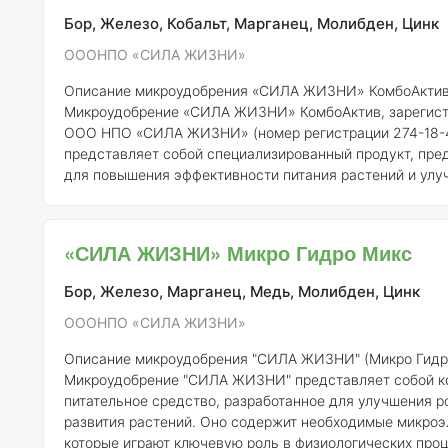
Бор, Железо, Кобальт, Марганец, Молибден, Цинк
ОООНПО «СИЛА ЖИЗНИ»
Описание микроудобрения «СИЛА ЖИЗНИ» КомбоАкти
Микроудобрение «СИЛА ЖИЗНИ» КомбоАктив, зарегис
ООО НПО «СИЛА ЖИЗНИ» (номер регистрации 274-18-4
представляет собой специализированный продукт, пре
для повышения эффективности питания растений и улу
роста. Данное удобрение содержит комплекс микроэле
необходимых для полноценного развития сельскохозяй
культур.
Состав и концентрация элементов
Состав микроудобрения
«СИЛА ЖИЗНИ» Микро Гидро Микс
включает в себя следующие микроэлементы: 1.
Бор (B)
-
Бор, Железо, Марганец, Медь, Молибден, Цинк
ОООНПО «СИЛА ЖИЗНИ»
Описание микроудобрения "СИЛА ЖИЗНИ" (Микро Гидр
Микроудобрение "СИЛА ЖИЗНИ" представляет собой к
питательное средство, разработанное для улучшения р
развития растений. Оно содержит необходимые микроэ
которые играют ключевую роль в физиологических про