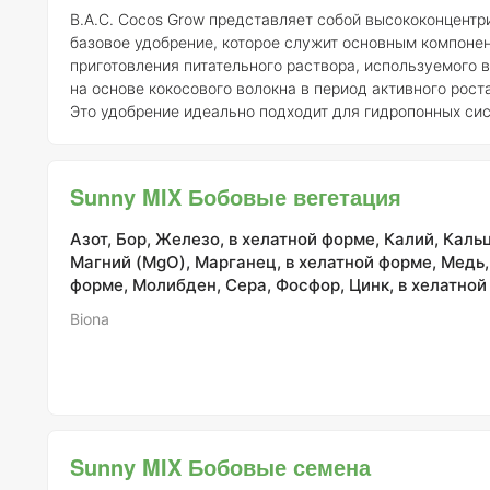
B.A.C. Cocos Grow представляет собой высококонцентр
базовое удобрение, которое служит основным компоне
приготовления питательного раствора, используемого в
на основе кокосового волокна в период активного рост
Это удобрение идеально подходит для гидропонных сис
помогает обеспечить растения всеми необходимыми п
веществами. Для приготовления питательного раствора необходимо
смешать компоненты A и B в равных пропорциях. Реко
Sunny MIX Бобовые вегетация
составляет 1 мл удобрения на 250 мл воды, что позвол
Азот, Бор, Железо, в хелатной форме, Калий, Кальц
Магний (MgO), Марганец, в хелатной форме, Медь,
форме, Молибден, Сера, Фосфор, Цинк, в хелатно
Biona
Sunny MIX Бобовые семена