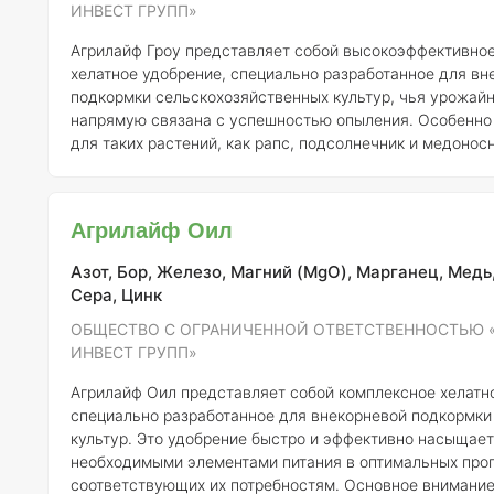
ИНВЕСТ ГРУПП»
Агрилайф Гроу представляет собой высокоэффективно
хелатное удобрение, специально разработанное для вн
подкормки сельскохозяйственных культур, чья урожай
напрямую связана с успешностью опыления. Особенно 
для таких растений, как рапс, подсолнечник и медонос
которые требуют тщательного обеспечения микроэлементами
удобрение быстро и эффективно обеспечивает растения
молибденом (Mo), что особенно важно для таких требо
Агрилайф Оил
культур, как кукуруза, масличные и плодо-ягодные рас
Азот, Бор, Железо, Магний (MgO), Марганец, Медь
Сера, Цинк
ОБЩЕСТВО С ОГРАНИЧЕННОЙ ОТВЕТСТВЕННОСТЬЮ 
ИНВЕСТ ГРУПП»
Агрилайф Оил представляет собой комплексное хелатн
специально разработанное для внекорневой подкормк
культур. Это удобрение быстро и эффективно насыщает
необходимыми элементами питания в оптимальных проп
соответствующих их потребностям. Основное внимание в составе