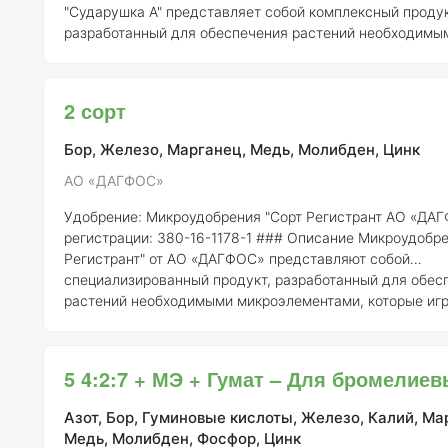
"Сударушка А" представляет собой комплексный продук
разработанный для обеспечения растений необходимы
питания в оптимальных пропорциях. Оно предназначено
применения в различных агрономических условиях и по
широкого спектра сельскохозяйственных культур. ### Состав
2 сорт
элементов Состав удобрения "Сударушка А" включает 
Бор, Железо, Марганец, Медь, Молибден, Цинк
АО «ДАГФОС»
Удобрение: Микроудобрения "Сорт Регистрант АО «ДА
регистрации:
380-16-1178-1 ### Описание Микроудобрения "Сорт
Регистрант" от АО «ДАГФОС» представляют собой
специализированный продукт, разработанный для обес
растений необходимыми микроэлементами, которые иг
роль в их росте и развитии. Эти удобрения помогают у
физиологические процессы в растениях, способствую
урожайности и качеству продукции. ### Состав элементов с
5 4:2:7 + МЭ + Гумат – Для бромелие
концентрацией Состав микроудобрения включает в себя следующие
микроэлемен
Азот, Бор, Гуминовые кислоты, Железо, Калий, Ма
Медь, Молибден, Фосфор, Цинк