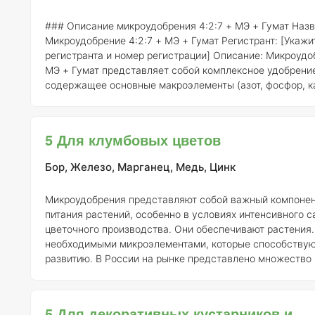
### Описание микроудобрения 4:2:7 + МЭ + Гумат
Назв
Микроудобрение 4:2:7 + МЭ + Гумат
Регистрант:
[Укажи
регистранта и номер регистрации]
Описание:
Микроудоб
МЭ + Гумат представляет собой комплексное удобрени
содержащее основные макроэлементы (азот, фосфор, к
соотношении 4:2:7, а также микроэлементы (МЭ) и гум
вещества. Данное удобрение предназначено для улучш
развития бромелиевых растений, обеспечивая их необ
5 Для клумбовых цветов
питательными веществами.
Состав элементов:
- Азот (N
Фосфо
Бор, Железо, Марганец, Медь, Цинк
Микроудобрения представляют собой важный компонен
питания растений, особенно в условиях интенсивного с
цветочного производства. Они обеспечивают растения
необходимыми микроэлементами, которые способствуют
развитию. В России на рынке представлено множество
микроудобрений, однако ниже приведены пять популяр
наименований, их описание, применение и состав. ### 1.
Микроудобрение "Агрикола для цветущих растений" -
Р
5 Для декоративных кустарников и