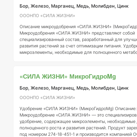
ЖИЗНИ», состав мик
Бор, Железо, Марганец, Медь, Молибден, Цинк
ОООНПО «СИЛА ЖИЗНИ»
Описание микроудобрения «СИЛА ЖИЗНИ» (МикроГидр
Микроудобрения «СИЛА ЖИЗНИ» представляют собой
специализированный состав, разработанный для улучш
развития растений за счет оптимизации питания. Удоб
микроэлементы, необходимые для полноценного метаб
растений, что способствует повышению их устойчивост
стрессовым факторам и улучшению качества урожая.
С
концентрация элементов:
МикроГидроFe включает в себя следующие
«СИЛА ЖИЗНИ» МикроГидроMg
микроэлементы: 1.
Железо (Fe)
– 0,5% - Участвует в процессе
фотосинте
Бор, Железо, Марганец, Медь, Молибден, Цинк
ОООНПО «СИЛА ЖИЗНИ»
Удобрение «СИЛА ЖИЗНИ» (МикроГидроMg)
Описание:
Микроудобрение «СИЛА ЖИЗНИ» — это специализиров
удобрение, содержащее микроэлементы, необходимые
полноценного роста и развития растений. Продукт зар
под номером 274-18-451-1 и производится компанией