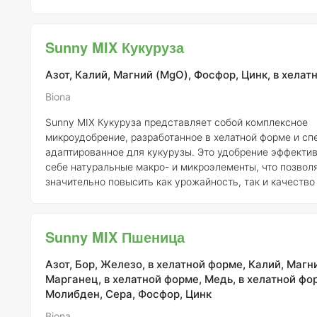
и качества плодов винограда. Состав удобрения включает: -
Органические кислоты – 25 г/л - Аминокислоты – 25 г/л
роста и иммунитета растений – 10 г/л - Прилипатель, с
Sunny MIX Кукуруза
гумектанты Sunny MIX Виноград относится к удобрениям третьего
поколения и включает
Азот, Калий, Магний (MgO), Фосфор, Цинк, в хелат
Biona
Sunny MIX Кукуруза представляет собой комплексное
микроудобрение, разработанное в хелатной форме и сп
адаптированное для кукурузы. Это удобрение эффектив
себе натуральные макро- и микроэлементы, что позвол
значительно повысить как урожайность, так и качество
культур. Состав Sunny MIX Кукуруза включает органические и
аминокислоты в концентрации 25 г/л, а также стимулят
иммунной защиты растений в количестве 10 г/л. Дополн
Sunny MIX Пшеница
формуле присутствуют прилипатели, сурфактанты и гум
которые способствуют ул
Азот, Бор, Железо, в хелатной форме, Калий, Магн
Марганец, в хелатной форме, Медь, в хелатной фо
Молибден, Сера, Фосфор, Цинк
Biona