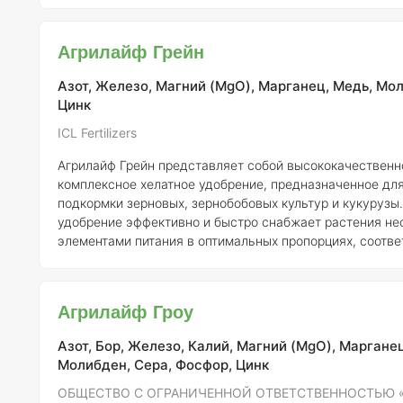
поскольку овощные культуры очень чувствительны к их
Кроме того, удобрение содержит важные макроэлементы
Агрилайф Грейн
азот (N), сера (S)
Азот, Железо, Магний (MgO), Марганец, Медь, Мол
Цинк
ICL Fertilizers
Агрилайф Грейн представляет собой высококачественн
комплексное хелатное удобрение, предназначенное дл
подкормки зерновых, зернобобовых культур и кукурузы.
удобрение эффективно и быстро снабжает растения н
элементами питания в оптимальных пропорциях, соотв
потребностям. Состав Агрилайф Грейн акцентирует внимание на таких
микроэлементах, как медь (Cu), марганец (Mn) и железо
которых особенно негативно сказывается на развитии з
Агрилайф Гроу
зернобобовых культур. В дополнение к этим элементам,
Азот, Бор, Железо, Калий, Магний (MgO), Марганец
Молибден, Сера, Фосфор, Цинк
ОБЩЕСТВО С ОГРАНИЧЕННОЙ ОТВЕТСТВЕННОСТЬЮ 