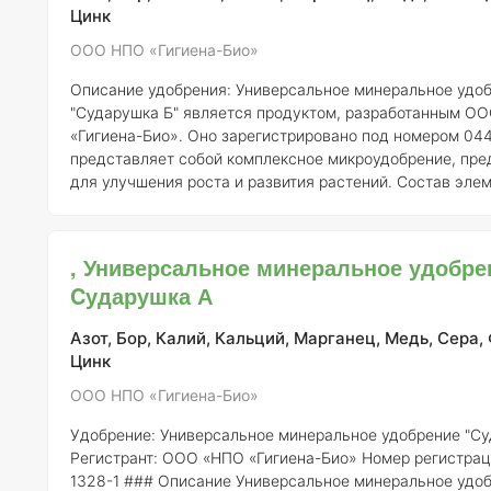
Цинк
ООО НПО «Гигиена-Био»
Описание удобрения:
Универсальное минеральное удобрение
"Сударушка Б" является продуктом, разработанным О
«Гигиена-Био». Оно зарегистрировано под номером 044
представляет собой комплексное микроудобрение, пре
для улучшения роста и развития растений.
Состав элем
"Сударушка Б" включает в себя ряд необходимых питат
элементов, включая: - Азот (N) - способствует росту вегетативной
массы. - Фосфор (P) - важен для корнеобразования и цв
, Универсальное минеральное удобре
Калий (K) - укрепляет растения и повышает их устойчив
Cударушка А
заболев
Азот, Бор, Калий, Кальций, Марганец, Медь, Сера,
Цинк
ООО НПО «Гигиена-Био»
Удобрение: Универсальное минеральное удобрение "Су
Регистрант:
ООО «НПО «Гигиена-Био»
Номер регистрац
1328-1 ### Описание Универсальное минеральное удобрение