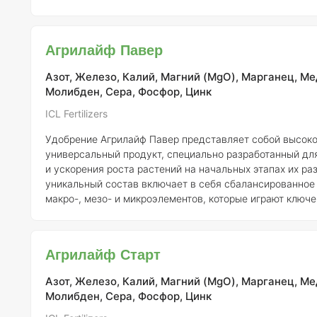
уделено таким микроэлементам, как железо (Fe), цинк (
(Mn) и бор (B), к дефициту которых масличные культуры
чувствительны. Удобрение также включает азот (N), сер
Агрилайф Павер
(Mg) и молибден (Mo), что способствует комплексному
Азот, Железо, Калий, Магний (MgO), Марганец, Ме
Молибден, Сера, Фосфор, Цинк
ICL Fertilizers
Удобрение Агрилайф Павер представляет собой высок
универсальный продукт, специально разработанный дл
и ускорения роста растений на начальных этапах их раз
уникальный состав включает в себя сбалансированное
макро-, мезо- и микроэлементов, которые играют ключе
формировании растительных тканей, обеспечивая раст
необходимым для полноценного развития. Питательные вещества,
содержащиеся в удобрении, наносятся на поверхность
Агрилайф Старт
процессе обработки, что позволяет им эффективно усв
Азот, Железо, Калий, Магний (MgO), Марганец, Ме
Молибден, Сера, Фосфор, Цинк