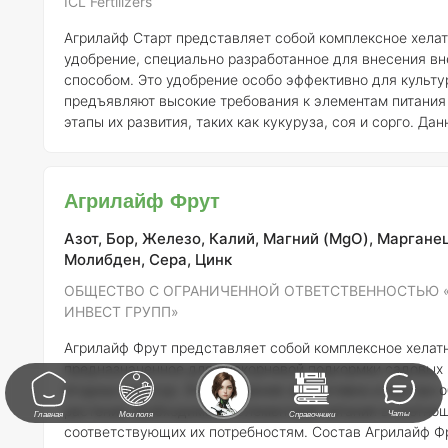
ICL Fertilizers
Агрилайф Старт представляет собой комплексное хела
удобрение, специально разработанное для внесения в
способом. Это удобрение особо эффективно для культу
предъявляют высокие требования к элементам питания 
этапы их развития, таких как кукуруза, соя и сорго. Данный продукт
быстро и эффективно обеспечивает растения необход
(Zn), что особенно важно для упомянутых культур. Кром
удобрения включает такие жизненно важные макро- и
Агрилайф Фрут
микроэлементы, как азот (N), фосфор (P), калий (K), сер
(Mg), же
Азот, Бор, Железо, Калий, Магний (MgO), Марганец
Молибден, Сера, Цинк
ОБЩЕСТВО С ОГРАНИЧЕННОЙ ОТВЕТСТВЕННОСТЬЮ 
ИНВЕСТ ГРУПП»
Агрилайф Фрут представляет собой комплексное хелат
предназначенное для внекорневой подкормки садовых 
ягодных культур. Это удобрение эффективно и быстро 
растения необходимыми элементами питания в соотнош
Чаты
Главная
Мои поля
Справочники
соответствующих их потребностям. Состав Агрилайф Фрут