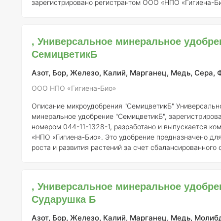
зарегистрировано регистрантом ООО «НПО «Гигиена-Б
номером 044-11-1328-1 и является эффективным средс
применения в различных агроэкосистемах.
Состав и ко
элементов
Состав удобрения "Семицветик А" включает в себя
, Универсальное минеральное удобре
основные макро- и микроэлементы, необходимые для п
СемицветикБ
роста и развития расте
Азот, Бор, Железо, Калий, Марганец, Медь, Сера, 
ООО НПО «Гигиена-Био»
Описание микроудобрения "СемицветикБ"
Универсальное
минеральное удобрение "СемицветикБ", зарегистриров
номером 044-11-1328-1, разработано и выпускается к
«НПО «Гигиена-Био». Это удобрение предназначено дл
роста и развития растений за счет сбалансированного
как макро-, так и микроэлементов.
Состав и концентрац
Удобрение "СемицветикБ" включает в себя следующие
элементы: - Азот (N) – 15% - Фосфор (P2O5) – 10% - Калий (K2O) – 15%
, Универсальное минеральное удобре
- Магний (Mg) – 2% - Сера (S) – 3% - Железо (Fe) – 0,1% 
Сударушка Б
0,05% - Цинк (
Азот, Бор, Железо, Калий, Марганец, Медь, Молиб