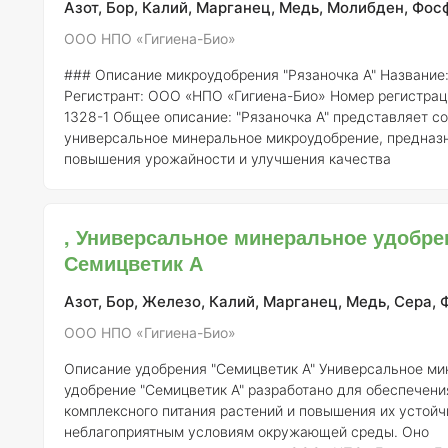
Азот, Бор, Калий, Марганец, Медь, Молибден, Фос
ООО НПО «Гигиена-Био»
### Описание микроудобрения "Рязаночка А"
Название
Регистрант:
ООО «НПО «Гигиена-Био»
Номер регистрац
1328-1
Общее описание:
"Рязаночка А" представляет собой
универсальное минеральное микроудобрение, предназ
повышения урожайности и улучшения качества
сельскохозяйственной продукции. Это удобрение обла
сбалансированным составом микроэлементов, что дела
эффективным для применения на различных типах почв
, Универсальное минеральное удобре
большинства культур. ### Состав элементов и концентрация
Семицветик А
Микроудобре
Азот, Бор, Железо, Калий, Марганец, Медь, Сера, 
ООО НПО «Гигиена-Био»
Описание удобрения "Семицветик А"
Универсальное минеральное
удобрение "Семицветик А" разработано для обеспечени
комплексного питания растений и повышения их устойч
неблагоприятным условиям окружающей среды. Оно