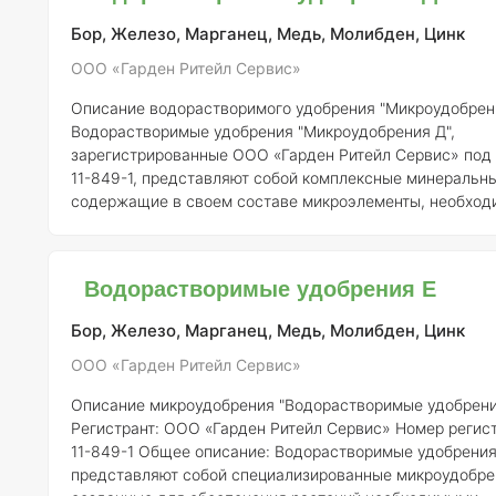
Бор, Железо, Марганец, Медь, Молибден, Цинк
ООО «Гарден Ритейл Сервис»
Описание водорастворимого удобрения "Микроудобрен
Водорастворимые удобрения "Микроудобрения Д",
зарегистрированные ООО «Гарден Ритейл Сервис» под
11-849-1, представляют собой комплексные минеральн
содержащие в своем составе микроэлементы, необход
полноценного роста и развития растений. Эти удобрени
для применения в различных агроэкологических услови
быть использованы как в открытом грунте, так и в защ
Водорастворимые удобрения Е
например, в теплицах.
Состав элементов и концентраци
мик
Бор, Железо, Марганец, Медь, Молибден, Цинк
ООО «Гарден Ритейл Сервис»
Описание микроудобрения "Водорастворимые удобрени
Регистрант:
ООО «Гарден Ритейл Сервис»
Номер регист
11-849-1
Общее описание:
Водорастворимые удобрения
представляют собой специализированные микроудобре