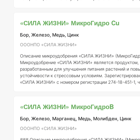
растений. Продукт зарегистрирован в России под номе
451-1 и производится ООО НПО «СИЛА ЖИЗНИ».
Соста
концентрация элементов
Микроудобрение "СИЛА ЖИЗНИ" включает в
«СИЛА ЖИЗНИ» МикроГидро Cu
себя следующие микроэлементы с указанной концентрацией:
(B) – 0.1% - Медь (Cu)
Бор, Железо, Медь, Цинк
ОООНПО «СИЛА ЖИЗНИ»
Описание микроудобрения «СИЛА ЖИЗНИ» (МикроГидр
Микроудобрение «СИЛА ЖИЗНИ» является продуктом,
разработанным для улучшения питания растений и пов
устойчивости к стрессовым условиям. Зарегистриров
«СИЛА ЖИЗНИ» с номером регистрации 274-18-451-1, ч
подтверждает его соответствие требованиям агрономи
безопасности.
Состав элементов и концентрация
Основным активным
элементом микроудобрения «СИЛА ЖИЗНИ» является м
«СИЛА ЖИЗНИ» МикроГидроB
которая играет важную роль в метаболических процесс
Концентрация меди в данном
Бор, Железо, Марганец, Медь, Молибден, Цинк
ОООНПО «СИЛА ЖИЗНИ»
### Описание микроудобрения «СИЛА ЖИЗНИ» (Микро