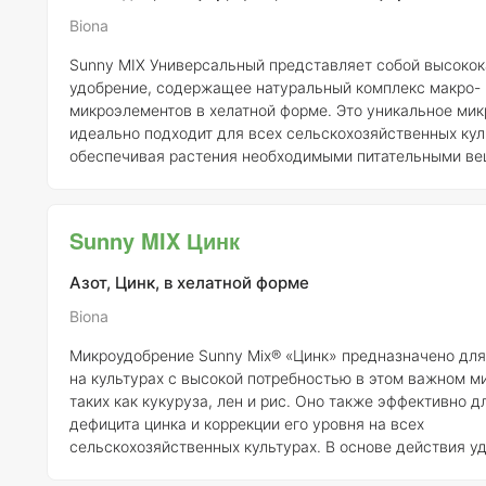
Biona
Sunny MIX Универсальный представляет собой высоко
удобрение, содержащее натуральный комплекс макро- 
микроэлементов в хелатной форме. Это уникальное ми
идеально подходит для всех сельскохозяйственных кул
обеспечивая растения необходимыми питательными ве
критические фазы их развития. Состав удобрения включает
органические и аминокислоты, которые способствуют 
усвоения элементов питания. Хелатные соединения, о
Sunny MIX Цинк
органическими кислотами, позволяют растениям более
поглощать микр
Азот, Цинк, в хелатной форме
Biona
Микроудобрение Sunny Mix® «Цинк» предназначено дл
на культурах с высокой потребностью в этом важном м
таких как кукуруза, лен и рис. Оно также эффективно д
дефицита цинка и коррекции его уровня на всех
сельскохозяйственных культурах. В основе действия у
лежат аминокислоты, которые обладают малым размеро