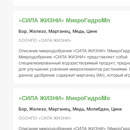
«СИЛА ЖИЗНИ». Основной целью данного удобрения я
улучшение усвоения питательных веществ растениями,
повышение их устойчивости к стрессовым условиям.
С
«СИЛА ЖИЗНИ» МикроГидроMn
элементов:
Состав удобрения «СИЛА ЖИЗНИ» включает
следующие микроэлементы с ука
Бор, Железо, Марганец, Медь, Цинк
ОООНПО «СИЛА ЖИЗНИ»
Описание микроудобрения «СИЛА ЖИЗНИ» (МикроГид
Микроудобрение «СИЛА ЖИЗНИ» представляет собой
специализированный водорастворимый продукт, предн
для улучшения усвоения микроэлементов растениями. 
данное удобрение содержит марганец (Mn), который иг
роль в фотосинтетических процессах, а также в метабо
углеводов и азота.
Состав и концентрация элементов:
Состав
микроудобрения «СИЛА ЖИЗНИ» включает следующие
«СИЛА ЖИЗНИ» МикроГидроMo
микроэлементы: - Марганец (Mn): 0,5% - 1% - Бор (B): 0,1% - 0,5% -
Медь (Cu): 0,05% - 0,1% - Цинк (Zn): 0,1% - 0,3% - Же
Бор, Железо, Марганец, Медь, Молибден, Цинк
ОООНПО «СИЛА ЖИЗНИ»
Описание микроудобрения «СИЛА ЖИЗНИ» (МикроГид