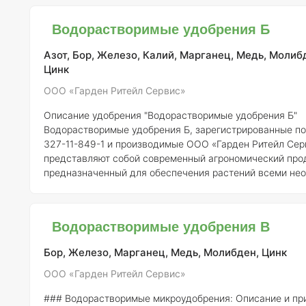
способны эффективно транспортировать микроэлементы
растений. Это обеспечивает легкое усвоение и активи
Водорастворимые удобрения Б
механизмы растений при стрессовых ситуациях, улучша
устойчивост
Азот, Бор, Железо, Калий, Марганец, Медь, Молиб
Цинк
ООО «Гарден Ритейл Сервис»
Описание удобрения "Водорастворимые удобрения Б"
Водорастворимые удобрения Б, зарегистрированные п
327-11-849-1 и производимые ООО «Гарден Ритейл Сер
представляют собой современный агрономический прод
предназначенный для обеспечения растений всеми не
макро- и микроэлементами в доступной для усвоения ф
удобрения являются важным инструментом для повыш
урожайности и улучшения качества сельскохозяйствен
Водорастворимые удобрения В
продукции.
Состав элементов с концентрацией:
Водорастворимые
удобрения обычно содержат с
Бор, Железо, Марганец, Медь, Молибден, Цинк
ООО «Гарден Ритейл Сервис»
### Водорастворимые микроудобрения: Описание и пр