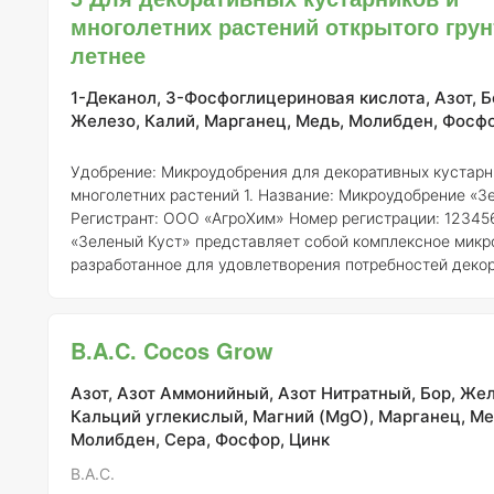
ООО "Агрикола" -
Номер регистрации:
1234567-2020 -
многолетних растений открытого грун
Микроудобрение, соде
летнее
1-Деканол, 3-Фосфоглицериновая кислота, Азот, Б
Железо, Калий, Марганец, Медь, Молибден, Фосфо
Удобрение: Микроудобрения для декоративных кустарн
многолетних растений
1. Название: Микроудобрение «З
Регистрант:
ООО «АгроХим»
Номер регистрации:
12345
«Зеленый Куст» представляет собой комплексное микр
разработанное для удовлетворения потребностей деко
кустарников и многолетних растений в открытом грунте
способствует улучшению роста, цветения и общего со
растений, а также повышает их устойчивость к неблаг
B.A.C. Cocos Grow
условиям окружающей ср
Азот, Азот Аммонийный, Азот Нитратный, Бор, Жел
Кальций углекислый, Магний (MgO), Марганец, Ме
Молибден, Сера, Фосфор, Цинк
B.A.C.