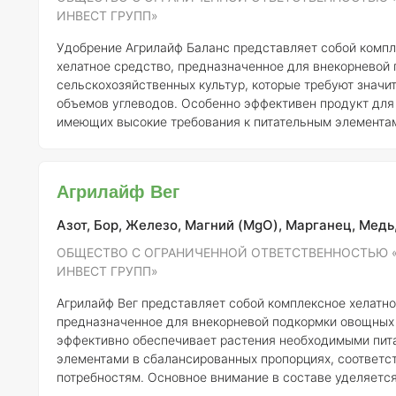
ИНВЕСТ ГРУПП»
Удобрение Агрилайф Баланс представляет собой комп
хелатное средство, предназначенное для внекорневой
сельскохозяйственных культур, которые требуют значи
объемов углеводов. Особенно эффективен продукт для 
имеющих высокие требования к питательным элементам
рапс, сахарная свекла, подсолнечник, картофель, виног
различные плодовые и овощные растения. Агрилайф Баланс быстро и
эффективно снабжает культуры бором (В) и фосфором (Р
Агрилайф Вег
особенно актуально для таких растений, как соя, рапс, 
Азот, Бор, Железо, Магний (MgO), Марганец, Медь
ОБЩЕСТВО С ОГРАНИЧЕННОЙ ОТВЕТСТВЕННОСТЬЮ 
ИНВЕСТ ГРУПП»
Агрилайф Вег представляет собой комплексное хелатно
предназначенное для внекорневой подкормки овощных 
эффективно обеспечивает растения необходимыми пит
элементами в сбалансированных пропорциях, соответс
потребностям. Основное внимание в составе уделяетс
микроэлементам, как железо (Fe), цинк (Zn), марганец (M