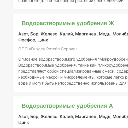
созданные для обеспечения растений необходимыми
микроэлементами в легко усваиваемой форме. Эти удо
предназначены для применения в системах капельного
также для корневых и листовых подкормок. Благодаря 
Водорастворимые удобрения Ж
водорастворимости, они быстро усваиваются растения
способствует улу
Азот, Бор, Железо, Калий, Марганец, Медь, Молиб
Фосфор, Цинк
ООО «Гарден Ритейл Сервис»
Описание водорастворимого удобрения "Микроудобрен
Водорастворимые удобрения, такие как "Микроудобрени
представляют собой специализированные смеси, сод
необходимые макро- и микроэлементы, которые легко р
воде и могут быть непосредственно использованы для
растений. Это делает их особенно удобными для приме
системах капельного орошения и других методах fertiga
(подкормка через полив).
Регистрант:
ООО «Гарден Рит
Водорастворимые удобрения А
Номер регистрации:
327-11-849-1
Состав элементов:
Со
Азот, Бор, Железо, Калий, Марганец, Медь, Молиб
Цинк