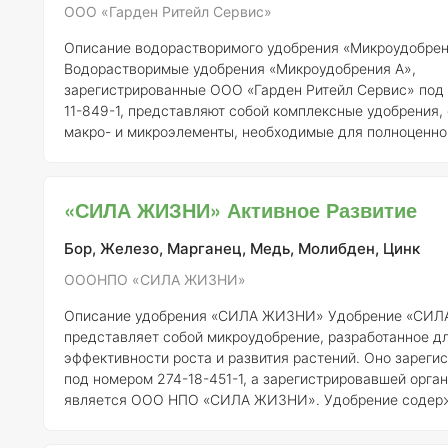
ООО «Гарден Ритейл Сервис»
Описание водорастворимого удобрения «Микроудобрен
Водорастворимые удобрения «Микроудобрения А»,
зарегистрированные ООО «Гарден Ритейл Сервис» под
11-849-1, представляют собой комплексные удобрения
макро- и микроэлементы, необходимые для полноценно
растений. Эти удобрения предназначены для растворен
последующего применения в орошении, что обеспечив
усвояемость питательных веществ.
Состав и концентр
«СИЛА ЖИЗНИ» Активное Развитие
Состав водорастворимого удобрения может варьироват
Бор, Железо, Марганец, Медь, Молибден, Цинк
ОООНПО «СИЛА ЖИЗНИ»
Описание удобрения «СИЛА ЖИЗНИ»
Удобрение «СИЛА ЖИЗНИ»
представляет собой микроудобрение, разработанное д
эффективности роста и развития растений. Оно зареги
под номером 274-18-451-1, а зарегистрировавшей орга
является ООО НПО «СИЛА ЖИЗНИ». Удобрение содерж
микроэлементов, необходимых для полноценного питан
что способствует улучшению их здоровья и устойчивос