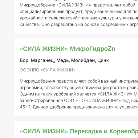
Микроудобрение «СИЛА ЖИЗНИ» представляет собой
специализированный продукт, предназначенный для п
урожайности сельскохозяйственных культур и улучшен
качества. Оно разработано на основе современных агр
технологий и содержит необходимые микроэлементы, к
способствуют оптимальному развитию растений.
Соста
концентрация элементов
Микроудобрение «СИЛА ЖИЗНИ» включает
«СИЛА ЖИЗНИ» МикроГидроZn
в себя следующие микроэлементы с указанной концентрацие
(B) – 0,2% - Медь (Cu) – 0,
Бор, Марганец, Медь, Молибден, Цинк
ОООНПО «СИЛА ЖИЗНИ»
Микроудобрения представляют собой важный инструме
агрономии, способствующий оптимизации роста и разви
Одним из таких удобрений является «СИЛА ЖИЗНИ» М
зарегистрированное ООО НПО «СИЛА ЖИЗНИ» под ном
451-1. Данное удобрение предназначено для улучшения
микроэлементов растениями, что в свою очередь спос
повышению их устойчивости к стрессовым условиям и
урожайности. ### Описание «СИЛА ЖИЗНИ» МикроГидроZn — это
«СИЛА ЖИЗНИ» Пересадка и Корнеобр
водорастворимое микроудобрение, содержащее цинк в 