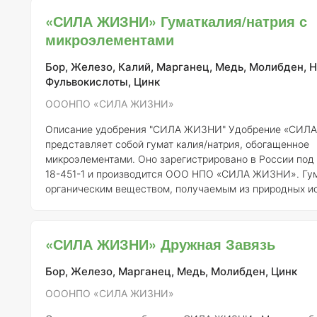
Состав элементов и концентрация
Состав микроудобрения «СИЛА
«СИЛА ЖИЗНИ» Гуматкалия/натрия с
ЖИЗНИ» включает следующие ключевые микроэлемен
микроэлементами
Бор, Железо, Калий, Марганец, Медь, Молибден, Н
Фульвокислоты, Цинк
ОООНПО «СИЛА ЖИЗНИ»
Описание удобрения "СИЛА ЖИЗНИ"
Удобрение «СИЛА ЖИЗНИ»
представляет собой гумат калия/натрия, обогащенное
микроэлементами. Оно зарегистрировано в России под
18-451-1 и производится ООО НПО «СИЛА ЖИЗНИ». Гум
органическим веществом, получаемым из природных ис
таких как торф, и обладает высокой биоактивностью. В
микроэлементами, это удобрение улучшает питательны
почвы и способствует росту растений.
Состав и концен
«СИЛА ЖИЗНИ» Дружная Завязь
элементов
Состав удобрения может варьироваться, однако в общем
виде
Бор, Железо, Марганец, Медь, Молибден, Цинк
ОООНПО «СИЛА ЖИЗНИ»