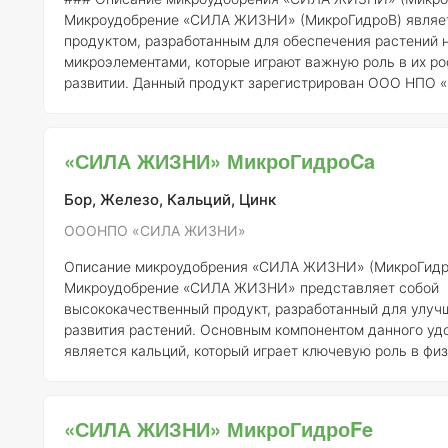
Микроудобрение «СИЛА ЖИЗНИ» (МикроГидроB) являе
продуктом, разработанным для обеспечения растений
микроэлементами, которые играют важную роль в их ро
развитии. Данный продукт зарегистрирован ООО НПО 
ЖИЗНИ» под номером 274-18-451-1. #### Состав и концентрация
элементов Состав микроудобрения «СИЛА ЖИЗНИ» включает в себя
следующие микроэлементы: -
Бор (B)
— 0,05% -
Марган
«СИЛА ЖИЗНИ» МикроГидроCa
0,03% -
Цинк (Zn)
— 0,02% -
Медь (Cu)
— 0,01% -
Молиб
0,002% -
Железо (Fe)
Бор, Железо, Кальций, Цинк
ОООНПО «СИЛА ЖИЗНИ»
Описание микроудобрения «СИЛА ЖИЗНИ» (МикроГидр
Микроудобрение «СИЛА ЖИЗНИ» представляет собой
высококачественный продукт, разработанный для улуч
развития растений. Основным компонентом данного уд
является кальций, который играет ключевую роль в фи
процессах растений, включая формирование клеточных 
улучшение структуры почвы и усвоение других питател
элементов.
Состав элементов и концентрация:
В соответствии с
«СИЛА ЖИЗНИ» МикроГидроFe
данными, предоставленными регистрантом ООО НПО 