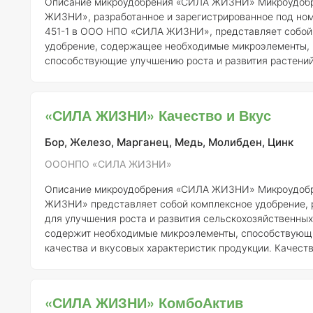
Описание микроудобрения «СИЛА ЖИЗНИ»
Микроудобрение «СИЛА
ЖИЗНИ», разработанное и зарегистрированное под ном
451-1 в ООО НПО «СИЛА ЖИЗНИ», представляет собой
удобрение, содержащее необходимые микроэлементы,
способствующие улучшению роста и развития растений
предназначено для повышения урожайности, улучшени
плодов и устойчивости растений к стрессовым фактор
концентрация элементов
Удобрение содержит следующие
«СИЛА ЖИЗНИ» Качество и Вкус
микроэлементы в определенных концентрациях: - Бор (B) – 0,2% -
Медь (Cu) – 0,1%
Бор, Железо, Марганец, Медь, Молибден, Цинк
ОООНПО «СИЛА ЖИЗНИ»
Описание микроудобрения «СИЛА ЖИЗНИ»
Микроудобрение «СИЛА
ЖИЗНИ» представляет собой комплексное удобрение, 
для улучшения роста и развития сельскохозяйственных
содержит необходимые микроэлементы, способствую
качества и вкусовых характеристик продукции.
Качеств
Использование микроудобрения «СИЛА ЖИЗНИ» позво
значительно улучшить не только количественные, но и
показатели урожая. Оно способствует увеличению со
«СИЛА ЖИЗНИ» КомбоАктив
витаминов, минералов и других полезных вещест