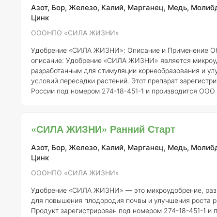
усваиваемой раст
Азот, Бор, Железо, Калий, Марганец, Медь, Молиб
Цинк
ОООНПО «СИЛА ЖИЗНИ»
Удобрение «СИЛА ЖИЗНИ»: Описание и Применение
О
описание:
Удобрение «СИЛА ЖИЗНИ» является микроу
разработанным для стимуляции корнеобразования и ул
условий пересадки растений. Этот препарат зарегистри
России под номером 274-18-451-1 и производится ОО
ЖИЗНИ». Основная цель использования данного удобр
заключается в усилении роста корневой системы, что, 
очередь, способствует улучшению общего состояния р
«СИЛА ЖИЗНИ» Ранний Старт
повышению их устойчивости к стрессовым условиям.
С
концентрация эле
Азот, Бор, Железо, Калий, Марганец, Медь, Молиб
Цинк
ОООНПО «СИЛА ЖИЗНИ»
Удобрение «СИЛА ЖИЗНИ» — это микроудобрение, раз
для повышения плодородия почвы и улучшения роста р
Продукт зарегистрирован под номером 274-18-451-1 и 