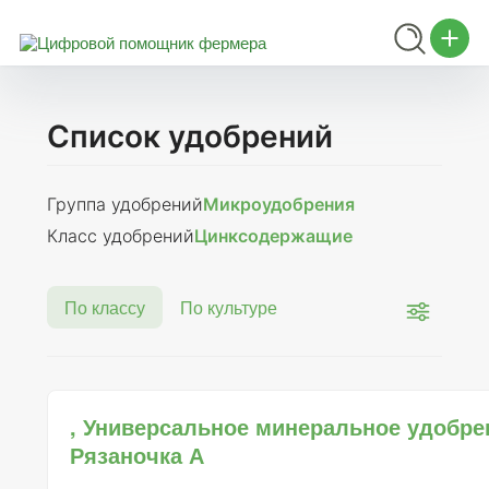
Список удобрений
Группа удобрений
Микроудобрения
Класс удобрений
Цинксодержащие
По классу
По культуре
, Универсальное минеральное удобре
Рязаночка А