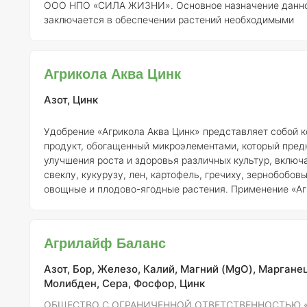
ООО НПО «СИЛА ЖИЗНИ». Основное назначение данно
заключается в обеспечении растений необходимыми
микроэлементами, что способствует их здоровому разв
повышенной урожайности. ### Состав Микроудобрение «СИЛА
ЖИЗНИ» содержит следующие элементы: 1.
Азот (N)
— 
Агрикола Аква Цинк
(P)
— 1% 3.
Калий (K)
— 1% 4.
Микроэлементы
: - Железо (Fe) — 0,1% -
Маргане
Азот, Цинк
Удобрение «Агрикола Аква Цинк» представляет собой 
продукт, обогащенный микроэлементами, который пред
улучшения роста и здоровья различных культур, включ
свеклу, кукурузу, лен, картофель, гречиху, зернобобовы
овощные и плодово-ягодные растения. Применение «Агрикола Аква
Цинк» осуществляется через полив или некорневую по
использованием различных методов, таких как традици
капельное орошение и опрыскивание. Наиболее эффек
Агрилайф Баланс
способом является комбинация этих методов, особенно
Азот, Бор, Железо, Калий, Магний (MgO), Марганец
Молибден, Сера, Фосфор, Цинк
ОБЩЕСТВО С ОГРАНИЧЕННОЙ ОТВЕТСТВЕННОСТЬЮ 