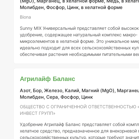
(MgO), Марганец, в хелатной форме, Медь, в хела
Молибден, Фосфор, Цинк, в хелатной форме
Biona
Sunny MIX Универсальный представляет собой высоко
удобрение, содержащее натуральный комплекс макро- 
микроэлементов в хелатной форме. Это уникальное ми
идеально подходит для всех сельскохозяйственных кул
обеспечивая растения необходимыми питательными ве
критические фазы их развития. Состав удобрения включает
органические и аминокислоты, которые способствуют 
усвоения элементов питания. Хелатные соединения, о
Агрилайф Баланс
органическими кислотами, позволяют растениям более
поглощать микр
Азот, Бор, Железо, Калий, Магний (MgO), Марганец
Молибден, Сера, Фосфор, Цинк
ОБЩЕСТВО С ОГРАНИЧЕННОЙ ОТВЕТСТВЕННОСТЬЮ 
ИНВЕСТ ГРУПП»
Удобрение Агрилайф Баланс представляет собой комп
хелатное средство, предназначенное для внекорневой
сельскохозяйственных культур, которые требуют значи