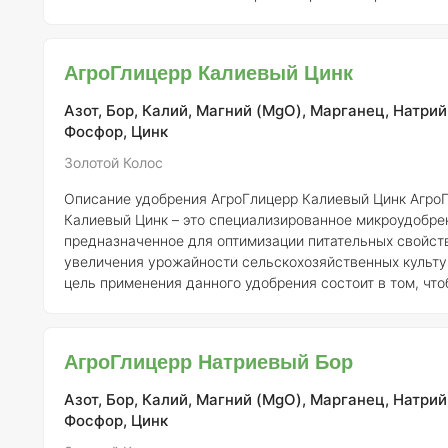
цель его использования заключается в повышении пло
и улучшении качества урожая. Данное удобрение соде
необходимые элементы, способствующие полноценном
АгроГлицерр Калиевый Цинк
растений.
Состав и концентрация элементов:
Состав микроудобрения
мож
Азот, Бор, Калий, Магний (MgO), Марганец, Натрий
Фосфор, Цинк
Золотой Колос
Описание удобрения АгроГлицерр Калиевый Цинк
АгроГлицерр
Калиевый Цинк – это специализированное микроудобре
предназначенное для оптимизации питательных свойст
увеличения урожайности сельскохозяйственных культу
цель применения данного удобрения состоит в том, чт
растения жизненно важными микроэлементами, среди к
калий, которые играют ключевую роль в физиологическ
таких как фотосинтез, синтез белков и обмен веществ. ### Состав
АгроГлицерр Натриевый Бор
элементов и их концентрация Состав удобрения вкл
Азот, Бор, Калий, Магний (MgO), Марганец, Натрий
Фосфор, Цинк