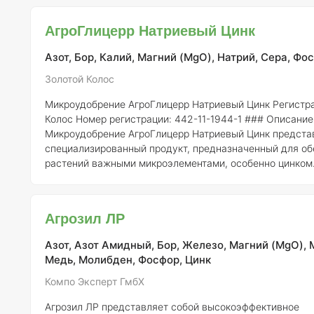
Натрий (Na)
– 2,0% -
Бор (B)
– 0,5% -
Медь (Cu)
– 0,1% -
0,3% -
Марганец (Mn)
– 0,5% -
Железо (Fe)
– 0,2% -
Моли
АгроГлицерр Натриевый Цинк
0,01% Эти микроэлементы играют важную
Азот, Бор, Калий, Магний (MgO), Натрий, Сера, Фо
Золотой Колос
Микроудобрение АгроГлицерр Натриевый Цинк
Регистра
Колос
Номер регистрации:
442-11-1944-1 ### Описание
Микроудобрение АгроГлицерр Натриевый Цинк предста
специализированный продукт, предназначенный для о
растений важными микроэлементами, особенно цинком
является ключевым элементом, необходимым для фото
синтеза белков и активации ферментов, играющих важн
нормальном росте и развитии растений. Данный продук
Агрозил ЛР
предотвратить дефицит цинка, что может вызвать хлоро
Азот, Азот Амидный, Бор, Железо, Магний (MgO), 
Медь, Молибден, Фосфор, Цинк
Компо Эксперт ГмбХ
Агрозил ЛР представляет собой высокоэффективное