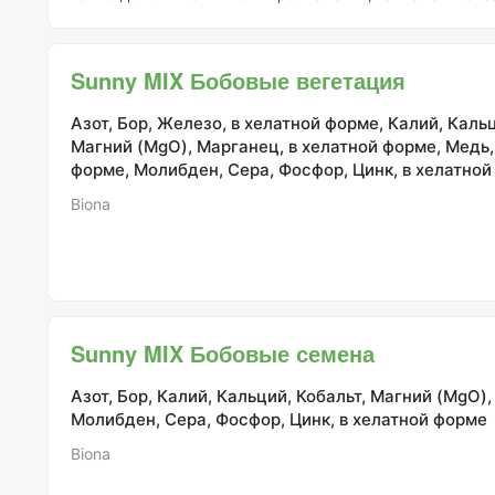
цинк. Эта сбалансированная формула, разработанная к
Advanced Nutrients, укрепляет клеточные стенки растен
самым способствуя их здоровью и пышности. Кальций в составе не
Sunny MIX Бобовые вегетация
только укрепляет клеточные стенки, но и способствует
эффективному усвоению пи
Азот, Бор, Железо, в хелатной форме, Калий, Кальц
Магний (MgO), Марганец, в хелатной форме, Медь,
форме, Молибден, Сера, Фосфор, Цинк, в хелатно
Biona
Sunny MIX Бобовые семена
Азот, Бор, Калий, Кальций, Кобальт, Магний (MgO)
Молибден, Сера, Фосфор, Цинк, в хелатной форме
Biona