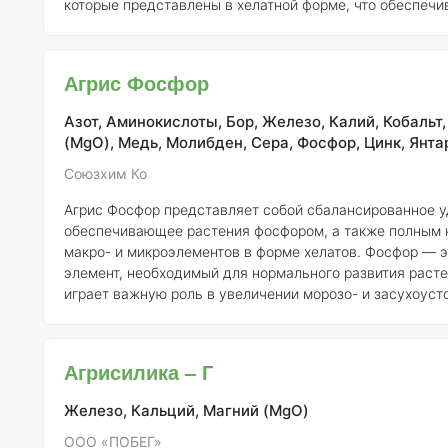
которые представлены в хелатной форме, что обеспеч
усвояемость питательных веществ растениями. Кроме того, Агрис
Форсаж дополнительно обогащен аминокислотами, кот
способствуют улучшению метаболических процессов в 
Агрис Фосфор
также гуминовыми кислотами, которые усиливают стру
повышают
Азот, Аминокислоты, Бор, Железо, Калий, Кобальт
(MgO), Медь, Молибден, Сера, Фосфор, Цинк, Янта
Союзхим Ко
Агрис Фосфор представляет собой сбалансированное у
обеспечивающее растения фосфором, а также полным 
макро- и микроэлементов в форме хелатов. Фосфор — 
элемент, необходимый для нормального развития расте
играет важную роль в увеличении морозо- и засухоуст
также участвует в синтезе аденозинтрифосфата (АТФ) 
аденозиндифосфата (АДФ), что критично для энергетич
процессов в клетках. Кроме того, фосфор способствует активному
Агрисилика – Г
росту и развитию корневой системы, а также формиро
генеративных органов
Железо, Кальций, Магний (MgO)
ООО «ПОБЕГ»