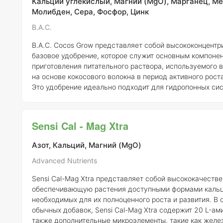
Кальций углекислый, Магний (MgO), Марганец, Ме
Молибден, Сера, Фосфор, Цинк
B.A.C.
B.A.C. Cocos Grow представляет собой высококонцентр
базовое удобрение, которое служит основным компоне
приготовления питательного раствора, используемого в
на основе кокосового волокна в период активного рост
Это удобрение идеально подходит для гидропонных сис
помогает обеспечить растения всеми необходимыми п
веществами. Для приготовления питательного раствора необходимо
смешать компоненты A и B в равных пропорциях. Реко
Sensi Cal - Mag Xtra
составляет 1 мл удобрения на 250 мл воды, что позвол
Азот, Кальций, Магний (MgO)
Advanced Nutrients
Sensi Cal-Mag Xtra представляет собой высококачеств
обеспечивающую растения доступными формами кальци
необходимых для их полноценного роста и развития. В о
обычных добавок, Sensi Cal-Mag Xtra содержит 20 L-ами
также дополнительные микроэлементы, такие как желез