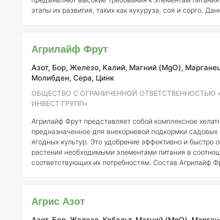
этапы их развития, таких как кукуруза, соя и сорго. Данный продукт
быстро и эффективно обеспечивает растения необход
(Zn), что особенно важно для упомянутых культур. Кром
удобрения включает такие жизненно важные макро- и
Агрилайф Фрут
микроэлементы, как азот (N), фосфор (P), калий (K), сер
(Mg), же
Азот, Бор, Железо, Калий, Магний (MgO), Марганец
Молибден, Сера, Цинк
ОБЩЕСТВО С ОГРАНИЧЕННОЙ ОТВЕТСТВЕННОСТЬЮ 
ИНВЕСТ ГРУПП»
Агрилайф Фрут представляет собой комплексное хелат
предназначенное для внекорневой подкормки садовых 
ягодных культур. Это удобрение эффективно и быстро 
растения необходимыми элементами питания в соотнош
соответствующих их потребностям. Состав Агрилайф Фрут
акцентирует внимание на таких микроэлементах, как кал
железо (Fe), цинк (Zn), марганец (Mn) и бор (B), которы
важны для садовых и плодово-ягодных культур, поскол
Агрис Азот
чувствительны к их дефициту. Кроме того, формула пре
включает азот (N),
Азот, Бор, Железо, Кобальт, Магний (MgO), Марган