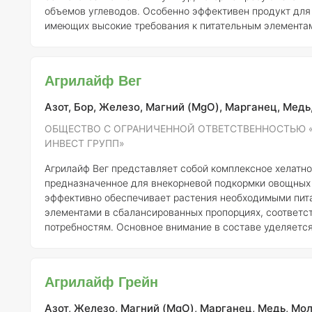
объемов углеводов. Особенно эффективен продукт для 
имеющих высокие требования к питательным элементам
рапс, сахарная свекла, подсолнечник, картофель, виног
различные плодовые и овощные растения. Агрилайф Баланс быстро и
эффективно снабжает культуры бором (В) и фосфором (Р
Агрилайф Вег
особенно актуально для таких растений, как соя, рапс, 
Азот, Бор, Железо, Магний (MgO), Марганец, Медь
ОБЩЕСТВО С ОГРАНИЧЕННОЙ ОТВЕТСТВЕННОСТЬЮ 
ИНВЕСТ ГРУПП»
Агрилайф Вег представляет собой комплексное хелатно
предназначенное для внекорневой подкормки овощных 
эффективно обеспечивает растения необходимыми пит
элементами в сбалансированных пропорциях, соответс
потребностям. Основное внимание в составе уделяетс
микроэлементам, как железо (Fe), цинк (Zn), марганец (M
поскольку овощные культуры очень чувствительны к их
Кроме того, удобрение содержит важные макроэлементы
Агрилайф Грейн
азот (N), сера (S)
Азот, Железо, Магний (MgO), Марганец, Медь, Мол