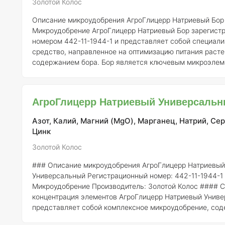
Золотой Колос
Описание микроудобрения АгроГлицерр Натриевый Бор
Микроудобрение АгроГлицерр Натриевый Бор зарегист
номером 442-11-1944-1 и представляет собой специал
средство, направленное на оптимизацию питания расте
содержанием бора. Бор является ключевым микроэлем
необходимым для нормального роста и развития растен
в критические фазы, такие как цветение и формировани
Состав и концентрация элементов:
АгроГлицерр Натриевый Бор
АгроГлицерр Натриевый Универсаль
включает в себя
Азот, Калий, Магний (MgO), Марганец, Натрий, Сер
Цинк
Золотой Колос
### Описание микроудобрения АгроГлицерр Натриевый
Универсальный
Регистрационный номер:
442-11-1944-1
Микроудобрение
Производитель:
Золотой Колос #### Состав и
концентрация элементов АгроГлицерр Натриевый Унив
представляет собой комплексное микроудобрение, со