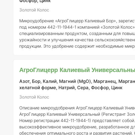
Фосфор, Цинк
Золотой Колос
Микроудобрение «АгроГлицерр Калиевый Бор», зарегис
под номером 442-11-1944-1 компанией «Золотой Колос»
специализированным продуктом, созданным для повы
урожайности и улучшения качества сельскохозяйствен
продукции. Это удобрение содержит необходимые микр
которые способствуют нормальному росту и развитию р
делает его важным компонентом в системе питания растен
Состав и концентрация элементов В удобрении «АгроГлицерр
АгроГлицерр Калиевый Универсальн
Калий (K)
: 15% —
Азот, Бор, Калий, Магний (MgO), Марганец, Марган
хелатной форме, Натрий, Сера, Фосфор, Цинк
Золотой Колос
Описание микроудобрения АгроГлицерр Калиевый Уни
АгроГлицерр Калиевый Универсальный (Регистрант Зол
Номер регистрации 442-11-1944-1) представляет собой
высокоэффективное микроудобрение, разработанное д
обеспечения оптимального роста и развития растений.