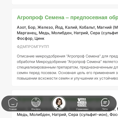
Описание продукта «АгроНАН Органик» — это высококачественное
микроудобрение, разработанное для оптимизации усво
питательных веществ растениями и повышения их усто
Агропроф Семена – предпосевная обр
неблагоприятным условиям окружающей среды. Данно
содер
Азот, Бор, Железо, Йод, Калий, Кобальт, Магний (M
Марганец, Медь, Молибден, Натрий, Сера (сульфит
Фосфор, Цинк
ФДМПРОМГРУПП
Описание микроудобрения "Агропроф Семена" для пре
обработки
Микроудобрение "Агропроф Семена" является
специализированным препаратом, предназначенным дл
семян перед посевом. Основная цель его применения 
повышении всхожести семян и улучшении их устойчиво
неблагоприятным условиям окружающей среды. Этот п
зарегистрирован компанией ФДМПРОМГРУПП под реги
номером 503-11-1973-1.
Состав и концентрация элемент
Агропроф – некорневая подкормка
Микроудобрение "Агропроф Семена" включает в себя р
важных микроэ
Азот, Бор, Железо, Калий, Кобальт, Магний (MgO),
Чаты
Главная
Мои поля
Справочники
Медь, Молибден, Натрий, Сера (сульфит-ион), Фос