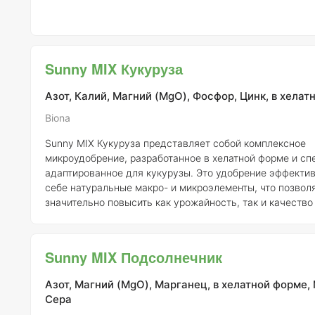
Sunny MIX Кукуруза
Азот, Калий, Магний (MgO), Фосфор, Цинк, в хелат
Biona
Sunny MIX Кукуруза представляет собой комплексное
микроудобрение, разработанное в хелатной форме и сп
адаптированное для кукурузы. Это удобрение эффектив
себе натуральные макро- и микроэлементы, что позвол
значительно повысить как урожайность, так и качество
культур. Состав Sunny MIX Кукуруза включает органические и
аминокислоты в концентрации 25 г/л, а также стимулят
иммунной защиты растений в количестве 10 г/л. Дополн
Sunny MIX Подсолнечник
формуле присутствуют прилипатели, сурфактанты и гум
которые способствуют ул
Азот, Магний (MgO), Марганец, в хелатной форме,
Сера