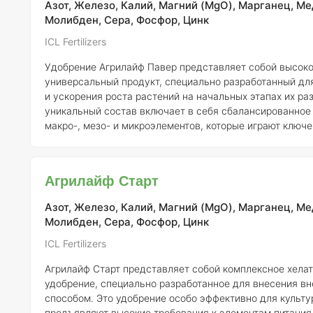
Азот, Железо, Калий, Магний (MgO), Марганец, Ме
Молибден, Сера, Фосфор, Цинк
ICL Fertilizers
Удобрение Агрилайф Павер представляет собой высок
универсальный продукт, специально разработанный дл
и ускорения роста растений на начальных этапах их раз
уникальный состав включает в себя сбалансированное
макро-, мезо- и микроэлементов, которые играют ключе
формировании растительных тканей, обеспечивая раст
необходимым для полноценного развития. Питательные вещества,
содержащиеся в удобрении, наносятся на поверхность
Агрилайф Старт
процессе обработки, что позволяет им эффективно усв
Азот, Железо, Калий, Магний (MgO), Марганец, Ме
Молибден, Сера, Фосфор, Цинк
ICL Fertilizers
Агрилайф Старт представляет собой комплексное хела
удобрение, специально разработанное для внесения в
способом. Это удобрение особо эффективно для культу
предъявляют высокие требования к элементам питания 