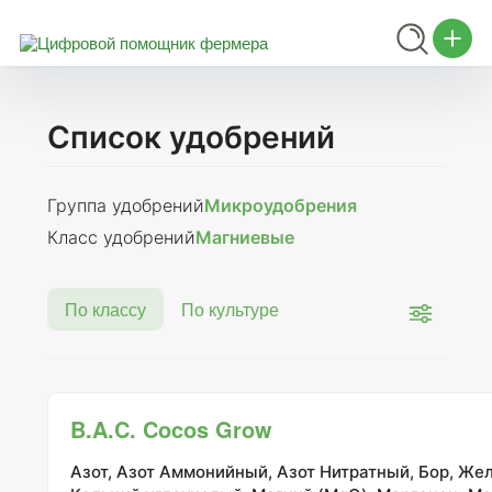
Список удобрений
Группа удобрений
Микроудобрения
Класс удобрений
Магниевые
По классу
По культуре
B.A.C. Cocos Grow
Азот, Азот Аммонийный, Азот Нитратный, Бор, Жел