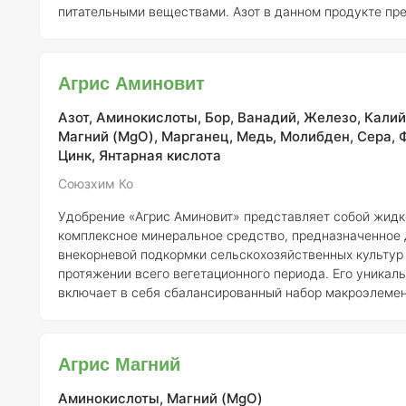
питательными веществами. Азот в данном продукте пр
амидной форме, что способствует его эффективному у
корнями. Кроме того, в состав удобрения включены поверхностно-
активные вещества (ПАВ), которые значительно повыш
Агрис Аминовит
биологическую активность продукта. Эти компоненты 
скорость проникновения
Азот, Аминокислоты, Бор, Ванадий, Железо, Калий,
Магний (MgO), Марганец, Медь, Молибден, Сера, 
Цинк, Янтарная кислота
Союзхим Ко
Удобрение «Агрис Аминовит» представляет собой жидк
комплексное минеральное средство, предназначенное 
внекорневой подкормки сельскохозяйственных культур
протяжении всего вегетационного периода. Его уникал
включает в себя сбалансированный набор макроэлемен
микроэлементов в хелатной форме, что обеспечивает о
усвоение питательных веществ растениями. Основная задача «Агрис
Аминовит» заключается в формировании более мощного
Агрис Магний
сокращении времени всхожести, что, в свою очередь, 
лучшей пере
Аминокислоты, Магний (MgO)