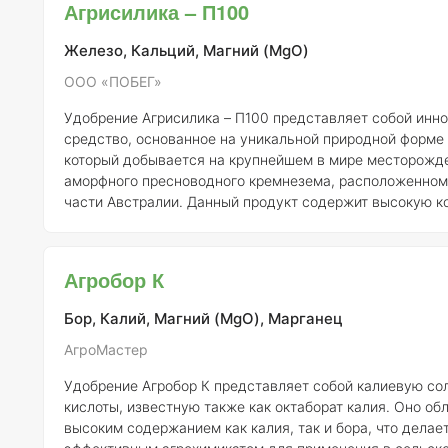
Агрисилика – П100
способствует защите растений от различных стрессов.
включает в себя н
Железо, Кальций, Магний (MgO)
ООО «ПОБЕГ»
Удобрение Агрисилика – П100 представляет собой инн
средство, основанное на уникальной природной форме
который добывается на крупнейшем в мире месторожд
аморфного пресноводного кремнезема, расположенном
части Австралии. Данный продукт содержит высокую к
растворимого кремния — 26% от общей массы, что поз
легко преобразовываться в усвояемую форму для раст
Кремний, входящий в состав Агрисилика – П100, оказы
Агробор К
смягчающее действие на вредные воздействия окруж
включая различные ст
Бор, Калий, Магний (MgO), Марганец
АгроМастер
Удобрение Агробор К представляет собой калиевую со
кислоты, известную также как октаборат калия. Оно об
высоким содержанием как калия, так и бора, что делает