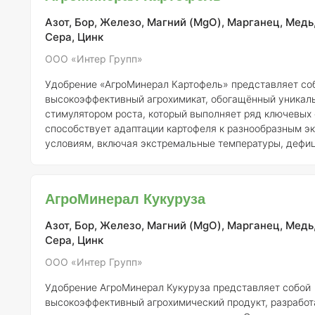
плодоношения. Данное удо
Азот, Бор, Железо, Магний (MgO), Марганец, Медь
Сера, Цинк
ООО «Интер Групп»
Удобрение «АгроМинерал Картофель» представляет со
высокоэффективный агрохимикат, обогащённый уникал
стимулятором роста, который выполняет ряд ключевых
способствует адаптации картофеля к разнообразным э
условиям, включая экстремальные температуры, дефиц
кислорода, а также негативное влияние загрязнённой с
Использование данного удобрения повышает устойчив
к болезням и вредителям, ускоряет их рост, а также сп
АгроМинерал Кукуруза
активному формированию корневой системы и увеличе
массы.
Азот, Бор, Железо, Магний (MgO), Марганец, Медь
Сера, Цинк
ООО «Интер Групп»
Удобрение АгроМинерал Кукуруза представляет собой
высокоэффективный агрохимический продукт, разработ