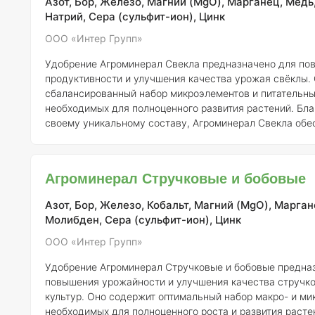
Азот, Бор, Железо, Магний (MgO), Марганец, Медь
Натрий, Сера (сульфит-ион), Цинк
ООО «Интер Групп»
Удобрение Агроминерал Свекла предназначено для по
продуктивности и улучшения качества урожая свёклы.
сбалансированный набор микроэлементов и питательны
необходимых для полноценного развития растений. Бл
своему уникальному составу, Агроминерал Свекла обе
активное усвоение влаги и питательных веществ корн
системами, что особенно важно в условиях различных 
факторов. Применение этого удобрения способствует укреплению
Агроминерал Стручковые и бобовые
иммунитета растений, делает их более устойчивыми к 
Азот, Бор, Железо, Кобальт, Магний (MgO), Марган
Молибден, Сера (сульфит-ион), Цинк
ООО «Интер Групп»
Удобрение Агроминерал Стручковые и бобовые предна
повышения урожайности и улучшения качества стручко
культур. Оно содержит оптимальный набор макро- и ми
необходимых для полноценного роста и развития расте