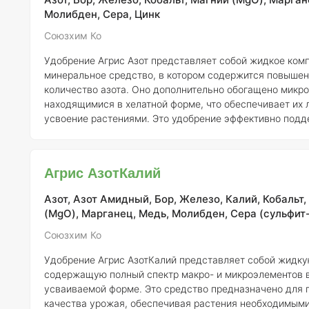
Молибден, Сера, Цинк
Союзхим Ко
Удобрение Агрис Азот представляет собой жидкое ком
минеральное средство, в котором содержится повыше
количество азота. Оно дополнительно обогащено микр
находящимися в хелатной форме, что обеспечивает их 
усвоение растениями. Это удобрение эффективно подд
и развитие культур, способствуя улучшению их физиол
процессов. Агрис Азот особенно рекомендуется для применения на
этапах активного роста растений, когда потребность в 
Агрис АзотКалий
возрастает. Хелатные микроэлементы, присутствующие
составе, с
Азот, Азот Амидный, Бор, Железо, Калий, Кобальт,
(MgO), Марганец, Медь, Молибден, Сера (сульфит-
Союзхим Ко
Удобрение Агрис АзотКалий представляет собой жидку
содержащую полный спектр макро- и микроэлементов в
усваиваемой форме. Это средство предназначено для
качества урожая, обеспечивая растения необходимым