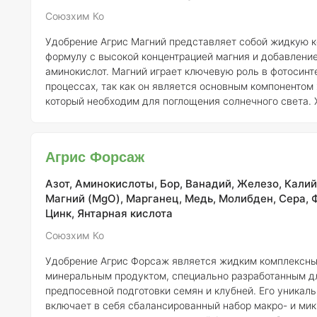
Союзхим Ко
Удобрение Агрис Магний представляет собой жидкую 
формулу с высокой концентрацией магния и добавлени
аминокислот. Магний играет ключевую роль в фотосинт
процессах, так как он является основным компонентом
который необходим для поглощения солнечного света. 
свою очередь, способствует производству энергии, не
роста растений. Увеличение содержания магния в раст
приводит к активизации фотосинтетических процессов, 
Агрис Форсаж
способствует более быстрому и эффективному развит
морфологических
Азот, Аминокислоты, Бор, Ванадий, Железо, Калий,
Магний (MgO), Марганец, Медь, Молибден, Сера, 
Цинк, Янтарная кислота
Союзхим Ко
Удобрение Агрис Форсаж является жидким комплексн
минеральным продуктом, специально разработанным д
предпосевной подготовки семян и клубней. Его уникал
включает в себя сбалансированный набор макро- и ми