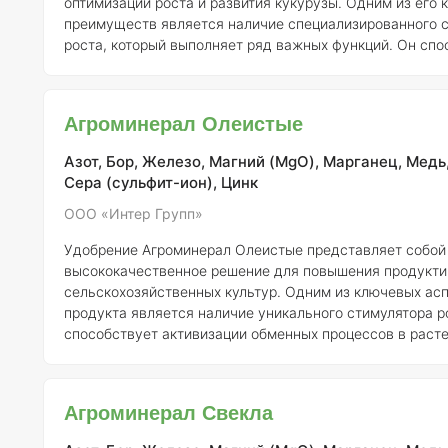
оптимизации роста и развития кукурузы. Одним из его
преимуществ является наличие специализированного 
роста, который выполняет ряд важных функций. Он спо
адаптации растений к различным экологическим услов
экстремальные температуры, нехватку влаги и света, а
обеднение почвы и загрязнение окружающей среды. Кр
Агроминерал Олеистые
удобрение повышает устойчивость кукурузы к болезня
вредителям, ускоряе
Азот, Бор, Железо, Магний (MgO), Марганец, Медь
Сера (сульфит-ион), Цинк
ООО «Интер Групп»
Удобрение Агроминерал Олеистые представляет собой
высококачественное решение для повышения продукти
сельскохозяйственных культур. Одним из ключевых асп
продукта является наличие уникального стимулятора р
способствует активизации обменных процессов в растен
свою очередь, ведет к улучшению усвоения питательн
повышению устойчивости к неблагоприятным условия
среды. Агроминерал Олеистые содержит сбалансированный набор
Агроминерал Свекла
макро- и микроэлементов, необходимых для полноценн