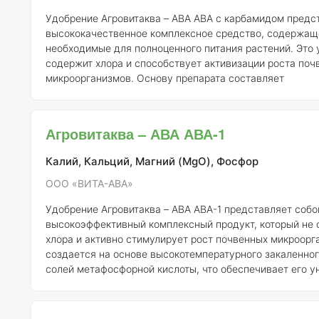
Удобрение Агровитаква – АВА АВА с карбамидом предс
высококачественное комплексное средство, содержащ
необходимые для полноценного питания растений. Это 
содержит хлора и способствует активизации роста поч
микроорганизмов. Основу препарата составляет
высокотемпературный закаленный расплав солей мета
кислоты, что делает его высокоэффективным в различн
Состав удобрения тщательно сбалансирован по основ
Агровитаква – АВА АВА-1
питания, что позволяет обеспечить растения необходи
веществам
Калий, Кальций, Магний (MgO), Фосфор
ООО «ВИТА-АВА»
Удобрение Агровитаква – АВА АВА-1 представляет собо
высокоэффективный комплексный продукт, который не
хлора и активно стимулирует рост почвенных микроорг
создается на основе высокотемпературного закаленно
солей метафосфорной кислоты, что обеспечивает его у
свойства. Состав удобрения сбалансирован по всем о
элементам, необходимым для полноценного роста и ра
растений. АВА АВА-1 отличается негигроскопичностью и высокой