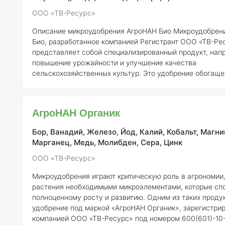
ООО «ТВ-Ресурс»
Описание микроудобрения АгроНАН Био
Микроудобрение АгроНАН
Био, разработанное компанией Регистрант ООО «ТВ-Ре
представляет собой специализированный продукт, нап
повышение урожайности и улучшение качества
сельскохозяйственных культур. Это удобрение обогаще
микроэлементами, необходимыми для полноценного рос
растений, что делает его особенно актуальным в услови
почвах наблюдается дефицит этих элементов.
Состав и
АгроНАН Органик
элементов
АгроНАН Био содержит сбалансированное к
Бор, Ванадий, Железо, Йод, Калий, Кобальт, Магни
Марганец, Медь, Молибден, Сера, Цинк
ООО «ТВ-Ресурс»
Микроудобрения играют критическую роль в агрономии
растения необходимыми микроэлементами, которые сп
полноценному росту и развитию. Одним из таких проду
удобрение под маркой «АгроНАН Органик», зарегистри
компанией ООО «ТВ-Ресурс» под номером 600(601)-10-253