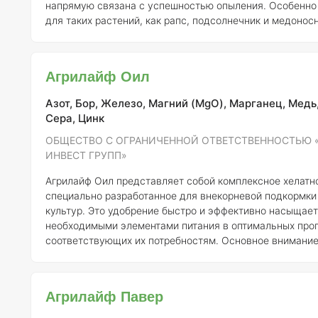
напрямую связана с успешностью опыления. Особенно 
для таких растений, как рапс, подсолнечник и медонос
которые требуют тщательного обеспечения микроэлементами
удобрение быстро и эффективно обеспечивает растения
молибденом (Mo), что особенно важно для таких требо
Агрилайф Оил
культур, как кукуруза, масличные и плодо-ягодные рас
Азот, Бор, Железо, Магний (MgO), Марганец, Медь
Сера, Цинк
ОБЩЕСТВО С ОГРАНИЧЕННОЙ ОТВЕТСТВЕННОСТЬЮ 
ИНВЕСТ ГРУПП»
Агрилайф Оил представляет собой комплексное хелатн
специально разработанное для внекорневой подкормк
культур. Это удобрение быстро и эффективно насыщает
необходимыми элементами питания в оптимальных проп
соответствующих их потребностям. Основное внимание в составе
уделено таким микроэлементам, как железо (Fe), цинк (
(Mn) и бор (B), к дефициту которых масличные культуры
чувствительны. Удобрение также включает азот (N), сер
Агрилайф Павер
(Mg) и молибден (Mo), что способствует комплексному