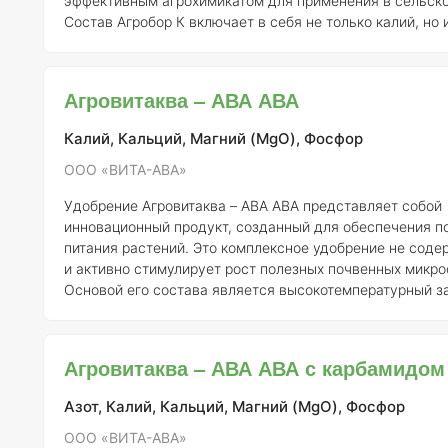
эффективным агрохимикатом для применения в сельско
Состав Агробор К включает в себя не только калий, но и
марганец, которые играют важную роль в стимуляции у
обмена. Эти элементы значительно повышают результа
подкормок сельскохозяйственных культур, способству
Агровитаква – АВА АВА
содержания сахаров в плодах. Это особенно актуально
Калий, Кальций, Магний (MgO), Фосфор
ООО «ВИТА-АВА»
Удобрение Агровитаква – АВА АВА представляет собой
инновационный продукт, созданный для обеспечения п
питания растений. Это комплексное удобрение не соде
и активно стимулирует рост полезных почвенных микро
Основой его состава является высокотемпературный з
расплав солей метафосфорной кислоты, что обеспечива
уникальные свойства. Состав удобрения тщательно сбалансирован
по всем ключевым элементам, необходимым для роста 
Агровитаква – АВА АВА с карбамидом
имеет низкую гигроскопичность и характеризуется ост
Азот, Калий, Кальций, Магний (MgO), Фосфор
ООО «ВИТА-АВА»