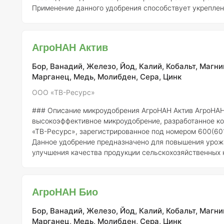
Применение данного удобрения способствует укрепле
системы, увеличивает устойчивость к болезням и неб
погодным условиям. Агроминерал Стручковые и бобовые
активизирует процессы фотосинтеза, что в свою очеред
АгроНАН Актив
более высокому накоплению биомассы и улучшению то
Бор, Ванадий, Железо, Йод, Калий, Кобальт, Магни
Марганец, Медь, Молибден, Сера, Цинк
ООО «ТВ-Ресурс»
### Описание микроудобрения АгроНАН Актив
АгроНАН
высокоэффективное микроудобрение, разработанное 
«ТВ-Ресурс», зарегистрированное под номером 600(601
Данное удобрение предназначено для повышения урож
улучшения качества продукции сельскохозяйственных к
счет оптимального снабжения растений микроэлемента
необходимыми для их роста и развития. ### Состав и концентрация
элементов АгроНАН Актив содержит следующие микроэлементы в
АгроНАН Био
определенных концентрациях: - Бор (B) — 0.15% - Медь (Cu) — 0.05% -
Железо (F
Бор, Ванадий, Железо, Йод, Калий, Кобальт, Магни
Марганец, Медь, Молибден, Сера, Цинк