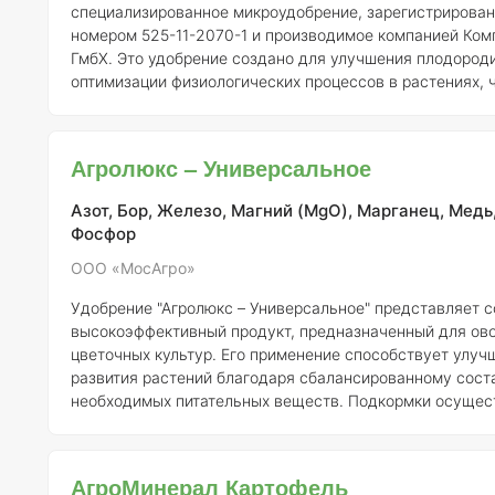
специализированное микроудобрение, зарегистрирован
номером 525-11-2070-1 и производимое компанией Ком
ГмбХ. Это удобрение создано для улучшения плодород
оптимизации физиологических процессов в растениях, ч
очередь, способствует увеличению как урожайности, т
сельскохозяйственной продукции. Состав Агрозила ЛР включает
важные микроэлементы, необходимые для полноценног
Агролюкс – Универсальное
развития растений. Концентрации этих элементов могут
варьироваться, но в общем с
Азот, Бор, Железо, Магний (MgO), Марганец, Медь
Фосфор
ООО «МосАгро»
Удобрение "Агролюкс – Универсальное" представляет с
высокоэффективный продукт, предназначенный для ов
цветочных культур. Его применение способствует улуч
развития растений благодаря сбалансированному сост
необходимых питательных веществ. Подкормки осущес
путем полива или опрыскивания растений с использов
инвентаря, таких как леечки, а также ручных и ранцевы
опрыскивателей. "Агролюкс – Универсальное" рекомендуется
АгроМинерал Картофель
использовать в период от появления всходов до оконч