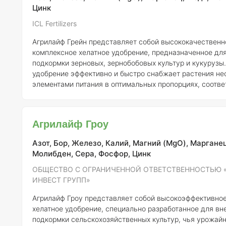
Цинк
ICL Fertilizers
Агрилайф Грейн представляет собой высококачественн
комплексное хелатное удобрение, предназначенное дл
подкормки зерновых, зернобобовых культур и кукурузы.
удобрение эффективно и быстро снабжает растения н
элементами питания в оптимальных пропорциях, соотв
потребностям. Состав Агрилайф Грейн акцентирует внимание на таких
микроэлементах, как медь (Cu), марганец (Mn) и железо
которых особенно негативно сказывается на развитии з
Агрилайф Гроу
зернобобовых культур. В дополнение к этим элементам,
Азот, Бор, Железо, Калий, Магний (MgO), Марганец
Молибден, Сера, Фосфор, Цинк
ОБЩЕСТВО С ОГРАНИЧЕННОЙ ОТВЕТСТВЕННОСТЬЮ 
ИНВЕСТ ГРУПП»
Агрилайф Гроу представляет собой высокоэффективно
хелатное удобрение, специально разработанное для вн
подкормки сельскохозяйственных культур, чья урожай