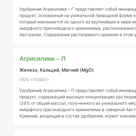
Удобрение Агрисилика – Г представляет собой иннова
продукт, основанный на уникальной природной форме к
который извлекается из одного из крупнейших в мире 
аморфного пресноводного кремнезема, расположенного
Австралии. Содержание растворимого кремния в этом 
достигает 26% от общей массы, что делает его особен
эффективным для сельского хозяйства. Кремний, входящий в состав
Агрисилики, выполняет несколько ключевых функций, к
Агрисилика – П
способствуют укреплению растений и повышению их ус
неблагоп
Железо, Кальций, Магний (MgO)
ООО «ПОБЕГ»
Удобрение Агрисилика – П представляет собой иннова
продукт, содержащий высокую концентрацию раствори
(26% от общей массы), полученного из уникального м
аморфного пресноводного кремнезема в северной Авст
Кремний, входящий в состав удобрения, играет ключев
повышении устойчивости растений к неблагоприятным
окружающей среды. Основные механизмы действия кремния
включают физическое осаждение в листьях и корнях, ч