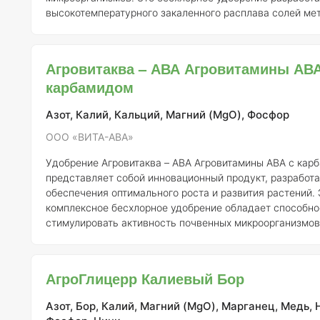
высокотемпературного закаленного расплава солей м
кислоты, что обеспечивает его уникальные свойства. Состав
продукта тщательно сбалансирован по всем основным
питания, что делает его идеальным для различных куль
Агровитаква – АВА Агровитамины АВА
использования Агровитаква заключается в его неги
карбамидом
Азот, Калий, Кальций, Магний (MgO), Фосфор
ООО «ВИТА-АВА»
Удобрение Агровитаква – АВА Агровитамины АВА с кар
представляет собой инновационный продукт, разработ
обеспечения оптимального роста и развития растений. 
комплексное бесхлорное удобрение обладает способн
стимулировать активность почвенных микроорганизмов,
способствует улучшению структуры почвы и повышени
плодородия. Состав удобрения включает в себя высококачественные
метафосфорные кислоты, которые обеспечивают сбала
АгроГлицерр Калиевый Бор
питание для растений. Примечательной особенностью 
является его нег
Азот, Бор, Калий, Магний (MgO), Марганец, Медь, 