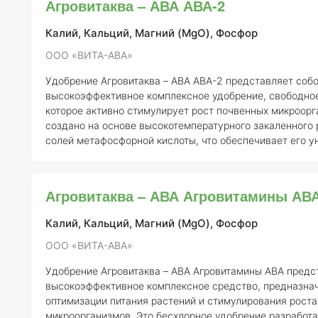
Агровитаква – АВА АВА-2
температурной зависимостью растворимости. Рабочая 
при котор
Калий, Кальций, Магний (MgO), Фосфор
ООО «ВИТА-АВА»
Удобрение Агровитаква – АВА АВА-2 представляет соб
высокоэффективное комплексное удобрение, свободное
которое активно стимулирует рост почвенных микроорг
создано на основе высокотемпературного закаленного
солей метафосфорной кислоты, что обеспечивает его у
свойства. Сбалансированный состав удобрения включа
основные элементы, необходимые для полноценного пи
растений, что способствует их здоровому росту и развитию. Од
Агровитаква – АВА Агровитамины АВ
главных особенностей АВА АВА-2 является его негигро
высо
Калий, Кальций, Магний (MgO), Фосфор
ООО «ВИТА-АВА»
Удобрение Агровитаква – АВА Агровитамины АВА предс
высокоэффективное комплексное средство, предназна
оптимизации питания растений и стимулирования рост
микроорганизмов. Это бесхлорное удобрение разработа