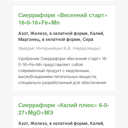
потребностей растений в период
формирования и развития их генеративных
Сиерраформ «Весенний старт»
органов. Это удобрение отвечает принципу
16-0-16+Fe+Mn
«всё в одном», что делает его идеальным для
применения на различных группах
Азот, Железо, в хелатной форме, Калий,
сельскохозяйственных культур. Химический
Марганец, в хелатной форме, Сера
состав удобрения включает в себя: -
Фосфор
(P)
: 48% -
Азот (N)
: 12% -
Калий (K)
: 8%, а
Эверрис Интернейшнл Б.В. (Нидерланды)
также микроэлем
Удобрение Сиерраформ «Весенний старт» 16-
0-16+Fe+Mn представляет собой
современный продукт с медленным
высвобождением питательных веществ,
специально разработанный для обеспечения
растений необходимыми элементами питания
в начале вегетационного сезона. Его состав
включает азот в виде карбамида, что
Сиерраформ «Калий плюс» 6-0-
способствует быстрой реакции даже в
27+MgO+MЭ
холодных условиях, позволяя сбалансировать
рост на ранних стадиях. Удобрение не
Азот, Железо, в хелатной форме, Калий,
содержит фосфора, что делает его идеальным