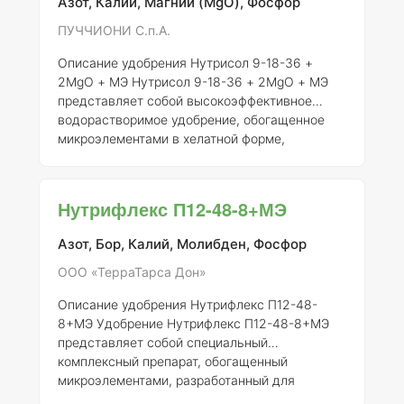
Азот, Калий, Магний (MgO), Фосфор
ПУЧЧИОНИ С.п.А.
Описание удобрения Нутрисол 9-18-36 +
2MgO + МЭ
Нутрисол 9-18-36 + 2MgO + МЭ
представляет собой высокоэффективное
водорастворимое удобрение, обогащенное
микроэлементами в хелатной форме,
предназначенное для подкормки овощных,
плодово-ягодных и декоративных культур.
Данный продукт оптимизирует питание
Нутрифлекс П12-48-8+МЭ
растений и способствует улучшению
структуры их тканей. Увеличенное
Азот, Бор, Калий, Молибден, Фосфор
содержание калия в формуле удобрения
ускоряет процессы роста и созревания
ООО «ТерраТарса Дон»
плодов, что делает его идеальным для
Описание удобрения Нутрифлекс П12-48-
применения в различных агрономических
8+МЭ
Удобрение Нутрифлекс П12-48-8+МЭ
условиях.
Преимущества удобрения
представляет собой специальный
комплексный препарат, обогащенный
микроэлементами, разработанный для
удовлетворения физиологических