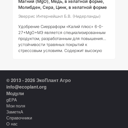
Магний (MgO), Медь, в хелатной форме,
для участков с высоким содержанием этого
Молибден, Сера, Цинк, в хелатной форме
элемента. Продолжительность действия
удобрения составл
Эверрис Интернейшнл Б.В. (Нидерланды)
Удобрение Сиерраформ «Калий плюс» 6-0-
27+MgO+MЭ является специализированным
продуктом, разработанным для повышения
устойчивости травяных покрытий к
стрессовым условиям. Содержит высокую
концентрацию калия, который способствует
укреплению дерна и улучшению его
структуры в осенний и зимний периоды, что
особенно актуально для газонов,
© 2013 - 2026 ЭкоПлант Агро
подвергающихся интенсивной эксплуатации.
info@ecoplant.org
Композиция удобрения включает 6% азота,
Модули
27% калия, а также магний и микроэлементы,
что обеспечивает комплексный подход к
gEPA
питанию растений. Низкое содержание азота
Мои поля
способствует компак
ЗаметкА
Справочники
О нас