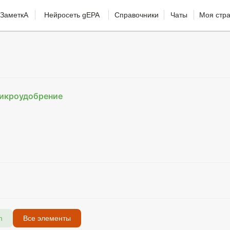
ЗаметкА
Нейросеть gEPA
Справочники
Чаты
Моя стр
икроудобрение
n
Все элементы