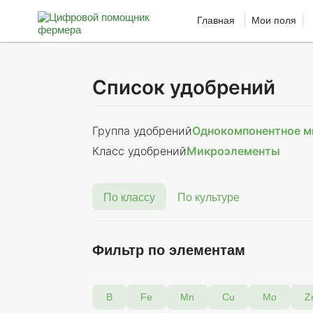
Главная
Мои поля
Список удобрений
Группа удобрений
Однокомпонентное м
Класс удобрений
Микроэлементы
По классу
По культуре
Фильтр по элементам
В
Fe
Mn
Cu
Мо
Z