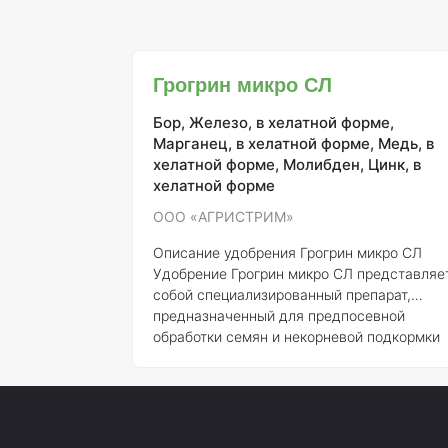
Грогрин микро СЛ
Бор, Железо, в хелатной форме,
Марганец, в хелатной форме, Медь, в
хелатной форме, Молибден, Цинк, в
хелатной форме
ООО «АГРИСТРИМ»
Описание удобрения Грогрин микро СЛ
Удобрение Грогрин микро СЛ представляе
собой специализированный препарат,
предназначенный для предпосевной
обработки семян и некорневой подкормки
сельскохозяйственных культур,
выращиваемых в открытом грунте. Данная
формула обеспечивает активное улучшени
показателей прорастания и всхожести
семян, а также эффективное устранение