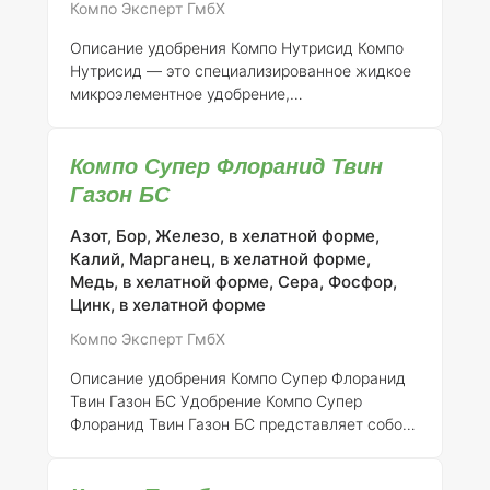
Компо Эксперт ГмбХ
Компо Нутримикс помогает предотвратить
дефицит микроэлементов, адаптируясь к
Описание удобрения Компо Нутрисид
Компо
специфическим потребностям различных
Нутрисид — это специализированное жидкое
сельскохозяйственных культур. Это особенно
микроэлементное удобрение,
важно
предназначенное для протравливания семян
зерновых культур. Состав удобрения
Компо Супер Флоранид Твин
включает водорастворимые формы меди,
марганца и цинка, что обеспечивает их
Газон БС
максимальную доступность для растений.
Уникальная рецептура, адаптированная для
Азот, Бор, Железо, в хелатной форме,
протравливания, гарантирует полное
Калий, Марганец, в хелатной форме,
хелатирование микроэлементов, что
Медь, в хелатной форме, Сера, Фосфор,
способствует безопасному и эффективному
Цинк, в хелатной форме
усвоению питательных веществ из почвы.
Компо Эксперт ГмбХ
Питательные элементы, размещенные на
семенах, начин
Описание удобрения Компо Супер Флоранид
Твин Газон БС
Удобрение Компо Супер
Флоранид Твин Газон БС представляет собой
продукт с замедленным высвобождением
питательных веществ, который включает