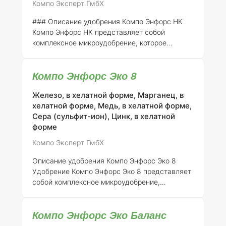
Компо Эксперт ГмбХ
Энфорс Баланс рекомендуется применять в
следующих культурах: | Культура
### Описание удобрения Компо Энфорс НК
Компо Энфорс НК представляет собой
комплексное микроудобрение, которое
специально разработано для оптимизации
роста и развития различных культур. Это
Компо Энфорс Эко 8
удобрение обеспечивает растения
необходимыми макро- и микроэлементами,
Железо, в хелатной форме, Марганец, в
способствуя улучшению их общего состояния
хелатной форме, Медь, в хелатной форме,
и повышению устойчивости к
Сера (сульфит-ион), Цинк, в хелатной
неблагоприятным условиям. ####
форме
Применение удобрения Компо Энфорс НК |
Культура | Доза применения | Время и
Компо Эксперт ГмбХ
особенности применения | |---------------------
------------|------------------------------|----------
Описание удобрения Компо Энфорс Эко 8
-------------------------------------
Удобрение Компо Энфорс Эко 8 представляет
собой комплексное микроудобрение,
специально разработанное для обеспечения
полноценного питания растений и повышения
Компо Энфорс Эко Баланс
их устойчивости к неблагоприятным
условиям. Данный продукт содержит