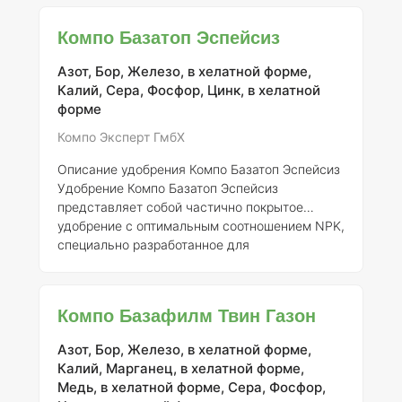
спортивных площадках, гольф-полях и
декоративных газонах. Размер гранул
Компо Базатоп Эспейсиз
составляет от 1,0 до 2,5 мм, при этом 90%
всех гранул находятся в этом диапазоне. Это
Азот, Бор, Железо, в хелатной форме,
обеспечивает равномерное распределение
Калий, Сера, Фосфор, Цинк, в хелатной
удобрения даже на низкорослых дернинах,
форме
что является важным для поддержания их
здоровья и устойчивости. Преимущества
Компо Эксперт ГмбХ
Компо Баз
Описание удобрения Компо Базатоп Эспейсиз
Удобрение Компо Базатоп Эспейсиз
представляет собой частично покрытое
удобрение с оптимальным соотношением NPK,
специально разработанное для
использования на спортивных площадках,
гольф-полях и декоративных газонах. Его
мелкие гранулы, размером от 1,0 до 2,5 мм
Компо Базафилм Твин Газон
(90% общего объема), обеспечивают отличное
распределение по поверхности, что особенно
Азот, Бор, Железо, в хелатной форме,
важно для дернин с низким срезом.
Калий, Марганец, в хелатной форме,
Преимущества данного удобрения включают
Медь, в хелатной форме, Сера, Фосфор,
однородный размер гранул, что способствует