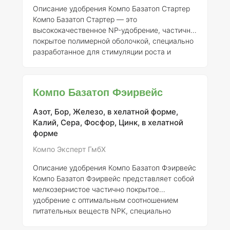
как уровень pH или активность
Описание удобрения Компо Базатоп Стартер
микроорганизм
Компо Базатоп Стартер — это
высококачественное NP-удобрение, частично
покрытое полимерной оболочкой, специально
разработанное для стимуляции роста и
восстановления газонов. Его применение
рекомендуется весной на спортивных и
декоративных газонах, что обеспечивает им
Компо Базатоп Фэирвейс
оптимальные условия для развития.
Удобрение обладает продолжительным
Азот, Бор, Железо, в хелатной форме,
эффектом, что позволяет сократить
Калий, Сера, Фосфор, Цинк, в хелатной
количество внесений. Благодаря доступной
форме
форме фосфата, оно способствует быстрому
проникновению питательных веществ к
Компо Эксперт ГмбХ
корням рас
Описание удобрения Компо Базатоп Фэирвейс
Компо Базатоп Фэирвейс представляет собой
мелкозернистое частично покрытое
удобрение с оптимальным соотношением
питательных веществ NPK, специально
разработанное для использования на