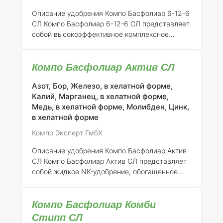
распространёнными пестицидами, что делает
его удобным в использовании в комплексных
Описание удобрения Компо Басфолиар 6-12-6
агрономических мероприятиях. ###
СЛ
Компо Басфолиар 6-12-6 СЛ представляет
Рекомендации по транспорти
собой высокоэффективное комплексное
удобрение, предназначенное для широкого
спектра сельскохозяйственных культур,
Компо Басфолиар Актив СЛ
включая зерновые, зернобобовые,
технические, кормовые, овощные и плодово-
Азот, Бор, Железо, в хелатной форме,
ягодные растения. Удобрение обладает
Калий, Марганец, в хелатной форме,
сбалансированным содержанием питательных
Медь, в хелатной форме, Молибден, Цинк,
веществ, что способствует оптимальному
в хелатной форме
развитию растений и повышению их
урожайности.
Применение удобрения Компо
Компо Эксперт ГмбХ
Басфолиар 6-12-6 СЛ
| Культура | Доза
применения
Описание удобрения Компо Басфолиар Актив
СЛ
Компо Басфолиар Актив СЛ представляет
собой жидкое NK-удобрение, обогащенное
полноценным набором микроэлементов,
способствующих здоровому развитию
Компо Басфолиар Комби
растений. Важным компонентом данного
удобрения является экстракт морских
Стипп СЛ