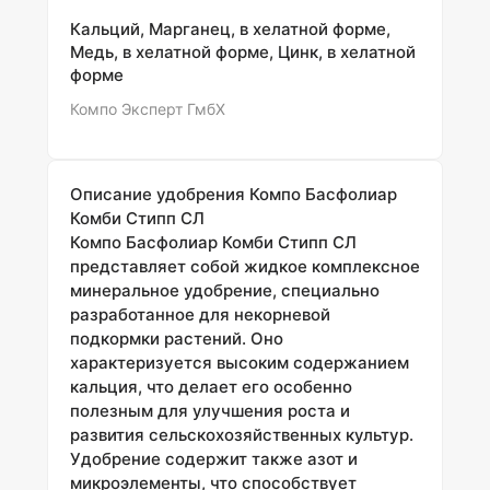
водорослей, полученный из Ecklonia maxima,
который действует как стимулятор роста
Кальций, Марганец, в хелатной форме,
корневой системы и улучшает общее
Медь, в хелатной форме, Цинк, в хелатной
качество растений. Удобрение можно
форме
применять как методом внекорневого
Компо Эксперт ГмбХ
опрыскивания, так и через фертигацию, что
обеспечивает универсальность его
использования.
Преи
Описание удобрения Компо Басфолиар
Комби Стипп СЛ
Компо Басфолиар Комби Стипп СЛ
представляет собой жидкое комплексное
минеральное удобрение, специально
разработанное для некорневой
подкормки растений. Оно
характеризуется высоким содержанием
кальция, что делает его особенно
полезным для улучшения роста и
развития сельскохозяйственных культур.
Удобрение содержит также азот и
микроэлементы, что способствует