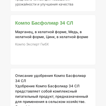
урожайности и улучшения качества
различных сельскохозяйственных культур. Его
состав включает основные макроэлементы:
азот (N), фосфор (P) и калий (K) в соотношении
Компо Басфолиар 34 СЛ
12-4-6, что делает его эффективным для
применения на зерновых, зернобобовых,
Марганец, в хелатной форме, Медь, в
технических, кормовых, овощных и плодово-
хелатной форме, Цинк, в хелатной форме
ягодных культурах.
Применение удобрения
Компо Басфолиар 12-4-6 СЛ
Удобрение
Компо Эксперт ГмбХ
можно использовать в виде некорневой подко
Описание удобрения Компо Басфолиар
34 СЛ
Удобрение Компо Басфолиар 34 СЛ
представляет собой комплексный
питательный продукт, предназначенный
для применения в сельском хозяйстве.