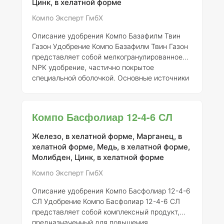
Цинк, в хелатной форме
равномерному распределению и хорошему
про
Компо Эксперт ГмбХ
Описание удобрения Компо Базафилм Твин
Газон
Удобрение Компо Базафилм Твин Газон
представляет собой мелкогранулированное
NPK удобрение, частично покрытое
специальной оболочкой. Основные источники
азота в составе — ISODUR® и CROTODUR®,
которые обеспечивают медленное и
равномерное высвобождение питательных
Компо Басфолиар 12-4-6 СЛ
веществ. Это удобрение идеально подходит
для высококачественных газонов, включая
Железо, в хелатной форме, Марганец, в
спортивные площадки, поля для гольфа и
хелатной форме, Медь, в хелатной форме,
декоративные зеленые пространства. Компо
Молибден, Цинк, в хелатной форме
Базафилм Твин Газон использует
двухступенчатую технологию высвобождения
Компо Эксперт ГмбХ
питател
Описание удобрения Компо Басфолиар 12-4-6
СЛ
Удобрение Компо Басфолиар 12-4-6 СЛ
представляет собой комплексный продукт,
предназначенный для повышения