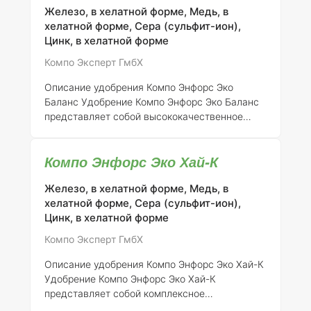
Железо, в хелатной форме, Медь, в
сбалансированный набор микроэлементов,
хелатной форме, Сера (сульфит-ион),
который способствует оптимальному росту и
Цинк, в хелатной форме
развитию культур.
Применение удобрения
Компо Энфорс Эко 8
Удобрение можно
Компо Эксперт ГмбХ
применять для различных культур, включая
газонные травы и декоративные растения,
Описание удобрения Компо Энфорс Эко
такие как деревья и кустарники. Р
Баланс
Удобрение Компо Энфорс Эко Баланс
представляет собой высококачественное
комплексное микроудобрение, специально
разработанное для эффективного питания
Компо Энфорс Эко Хай-К
растений. Оно содержит оптимально
сбалансированный набор микроэлементов,
Железо, в хелатной форме, Медь, в
что делает его идеальным для разнообразных
хелатной форме, Сера (сульфит-ион),
видов растений, включая газонные травы и
Цинк, в хелатной форме
декоративные культуры.
Применение
удобрения Компо Энфорс Эко Баланс
Для
Компо Эксперт ГмбХ
достижения наилучших результатов
рекомендуется следовать установленным
Описание удобрения Компо Энфорс Эко Хай-К
нормам применения: 1.
Газонные т
Удобрение Компо Энфорс Эко Хай-К
представляет собой комплексное
микроудобрение, специально разработанное