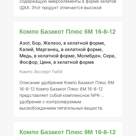
содержащую микроэлементы в форме хелатов
ІДХА. Этот продукт отличается высокой
концентрацией как макро-, так и
микроэлементов, что позволяет максимально
удовлетворить потребности различных
Компо Базакот Плюс 6М 16-8-12
сельскохозяйственных культур, особенно
бобовых. Состав удобрения тщательно
Азот, Бор, Железо, в хелатной форме,
сбалансирован для обеспечения
Калий, Марганец, в хелатной форме,
оптимального питания растений, что
Медь, в хелатной форме, Молибден, Сера,
способствует их здоровому росту и развитию.
Фосфор, Цинк, в хелатной форме
Все ингредиенты обладают высокой
растворимостью в воде, что по
Компо Эксперт ГмбХ
Описание удобрения Компо Базакот Плюс 6М
16-8-12
Компо Базакот Плюс 6М 16-8-12
представляет собой комплексное NPK-
удобрение с контролируемым
высвобождением питательных веществ.
Удобрение обладает эластичным полимерным
покрытием, которое обеспечивает
равномерное и продолжительное
Компо Базакот Плюс 9М 16-8-12
высвобождение элементов питания в течение