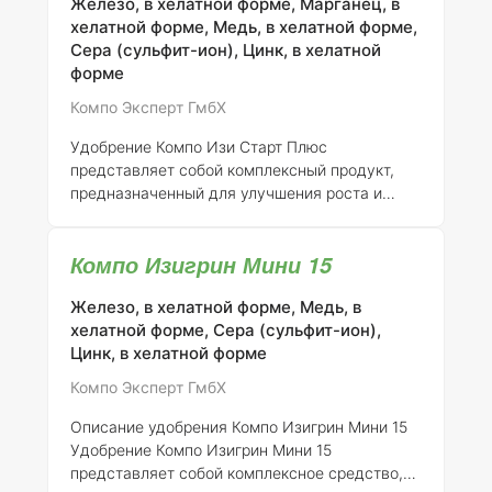
Железо, в хелатной форме, Марганец, в
повышенное количество фосфатов и включает
хелатной форме, Медь, в хелатной форме,
в себя полезные микроорганизмы, такие как
Сера (сульфит-ион), Цинк, в хелатной
Bacillus subtilis
, а также важные
форме
микроэлементы, необходимые для
растительности. Оно идеально подходит для
Компо Эксперт ГмбХ
использования под такие культуры, как
кукуруза, сахарная свекла, картофель и
Удобрение Компо Изи Старт Плюс
многие другие. Благодаря сво
представляет собой комплексный продукт,
предназначенный для улучшения роста и
развития различных сельскохозяйственных
культур. Оно подходит для использования на
Компо Изигрин Мини 15
зерновых, зернобобовых, технических,
кормовых, овощных и ягодных культурах.
Железо, в хелатной форме, Медь, в
Данное удобрение способствует повышению
хелатной форме, Сера (сульфит-ион),
урожайности и улучшению качества
Цинк, в хелатной форме
продукции за счет оптимального баланса
необходимых питательных веществ. В
Компо Эксперт ГмбХ
зависимости от типа культуры,
рекомендуемая доза применения удобрения
Описание удобрения Компо Изигрин Мини 15
варьируется от 15 до 60 кг на гектар. В случае
Удобрение Компо Изигрин Мини 15
применения на зернов
представляет собой комплексное средство,