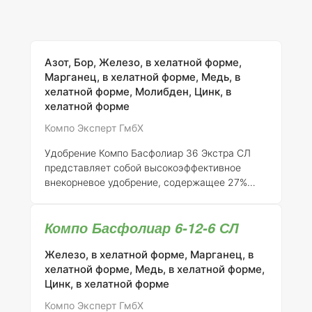
Азот, Бор, Железо, в хелатной форме,
Марганец, в хелатной форме, Медь, в
хелатной форме, Молибден, Цинк, в
хелатной форме
Компо Эксперт ГмбХ
Удобрение Компо Басфолиар 36 Экстра СЛ
представляет собой высокоэффективное
внекорневое удобрение, содержащее 27%
азота, а также магний и полный набор
необходимых микроэлементов, которые
Компо Басфолиар 6-12-6 СЛ
хелатируются с помощью ЭДТА. Это
позволяет обеспечить высокую степень
Железо, в хелатной форме, Марганец, в
усвоения удобрения растениями и
хелатной форме, Медь, в хелатной форме,
эффективное действие на их листву. Одним
Цинк, в хелатной форме
из ключевых преимуществ данного продукта
является его совместимость с наиболее
Компо Эксперт ГмбХ