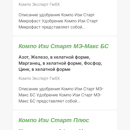
особенно важно для повышения урожайности
Компо Эксперт ГмбХ
и качества сельскохозяйственной продукции.
Гранулы имеют однородную структуру, что
Описание удобрения Компо Изи Старт
делает их удобными в примен
Микрофаст
Удобрение Компо Изи Старт
Микрофаст представляет собой
высокоэффективное NP-удобрение, которое
содержит метиленмочевину и медленно
Компо Изи Старт МЭ-Макс БС
высвобождающийся азот ISODUR®. Данный
продукт обладает высоким содержанием
Азот, Железо, в хелатной форме,
фосфатов и микроэлементов, что делает его
Марганец, в хелатной форме, Фосфор,
идеальным выбором для применения под
Цинк, в хелатной форме
различные культуры, такие как кукуруза,
сахарная свекла и картофель. Основное
Компо Эксперт ГмбХ
преимущество Компо Изи Старт Микрофаст
заключается в возможности его размещения
Описание удобрения Компо Изи Старт МЭ-
в непосредственной близости к семенам, что
Макс БС
Удобрение Компо Изи Старт МЭ-
обеспечивает
Макс БС представляет собой
мелкогранулированный продукт, специально
разработанный для обеспечения активного
Компо Изи Старт Плюс
роста растений в начальной стадии их
развития. Это удобрение содержит