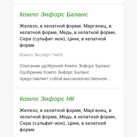
высвобождающееся NPK-удобрение с
уникальной технологией двойного азота
Компо Энфорс Баланс
ISODUR® и CROTODUR®, что делает его
идеальным решением для
Железо, в хелатной форме, Марганец, в
высококачественных спортивных и
хелатной форме, Медь, в хелатной форме,
развлекательных газонов, а также
Сера (сульфит-ион), Цинк, в хелатной
общественных зеленых насаждений.
форме
Благодаря использованию двойного азота,
данное удобрение обеспечивает надежное
Компо Эксперт ГмбХ
медленное высвобождение питательных
веществ на протяжении нескольких месяцев,
Описание удобрения Компо Энфорс Баланс
что способствует оптимальному росту
Удобрение Компо Энфорс Баланс
корневой системы и
представляет собой высококачественное
комплексное микроудобрение,
предназначенное для улучшения роста и
Компо Энфорс НК
развития различных сельскохозяйственных и
декоративных культур. Оно содержит
Железо, в хелатной форме, Марганец, в
оптимальный набор микроэлементов, что
хелатной форме, Медь, в хелатной форме,
позволяет эффективно восполнять недостаток
Сера (сульфит-ион), Цинк, в хелатной
питательных веществ в почве и поддерживать
форме
здоровье растений.
Применение удобрения
Компо Энфорс Баланс
Удобрение Компо