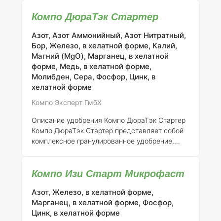
содержащую 19 % оксида магния (MgO), 8,1 %
Компо ДюраТэк Стартер
марганца (Mn), 3,1 % меди (Cu) и 1,6 % цинка
(Zn). Данное удобрение разработано для
Азот, Азот Аммонийный, Азот Нитратный,
эффективного лечебного и профилактического
Бор, Железо, в хелатной форме, Калий,
обеспечения микроэлементами как садовых,
Магний (MgO), Марганец, в хелатной
так и сельскохозяйственных культур. Продукт
форме, Медь, в хелатной форме,
предназначен исключительно для
Молибден, Сера, Фосфор, Цинк, в
внекорневого применения, что позволяет
хелатной форме
питательным компонентам быстро проникать в
листья растений, обеспечивая их
Компо Эксперт ГмбХ
необходимыми микроэлементами. Вн
Описание удобрения Компо ДюраТэк Стартер
Компо ДюраТэк Стартер представляет собой
комплексное гранулированное удобрение,
которое отличается уникальной технологией
двойного азота. Гранулы частично покрыты
Компо Изи Старт Микрофаст
полимерной оболочкой и содержат
стабилизированный аммонийный азот с
Азот, Железо, в хелатной форме,
ингибитором нитрификации DMPP. Это
Марганец, в хелатной форме, Фосфор,
современное удобрение обеспечивает как
Цинк, в хелатной форме
быстрый, так и пролонгированный эффект, что