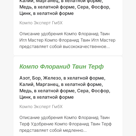
Калий, Марганец, в хелатной форме,
протяжении нескольких месяцев. Это
Медь, в хелатной форме, Сера, Фосфор,
удобрение особенно подходит для
Цинк, в хелатной форме
высококачественных дерновых покрытий,
Компо Эксперт ГмбХ
таких как спортивные газоны и грены, где
требуется подде
Описание удобрения Компо Флоранид Твин
Игл Мастер
Компо Флоранид Твин Игл Мастер
представляет собой высококачественное
комплексное удобрение, разработанное для
обеспечения оптимального роста спортивных
Компо Флоранид Твин Терф
газонов и зеленых площадок, таких как поля
для гольфа. Это медленно
Азот, Бор, Железо, в хелатной форме,
высвобождающееся удобрение отличается
Калий, Марганец, в хелатной форме,
высокой растворимостью и характеризуется
Медь, в хелатной форме, Сера, Фосфор,
мелкогранулированной формой, что позволяет
Цинк, в хелатной форме
ему равномерно распределяться по
поверхности и эффективно усваиваться
Компо Эксперт ГмбХ
растениями. Удобрение использует
инновационную технологию двойного азота (IS
Описание удобрения Компо Флоранид Твин
Терф
Удобрение Компо Флоранид Твин Терф
представляет собой медленно