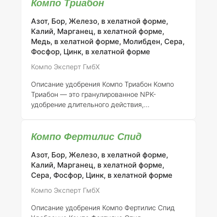
Компо Триабон
инновационные технологии ISODUR® и
CROTODUR® для оптимизации содержания
Азот, Бор, Железо, в хелатной форме,
азота. Кроме того, состав обогащен Bacillus
Калий, Марганец, в хелатной форме,
subtilis, что способствует улучшению
Медь, в хелатной форме, Молибден, Сера,
здоровья и устойчивости трав на спортивных
Фосфор, Цинк, в хелатной форме
и общественных зелёных площадках. Данный
продукт предназначен для обеспечения
Компо Эксперт ГмбХ
здорового роста газона, повышения его
устойчивости к грибковым заболеваниям и
Описание удобрения Компо Триабон
Компо
улучшения об
Триабон — это гранулированное NPK-
удобрение длительного действия,
обеспечивающее питательными веществами
растения на протяжении 3-4 месяцев.
Компо Фертилис Спид
Удобрение характеризуется отличным
начальным и постоянным эффектом, что
Азот, Бор, Железо, в хелатной форме,
делает его идеальным выбором как для
Калий, Марганец, в хелатной форме,
комнатных растений, так и для садовых
Сера, Фосфор, Цинк, в хелатной форме
субстратов. Азот в составе удобрения
доступен в 3/4 объема в виде медленно
Компо Эксперт ГмбХ
растворимого компонента CROTODUR®,
который сохраняет свою эффективность при
Описание удобрения Компо Фертилис Спид
различных уровнях pH. Это позволяет