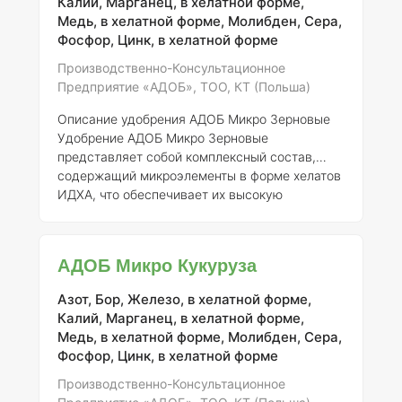
Калий, Марганец, в хелатной форме,
Медь, в хелатной форме, Молибден, Сера,
Фосфор, Цинк, в хелатной форме
Производственно-Консультационное
Предприятие «АДОБ», ТОО, КТ (Польша)
Описание удобрения АДОБ Микро Зерновые
Удобрение АДОБ Микро Зерновые
представляет собой комплексный состав,
содержащий микроэлементы в форме хелатов
ИДХА, что обеспечивает их высокую
доступность для растений. Формула
удобрения включает высокую концентрацию
как макро-, так и микроэлементов, что
АДОБ Микро Кукуруза
позволяет эффективно удовлетворять
потребности различных зерновых культур. Все
Азот, Бор, Железо, в хелатной форме,
компоненты продукта имеют отличную
Калий, Марганец, в хелатной форме,
растворимость в воде, что способствует
Медь, в хелатной форме, Молибден, Сера,
быстрому усвоению питательных веществ
Фосфор, Цинк, в хелатной форме
растениями.
Применение удобрения АДОБ
Микро Зернов
Производственно-Консультационное