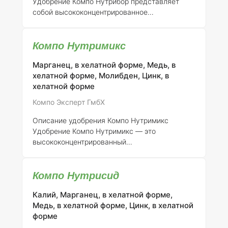
Удобрение Компо Нутрибор представляет
указаны ниже: | Культура
собой высококонцентрированное
мультимикроэлементное борное удобрение,
содержащее 8% бора, а также важные
Компо Нутримикс
элементы, такие как азот (N), магний (Mg) и
сера (S). Оно предназначено для внекорневой
Марганец, в хелатной форме, Медь, в
подкормки сельскохозяйственных культур,
хелатной форме, Молибден, Цинк, в
которые требуют бор, таких как канола,
хелатной форме
кукуруза, хлопок, табак, масличные культуры
и сахарная свекла. Удобрение особенно
Компо Эксперт ГмбХ
эффективно в условиях, где наблюдается
дефицит бора, например, на песчаных почвах
Описание удобрения Компо Нутримикс
или при высоком pH. Применение Компо
Удобрение Компо Нутримикс — это
Нутрибор
высококонцентрированный
мультимикроэлементный состав, содержащий
марганец, медь, цинк и молибден,
Компо Нутрисид
предназначенный для внекорневой подкормки
растений. Оно обеспечивает
Калий, Марганец, в хелатной форме,
сбалансированное снабжение
Медь, в хелатной форме, Цинк, в хелатной
микроэлементами, что способствует не
форме
только повышению урожайности, но и
улучшению качества получаемой продукции.