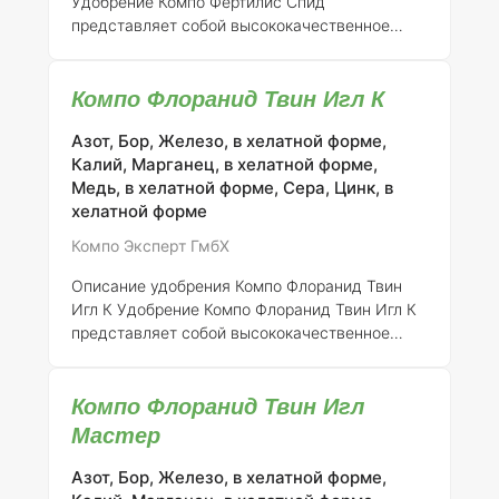
Удобрение Компо Фертилис Спид
применять его для большинства декорати
представляет собой высококачественное
комплексное удобрение NPK, в котором
акцент сделан на содержание азота. Оно
Компо Флоранид Твин Игл К
отличается низким уровнем хлоридов и
оптимальным соотношением питательных
Азот, Бор, Железо, в хелатной форме,
веществ, что делает его идеальным для
Калий, Марганец, в хелатной форме,
использования на газонах. Это удобрение
Медь, в хелатной форме, Сера, Цинк, в
рекомендуется для весеннего и летнего
хелатной форме
применения, обеспечивая растения
необходимыми элементами для активного
Компо Эксперт ГмбХ
роста. Ключевым компонентом данного
продукта является
Bacillus subtilis
(селекция
Описание удобрения Компо Флоранид Твин
E4-CDX®), который спо
Игл К
Удобрение Компо Флоранид Твин Игл К
представляет собой высококачественное
медленно высвобождающееся комплексное
удобрение, обладающее отличной
Компо Флоранид Твин Игл
растворимостью и мелкогранулированной
структурой. Его уникальный состав включает
Мастер
технологию двойного азота ISODUR® и
CROTODUR®, что обеспечивает эффективное
Азот, Бор, Железо, в хелатной форме,
и контролируемое высвобождение азота на