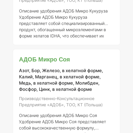
Предприятие «АДОБ», ТОО, КТ (Польша)
Описание удобрения АДОБ Микро Кукуруза
Удобрение АДОБ Микро Кукуруза
представляет собой специализированный
продукт, обогащенный микроэлементами в
форме хелатов IDHA, что обеспечивает их
высокую биодоступность для растений.
Данный состав включает в себя оптимально
сбалансированные макро- и микроэлементы,
АДОБ Микро Соя
что позволяет ему эффективно удовлетворять
потребности кукурузы и других бобовых
Азот, Бор, Железо, в хелатной форме,
культур в питательных веществах. Все
Калий, Марганец, в хелатной форме,
компоненты препарата имеют отличную
Медь, в хелатной форме, Молибден,
растворимость в воде, что способствует их
Фосфор, Цинк, в хелатной форме
быстрому усвоению растениями.
Примене
Производственно-Консультационное
Предприятие «АДОБ», ТОО, КТ (Польша)
Описание удобрения АДОБ Микро Соя
Удобрение АДОБ Микро Соя представляет
собой высококачественную формулу,