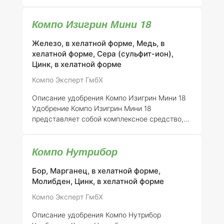
специально разработанное для корневой
подкормки газонных трав и декоративных
Компо Изигрин Мини 18
растений. Это удобрение способствует
улучшению роста и развития растений,
Железо, в хелатной форме, Медь, в
обеспечивая их необходимыми питательными
хелатной форме, Сера (сульфит-ион),
веществами в течение всего вегетационного
Цинк, в хелатной форме
периода.
Применение удобрения Компо
Изигрин Мини 15
Удобрение можно
Компо Эксперт ГмбХ
использовать для различных культур. В
таблице ниже представлены рекомендуемые
Описание удобрения Компо Изигрин Мини 18
дозы и особенности применения: | Культура
Удобрение Компо Изигрин Мини 18
представляет собой комплексное средство,
предназначенное для корневой подкормки как
газонных трав, так и декоративных растений.
Компо Нутрибор
Оно обеспечивает сбалансированное питание,
что способствует улучшению роста и
Бор, Марганец, в хелатной форме,
развития растений, их здоровью и
Молибден, Цинк, в хелатной форме
устойчивости к неблагоприятным условиям.
Применение удобрения Компо Изигрин Мини
Компо Эксперт ГмбХ
18
Данное удобрение идеально подходит для
использования в различных условиях.
Описание удобрения Компо Нутрибор
Рекомендуемые дозы и сроки применения