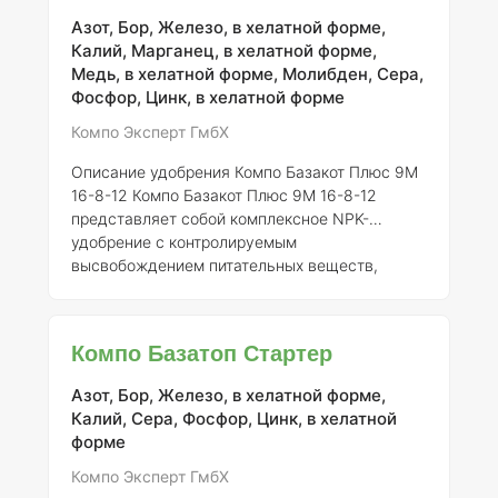
шести месяцев. Инновационная технология
Азот, Бор, Железо, в хелатной форме,
климатически адаптированного
Калий, Марганец, в хелатной форме,
высвобождения (CAR) позволяет питательным
Медь, в хелатной форме, Молибден, Сера,
веществам быть доступными для растений в
Фосфор, Цинк, в хелатной форме
зависимости от температурных условий. Это
свойство делает удобрение эффекти
Компо Эксперт ГмбХ
Описание удобрения Компо Базакот Плюс 9М
16-8-12
Компо Базакот Плюс 9М 16-8-12
представляет собой комплексное NPK-
удобрение с контролируемым
высвобождением питательных веществ,
обеспечивающее их равномерное
распределение на протяжении девяти
месяцев. Уникальное полимерное покрытие
Компо Базатоп Стартер
гарантирует адаптацию высвобождения
питательных элементов к изменению
Азот, Бор, Железо, в хелатной форме,
температуры окружающей среды, что
Калий, Сера, Фосфор, Цинк, в хелатной
позволяет удовлетворять потребности
форме
растений в зависимости от их стадии роста.
Важно отметить, что свойства почвы, такие
Компо Эксперт ГмбХ