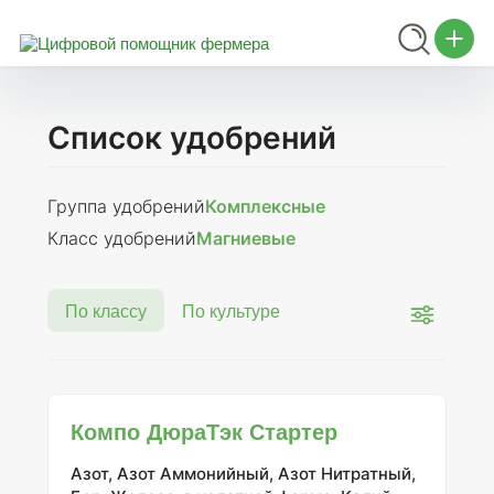
Список удобрений
Группа удобрений
Комплексные
Класс удобрений
Магниевые
По классу
По культуре
Компо ДюраТэк Стартер
Азот, Азот Аммонийный, Азот Нитратный,