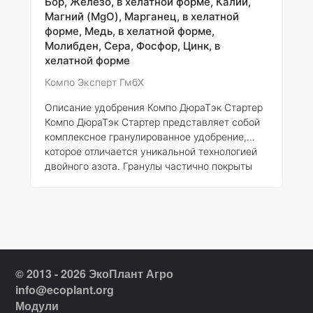
Бор, Железо, в хелатной форме, Калий,
Магний (MgO), Марганец, в хелатной
форме, Медь, в хелатной форме,
Молибден, Сера, Фосфор, Цинк, в
хелатной форме
Компо Эксперт ГмбХ
Описание удобрения Компо ДюраТэк Стартер
Компо ДюраТэк Стартер представляет собой
комплексное гранулированное удобрение,
которое отличается уникальной технологией
двойного азота. Гранулы частично покрыты
полимерной оболочкой и содержат
стабилизированный аммонийный азот с
ингибитором нитрификации DMPP. Это
современное удобрение обеспечивает как
быстрый, так и пролонгированный эффект, что
особенно важно для повышения урожайности
и качества сельскохозяйственной продукции.
© 2013 - 2026 ЭкоПлант Агро
Гранулы имеют однородную структуру, что
info@ecoplant.org
делает их удобными в примен
Модули