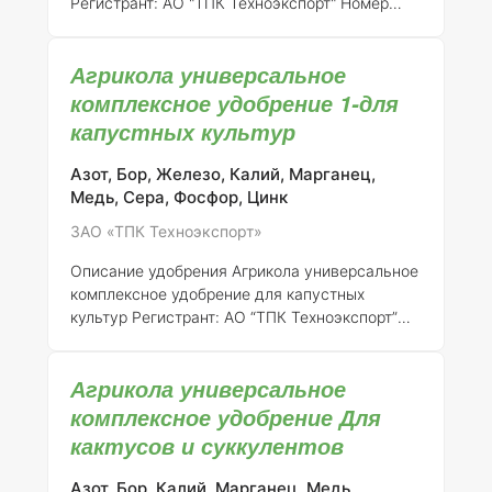
Регистрант:
АО "ТПК Техноэкспорт"
Номер
регистрации:
046-10-3205-1 (взамен ранее
выданного свидетельства о государственной
Агрикола универсальное
регистрации от 21.07.2015 № 718)
Общее
описание:
Агрикола универсальное
комплексное удобрение 1-для
комплексное удобрение представляет собой
капустных культур
сбалансированное минеральное удобрение,
разработанное для удовлетворения
Азот, Бор, Железо, Калий, Марганец,
потребностей различных
Медь, Сера, Фосфор, Цинк
сельскохозяйственных культур, включая
ЗАО «ТПК Техноэкспорт»
овощные, плодовые и декоративные растения.
Данное удобрение направлено на улучшение
Описание удобрения Агрикола универсальное
роста и
комплексное удобрение для капустных
культур
Регистрант:
АО “ТПК Техноэкспорт”
Номер регистрации:
046-10-3205-1 (взамен
ранее выданного свидетельства о
Агрикола универсальное
государственной регистрации от 21.07.2015 №
718)
Общее описание:
Агрикола
комплексное удобрение Для
универсальное комплексное удобрение для
кактусов и суккулентов
капустных культур представляет собой
сбалансированный минеральный состав,
Азот, Бор, Калий, Марганец, Медь,