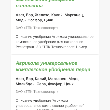
патиссона
регистрации от 21.07.2015 № 718. Это
удобрение подходит для использования в
различных агрономических условиях, что
Азот, Бор, Железо, Калий, Марганец,
делает его универсальным решением для
Медь, Фосфор, Цинк
садоводов и фермеров.
<
ЗАО «ТПК Техноэкспорт»
Описание удобрения Агрикола универсальное
комплексное удобрение для патиссонов
Регистрант:
АО “ТПК Техноэкспорт”
Номер
регистрации:
046-10-3205-1 (взамен ранее
выданного свидетельства о государственной
Агрикола универсальное
регистрации от 21.07.2015 № 718)
Общее
описание:
Агрикола является универсальным
комплексное удобрение перца
комплексным минеральным удобрением,
специально разработанным для обеспечения
Азот, Бор, Калий, Марганец, Медь,
полноценного питания растений, включая
Молибден, Сера, Фосфор, Цинк
патиссоны. Удобрение предназначено для
ЗАО «ТПК Техноэкспорт»
применения на различных типах почв,
способствуя улучшению их структуры и
Описание удобрения "Агрикола
обеспечивая рас
универсальное комплексное удобрение"