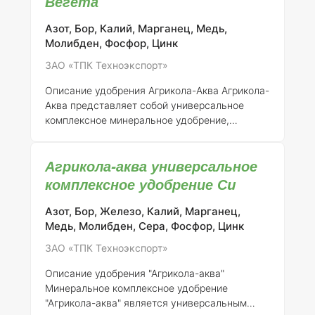
Вегета
питательными веществами, способствуя их
здоровому развитию и обильному цветению.
Азот, Бор, Калий, Марганец, Медь,
Состав элементов и концентрация
Молибден, Фосфор, Цинк
Комплексные удобрения-палочки Агрикола-
ЗАО «ТПК Техноэкспорт»
XXI содержат следующие макро- и
микроэлементы: - Азот (N): 12% - Фосфор
Описание удобрения Агрикола-Аква
Агрикола-
(P2O5): 8% - Калий (K2O): 18% - Магний (MgO):
Аква представляет собой универсальное
3% - Серу (S): 2% -
комплексное минеральное удобрение,
разработанное для эффективного питания
растений в различных условиях. Оно
Агрикола-аква универсальное
применяется как для открытого, так и для
закрытого грунта, что делает его особенно
комплексное удобрение Сu
востребованным среди садоводов и
фермеров.
Состав и концентрация элементов
Азот, Бор, Железо, Калий, Марганец,
Агрикола-Аква содержит сбалансированный
Медь, Молибден, Сера, Фосфор, Цинк
набор макро- и микроэлементов, необходимых
ЗАО «ТПК Техноэкспорт»
для полноценного развития растений.
Основные компоненты включают: - Азот (N):
Описание удобрения "Агрикола-аква"
10% - Фосфор (P₂O₅): 20% - Калий (K
Минеральное комплексное удобрение
"Агрикола-аква" является универсальным