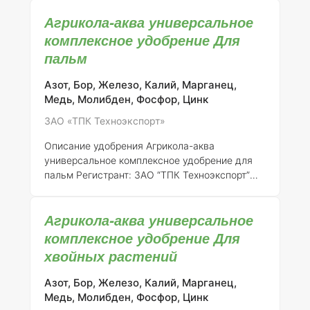
удовлетворения потребностей орхидей и
Агрикола-аква универсальное
других декоративных растений. Оно
зарегистрировано ЗАО "ТПК Техноэкспорт"
комплексное удобрение Для
под номером регистрации 046-11-731-1.
пальм
Состав и концентрация элементов
Удобрение
Агрикола-Аква содержит сбалансированный
Азот, Бор, Железо, Калий, Марганец,
набор макро- и микроэлементов, что
Медь, Молибден, Фосфор, Цинк
обеспечивает полноценное питание растений.
ЗАО «ТПК Техноэкспорт»
Основные компоненты включают: - Азот (N) –
18% - Фосфор (P2O5) – 20% - Калий (K2O) –
Описание удобрения Агрикола-аква
20% - Магни
универсальное комплексное удобрение для
пальм
Регистрант:
ЗАО “ТПК Техноэкспорт”
Номер регистрации:
046-11-731-1 Удобрение
"Агрикола-аква" представляет собой
Агрикола-аква универсальное
универсальное комплексное минеральное
удобрение, специально разработанное для
комплексное удобрение Для
подкормки пальм и других декоративных
хвойных растений
растений. Оно предназначено для улучшения
роста, развития и общей жизнеспособности
Азот, Бор, Железо, Калий, Марганец,
растений.
Состав элементов и концентрация:
Медь, Молибден, Фосфор, Цинк
Агрикола-аква содержит следующие макро- и