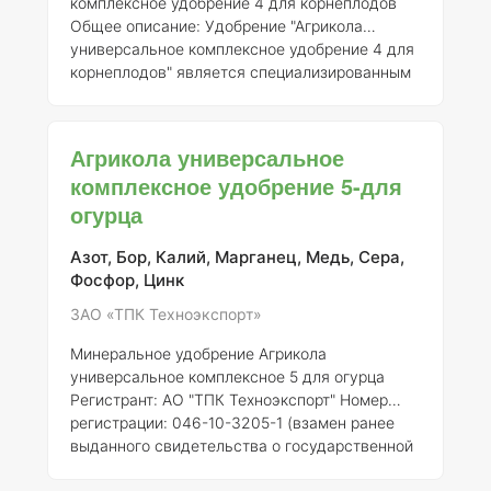
комплексное удобрение 4 для корнеплодов
Общее описание:
Удобрение "Агрикола
универсальное комплексное удобрение 4 для
корнеплодов" является специализированным
минеральным продуктом, предназначенным
для улучшения роста и развития корнеплодов.
Оно зарегистрировано АО "ТПК Техноэкспорт"
Агрикола универсальное
и имеет номер регистрации 046-10-3205-1,
комплексное удобрение 5-для
выданный взамен ранее выданного
огурца
свидетельства о государственной
регистрации от 21.07.2015 № 718.
Состав
элементов:
Азот, Бор, Калий, Марганец, Медь, Сера,
Удобрение содержит
сбалансированный набор питательны
Фосфор, Цинк
ЗАО «ТПК Техноэкспорт»
Минеральное удобрение Агрикола
универсальное комплексное 5 для огурца
Регистрант:
АО "ТПК Техноэкспорт"
Номер
регистрации:
046-10-3205-1 (взамен ранее
выданного свидетельства о государственной
регистрации от 21.07.2015 № 718) ###