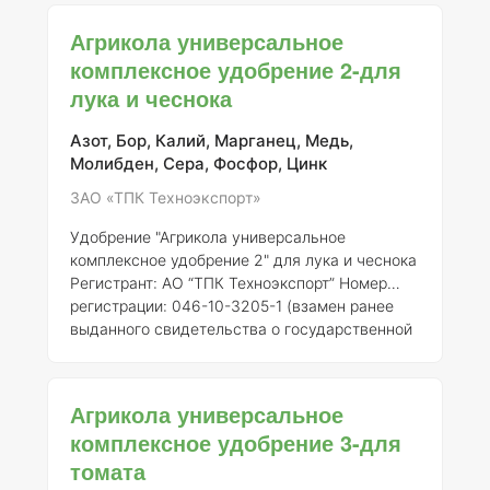
регистрации от 21.07.2015 № 718 #### Общее
описание Агрикола универсальное
Агрикола универсальное
комплексное удобрение для орхидей
комплексное удобрение 2-для
представляет собой сбалансированный
лука и чеснока
препарат, предназначенный для обеспечения
полноценного питания орхидей и других
декоративных растений. Удобрение
Азот, Бор, Калий, Марганец, Медь,
разработано с учетом специфических
Молибден, Сера, Фосфор, Цинк
потребностей орхидей, что п
ЗАО «ТПК Техноэкспорт»
Удобрение "Агрикола универсальное
комплексное удобрение 2" для лука и чеснока
Регистрант:
АО “ТПК Техноэкспорт”
Номер
регистрации:
046-10-3205-1 (взамен ранее
выданного свидетельства о государственной
регистрации от 21.07.2015 № 718) ###
Описание "Агрикола универсальное
комплексное удобрение 2" представляет
Агрикола универсальное
собой сбалансированный состав минеральных
комплексное удобрение 3-для
питательных веществ, специально
томата
разработанный для удовлетворения
потребностей таких культур, как лук и чеснок.