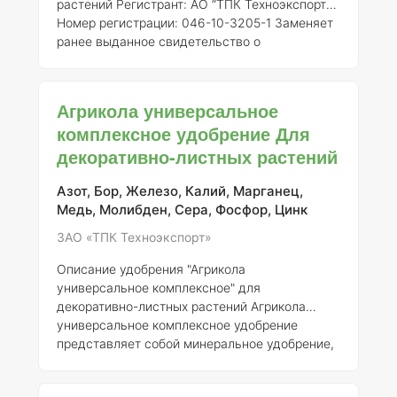
растений
Регистрант:
АО “ТПК Техноэкспорт”
Номер регистрации:
046-10-3205-1
Заменяет
ранее выданное свидетельство о
государственной регистрации от 21.07.2015 №
718
Состав и концентрация элементов:
Удобрение «Агрикола универсальное»
Агрикола универсальное
представляет собой комплексный препарат,
комплексное удобрение Для
содержащий основные макро- и
декоративно-листных растений
микроэлементы, необходимые для
полноценного питания комнатных растений.
Обычно состав включает: - Азот (N) — 7% -
Азот, Бор, Железо, Калий, Марганец,
Фосфор (P2O5) — 7% - Калий (K2O) — 7%
Медь, Молибден, Сера, Фосфор, Цинк
ЗАО «ТПК Техноэкспорт»
Описание удобрения "Агрикола
универсальное комплексное" для
декоративно-листных растений
Агрикола
универсальное комплексное удобрение
представляет собой минеральное удобрение,
разработанное для обеспечения оптимального
роста и развития декоративно-листных