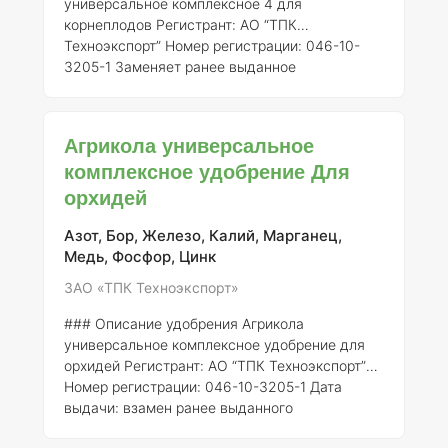
универсальное комплексное 4 для
корнеплодов
Регистрант:
АО “ТПК
Техноэкспорт”
Номер регистрации:
046-10-
3205-1
Заменяет ранее выданное
свидетельство о государственной
регистрации от 21.07.2015 № 718
###
Описание Агрикола универсальное
Агрикола универсальное
комплексное удобрение 4 для корнеплодов
комплексное удобрение Для
представляет собой сбалансированную
орхидей
формулировку, разработанную для
удовлетворения потребностей растений в
основных макро- и микроэлементах. Это
Азот, Бор, Железо, Калий, Марганец,
удобрение активно используется в сельском
Медь, Фосфор, Цинк
хозяйстве России, особенно для кул
ЗАО «ТПК Техноэкспорт»
### Описание удобрения Агрикола
универсальное комплексное удобрение для
орхидей
Регистрант:
АО “ТПК Техноэкспорт”
Номер регистрации:
046-10-3205-1
Дата
выдачи:
взамен ранее выданного
свидетельства о государственной