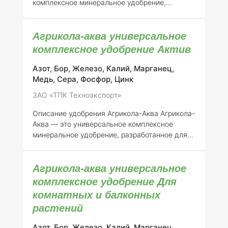
комплексное минеральное удобрение,
зарегистрированное в России под номером
046-11-731-1. Регистрантом данного продукта
Агрикола-аква универсальное
является ЗАО "ТПК Техноэкспорт". Удобрение
предназначено для использования в
комплексное удобрение Актив
различных агрономических условиях и
подходит для большинства
Азот, Бор, Железо, Калий, Марганец,
сельскохозяйственных культур.
Состав и
Медь, Сера, Фосфор, Цинк
концентрация элементов
Удобрение
ЗАО «ТПК Техноэкспорт»
"Агрикола-аква" содержит в своем составе
основные макроэлементы, необходимые для
Описание удобрения Агрикола-Аква
Агрикола-
полноценного роста и развития растений.
Аква — это универсальное комплексное
Конкретный состав
минеральное удобрение, разработанное для
обеспечения растений необходимыми
питательными элементами. Оно производится
Агрикола-аква универсальное
ЗАО "ТПК Техноэкспорт" и зарегистрировано
под номером 046-11-731-1. Удобрение
комплексное удобрение Для
подходит для применения в различных
комнатных и балконных
агрономических условиях и на различных
растений
типах культур, что делает его
востребованным среди российских
Азот, Бор, Железо, Калий, Марганец,