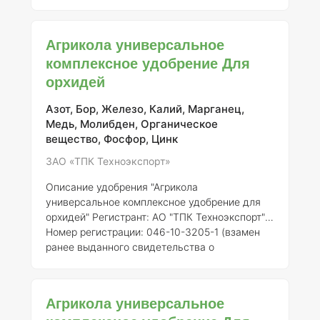
государственной регистрации от 21.07.2015 №
718)
Общее описание:
Агрикола
универсальное комплексное удобрение
Агрикола универсальное
специально разработано для улучшения роста
комплексное удобрение Для
и цветения гортензий, как комнатных, так и
орхидей
садовых. Данное удобрение содержит
сбалансированный набор макро- и
микроэлементов, которые способствуют
Азот, Бор, Железо, Калий, Марганец,
усилению фотосинтетических процес
Медь, Молибден, Органическое
вещество, Фосфор, Цинк
ЗАО «ТПК Техноэкспорт»
Описание удобрения "Агрикола
универсальное комплексное удобрение для
орхидей"
Регистрант:
АО "ТПК Техноэкспорт"
Номер регистрации:
046-10-3205-1 (взамен
ранее выданного свидетельства о
государственной регистрации от 21.07.2015 №
718)
Общее описание:
"Агрикола
универсальное комплексное удобрение для
Агрикола универсальное
орхидей" представляет собой минеральное