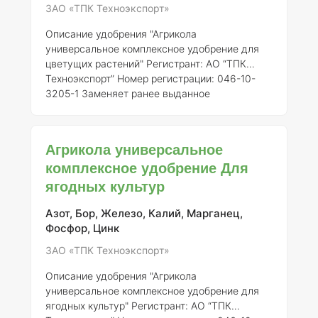
домашних у
ЗАО «ТПК Техноэкспорт»
Описание удобрения "Агрикола
универсальное комплексное удобрение для
цветущих растений"
Регистрант:
АО “ТПК
Техноэкспорт”
Номер регистрации:
046-10-
3205-1
Заменяет ранее выданное
свидетельство о государственной
регистрации от 21.07.2015 № 718
Общее
описание:
Удобрение "Агрикола
Агрикола универсальное
универсальное" представляет собой
комплексное удобрение Для
комплексное минеральное удобрение,
ягодных культур
специально разработанное для обеспечения
оптимального роста и цветения растений. В
его состав входят все необходимые макро- и
Азот, Бор, Железо, Калий, Марганец,
микроэлементы, которые способствуют
Фосфор, Цинк
улучшению
ЗАО «ТПК Техноэкспорт»
Описание удобрения "Агрикола
универсальное комплексное удобрение для
ягодных культур"
Регистрант:
АО “ТПК