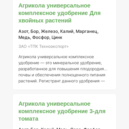
растений. Регистрантом данного продукта
Агрикола универсальное
является АО "ТПК Техноэкспорт", с номером
комплексное удобрение Для
регистрации 046-10-3205-1, полученным
хвойных растений
взамен ранее выданного свидетельства о
государственной регистрации от 21.07.2015 №
718. ### Состав элементов Агрикола
Азот, Бор, Железо, Калий, Марганец,
содержит основные макро- и микроэлементы,
Медь, Фосфор, Цинк
необходимые для п
ЗАО «ТПК Техноэкспорт»
Агрикола универсальное комплексное
удобрение — это минеральное удобрение,
разработанное для повышения плодородия
почвы и обеспечения полноценного питания
растений. Регистрант данного удобрения —
АО "ТПК Техноэкспорт". Номер регистрации
удобрения — 046-10-3205-1, взамен ранее
выданного свидетельства о государственной
Агрикола универсальное
регистрации от 21.07.2015 № 718. ###
комплексное удобрение 3-для
Описание и состав Агрикола представляет
томата
собой комплексное минеральное удобрение,
содержащее основные макро- и