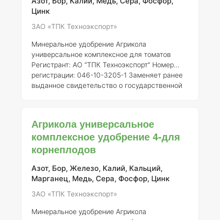
микроэлементы, необходимые для
Азот, Бор, Калий, Медь, Сера, Фосфор,
нормального роста и развития растений.
Цинк
Обычно в состав входят: - Аз
ЗАО «ТПК Техноэкспорт»
Минеральное удобрение Агрикола
универсальное комплексное для томатов
Регистрант:
АО “ТПК Техноэкспорт”
Номер
регистрации:
046-10-3205-1
Заменяет ранее
выданное свидетельство о государственной
регистрации от 21.07.2015 № 718
###
Описание Агрикола универсальное
комплексное удобрение разработано для
Агрикола универсальное
оптимизации роста и развития различных
комплексное удобрение 4-для
сельскохозяйственных культур, включая
корнеплодов
томаты. Это удобрение содержит
сбалансированный набор питательных
элементов, необходимых для полноценного
Азот, Бор, Железо, Калий, Кальций,
питания растений, что способствует повышен
Марганец, Медь, Сера, Фосфор, Цинк
ЗАО «ТПК Техноэкспорт»
Минеральное удобрение Агрикола