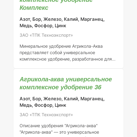
растений и повышения их устойчивости к
Комплекс
стрессовым факторам среды, таким как
неблагоприятные погодные условия, болезни
Азот, Бор, Железо, Калий, Марганец,
и вредители. Удобрение зарегистрировано
Медь, Фосфор, Цинк
ЗАО “ТПК Техноэкспорт” под номером 046-11-
ЗАО «ТПК Техноэкспорт»
731-1.
Состав элементов:
Агрикола-аква
содержит сбалансированный набор м
Минеральное удобрение Агрикола-Аква
представляет собой универсальное
комплексное удобрение, разработанное для
применения в сельском хозяйстве и
садоводстве. Регистрант данного продукта —
Агрикола-аква универсальное
ЗАО "ТПК Техноэкспорт". Номер регистрации
удобрения — 046-11-731-1. ### Описание и
комплексное удобрение 36
состав Агрикола-Аква включает в себя
необходимые макро- и микроэлементы,
Азот, Бор, Железо, Калий, Марганец,
которые способствуют росту и развитию
Медь, Фосфор, Цинк
растений. Основные компоненты удобрения: -
ЗАО «ТПК Техноэкспорт»
Азот (N)
— 10% -
Фосфор (P2O5)
— 10% -
Калий (K2O)
— 10% -
Микроэлементы
: -
Описание удобрения "Агрикола-аква"
Железо (Fe) — 0,1% - Марганец (Mn) — 0,05% -
"Агрикола-аква" — это универсальное