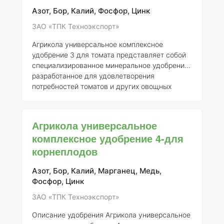
Удобрение характеризуется высокой
Азот, Бор, Калий, Фосфор, Цинк
растворимостью и доступностью для
ЗАО «ТПК Техноэкспорт»
усвоения
Агрикола универсальное комплексное
удобрение 3 для томата представляет собой
специализированное минеральное удобрение,
разработанное для удовлетворения
потребностей томатов и других овощных
культур. Препарат зарегистрирован АО "ТПК
Техноэкспорт" под номером 046-10-3205-1,
заменяющим ранее выданное свидетельство
Агрикола универсальное
о государственной регистрации от 21.07.2015
комплексное удобрение 4-для
№ 718. ### Описание Агрикола 3 - это
корнеплодов
комплексное удобрение, содержащее
оптимальный баланс основных макро- и
микроэлементов, необходимых для роста и
Азот, Бор, Калий, Марганец, Медь,
развития растений. Удобрение разработано с
Фосфор, Цинк
учетом специфиче
ЗАО «ТПК Техноэкспорт»
Описание удобрения Агрикола универсальное