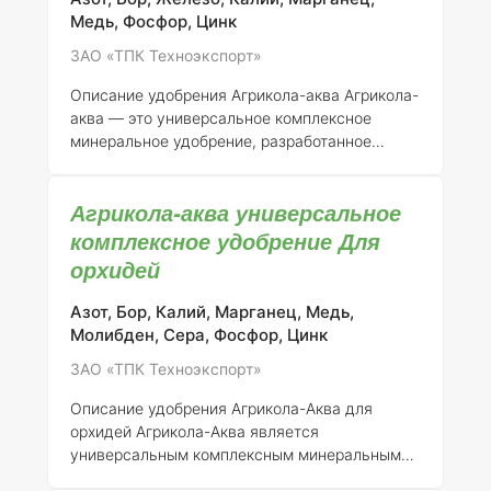
сельхозпроизводителей.
Состав и
Медь, Фосфор, Цинк
концентрация элементов
Агрикола-Аква
содержит сбалансированный набор макро- и
ЗАО «ТПК Техноэкспорт»
микроэлементов,
Описание удобрения Агрикола-аква
Агрикола-
аква — это универсальное комплексное
минеральное удобрение, разработанное
специально для комнатных и балконных
растений. Оно представляет собой
Агрикола-аква универсальное
водорастворимый препарат, который
обеспечивает растения всем необходимым
комплексное удобрение Для
для полноценного роста и развития.
орхидей
Регистрационные данные:
- Регистрант: ЗАО
“ТПК Техноэкспорт” - Номер регистрации:
Азот, Бор, Калий, Марганец, Медь,
046-11-731-1
Состав удобрения:
Агрикола-
Молибден, Сера, Фосфор, Цинк
аква содержит необходимые макро- и
ЗАО «ТПК Техноэкспорт»
микроэлементы, которые в совокупности
способствуют улучшению физиологических пр
Описание удобрения Агрикола-Аква для
орхидей
Агрикола-Аква является
универсальным комплексным минеральным
удобрением, специально разработанным для