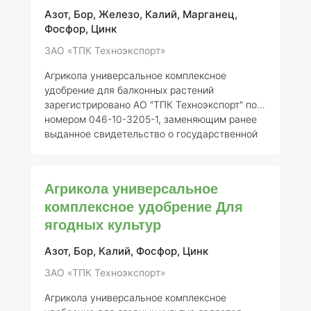
сбалансированный набор макро- и
Азот, Бор, Железо, Калий, Марганец,
микроэлементов, необходимых для
Фосфор, Цинк
нормального роста и развити
ЗАО «ТПК Техноэкспорт»
Агрикола универсальное комплексное
удобрение для балконных растений
зарегистрировано АО "ТПК Техноэкспорт" под
номером 046-10-3205-1, заменяющим ранее
выданное свидетельство о государственной
регистрации от 21.07.2015 № 718. Это
удобрение предназначено для улучшения
роста и развития различных культур, особенно
Агрикола универсальное
тех, которые выращиваются в условиях
комплексное удобрение Для
ограниченного пространства, таких как
ягодных культур
балконные и контейнерные растения. ###
Описание Агрикола представляет собой
сбалансированное комплексное удобрение,
Азот, Бор, Калий, Фосфор, Цинк
содержащее основные макро- и
ЗАО «ТПК Техноэкспорт»
микроэлементы, необходимые для
Агрикола универсальное комплексное