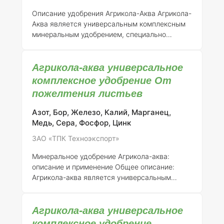
элементов и концентрация: "
Агр
Описание удобрения Агрикола-Аква
Агрикола-
Аква является универсальным комплексным
минеральным удобрением, специально
разработанным для обеспечения
необходимых питательных веществ для
Агрикола-аква универсальное
различных культур, включая хвойные
растения. Удобрение зарегистрировано ЗАО
комплексное удобрение От
"ТПК Техноэкспорт" с номером регистрации
пожелтения листьев
046-11-731-1.
Состав элементов:
Агрикола-
Аква содержит сбалансированный набор
Азот, Бор, Железо, Калий, Марганец,
макро- и микроэлементов, необходимых для
Медь, Сера, Фосфор, Цинк
роста и развития растений. Основные
ЗАО «ТПК Техноэкспорт»
компоненты включают: - Азот (N): 10% -
Фосфор (P2O5): 10% - Калий (K2O): 10% -
Минеральное удобрение Агрикола-аква:
Магний (MgO): 1% - Сера (S): 1%
описание и применение
Общее описание:
Агрикола-аква является универсальным
комплексным минеральным удобрением,
разработанным для использования в
Агрикола-аква универсальное
различных агрономических условиях. Оно
предназначено для улучшения питания
комплексное удобрение