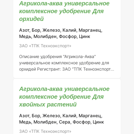
Агрикола-аква универсальное
удобрения – ЗАО “ТПК Техноэкспорт”, номер
регистрации – 046-11-731-1. ### Описание
комплексное удобрение Для
удобрения Агрикола-аква содержит
орхидей
сбалансированный комплекс макро- и
микроэлементов, который способствует
Азот, Бор, Железо, Калий, Марганец,
повышению урожайности и улучшению
Медь, Молибден, Фосфор, Цинк
декоративных качеств растений. Удобрение
ЗАО «ТПК Техноэкспорт»
представлено в форме водорастворимого
порошка, что обеспечивает легкость в
Описание удобрения "Агрикола-Аква"
применении и высокую биодоступн
универсальное комплексное удобрение для
орхидей
Регистрант:
ЗАО “ТПК Техноэкспорт”
Номер регистрации:
046-11-731-1 Удобрение
"Агрикола-Аква" представляет собой
Агрикола-аква универсальное
универсальное комплексное
водорастворимое удобрение, специально
комплексное удобрение Для
разработанное для удовлетворения
хвойных растений
потребностей орхидей и других декоративных
растений. Оно содержит сбалансированный
Азот, Бор, Железо, Калий, Марганец,
комплекс макро- и микроэлементов, который
Медь, Молибден, Сера, Фосфор, Цинк
способствует здоровому росту, цветению и
ЗАО «ТПК Техноэкспорт»
общему развитию растений. ### Состав