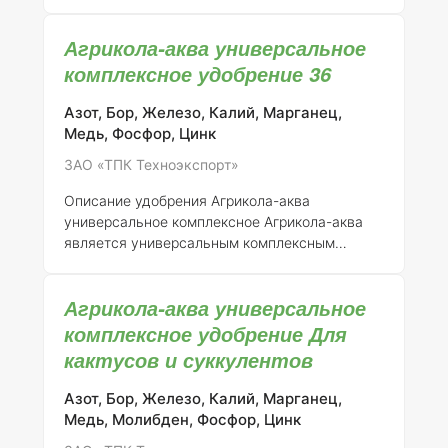
продуктом, который применяется для питания
различных культур. Регистрант данного
Агрикола-аква универсальное
удобрения — ЗАО "ТПК Техноэкспорт" (номер
регистрации 046-11-731-1). Удобрение
комплексное удобрение 36
предназначено для использования в
сельском хозяйстве и садоводстве, оно
Азот, Бор, Железо, Калий, Марганец,
может применяться как в открытом, так и в
Медь, Фосфор, Цинк
закрытом грунте.
Состав элементов и
ЗАО «ТПК Техноэкспорт»
концентрация
"Агрикола-аква" представляет
собой водорастворимое удобрение,
Описание удобрения Агрикола-аква
содержащее все необходимые макро- и
универсальное комплексное
Агрикола-аква
микроэлементы
является универсальным комплексным
минеральным удобрением, предназначенным
для оптимизации роста и развития различных
Агрикола-аква универсальное
сельскохозяйственных культур. Данное
удобрение регистрировано ЗАО «ТПК
комплексное удобрение Для
Техноэкспорт» под номером 046-11-731-1.
кактусов и суккулентов
Состав элементов и концентрация
Удобрение
содержит сбалансированный набор макро- и
Азот, Бор, Железо, Калий, Марганец,
микроэлементов, необходимых для
Медь, Молибден, Фосфор, Цинк
полноценного питания растений. Основные