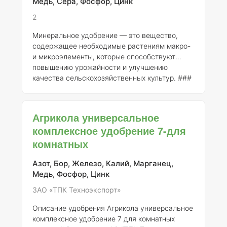
Медь, Сера, Фосфор, Цинк
2
Минеральное удобрение — это вещество,
содержащее необходимые растениям макро-
и микроэлементы, которые способствуют
повышению урожайности и улучшению
качества сельскохозяйственных культур. ###
Пример: Удобрение «Кемира Универсал» 1.
Регистрант
: Компания «Кемира» 2.
Номер
регистрации
: 12345-6789 (примерный номер,
Агрикола универсальное
необходимо уточнить в государственных
комплексное удобрение 7-для
реестрах) 3.
Описание
: «Кемира Универсал»
комнатных
является комплексным минеральным
удобрением, которое содержит оптимальные
соотношения макроэлементов, необходимых
Азот, Бор, Железо, Калий, Марганец,
для большинства сельскохо
Медь, Фосфор, Цинк
ЗАО «ТПК Техноэкспорт»
Описание удобрения Агрикола универсальное
комплексное удобрение 7 для комнатных