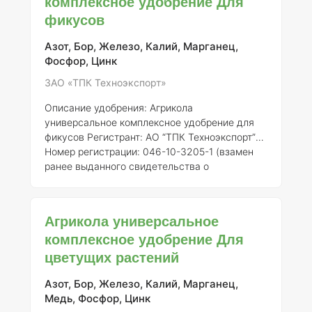
комплексное удобрение Для
удобрение, специально разработанное для
фикусов
удовлетворения потребностей орхидей в
питательных веществах. Удобрение
обеспечивает сбалансированный набор
Азот, Бор, Железо, Калий, Марганец,
микро- и макроэлементов, необходимых для
Фосфор, Цинк
ак
ЗАО «ТПК Техноэкспорт»
Описание удобрения: Агрикола
универсальное комплексное удобрение для
фикусов
Регистрант:
АО “ТПК Техноэкспорт”
Номер регистрации:
046-10-3205-1 (взамен
ранее выданного свидетельства о
государственной регистрации от 21.07.2015 №
718)
Общее описание:
Агрикола
универсальное комплексное удобрение для
Агрикола универсальное
фикусов представляет собой
комплексное удобрение Для
сбалансированное минеральное удобрение,
цветущих растений
разработанное для удовлетворения
потребностей растений в основных макро- и
микроэлементах. Данное удобрение особенно
Азот, Бор, Железо, Калий, Марганец,
рекомендовано для использования в
Медь, Фосфор, Цинк