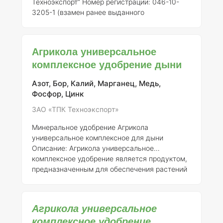
Техноэкспорт”
Номер регистрации:
046-10-
3205-1 (взамен ранее выданного
свидетельства о государственной
регистрации от 21.07.2015 № 718)
Общее
описание:
"Агрикола универсальное
Агрикола универсальное
комплексное удобрение для ягодных культур"
комплексное удобрение дыни
представляет собой высококачественное
минеральное удобрение, разработанное для
Азот, Бор, Калий, Марганец, Медь,
оптимизации питания растений, особенно
Фосфор, Цинк
ягодных культур. Оно обеспечивает
комплексный подход к удобрению, что
ЗАО «ТПК Техноэкспорт»
позволяет повы
Минеральное удобрение Агрикола
универсальное комплексное для дыни
Описание:
Агрикола универсальное
комплексное удобрение является продуктом,
предназначенным для обеспечения растений
необходимыми питательными веществами.
Удобрение зарегистрировано АО “ТПК
Техноэкспорт” под номером 046-10-3205-1,
Агрикола универсальное
что является заменой ранее выданного
комплексное удобрение
свидетельства о государственной