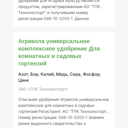
удобрение для ягодных культур является
продуктом, зарегистрированным АО "ТПК
Техноэкспорт" и получившим номер
регистрации 046-10-3205-1. Данное
удобрение предназначено для улучшения
роста и плодоношения ягодных растений,
обеспечивая их необходимыми питательными
Агрикола универсальное
веществами. ### Описание и состав Агрикола
комплексное удобрение Для
представляет собой комплексное
комнатных и садовых
минеральное удобрение, содержащее
основные макро- и микроэлементы,
гортензий
необходимые для нормального развития
ягодных культур. Состав удобрения включает:
Азот, Бор, Калий, Медь, Сера, Фосфор,
-
Азот (N)
– важен для роста ве
Цинк
ЗАО «ТПК Техноэкспорт»
Описание удобрения Агрикола универсальное
комплексное для комнатных и садовых
гортензий
Регистрант:
АО “ТПК Техноэкспорт”
Номер регистрации:
046-10-3205-1 (взамен
ранее выданного свидетельства о