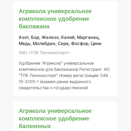
Описание Агрикола универсальное
комплексное удобрение 5 для огурца
Агрикола универсальное
представляет собой гранулированное
комплексное удобрение
минеральное удобрение, специально
баклажана
разработанное для обеспечения оптимального
питания огурцов и других овощных культур.
Продукт обеспечивает сбалансированное
Азот, Бор, Железо, Калий, Марганец,
поступление макро- и микроэлементов,
Медь, Молибден, Сера, Фосфор, Цинк
необходимы
ЗАО «ТПК Техноэкспорт»
Удобрение "Агрикола" универсальное
комплексное для баклажанов
Регистрант:
АО
"ТПК Техноэкспорт"
Номер регистрации:
046-
10-3205-1 (взамен ранее выданного
свидетельства о государственной
регистрации от 21.07.2015 № 718) ###
Описание "Агрикола" является
универсальным комплексным минеральным
Агрикола универсальное
удобрением, разработанным для повышения
комплексное удобрение
урожайности и улучшения качества плодов
балконных
различных сельскохозяйственных культур,
включая баклажаны. Удобрение содержит