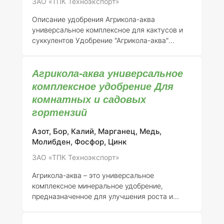
ЗАО «ТПК Техноэкспорт»
компоненты включают: - Азот (N) — 36%:
важен для роста и формирования зеленой
Описание удобрения Агрикола-аква
масс
универсальное комплексное для кактусов и
суккулентов
Удобрение "Агрикола-аква"
является универсальным комплексным
минеральным удобрением, разработанным
Агрикола-аква универсальное
специально для удобрения кактусов и
суккулентов. Оно зарегистрировано ЗАО "ТПК
комплексное удобрение Для
Техноэкспорт" под номером 046-11-731-1.
комнатных и садовых
Данное удобрение обеспечивает растения
гортензий
всеми необходимыми питательными
веществами, способствуя их здоровому росту
Азот, Бор, Калий, Марганец, Медь,
и развитию.
Состав элементов с
Молибден, Фосфор, Цинк
концентрацией
Состав удобрения "Агрикола-
аква" включает в себя следующие элементы:
ЗАО «ТПК Техноэкспорт»
- Азот (
Агрикола-аква – это универсальное
комплексное минеральное удобрение,
предназначенное для улучшения роста и
развития растений как в закрытом, так и в
открытом грунте. Регистрант данного