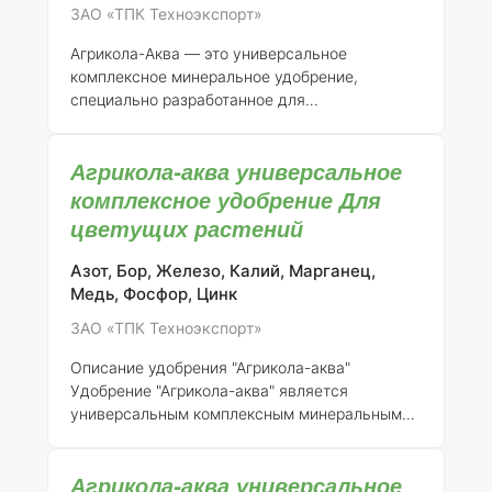
ЗАО «ТПК Техноэкспорт»
микроэлементы: -
Азот (N)
- 15%: способству
Агрикола-Аква — это универсальное
комплексное минеральное удобрение,
специально разработанное для
удовлетворения потребностей хвойных
растений. Продукт зарегистрирован за
Агрикола-аква универсальное
номером 046-11-731-1 и выпускается ЗАО
"ТПК Техноэкспорт". ### Описание и состав
комплексное удобрение Для
Агрикола-Аква содержит сбалансированный
цветущих растений
комплекс макро- и микроэлементов,
необходимый для полноценного роста и
Азот, Бор, Железо, Калий, Марганец,
развития хвойных культур. Основные
Медь, Фосфор, Цинк
компоненты включают: -
Азот (N)
— 14% -
ЗАО «ТПК Техноэкспорт»
Фосфор (P2O5)
— 9% -
Калий (K2O)
— 19% -
Микроэлементы
: бор (B), медь (Cu), железо
Описание удобрения "Агрикола-аква"
(Fe), марганец (Mn), молибден (Mo
Удобрение "Агрикола-аква" является
универсальным комплексным минеральным
удобрением, предназначенным для цветущих
растений. Оно разработано с целью
Агрикола-аква универсальное
обеспечения оптимального питания растений,