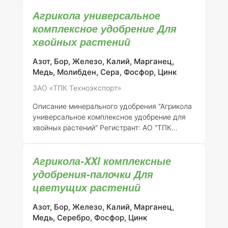
минеральное удобрение, специально
Агрикола универсальное
разработанное для обеспечения оптимального
питания и роста пальмовых растений. Это
комплексное удобрение Для
удобрение содержит сбалансированный набор
хвойных растений
макро- и микроэлементов, необходимых для
полноценного развития растений в условиях
Азот, Бор, Железо, Калий, Марганец,
домашнего и открытого грунта.
Регистрант:
АО
Медь, Молибден, Сера, Фосфор, Цинк
"ТПК Техноэкспорт"
Номер регистрации:
046-
ЗАО «ТПК Техноэкспорт»
10-3205-1 (взамен ранее выданного сви
Описание минерального удобрения "Агрикола
универсальное комплексное удобрение для
хвойных растений"
Регистрант:
АО “ТПК
Техноэкспорт”
Номер регистрации:
046-10-
3205-1 (взамен ранее выданного
Агрикола-XXl комплексные
свидетельства о государственной
регистрации от 21.07.2015 № 718)
Общее
удобрения-палочки Для
описание:
"Агрикола универсальное
цветущих растений
комплексное удобрение для хвойных
растений" представляет собой
Азот, Бор, Железо, Калий, Марганец,
сбалансированное минеральное удобрение,
Медь, Серебро, Фосфор, Цинк
специально разработанное для обеспечения