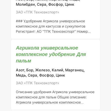
разработанный для обеспечения
Молибден, Сера, Фосфор, Цинк
оптимального роста и развития растений
ЗАО «ТПК Техноэкспорт»
семейства капустных. Данное удобрение
включает в себя необходимые макро- и ми
### Удобрение Агрикола универсальное
комплексное для кактусов и суккулентов
Регистрант:
АО “ТПК Техноэкспорт”
Номер
регистрации:
046-10-3205-1 (взамен ранее
выданного свидетельства о государственной
Агрикола универсальное
регистрации от 21.07.2015 № 718) ####
Описание Агрикола универсальное
комплексное удобрение Для
комплексное удобрение для кактусов и
пальм
суккулентов представляет собой
сбалансированную формулу, разработанную
Азот, Бор, Железо, Калий, Марганец,
для обеспечения оптимального роста и
Медь, Сера, Фосфор, Цинк
развития различных видов кактусов и
ЗАО «ТПК Техноэкспорт»
суккулентов. Это удобрение помогает
улучшить общее состояние растений,
Описание удобрения Агрикола универсальное
стимулирует цветение и п
комплексное для пальм
Общее описание:
Агрикола универсальное комплексное
удобрение для пальм представляет собой