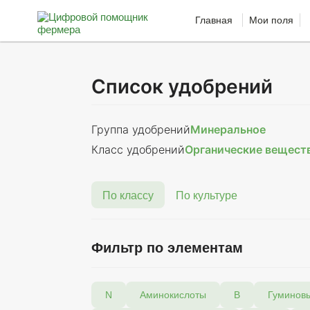
Главная
Мои поля
Список удобрений
Группа удобрений
Минеральное
Класс удобрений
Органические вещест
По классу
По культуре
Фильтр по элементам
N
Аминокислоты
В
Гуминов