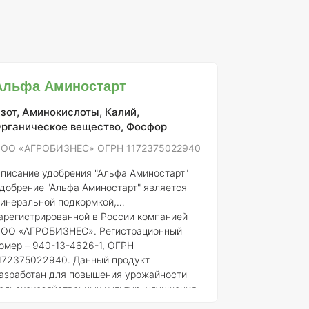
Альфа Аминостарт
зот, Аминокислоты, Калий,
рганическое вещество, Фосфор
ОО «АГРОБИЗНЕС» ОГРН 1172375022940
писание удобрения "Альфа Аминостарт"
добрение "Альфа Аминостарт" является
инеральной подкормкой,
арегистрированной в России компанией
ОО «АГРОБИЗНЕС». Регистрационный
омер – 940-13-4626-1, ОГРН
172375022940. Данный продукт
азработан для повышения урожайности
ельскохозяйственных культур, улучшения
х питания и устойчивости к негативным