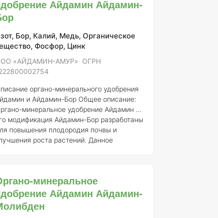
удобрение Айдамин Айдамин-
олноценного питания
ельскохозяйственных культур.
Состав и
Бор
онцентрация элементов
Точное
одержание элементов может
зот, Бор, Калий, Медь, Органическое
арьироваться в зависимости от
ещество, Фосфор, Цинк
онкретной формулы удобрения, однако в
ОО «АЙДАМИН-АМУР» ОГРН
бщем сос
222800002754
писание органо-минерального удобрения
йдамин и Айдамин-Бор
Общее описание:
ргано-минеральное удобрение Айдамин и
го модификация Айдамин-Бор разработаны
ля повышения плодородия почвы и
лучшения роста растений. Данное
добрение сочетает в себе органические и
инеральные компоненты, что
беспечивает комплексное питание культур
Органо-минеральное
 способствует улучшению структуры
удобрение Айдамин Айдамин-
очвы.
Регистрант:
ООО «АЙДАМИН-АМУР»
ГРН:
1222800002754
Номер регистрации:
Молибден
51-13-4691-1
Состав элементов: