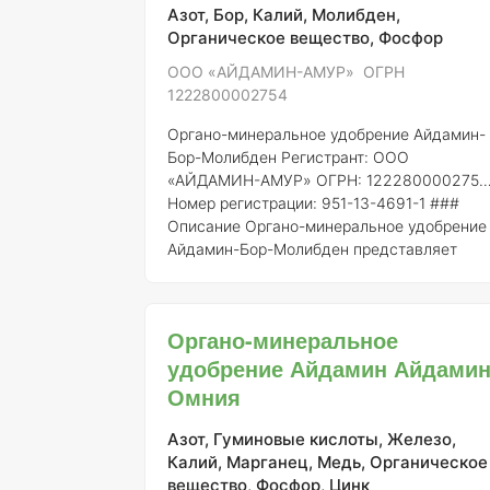
Айдамин-Цинк включает в себя следующи
Азот, Бор, Калий, Молибден,
ключевые элементы: 1.
Азот (N)
— 8%:
Органическое вещество, Фосфор
необходим для р
ООО «АЙДАМИН-АМУР» ОГРН
1222800002754
Органо-минеральное удобрение Айдамин-
Бор-Молибден
Регистрант:
ООО
«АЙДАМИН-АМУР»
ОГРН:
1222800002754
Номер регистрации:
951-13-4691-1 ###
Описание Органо-минеральное удобрение
Айдамин-Бор-Молибден представляет
собой комбинированное удобрение, которо
сочетает в себе как органические, так и
минеральные компоненты. Оно специальн
Органо-минеральное
разработано для улучшения питательных
удобрение Айдамин Айдами
свойств почвы и повышения урожайности
сельскохозяйственных культур. Удобрение
Омния
содержит макро- и микроэлементы,
необходимые для полноценного роста и
Азот, Гуминовые кислоты, Железо,
развития раст
Калий, Марганец, Медь, Органическое
вещество, Фосфор, Цинк