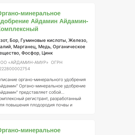
акторам окружающей среды.
Состав
лементов и концентрация
"Альфа
Органо-минеральное
миностарт" имеет следующий состав: -
удобрение Айдамин Айдамин-
зот (N) – 15% - Фосфор (P2O5) – 10% -
Комплексный
алий (K2O) – 5% - Органические вещества
 20% - Удобряющие аминокислоты –
зот, Бор, Гуминовые кислоты, Железо,
алий, Марганец, Медь, Органическое
ещество, Фосфор, Цинк
ОО «АЙДАМИН-АМУР» ОГРН
222800002754
писание органо-минерального удобрения
Айдамин"
Органо-минеральное удобрение
Айдамин" представляет собой
омплексный регистрант, разработанный
ля повышения плодородия почвы и
лучшения роста растений. Это удобрение
очетает в себе органические компоненты,
олученные из природных источников, и
Органо-минеральное
инеральные элементы, необходимые для