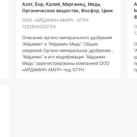
е
для полноценного развития различных
У
Азот, Бор, Калий, Марганец, Медь,
А
культур. ### Состав и концентрация
э
Органическое вещество, Фосфор, Цинк
М
элементов Айдамин-Ам
Ф
ООО «АЙДАМИН-АМУР» ОГРН
1222800002754
О
1
Описание органо-минерального удобрения
"Айдамин" и "Айдамин-Медь"
Общие
О
сведения
Органо-минеральное удобрение
"
"Айдамин" и его модификация "Айдамин-
у
Медь" зарегистрированы компанией ООО
п
«АЙДАМИН-АМУР» под ОГРН
п
е
1222800002754 и номером регистрации
п
951-13-4691-1. Эти удобрения разработаны
н
о
с целью повышения эффективности
П
агрономических процессов и улучшения
п
н
качества сельскохозяйственной продукции.
п
Состав элементов и концентрация
1.
9
"Айдамин"
- Азот (N): 5-7% - Фосфор (P2O5):
С
3-5% - Калий (K2O): 4-6% - Органические
м
вещества: 30-40% - Микроэлементы (ци
М
о