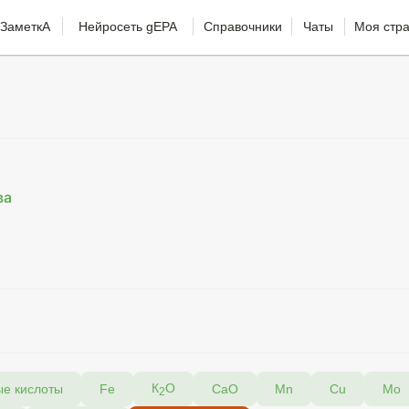
ЗаметкА
Нейросеть gEPA
Справочники
Чаты
Моя стр
ва
К
O
ые кислоты
Fe
CaO
Mn
Cu
Мо
2