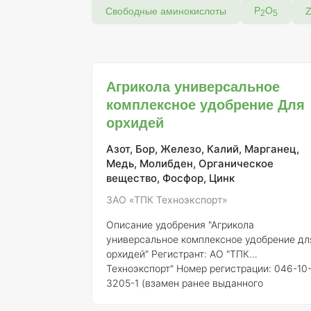
Р
О
Свободные аминокислоты
2
5
Агрикола универсальное
комплексное удобрение Для
орхидей
Азот, Бор, Железо, Калий, Марганец,
Медь, Молибден, Органическое
вещество, Фосфор, Цинк
ЗАО «ТПК Техноэкспорт»
Описание удобрения "Агрикола
универсальное комплексное удобрение дл
орхидей"
Регистрант:
АО "ТПК
Техноэкспорт"
Номер регистрации:
046-10
3205-1 (взамен ранее выданного
свидетельства о государственной