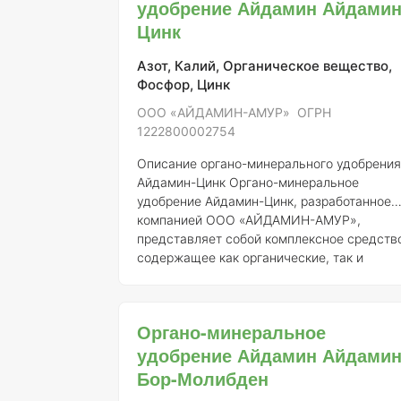
удобрение Айдамин Айдамин
использование традиционных фунгицидов
Цинк
— до 50%
Азот, Калий, Органическое вещество,
Фосфор, Цинк
ООО «АЙДАМИН-АМУР» ОГРН
1222800002754
Описание органо-минерального удобрения
Айдамин-Цинк
Органо-минеральное
удобрение Айдамин-Цинк, разработанное
компанией ООО «АЙДАМИН-АМУР»,
представляет собой комплексное средств
содержащее как органические, так и
минеральные компоненты, что
способствует улучшению плодородия
почвы и повышению урожайности
Органо-минеральное
сельскохозяйственных культур. Удобрение
удобрение Айдамин Айдамин
зарегистрировано под номером 951-13-
4691-1 и имеет ОГРН 1222800002754.
Бор-Молибден
Состав элементов и концентрация: