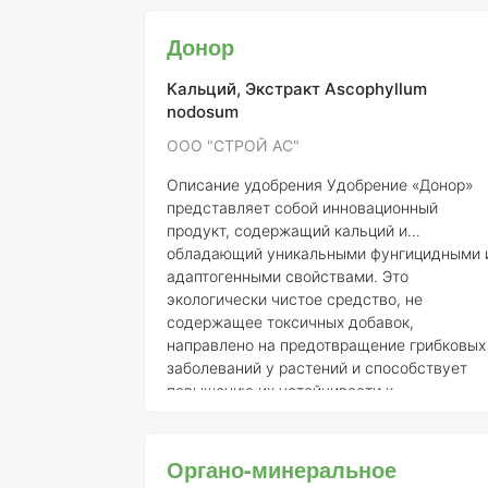
регистрации от 21.07.2015 № 718)
Общее
описание:
"Агрикола универсальное
Донор
комплексное удобрение для орхидей"
представляет собой минеральное
Кальций, Экстракт Ascophyllum
удобрение, специально разработанное для
nodosum
удовлетворения потребностей орхидей в
питательных веществах. Удобрение
ООО "СТРОЙ АС"
обеспечивает сбалансированный набор
микро- и макроэлементов, необходимых д
Описание удобрения
Удобрение «Донор»
ак
представляет собой инновационный
продукт, содержащий кальций и
обладающий уникальными фунгицидными 
адаптогенными свойствами. Это
экологически чистое средство, не
содержащее токсичных добавок,
направлено на предотвращение грибковых
заболеваний у растений и способствует
повышению их устойчивости к
неблагоприятным климатическим условиям
таким как заморозки и засуха. Одной из
ключевых особенностей «Донора» являетс
Органо-минеральное
его способность значительно снизить