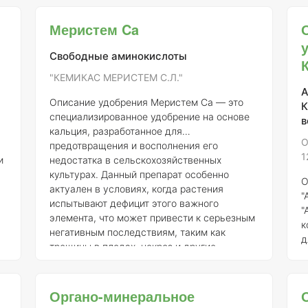
минеральные компоненты, которые
ф
способствуют улучшению структуры почвы,
э
Меристем Ca
увеличению ее водоудерживающей
А
способности и повышению доступности
А
Свободные аминокислоты
питательных веществ для растений.
Состав
К
"КЕМИКАС МЕРИСТЕМ С.Л."
элементов и их концентрация
Состав
–
А
удобре
Описание удобрения
Меристем Ca
— это
К
ля
специализированное удобрение на основе
в
кальция, разработанное для
О
предотвращения и восполнения его
1
и
недостатка в сельскохозяйственных
культурах. Данный препарат особенно
О
актуален в условиях, когда растения
"
испытывают дефицит этого важного
"
элемента, что может привести к серьезным
к
негативным последствиям, таким как
д
трещины в плодах, некроз и другие
у
,
заболевания.
Назначение препарата
с
Применяется как в сельскохозяйственном
п
я
производстве, так и в личных подсобных
Органо-минеральное
м
хозяйствах, что позволяет обес