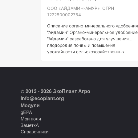
ООО «АЙДАМИН-АМУР» ОГРН
1222800002754
Описание органо-минерального удобрения
"Айдамин"
Органо-минеральное удобрение
"Айдамин" разработано для улучшения
плодородия почвы и повышения
урожайности сельскохозяйственных
культур. Оно представляет собой
комплексное удобрение, которое сочетает
себе как органические, так и минеральные
компоненты, что позволяет не только
обеспечивать растения необходимыми
© 2013 - 2026 ЭкоПлант Агро
элементами питания, но и улучшать
структуру почвы.
Состав и концентрация
info@ecoplant.org
элементов
Конкретный состав удобрения
Модули
"Айдамин" может варьироваться в
gEPA
зависимости от его назначени
Мои поля
ЗаметкА
Справочники