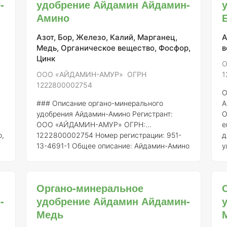
-
удобрение Айдамин Айдамин-
п
с
Амино
к
с
Азот, Бор, Железо, Калий, Марганец,
А
в
Медь, Органическое вещество, Фосфор,
в
к
Цинк
О
о
ООО «АЙДАМИН-АМУР» ОГРН
1
1222800002754
О
### Описание органо-минерального
А
удобрения Айдамин-Амино
Регистрант:
О
ООО «АЙДАМИН-АМУР»
ОГРН:
е
о,
1222800002754
Номер регистрации:
951-
д
13-4691-1
Общее описание:
Айдамин-Амино
у
— это органо-минеральное удобрение,
у
разработанное для повышения плодородия
м
почвы и улучшения роста растений. Данное
о
Органо-минеральное
удобрение сочетает в себе органические
и
-
удобрение Айдамин Айдамин-
компоненты и минеральные вещества, что
п
позволяет эффективно обогащать почву
О
Медь
питательными элементами, необходимыми
9