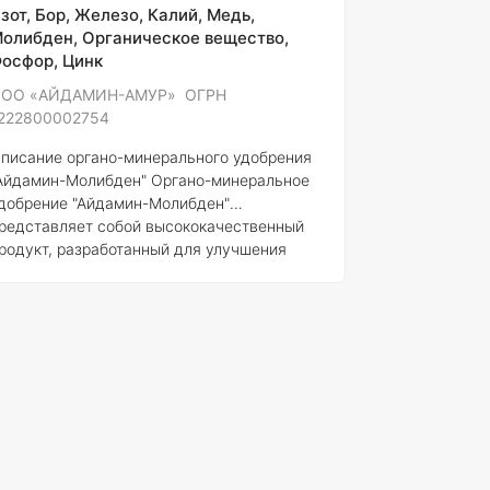
добрение Айдамин содержит следующие
зот, Бор, Железо, Калий, Медь,
л
олибден, Органическое вещество,
осфор, Цинк
ОО «АЙДАМИН-АМУР» ОГРН
222800002754
писание органо-минерального удобрения
Айдамин-Молибден"
Органо-минеральное
добрение "Айдамин-Молибден"
редставляет собой высококачественный
родукт, разработанный для улучшения
лодородия почвы и обеспечения растений
еобходимыми питательными веществами.
репарат зарегистрирован в России и
роизводится ООО "АЙДАМИН-АМУР", что
одтверждается регистрационным номером
51-13-4691-1 и ОГРН 1222800002754.
остав элементов и концентрация
"Органо-
инеральное удобрение Айдамин-
олибден" содержит в своем составе как
рганические, так и минеральны