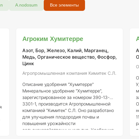
Zn
A.nodosum
Все элементы
Агроким Хумитерре
Азот, Бор, Железо, Калий, Марганец,
А
Медь, Органическое вещество, Фосфор,
О
Цинк
О
Агропромышленная компания Кимитек С.Л.
О
Описание удобрения "Хумитерре"
У
Минеральное удобрение "Хумитерре",
м
зарегистрированное за номером 390-13-
з
3301-1, производится Агропромышленной
О
я
компанией "Кимитек" С.Л. Оно разработано
н
для улучшения плодородия почвы и
1
-
повышения урожайности
р
сельскохозяйственных культур. Удобрение
с
содержит в своем составе органические и
и