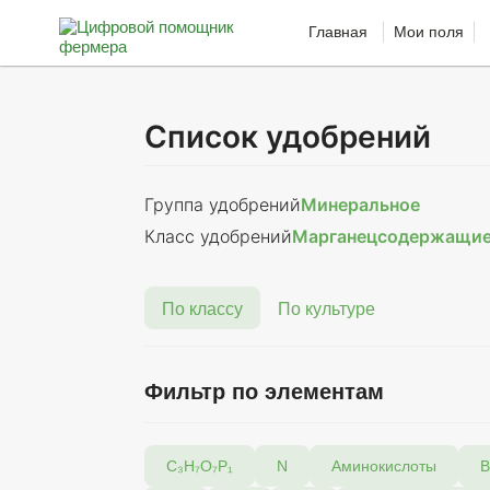
Главная
Мои поля
Список удобрений
Группа удобрений
Минеральное
Класс удобрений
Марганецсодержащи
По классу
По культуре
Фильтр по элементам
C₃H₇O₇P₁
N
Аминокислоты
В