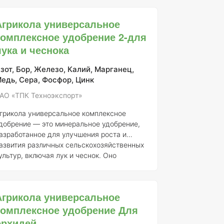
птимального роста и развития
екоративно-листных растений.
Агрикола универсальное
егистрантом данного продукта является
комплексное удобрение 2-для
О "ТПК Техноэкспорт", с номером
егистрации 046-10-3205-1, полученным
лука и чеснока
замен ранее выданного свидетельства о
осударственной регистрации от 21.07.2015
зот, Бор, Железо, Калий, Марганец,
 ### Состав элементов Агрикола
едь, Сера, Фосфор, Цинк
одержит основные макро- и
АО «ТПК Техноэкспорт»
икроэлементы, необходимые для п
грикола универсальное комплексное
добрение — это минеральное удобрение,
азработанное для улучшения роста и
азвития различных сельскохозяйственных
ультур, включая лук и чеснок. Оно
арегистрировано АО “ТПК Техноэкспорт”
од номером регистрации 046-10-3205-1,
аменяющим ранее выданное
Агрикола универсальное
видетельство о государственной
комплексное удобрение Для
егистрации от 21.07.2015 № 718. ###
писание удобрения Агрикола
орхидей