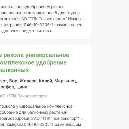
инеральное удобрение Агрикола
ниверсальное комплексное 5 для огурца
егистрант:
АО "ТПК Техноэкспорт"
Номер
егистрации:
046-10-3205-1 (взамен ранее
ыданного свидетельства о
осударственной регистрации от 21.07.2015
) ### Описание Агрикола
ниверсальное комплексное удобрение 5
Агрикола универсальное
ля огурца представляет собой
комплексное удобрение
ранулированное минеральное удобрение,
пециально разработанное для
балконных
беспечения оптимального питания огурцов
 других овощных культур. Продукт
зот, Бор, Железо, Калий, Марганец,
беспечивает сбалансированное
осфор, Цинк
оступление макро- и микроэлементов,
АО «ТПК Техноэкспорт»
еобходимы
грикола универсальное комплексное
добрение для балконных растений
арегистрировано АО "ТПК Техноэкспорт"
од номером 046-10-3205-1, заменяющим