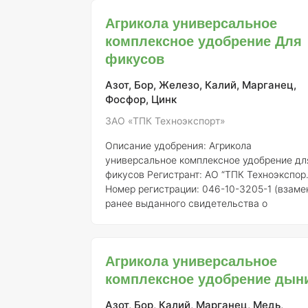
элементами питания, что способствует их
Агрикола универсальное
здоровому росту, цветению и развитию.
комплексное удобрение Для
Продукт зарегистрирован АО «ТПК
Техноэкспорт» под номером 046-10-3205-1
фикусов
заменяющим ранее выданное
свидетельство о государственной
Азот, Бор, Железо, Калий, Марганец,
регистрации от 21.07.2015
Фосфор, Цинк
ЗАО «ТПК Техноэкспорт»
Описание удобрения: Агрикола
универсальное комплексное удобрение дл
фикусов
Регистрант:
АО “ТПК Техноэкспор
Номер регистрации:
046-10-3205-1 (взаме
ранее выданного свидетельства о
государственной регистрации от 21.07.201
№ 718)
Общее описание:
Агрикола
универсальное комплексное удобрение дл
Агрикола универсальное
фикусов представляет собой
комплексное удобрение дын
сбалансированное минеральное удобрение
разработанное для удовлетворения
потребностей растений в основных макро-
Азот, Бор, Калий, Марганец, Медь,