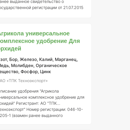
анее выданное свидетельство о
осударственной регистрации от 21.07.2015
 718. Это удобрение предназначено для
лучшения роста и развития различных
ультур, особенно тех, которые
Агрикола универсальное
ыращиваются в условиях ограниченного
ространства, таких как балконные и
комплексное удобрение Для
онтейнерные растения. ### Описание
орхидей
грикола представляет собой
балансированное комплексное удобрение,
зот, Бор, Железо, Калий, Марганец,
одержащее основные макро- и
едь, Молибден, Органическое
икроэлементы, необходимые для
ещество, Фосфор, Цинк
АО «ТПК Техноэкспорт»
писание удобрения "Агрикола
ниверсальное комплексное удобрение для
рхидей"
Регистрант:
АО "ТПК
ехноэкспорт"
Номер регистрации:
046-10-
205-1 (взамен ранее выданного
видетельства о государственной
егистрации от 21.07.2015 № 718)
Общее