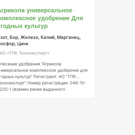
писание:
"Агрикола универсальное
Агрикола универсальное
омплексное удобрение для орхидей"
комплексное удобрение Для
редставляет собой минеральное
добрение, специально разработанное для
ягодных культур
довлетворения потребностей орхидей в
итательных веществах. Удобрение
зот, Бор, Железо, Калий, Марганец,
беспечивает сбалансированный набор
осфор, Цинк
икро- и макроэлементов, необходимых для
АО «ТПК Техноэкспорт»
к
писание удобрения "Агрикола
ниверсальное комплексное удобрение для
годных культур"
Регистрант:
АО “ТПК
ехноэкспорт”
Номер регистрации:
046-10-
205-1 (взамен ранее выданного
видетельства о государственной
егистрации от 21.07.2015 № 718)
Общее
писание:
"Агрикола универсальное
омплексное удобрение для ягодных
ультур" представляет собой
ысококачественное минеральное
добрение, разработанное для оптимизации