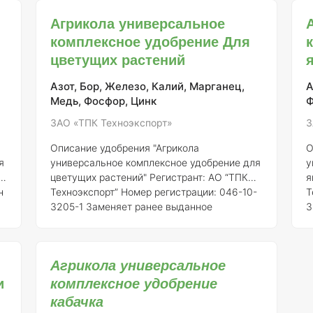
что делает его особенно полезным для
о
Агрикола универсальное
любителей комнатного цветоводства.
к
комплексное удобрение Для
Регистрант:
АО “ТПК Техноэкспорт”
Номер
п
,
регистрации:
046-10-3205-1, заменяющий
у
цветущих растений
ранее выданное свидетельство о
у
государственной регистрации от 21.07.2015
п
Азот, Бор, Железо, Калий, Марганец,
А
№ 718.
Состав элемен
о
Медь, Фосфор, Цинк
Ф
м
ЗАО «ТПК Техноэкспорт»
З
а
Описание удобрения "Агрикола
О
я
универсальное комплексное удобрение для
у
т”
цветущих растений"
Регистрант:
АО “ТПК
я
н
Техноэкспорт”
Номер регистрации:
046-10-
Т
3205-1
Заменяет ранее выданное
3
5
свидетельство о государственной
с
регистрации от 21.07.2015 № 718
Общее
р
я
описание:
Удобрение "Агрикола
о
Агрикола универсальное
универсальное" представляет собой
к
и
комплексное удобрение
,
комплексное минеральное удобрение,
к
специально разработанное для
в
кабачка
 и
обеспечения оптимального роста и
у