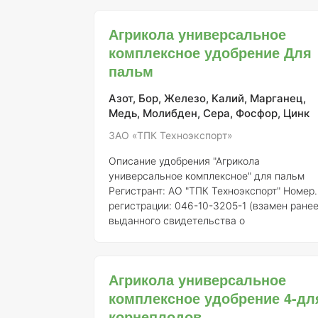
Описание
: «Кемира Универсал» является
комплексным минеральным удобрением,
Агрикола универсальное
которое содержит оптимальные
комплексное удобрение Для
соотношения макроэлементов,
пальм
необходимых для большинства сельскохо
Азот, Бор, Железо, Калий, Марганец,
Медь, Молибден, Сера, Фосфор, Цинк
ЗАО «ТПК Техноэкспорт»
Описание удобрения "Агрикола
универсальное комплексное" для пальм
Регистрант:
АО "ТПК Техноэкспорт"
Номер
регистрации:
046-10-3205-1 (взамен ране
выданного свидетельства о
государственной регистрации от 21.07.201
№ 718)
Общее описание:
Удобрение
"Агрикола универсальное комплексное"
Агрикола универсальное
представляет собой сбалансированный
комплексное удобрение 4-дл
водорастворимый комплекс, разработанн
для обеспечения полноценного питания
корнеплодов