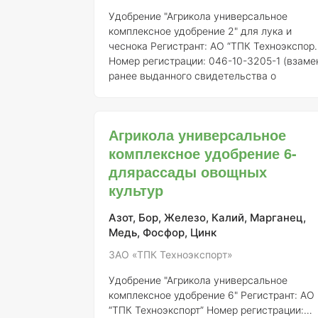
Удобрение "Агрикола универсальное
комплексное удобрение 2" для лука и
чеснока
Регистрант:
АО “ТПК Техноэкспорт
Номер регистрации:
046-10-3205-1 (взаме
ранее выданного свидетельства о
государственной регистрации от 21.07.201
№ 718) ### Описание "Агрикола
универсальное комплексное удобрение 2"
Агрикола универсальное
представляет собой сбалансированный
комплексное удобрение 6-
состав минеральных питательных веществ
специально разработанный для
длярассады овощных
удовлетворения потребностей таких
культур
культур, как лук и чеснок. Удобрение
характеризуется высокой растворимостью
Азот, Бор, Железо, Калий, Марганец,
и доступностью для усвоения
Медь, Фосфор, Цинк
ЗАО «ТПК Техноэкспорт»
Удобрение "Агрикола универсальное
комплексное удобрение 6"
Регистрант:
АО
“ТПК Техноэкспорт”
Номер регистрации: