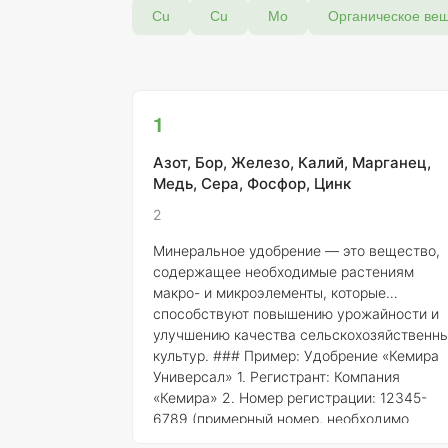
Cu
Cu
Мо
Органическое ве
1
Азот, Бор, Железо, Калий, Марганец,
Медь, Сера, Фосфор, Цинк
2
Минеральное удобрение — это вещество,
содержащее необходимые растениям
макро- и микроэлементы, которые
способствуют повышению урожайности и
улучшению качества сельскохозяйственн
культур. ### Пример: Удобрение «Кемира
Универсал» 1.
Регистрант
: Компания
«Кемира» 2.
Номер регистрации
: 12345-
6789 (примерный номер, необходимо
уточнить в государственных реестрах) 3.