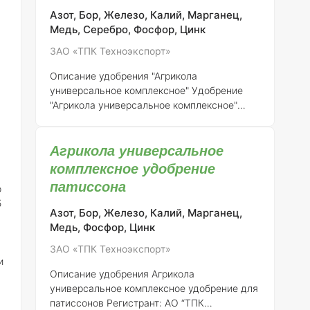
цветения растений. В его состав входят все
п
Азот, Бор, Железо, Калий, Марганец,
необходимые макро- и микроэлементы,
к
Медь, Серебро, Фосфор, Цинк
которые способствуют улучшению
п
ЗАО «ТПК Техноэкспорт»
Описание удобрения "Агрикола
универсальное комплексное"
Удобрение
"Агрикола универсальное комплексное"
является продуктом, зарегистрированным
АО "ТПК Техноэкспорт" под номером
Агрикола универсальное
регистрации 046-10-3205-1. Это удобрение
предназначено для обеспечения растений
комплексное удобрение
необходимыми макро- и микроэлементами,
патиссона
о
что способствует их полноценному
5
развитию и повышению урожайности.
Азот, Бор, Железо, Калий, Марганец,
Состав элементов:
"Агрикола
Медь, Фосфор, Цинк
универсальное комплексное" содержит
ЗАО «ТПК Техноэкспорт»
следующие элементы с указанной
и
концентрацией: - Азот (N) - 15% - Фосфор
Описание удобрения Агрикола
(P2O5) - 15% - Калий (K2O) - 15% - Магний
универсальное комплексное удобрение для
(MgO) - 2% - Серебро (S) - 5
патиссонов
Регистрант:
АО “ТПК