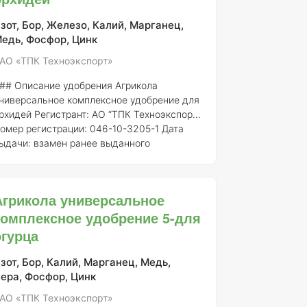
редставляет собой водорастворимое
омплексное удобрение, содержащее
зот, Бор, Железо, Калий, Марганец,
балансированный набор макро- и
едь, Фосфор, Цинк
икроэлементов, необходимых для
АО «ТПК Техноэкспорт»
олноценного питания растений. Оно спосо
## Описание удобрения Агрикола
ниверсальное комплексное удобрение для
рхидей
Регистрант:
АО “ТПК Техноэкспорт”
омер регистрации:
046-10-3205-1
Дата
ыдачи:
взамен ранее выданного
видетельства о государственной
егистрации от 21.07.2015 № 718 ####
бщее описание Агрикола универсальное
Агрикола универсальное
омплексное удобрение для орхидей
комплексное удобрение 5-для
редставляет собой сбалансированный
репарат, предназначенный для
огурца
беспечения полноценного питания орхидей
 других декоративных растений.
зот, Бор, Калий, Марганец, Медь,
добрение разработано с учетом
ера, Фосфор, Цинк
пецифических потребностей орхидей, что п
АО «ТПК Техноэкспорт»