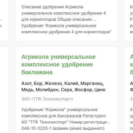
Описание удобрения Агрикола
М
универсальное комплексное удобрение 4
у
”
для корнеплодов
Общее описание:
Р
н
Удобрение "Агрикола универсальное
р
комплексное удобрение 4 для корнеплодов"
в
5
является специализированным
г
минеральным продуктом, предназначенным
№ 718
для улучшения роста и развития
у
Агрикола универсальное
корнеплодов. Оно зарегистрировано АО
д
комплексное удобрение
,
"ТПК Техноэкспорт" и имеет номер
г
регистрации 046-10-3205-1, выданный
с
баклажана
взамен ранее выданного свидетельства о
о
государственной регистрации от 21.07.2015
и
Азот, Бор, Железо, Калий, Марганец,
А
№ 718.
Состав элементов:
Удобрение
о
Медь, Молибден, Сера, Фосфор, Цинк
Ф
содержит сбалансированный набор
п
ЗАО «ТПК Техноэкспорт»
З
питательны
н
Удобрение "Агрикола" универсальное
А
комплексное для баклажанов
Регистрант:
у
АО "ТПК Техноэкспорт"
Номер регистрации:
з
046-10-3205-1 (взамен ранее выданного
п