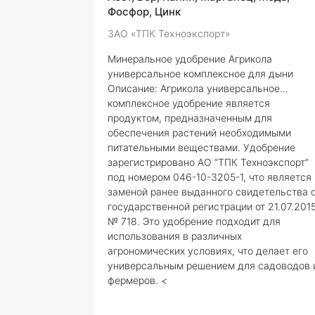
микроэлементах. Данное удобрение
Фосфор, Цинк
особенно рекомендовано для
ЗАО «ТПК Техноэкспорт»
использования в домашних у
Минеральное удобрение Агрикола
универсальное комплексное для дыни
Описание:
Агрикола универсальное
комплексное удобрение является
продуктом, предназначенным для
обеспечения растений необходимыми
питательными веществами. Удобрение
зарегистрировано АО “ТПК Техноэкспорт”
под номером 046-10-3205-1, что является
заменой ранее выданного свидетельства 
государственной регистрации от 21.07.201
№ 718. Это удобрение подходит для
использования в различных
агрономических условиях, что делает его
универсальным решением для садоводов 
фермеров.
<