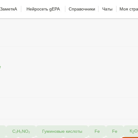
ЗаметкА
Нейросеть gEPA
Справочники
Чаты
Моя стр
е
К
O
C₂H₅NO₂
Гуминовые кислоты
Fe
Fe
2