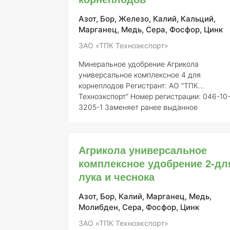
растений, в том числе пальм. Продукт
подходит как для комнатных, так и для
Азот, Бор, Железо, Калий, Кальций,
открытых растений, обеспечивая
Марганец, Медь, Сера, Фосфор, Цинк
оптимальное развитие и рост.
ЗАО «ТПК Техноэкспорт»
Минеральное удобрение Агрикола
универсальное комплексное 4 для
корнеплодов
Регистрант:
АО “ТПК
Техноэкспорт”
Номер регистрации:
046-10
3205-1
Заменяет ранее выданное
свидетельство о государственной
регистрации от 21.07.2015 № 718
###
Описание Агрикола универсальное
Агрикола универсальное
комплексное удобрение 4 для корнеплодо
комплексное удобрение 2-дл
представляет собой сбалансированную
формулировку, разработанную для
лука и чеснока
удовлетворения потребностей растений в
основных макро- и микроэлементах. Это
Азот, Бор, Калий, Марганец, Медь,
удобрение активно используется в
Молибден, Сера, Фосфор, Цинк
сельском хозяйстве России, особенно для
ЗАО «ТПК Техноэкспорт»
кул