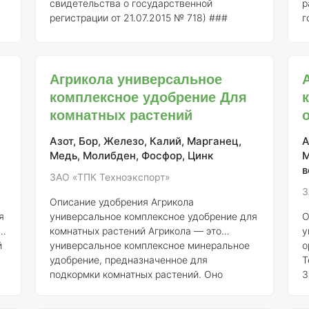
свидетельства о государственной
р
регистрации от 21.07.2015 № 718) ###
г
Описание "Агрикола" является
№
универсальным комплексным минеральным
у
удобрением, разработанным для
к
Агрикола универсальное
повышения урожайности и улучшения
в
качества плодов различных
п
комплексное удобрение Для
сельскохозяйственных культур, включая
к
комнатных растений
баклажаны. Удобрение содержит
А
сбалансированный набор макро- и
с
Азот, Бор, Железо, Калий, Марганец,
А
микроэлементов, необходимых для
с
х
Медь, Молибден, Фосфор, Цинк
М
нормального роста и развити
м
в
ЗАО «ТПК Техноэкспорт»
З
Описание удобрения Агрикола
я
универсальное комплексное удобрение для
О
:
комнатных растений
Агрикола — это
у
й
универсальное комплексное минеральное
о
удобрение, предназначенное для
Т
подкормки комнатных растений. Оно
3
.
разработано с учетом специфики роста и
с
и
развития декоративных и цветущих культур,
р