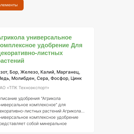
элементы
Агрикола универсальное
комплексное удобрение Для
декоративно-листных
растений
зот, Бор, Железо, Калий, Марганец,
едь, Молибден, Сера, Фосфор, Цинк
АО «ТПК Техноэкспорт»
писание удобрения "Агрикола
ниверсальное комплексное" для
екоративно-листных растений
Агрикола
ниверсальное комплексное удобрение
редставляет собой минеральное
добрение, разработанное для обеспечения