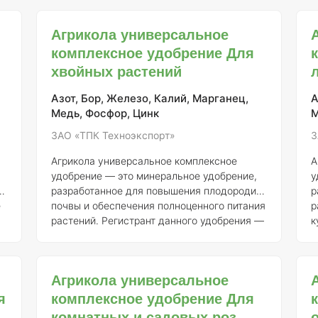
концентрация элементов:
Удобрение
о
«Агрикола универсальное» представляет
д
Агрикола универсальное
собой комплексный препарат, содержащий
Р
основные макро- и микроэлементы,
комплексное удобрение Для
А
необходимые для полноценного питания
р
хвойных растений
комнатных растений. Обычно состав
в
включает: - Азот (N) — 7% - Фосфор (P2O5)
г
Азот, Бор, Железо, Калий, Марганец,
А
— 7% - Калий (K2O) — 7%
№ 718.
Медь, Фосфор, Цинк
М
с
ЗАО «ТПК Техноэкспорт»
З
м
Агрикола универсальное комплексное
А
удобрение — это минеральное удобрение,
у
разработанное для повышения плодородия
р
е
почвы и обеспечения полноценного питания
р
растений. Регистрант данного удобрения —
к
5
АО "ТПК Техноэкспорт". Номер регистрации
з
удобрения — 046-10-3205-1, взамен ранее
п
выданного свидетельства о
з
Агрикола универсальное
государственной регистрации от 21.07.2015
с
я
комплексное удобрение Для
ый
№ 718. ### Описание и состав Агрикола
р
представляет собой комплексное
О
комнатных и садовых роз