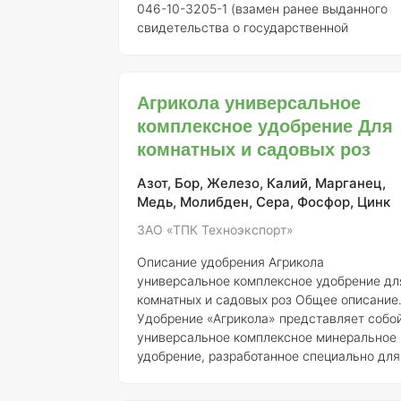
046-10-3205-1 (взамен ранее выданного
свидетельства о государственной
регистрации от 21.07.2015 № 718) ###
Описание "Агрикола универсальное
комплексное удобрение 6" представляет
Агрикола универсальное
собой минеральное удобрение,
комплексное удобрение Для
предназначенное для использования в
агрономии, особенно для подкормки
комнатных и садовых роз
рассады овощных культур. Оно
обеспечивает растения необходимыми
Азот, Бор, Железо, Калий, Марганец,
макро- и микроэлементами, способствуя и
Медь, Молибден, Сера, Фосфор, Цинк
здоровому росту и развитию. ### Состав
ЗАО «ТПК Техноэкспорт»
элементо
Описание удобрения Агрикола
универсальное комплексное удобрение дл
комнатных и садовых роз
Общее описание
Удобрение «Агрикола» представляет собо
универсальное комплексное минеральное
удобрение, разработанное специально для
применения в садоводстве и цветоводстве
Оно обеспечивает растения необходимым