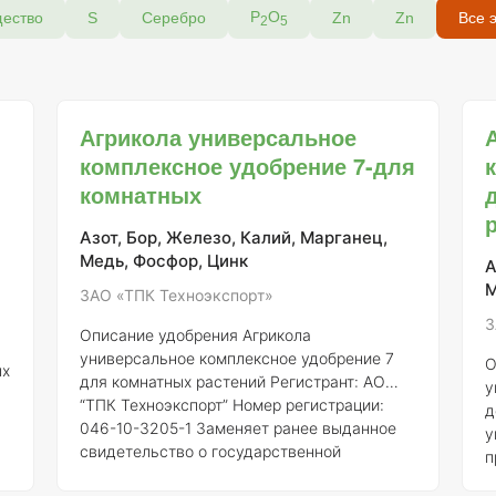
Р
О
щество
S
Серебро
Zn
Zn
Все 
2
5
Агрикола универсальное
комплексное удобрение 7-для
комнатных
Азот, Бор, Железо, Калий, Марганец,
Медь, Фосфор, Цинк
А
М
ЗАО «ТПК Техноэкспорт»
З
Описание удобрения Агрикола
универсальное комплексное удобрение 7
О
ых
для комнатных растений
Регистрант:
АО
у
“ТПК Техноэкспорт”
Номер регистрации:
д
046-10-3205-1
Заменяет ранее выданное
у
свидетельство о государственной
п
регистрации от 21.07.2015 № 718
Состав и
у