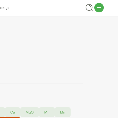
аница
Са
MgO
Mn
Mn