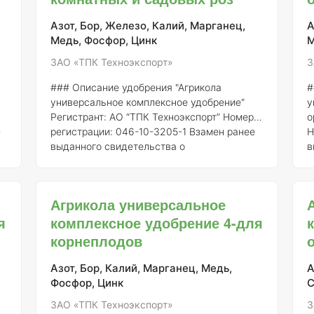
минеральное удобрение, содержащее
п
основные макро- и микроэлементы,
к
Азот, Бор, Железо, Калий, Марганец,
А
необходимые для нормального роста и
с
Медь, Фосфор, Цинк
М
развития растений. Обычно в состав
м
ЗАО «ТПК Техноэкспорт»
З
входят: - Аз
п
### Описание удобрения "Агрикола
#
универсальное комплексное удобрение"
у
Регистрант:
АО “ТПК Техноэкспорт”
Номер
о
-
регистрации:
046-10-3205-1
Взамен ранее
Н
выданного свидетельства о
в
государственной регистрации:
от 21.07.2015
с
№ 718 "Агрикола" – это универсальное
р
комплексное минеральное удобрение,
О
Агрикола универсальное
в
предназначенное для улучшения состояния
к
я
комплексное удобрение 4-для
и роста различных культур, в том числе
п
комнатных и садовых роз. Удобрение
п
корнеплодов
разработано с учетом потребностей
о
растений в основных макро- и
и
Азот, Бор, Калий, Марганец, Медь,
А
микроэлементах, что способствует их
У
Фосфор, Цинк
С
гармоничному развитию. ### Состав эл
с
ЗАО «ТПК Техноэкспорт»
З