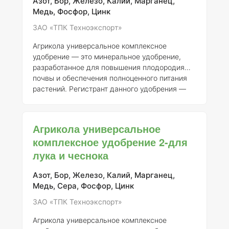
так и для открытых растений, обеспечивая
Азот, Бор, Железо, Калий, Марганец,
оптимальное развитие и рост.
Медь, Фосфор, Цинк
ЗАО «ТПК Техноэкспорт»
Агрикола универсальное комплексное
удобрение — это минеральное удобрение,
разработанное для повышения плодородия
почвы и обеспечения полноценного питания
растений. Регистрант данного удобрения —
АО "ТПК Техноэкспорт". Номер регистрации
удобрения — 046-10-3205-1, взамен ранее
выданного свидетельства о государственной
Агрикола универсальное
регистрации от 21.07.2015 № 718. ###
комплексное удобрение 2-для
Описание и состав Агрикола представляет
лука и чеснока
собой комплексное минеральное удобрение,
содержащее основные макро- и
микроэлементы, необходимые для
Азот, Бор, Железо, Калий, Марганец,
нормального роста и развития растений.
Медь, Сера, Фосфор, Цинк
Обычно в состав входят: - Аз
ЗАО «ТПК Техноэкспорт»
Агрикола универсальное комплексное