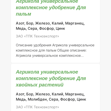
Агрикола универсальное
регистрации от 21.07.2015 № 718) ####
Описание Агрикола универсальное
комплексное удобрение Для
комплексное удобрение для кактусов и
пальм
суккулентов представляет собой
сбалансированную формулу, разработанную
Азот, Бор, Железо, Калий, Марганец,
для обеспечения оптимального роста и
Медь, Сера, Фосфор, Цинк
развития различных видов кактусов и
ЗАО «ТПК Техноэкспорт»
суккулентов. Это удобрение помогает
улучшить общее состояние растений,
Описание удобрения Агрикола универсальное
стимулирует цветение и п
комплексное для пальм
Общее описание:
Агрикола универсальное комплексное
удобрение для пальм представляет собой
минеральное удобрение, специально
Агрикола универсальное
разработанное для обеспечения оптимального
питания и роста пальмовых растений. Это
комплексное удобрение Для
удобрение содержит сбалансированный набор
хвойных растений
макро- и микроэлементов, необходимых для
полноценного развития растений в условиях
Азот, Бор, Железо, Калий, Марганец,
домашнего и открытого грунта.
Регистрант:
АО
Медь, Молибден, Сера, Фосфор, Цинк
"ТПК Техноэкспорт"
Номер регистрации:
046-
ЗАО «ТПК Техноэкспорт»
10-3205-1 (взамен ранее выданного сви