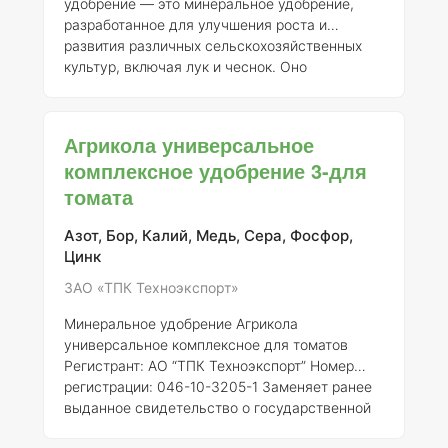
удобрение — это минеральное удобрение,
разработанное для улучшения роста и
развития различных сельскохозяйственных
культур, включая лук и чеснок. Оно
зарегистрировано АО “ТПК Техноэкспорт” под
номером регистрации 046-10-3205-1,
заменяющим ранее выданное свидетельство
Агрикола универсальное
о государственной регистрации от 21.07.2015
комплексное удобрение 3-для
№ 718. ### Описание удобрения Агрикола
томата
представляет собой водорастворимое
комплексное удобрение, содержащее
сбалансированный набор макро- и
Азот, Бор, Калий, Медь, Сера, Фосфор,
микроэлементов, необходимых для
Цинк
полноценного питания растений. Оно спосо
ЗАО «ТПК Техноэкспорт»
Минеральное удобрение Агрикола
универсальное комплексное для томатов
Регистрант:
АО “ТПК Техноэкспорт”
Номер
регистрации:
046-10-3205-1
Заменяет ранее
выданное свидетельство о государственной
регистрации от 21.07.2015 № 718
###