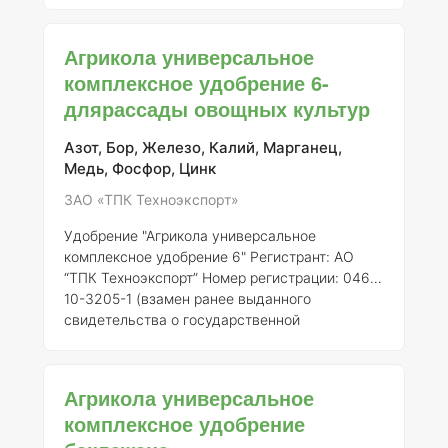
Описание Агрикола универсальное
комплексное удобрение 5 для огурца
Агрикола универсальное
представляет собой гранулированное
комплексное удобрение 6-
минеральное удобрение, специально
длярассады овощных культур
разработанное для обеспечения оптимального
питания огурцов и других овощных культур.
Продукт обеспечивает сбалансированное
Азот, Бор, Железо, Калий, Марганец,
поступление макро- и микроэлементов,
Медь, Фосфор, Цинк
необходимы
ЗАО «ТПК Техноэкспорт»
Удобрение "Агрикола универсальное
комплексное удобрение 6"
Регистрант:
АО
“ТПК Техноэкспорт”
Номер регистрации:
046-
10-3205-1 (взамен ранее выданного
свидетельства о государственной
регистрации от 21.07.2015 № 718) ###
Описание "Агрикола универсальное
комплексное удобрение 6" представляет
Агрикола универсальное
собой минеральное удобрение,
комплексное удобрение
предназначенное для использования в
агрономии, особенно для подкормки рассады