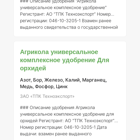
### Описание удобрения "Агрикола
универсальное комплексное удобрение"
Регистрант:
АО “ТПК Техноэкспорт”
Номер
регистрации:
046-10-3205-1
Взамен ранее
выданного свидетельства о государственной
регистрации:
от 21.07.2015 № 718 "Агрикола" –
это универсальное комплексное минеральное
удобрение, предназначенное для улучшения
Агрикола универсальное
состояния и роста различных культур, в том
комплексное удобрение Для
числе комнатных и садовых роз. Удобрение
орхидей
разработано с учетом потребностей растений
в основных макро- и микроэлементах, что
способствует их гармоничному развитию. ###
Азот, Бор, Железо, Калий, Марганец,
Состав эл
Медь, Фосфор, Цинк
ЗАО «ТПК Техноэкспорт»
### Описание удобрения Агрикола
универсальное комплексное удобрение для
орхидей
Регистрант:
АО “ТПК Техноэкспорт”
Номер регистрации:
046-10-3205-1
Дата
выдачи:
взамен ранее выданного