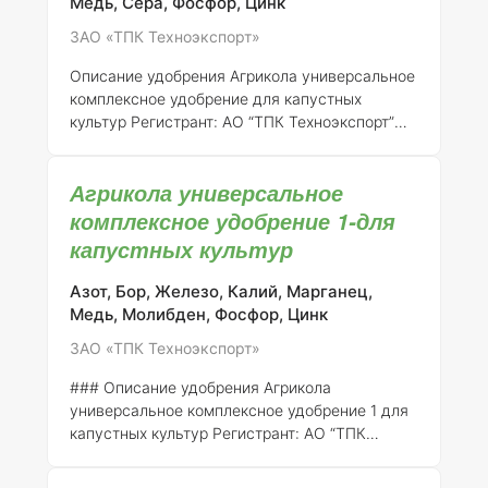
Медь, Сера, Фосфор, Цинк
сбалансированный набор макро- и
ЗАО «ТПК Техноэкспорт»
микроэлементов, необходимых для
полноценного роста и развития растений.
Описание удобрения Агрикола универсальное
Основные компонен
комплексное удобрение для капустных
культур
Регистрант:
АО “ТПК Техноэкспорт”
Номер регистрации:
046-10-3205-1 (взамен
ранее выданного свидетельства о
Агрикола универсальное
государственной регистрации от 21.07.2015 №
718)
Общее описание:
Агрикола
комплексное удобрение 1-для
универсальное комплексное удобрение для
капустных культур
капустных культур представляет собой
сбалансированный минеральный состав,
Азот, Бор, Железо, Калий, Марганец,
разработанный для обеспечения
Медь, Молибден, Фосфор, Цинк
оптимального роста и развития растений
ЗАО «ТПК Техноэкспорт»
семейства капустных. Данное удобрение
включает в себя необходимые макро- и ми
### Описание удобрения Агрикола
универсальное комплексное удобрение 1 для
капустных культур
Регистрант
: АО “ТПК
Техноэкспорт”
Номер регистрации
: 046-10-
3205-1 (взамен ранее выданного