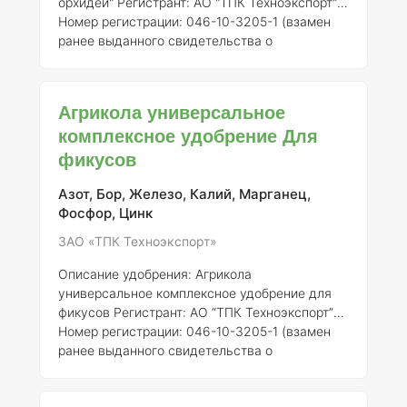
орхидей"
Регистрант:
АО "ТПК Техноэкспорт"
Номер регистрации:
046-10-3205-1 (взамен
ранее выданного свидетельства о
государственной регистрации от 21.07.2015 №
718)
Общее описание:
"Агрикола
универсальное комплексное удобрение для
Агрикола универсальное
орхидей" представляет собой минеральное
комплексное удобрение Для
удобрение, специально разработанное для
фикусов
удовлетворения потребностей орхидей в
питательных веществах. Удобрение
обеспечивает сбалансированный набор
Азот, Бор, Железо, Калий, Марганец,
микро- и макроэлементов, необходимых для
Фосфор, Цинк
ак
ЗАО «ТПК Техноэкспорт»
Описание удобрения: Агрикола
универсальное комплексное удобрение для
фикусов
Регистрант:
АО “ТПК Техноэкспорт”
Номер регистрации:
046-10-3205-1 (взамен
ранее выданного свидетельства о
государственной регистрации от 21.07.2015 №
718)
Общее описание:
Агрикола