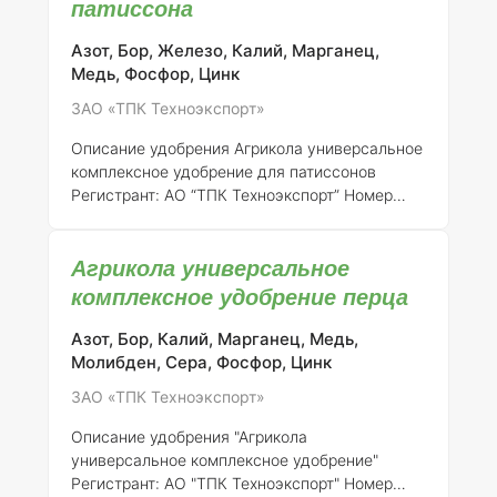
патиссона
их полноценному развитию и повышению
урожайности.
Состав элементов:
"Агрикола
Азот, Бор, Железо, Калий, Марганец,
универсальное комплексное" содержит
Медь, Фосфор, Цинк
следующие элементы с указанной
ЗАО «ТПК Техноэкспорт»
концентрацией: - Азот (N) - 15% - Фосфор
(P2O5) - 15% - Калий (K2O) - 15% - Магний
Описание удобрения Агрикола универсальное
(MgO) - 2% - Серебро (S) - 5
комплексное удобрение для патиссонов
Регистрант:
АО “ТПК Техноэкспорт”
Номер
регистрации:
046-10-3205-1 (взамен ранее
выданного свидетельства о государственной
Агрикола универсальное
регистрации от 21.07.2015 № 718)
Общее
описание:
Агрикола является универсальным
комплексное удобрение перца
комплексным минеральным удобрением,
специально разработанным для обеспечения
Азот, Бор, Калий, Марганец, Медь,
полноценного питания растений, включая
Молибден, Сера, Фосфор, Цинк
патиссоны. Удобрение предназначено для
ЗАО «ТПК Техноэкспорт»
применения на различных типах почв,
способствуя улучшению их структуры и
Описание удобрения "Агрикола
обеспечивая рас
универсальное комплексное удобрение"
Регистрант:
АО "ТПК Техноэкспорт"
Номер