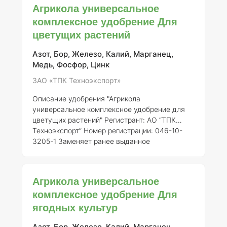
универсальное комплексное удобрение для
Агрикола универсальное
фикусов представляет собой
комплексное удобрение Для
сбалансированное минеральное удобрение,
цветущих растений
разработанное для удовлетворения
потребностей растений в основных макро- и
микроэлементах. Данное удобрение особенно
Азот, Бор, Железо, Калий, Марганец,
рекомендовано для использования в
Медь, Фосфор, Цинк
домашних у
ЗАО «ТПК Техноэкспорт»
Описание удобрения "Агрикола
универсальное комплексное удобрение для
цветущих растений"
Регистрант:
АО “ТПК
Техноэкспорт”
Номер регистрации:
046-10-
3205-1
Заменяет ранее выданное
свидетельство о государственной
регистрации от 21.07.2015 № 718
Общее
описание:
Удобрение "Агрикола
Агрикола универсальное
универсальное" представляет собой
комплексное удобрение Для
комплексное минеральное удобрение,
ягодных культур
специально разработанное для обеспечения
оптимального роста и цветения растений. В
его состав входят все необходимые макро- и
Азот, Бор, Железо, Калий, Марганец,