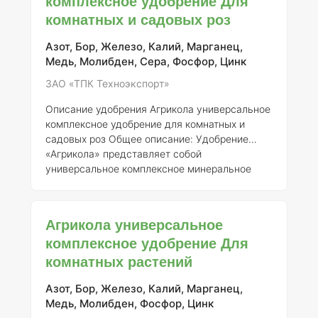
комплексное удобрение Для
и цветения гортензий, как комнатных, так и
комнатных и садовых роз
садовых. Данное удобрение содержит
сбалансированный набор макро- и
микроэлементов, которые способствуют
Азот, Бор, Железо, Калий, Марганец,
усилению фотосинтетических процес
Медь, Молибден, Сера, Фосфор, Цинк
ЗАО «ТПК Техноэкспорт»
Описание удобрения Агрикола универсальное
комплексное удобрение для комнатных и
садовых роз
Общее описание:
Удобрение
«Агрикола» представляет собой
универсальное комплексное минеральное
удобрение, разработанное специально для
применения в садоводстве и цветоводстве.
Оно обеспечивает растения необходимыми
Агрикола универсальное
элементами питания, что способствует их
комплексное удобрение Для
здоровому росту, цветению и развитию.
комнатных растений
Продукт зарегистрирован АО «ТПК
Техноэкспорт» под номером 046-10-3205-1,
заменяющим ранее выданное свидетельство
Азот, Бор, Железо, Калий, Марганец,
о государственной регистрации от 21.07.2015
Медь, Молибден, Фосфор, Цинк