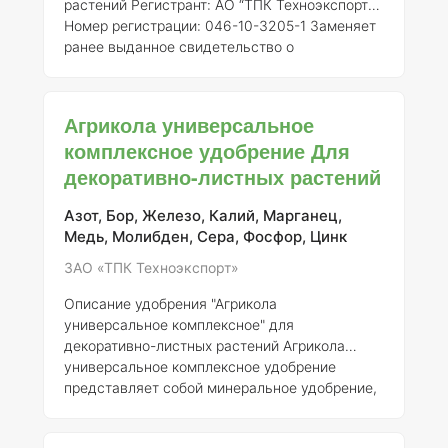
растений
Регистрант:
АО “ТПК Техноэкспорт”
Номер регистрации:
046-10-3205-1
Заменяет
ранее выданное свидетельство о
государственной регистрации от 21.07.2015 №
718
Состав и концентрация элементов:
Удобрение «Агрикола универсальное»
Агрикола универсальное
представляет собой комплексный препарат,
комплексное удобрение Для
содержащий основные макро- и
декоративно-листных растений
микроэлементы, необходимые для
полноценного питания комнатных растений.
Обычно состав включает: - Азот (N) — 7% -
Азот, Бор, Железо, Калий, Марганец,
Фосфор (P2O5) — 7% - Калий (K2O) — 7%
Медь, Молибден, Сера, Фосфор, Цинк
ЗАО «ТПК Техноэкспорт»
Описание удобрения "Агрикола
универсальное комплексное" для
декоративно-листных растений
Агрикола
универсальное комплексное удобрение
представляет собой минеральное удобрение,
разработанное для обеспечения оптимального
роста и развития декоративно-листных