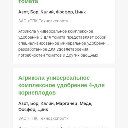
томата
потребностей таких культур, как лук и чеснок.
Удобрение характеризуется высокой
Азот, Бор, Калий, Фосфор, Цинк
растворимостью и доступностью для
ЗАО «ТПК Техноэкспорт»
усвоения
Агрикола универсальное комплексное
удобрение 3 для томата представляет собой
специализированное минеральное удобрение,
разработанное для удовлетворения
потребностей томатов и других овощных
культур. Препарат зарегистрирован АО "ТПК
Техноэкспорт" под номером 046-10-3205-1,
заменяющим ранее выданное свидетельство
Агрикола универсальное
о государственной регистрации от 21.07.2015
комплексное удобрение 4-для
№ 718. ### Описание Агрикола 3 - это
корнеплодов
комплексное удобрение, содержащее
оптимальный баланс основных макро- и
микроэлементов, необходимых для роста и
Азот, Бор, Калий, Марганец, Медь,
развития растений. Удобрение разработано с
Фосфор, Цинк
учетом специфиче
ЗАО «ТПК Техноэкспорт»