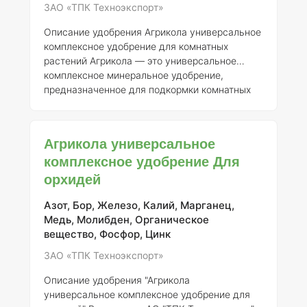
ЗАО «ТПК Техноэкспорт»
Описание удобрения Агрикола универсальное
комплексное удобрение для комнатных
растений
Агрикола — это универсальное
комплексное минеральное удобрение,
предназначенное для подкормки комнатных
растений. Оно разработано с учетом
специфики роста и развития декоративных и
цветущих культур, что делает его особенно
Агрикола универсальное
полезным для любителей комнатного
комплексное удобрение Для
цветоводства.
Регистрант:
АО “ТПК
орхидей
Техноэкспорт”
Номер регистрации:
046-10-
3205-1, заменяющий ранее выданное
свидетельство о государственной
Азот, Бор, Железо, Калий, Марганец,
регистрации от 21.07.2015 № 718.
Медь, Молибден, Органическое
Состав
элемен
вещество, Фосфор, Цинк
ЗАО «ТПК Техноэкспорт»
Описание удобрения "Агрикола
универсальное комплексное удобрение для