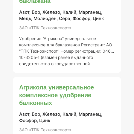
баклажана
овощных культур. Оно обеспечивает растения
необходимыми макро- и микроэлементами,
Азот, Бор, Железо, Калий, Марганец,
способствуя их здоровому росту и развитию.
Медь, Молибден, Сера, Фосфор, Цинк
### Состав элементо
ЗАО «ТПК Техноэкспорт»
Удобрение "Агрикола" универсальное
комплексное для баклажанов
Регистрант:
АО
"ТПК Техноэкспорт"
Номер регистрации:
046-
10-3205-1 (взамен ранее выданного
свидетельства о государственной
регистрации от 21.07.2015 № 718) ###
Описание "Агрикола" является
универсальным комплексным минеральным
Агрикола универсальное
удобрением, разработанным для повышения
комплексное удобрение
урожайности и улучшения качества плодов
балконных
различных сельскохозяйственных культур,
включая баклажаны. Удобрение содержит
сбалансированный набор макро- и
Азот, Бор, Железо, Калий, Марганец,
микроэлементов, необходимых для
Фосфор, Цинк
нормального роста и развити
ЗАО «ТПК Техноэкспорт»