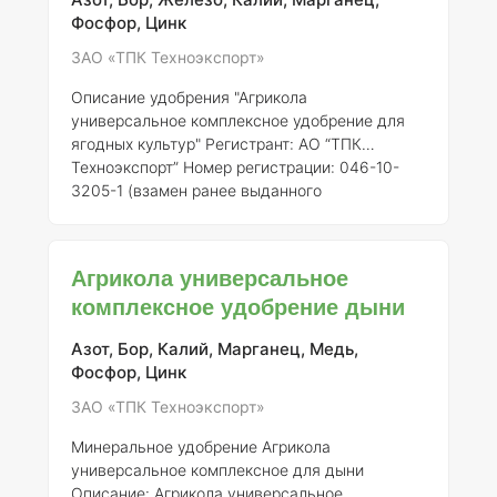
микроэлементы, которые способствуют
Фосфор, Цинк
улучшению
ЗАО «ТПК Техноэкспорт»
Описание удобрения "Агрикола
универсальное комплексное удобрение для
ягодных культур"
Регистрант:
АО “ТПК
Техноэкспорт”
Номер регистрации:
046-10-
3205-1 (взамен ранее выданного
свидетельства о государственной
регистрации от 21.07.2015 № 718)
Общее
описание:
"Агрикола универсальное
Агрикола универсальное
комплексное удобрение для ягодных культур"
комплексное удобрение дыни
представляет собой высококачественное
минеральное удобрение, разработанное для
Азот, Бор, Калий, Марганец, Медь,
оптимизации питания растений, особенно
Фосфор, Цинк
ягодных культур. Оно обеспечивает
комплексный подход к удобрению, что
ЗАО «ТПК Техноэкспорт»
позволяет повы
Минеральное удобрение Агрикола
универсальное комплексное для дыни
Описание:
Агрикола универсальное