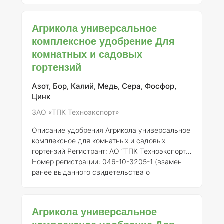
роста и плодоношения ягодных растений,
обеспечивая их необходимыми питательными
Агрикола универсальное
веществами. ### Описание и состав Агрикола
комплексное удобрение Для
представляет собой комплексное
комнатных и садовых
минеральное удобрение, содержащее
основные макро- и микроэлементы,
гортензий
необходимые для нормального развития
ягодных культур. Состав удобрения включает:
Азот, Бор, Калий, Медь, Сера, Фосфор,
-
Азот (N)
– важен для роста ве
Цинк
ЗАО «ТПК Техноэкспорт»
Описание удобрения Агрикола универсальное
комплексное для комнатных и садовых
гортензий
Регистрант:
АО “ТПК Техноэкспорт”
Номер регистрации:
046-10-3205-1 (взамен
ранее выданного свидетельства о
государственной регистрации от 21.07.2015 №
718)
Общее описание:
Агрикола
универсальное комплексное удобрение
Агрикола универсальное
специально разработано для улучшения роста