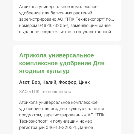
Агрикола универсальное комплексное
удобрение для балконных растений
зарегистрировано АО "ТПК Техноэкспорт" под
номером 046-10-3205-1, заменяющим ранее
выданное свидетельство о государственной
регистрации от 21.07.2015 № 718. Это
удобрение предназначено для улучшения
роста и развития различных культур, особенно
Агрикола универсальное
тех, которые выращиваются в условиях
комплексное удобрение Для
ограниченного пространства, таких как
ягодных культур
балконные и контейнерные растения. ###
Описание Агрикола представляет собой
сбалансированное комплексное удобрение,
Азот, Бор, Калий, Фосфор, Цинк
содержащее основные макро- и
ЗАО «ТПК Техноэкспорт»
микроэлементы, необходимые для
Агрикола универсальное комплексное
удобрение для ягодных культур является
продуктом, зарегистрированным АО "ТПК
Техноэкспорт" и получившим номер
регистрации 046-10-3205-1. Данное
удобрение предназначено для улучшения