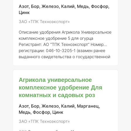
основных макро- и микроэлементах. Это
Азот, Бор, Железо, Калий, Медь, Фосфор,
удобрение активно используется в сельском
Цинк
хозяйстве России, особенно для кул
ЗАО «ТПК Техноэкспорт»
Описание удобрения Агрикола Универсальное
комплексное удобрение 5 для огурца
Регистрант:
АО “ТПК Техноэкспорт”
Номер
регистрации:
046-10-3205-1 (взамен ранее
выданного свидетельства о государственной
регистрации от 21.07.2015 № 718)
Общее
описание:
Агрикола Универсальное
комплексное удобрение 5 для огурца
Агрикола универсальное
представляет собой сбалансированное
комплексное удобрение Для
минеральное удобрение, специально
комнатных и садовых роз
разработанное для удовлетворения
потребностей огуречных культур в
питательных веществах. Оно предназначено
Азот, Бор, Железо, Калий, Марганец,
для применения в различных почвенно-
Медь, Фосфор, Цинк
климати
ЗАО «ТПК Техноэкспорт»