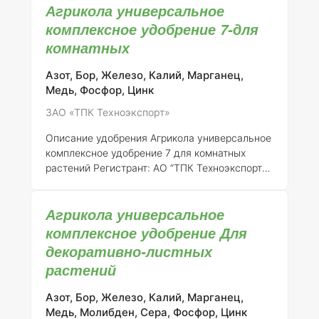
Агрикола универсальное
свидетельства о государственной
регистрации от 21.07.2015 № 718) #### Общая
комплексное удобрение 7-для
информация Агрикола универсальное
комнатных
комплексное удобрение 1 предназначено для
обеспечения капустных культур
Азот, Бор, Железо, Калий, Марганец,
необходимыми питательными веществами,
Медь, Фосфор, Цинк
которые способствуют повышению
ЗАО «ТПК Техноэкспорт»
урожайности и улучшению качества
продукции. Это удобрение содержит
Описание удобрения Агрикола универсальное
сбалансированный набор макро- и
комплексное удобрение 7 для комнатных
микроэлемент
растений
Регистрант:
АО “ТПК Техноэкспорт”
Номер регистрации:
046-10-3205-1 (взамен
ранее выданного свидетельства о
Агрикола универсальное
государственной регистрации от 21.07.2015 №
718)
Общее описание:
Агрикола является
комплексное удобрение Для
универсальным комплексным минеральным
декоративно-листных
удобрением, предназначенным для
растений
применения в комнатном цветоводстве. Оно
разработано для удовлетворения
Азот, Бор, Железо, Калий, Марганец,
потребностей различных видов домашних
Медь, Молибден, Сера, Фосфор, Цинк
растений в макро- и микроэлементах, что