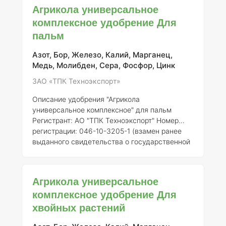
растений. Регистрантом данного продукта
Агрикола универсальное
является АО "ТПК Техноэкспорт", с номером
комплексное удобрение Для
регистрации 046-10-3205-1, полученным
пальм
взамен ранее выданного свидетельства о
государственной регистрации от 21.07.2015 №
718. ### Состав элементов Агрикола
Азот, Бор, Железо, Калий, Марганец,
содержит основные макро- и микроэлементы,
Медь, Молибден, Сера, Фосфор, Цинк
необходимые для п
ЗАО «ТПК Техноэкспорт»
Описание удобрения "Агрикола
универсальное комплексное" для пальм
Регистрант:
АО "ТПК Техноэкспорт"
Номер
регистрации:
046-10-3205-1 (взамен ранее
выданного свидетельства о государственной
регистрации от 21.07.2015 № 718)
Общее
описание:
Удобрение "Агрикола
универсальное комплексное" представляет
Агрикола универсальное
собой сбалансированный водорастворимый
комплексное удобрение Для
комплекс, разработанный для обеспечения
хвойных растений
полноценного питания растений, в том числе
пальм. Продукт подходит как для комнатных,