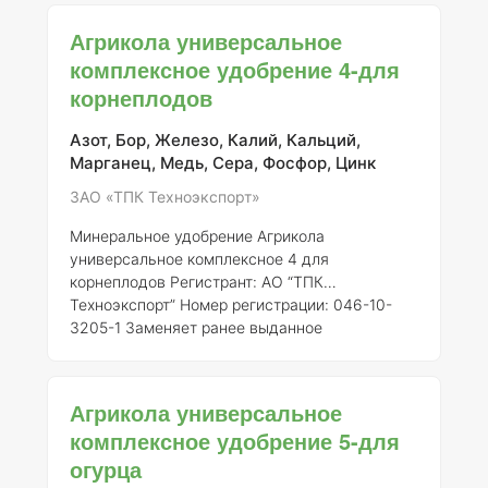
Описание Агрикола универсальное
комплексное удобрение разработано для
Агрикола универсальное
оптимизации роста и развития различных
комплексное удобрение 4-для
сельскохозяйственных культур, включая
корнеплодов
томаты. Это удобрение содержит
сбалансированный набор питательных
элементов, необходимых для полноценного
Азот, Бор, Железо, Калий, Кальций,
питания растений, что способствует повышен
Марганец, Медь, Сера, Фосфор, Цинк
ЗАО «ТПК Техноэкспорт»
Минеральное удобрение Агрикола
универсальное комплексное 4 для
корнеплодов
Регистрант:
АО “ТПК
Техноэкспорт”
Номер регистрации:
046-10-
3205-1
Заменяет ранее выданное
свидетельство о государственной
регистрации от 21.07.2015 № 718
###
Описание Агрикола универсальное
Агрикола универсальное
комплексное удобрение 4 для корнеплодов
комплексное удобрение 5-для
представляет собой сбалансированную
огурца
формулировку, разработанную для
удовлетворения потребностей растений в