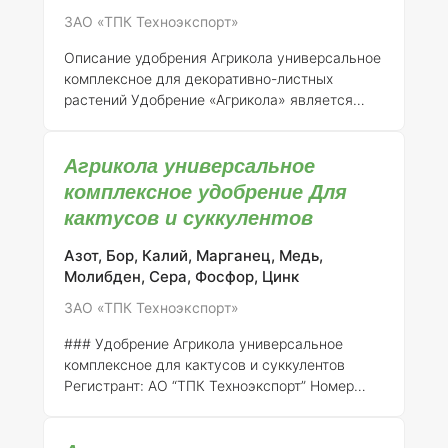
способствует их полноценному
ЗАО «ТПК Техноэкспорт»
Описание удобрения Агрикола универсальное
комплексное для декоративно-листных
растений
Удобрение «Агрикола» является
универсальным комплексным минеральным
удобрением, специально разработанным для
Агрикола универсальное
обеспечения оптимального питания
декоративно-листных растений. Продукт
комплексное удобрение Для
зарегистрирован АО «ТПК Техноэкспорт» с
кактусов и суккулентов
номером регистрации 046-10-3205-1, который
стал актуальным взамен ранее выданного
Азот, Бор, Калий, Марганец, Медь,
свидетельства о государственной
Молибден, Сера, Фосфор, Цинк
регистрации от 21.07.2015 № 718.
Состав
ЗАО «ТПК Техноэкспорт»
элементов и концентрация
Агрикола для
декоративно-листных растений содержит сба
### Удобрение Агрикола универсальное
комплексное для кактусов и суккулентов
Регистрант:
АО “ТПК Техноэкспорт”
Номер
регистрации:
046-10-3205-1 (взамен ранее
выданного свидетельства о государственной