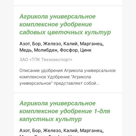
регистрации:
046-10-3205-1 (взамен ранее
выданного свидетельства о государственной
Агрикола универсальное
регистрации от 21.07.2015 № 718)
Общее
описание:
Агрикола универсальное
комплексное удобрение
комплексное удобрение представляет собой
садовых цветочных культур
сбалансированное минеральное удобрение,
разработанное для удовлетворения
Азот, Бор, Железо, Калий, Марганец,
потребностей различных
Медь, Молибден, Фосфор, Цинк
сельскохозяйственных культур, включая
ЗАО «ТПК Техноэкспорт»
овощные, плодовые и декоративные растения.
Данное удобрение направлено на улучшение
Описание удобрения Агрикола универсальное
роста и
комплексное
Удобрение "Агрикола
универсальное" представляет собой
комплексный минерал, предназначенный для
питания садовых и цветочных культур. Оно
Агрикола универсальное
зарегистрировано под номером 046-10-3205-
1 в АО "ТПК Техноэкспорт" и является заменой
комплексное удобрение 1-для
ранее выданного свидетельства о
капустных культур
государственной регистрации от 21.07.2015 №
718.
Состав и концентрация элементов
Азот, Бор, Железо, Калий, Марганец,
"Универсальное" удобрение содержит