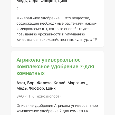
Медь, Сера, Фосфор, Цинк
2
Минеральное удобрение — это вещество,
содержащее необходимые растениям макро-
и микроэлементы, которые способствуют
повышению урожайности и улучшению
качества сельскохозяйственных культур. ###
Пример: Удобрение «Кемира Универсал» 1.
Регистрант
: Компания «Кемира» 2.
Номер
регистрации
: 12345-6789 (примерный номер,
Агрикола универсальное
необходимо уточнить в государственных
комплексное удобрение 7-для
реестрах) 3.
Описание
: «Кемира Универсал»
комнатных
является комплексным минеральным
удобрением, которое содержит оптимальные
соотношения макроэлементов, необходимых
Азот, Бор, Железо, Калий, Марганец,
для большинства сельскохо
Медь, Фосфор, Цинк
ЗАО «ТПК Техноэкспорт»
Описание удобрения Агрикола универсальное
комплексное удобрение 7 для комнатных