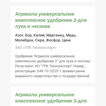
свидетельства о государственной
регистрации от 21.07.2015 № 718 #### Общее
описание Агрикола универсальное
Агрикола универсальное
комплексное удобрение для орхидей
комплексное удобрение 2-для
представляет собой сбалансированный
лука и чеснока
препарат, предназначенный для обеспечения
полноценного питания орхидей и других
декоративных растений. Удобрение
Азот, Бор, Калий, Марганец, Медь,
разработано с учетом специфических
Молибден, Сера, Фосфор, Цинк
потребностей орхидей, что п
ЗАО «ТПК Техноэкспорт»
Удобрение "Агрикола универсальное
комплексное удобрение 2" для лука и чеснока
Регистрант:
АО “ТПК Техноэкспорт”
Номер
регистрации:
046-10-3205-1 (взамен ранее
выданного свидетельства о государственной
регистрации от 21.07.2015 № 718) ###
Описание "Агрикола универсальное
комплексное удобрение 2" представляет
Агрикола универсальное
собой сбалансированный состав минеральных
комплексное удобрение 3-для
питательных веществ, специально
разработанный для удовлетворения