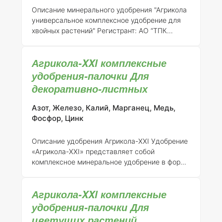
Описание минерального удобрения "Агрикола
универсальное комплексное удобрение для
хвойных растений"
Регистрант:
АО “ТПК
Техноэкспорт”
Номер регистрации:
046-10-
3205-1 (взамен ранее выданного
Агрикола-XXl комплексные
свидетельства о государственной
регистрации от 21.07.2015 № 718)
Общее
удобрения-палочки Для
описание:
"Агрикола универсальное
декоративно-листных
комплексное удобрение для хвойных
растений" представляет собой
Азот, Железо, Калий, Марганец, Медь,
сбалансированное минеральное удобрение,
Фосфор, Цинк
специально разработанное для обеспечения
оптимального роста и развития хвойных
Описание удобрения Агрикола-XXI
Удобрение
культур. Удобрение содержит все
«Агрикола-XXI» представляет собой
необходимые макро
комплексное минеральное удобрение в форме
палочек, предназначенное для подкормки
декоративно-листных растений. Это
Агрикола-XXl комплексные
удобрение зарегистрировано АО «ТПК
Техноэкспорт» под номером 046-13-2790-1,
удобрения-палочки Для
взамен ранее выданного свидетельства от
цветущих растений