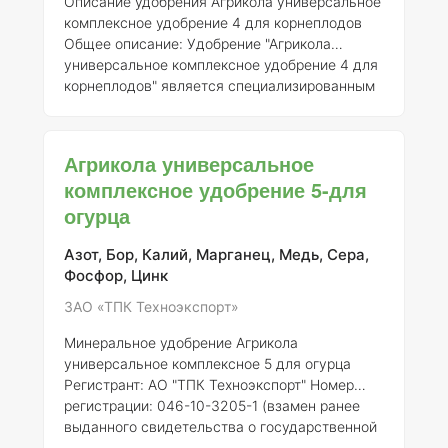
Описание удобрения Агрикола универсальное
комплексное удобрение 4 для корнеплодов
Общее описание:
Удобрение "Агрикола
универсальное комплексное удобрение 4 для
корнеплодов" является специализированным
минеральным продуктом, предназначенным
для улучшения роста и развития корнеплодов.
Оно зарегистрировано АО "ТПК Техноэкспорт"
Агрикола универсальное
и имеет номер регистрации 046-10-3205-1,
комплексное удобрение 5-для
выданный взамен ранее выданного
огурца
свидетельства о государственной
регистрации от 21.07.2015 № 718.
Состав
элементов:
Азот, Бор, Калий, Марганец, Медь, Сера,
Удобрение содержит
сбалансированный набор питательны
Фосфор, Цинк
ЗАО «ТПК Техноэкспорт»
Минеральное удобрение Агрикола
универсальное комплексное 5 для огурца
Регистрант:
АО "ТПК Техноэкспорт"
Номер
регистрации:
046-10-3205-1 (взамен ранее
выданного свидетельства о государственной
регистрации от 21.07.2015 № 718) ###