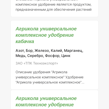
комплексное удобрение является продуктом,
предназначенным для обеспечения растений
необходимыми питательными веществами.
Удобрение зарегистрировано АО “ТПК
Техноэкспорт” под номером 046-10-3205-1,
Агрикола универсальное
что является заменой ранее выданного
комплексное удобрение
свидетельства о государственной
кабачка
регистрации от 21.07.2015 № 718. Это
удобрение подходит для использования в
различных агрономических условиях, что
Азот, Бор, Железо, Калий, Марганец,
делает его универсальным решением для
Медь, Серебро, Фосфор, Цинк
садоводов и фермеров.
<
ЗАО «ТПК Техноэкспорт»
Описание удобрения "Агрикола
универсальное комплексное"
Удобрение
"Агрикола универсальное комплексное"
является продуктом, зарегистрированным АО
"ТПК Техноэкспорт" под номером регистрации
Агрикола универсальное
046-10-3205-1. Это удобрение предназначено
для обеспечения растений необходимыми
комплексное удобрение
макро- и микроэлементами, что способствует